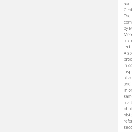
audi
Cent
The 
comp
by M
More
trai
lect
A sp
prod
in c
insp
also
and 
In o
same
matt
phot
hist
refe
seco