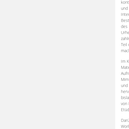
kont
und 
Inte
Best
des 
Urhe
zahl
Teil
mac
Im K
Mate
Aufn
Mime
und
herv
bisl
von 
Etüd
Darü
Work