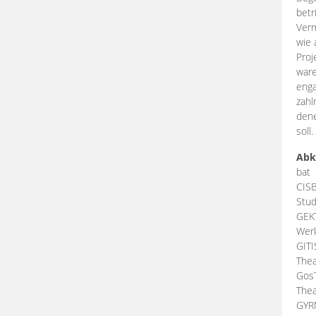
betr
Verm
wie 
Proj
ware
enga
zahl
dene
soll.
Abk
bat
CIS
Stud
GEK
Werk
GIT
Thea
Gos
Thea
GY