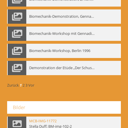
Biomechanik-Demonstration, Gennadij Bogdanow im Berliner Ensemble, 04.10.1991
Biomechanik-Workshop mit Gennadij Nikolajewitsch Bogdanow im Mime Centrum Berlin, 1991
Biomechanik-Workshop, Berlin 1996
Demonstration der Etüde „Der Schuss mit dem Bogen“ durch Gennadij Nikolajewitsch Bogdanow, Berlin 1991
Zurück
1
2
3
Vor
Bilder
MCB-IMG-11772
Stella Duff; BM-img-102-2