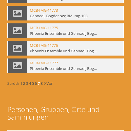
MCB-IMG-11773
Gennadij Bogdanow; BM-img-103
MCB-IMG-11775
Phoenix Ensemble und Gennadij Bogdanow; BM-img-105-1
MCB-IMG-11776
Phoenix Ensemble und Gennadij Bogdanow; BM-img-105-2
MCB-IMG-11777
Phoenix Ensemble und Gennadij Bogdanow; BM-img-105-3
Zurück
1
2
3
4
5
6
7
8
9
Vor
Personen, Gruppen, Orte und
Sammlungen