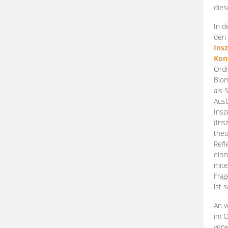
dies
In d
den 
Ins
Kon
Ordn
Biom
als 
Ausb
Insz
(Ins
theo
Refl
einz
mite
Frag
ist 
An v
im O
verw