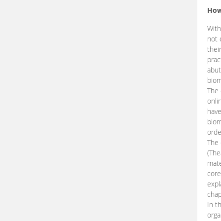
How
With
not 
thei
prac
abut
biom
The 
onli
have
biom
orde
The
(The
mate
core
expl
chap
In t
orga