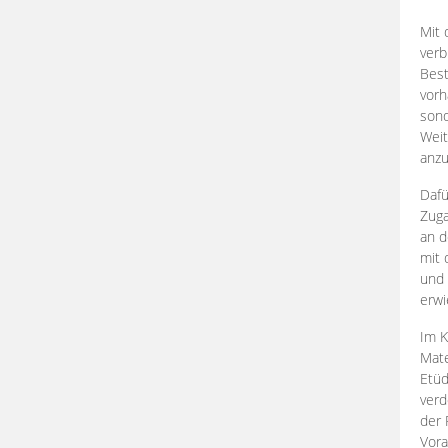
Mit 
verb
Best
vorh
son
Weit
anzu
Dafü
Zuga
an d
mit 
und 
erwi
Im K
Mate
Etü
verd
der 
Vora