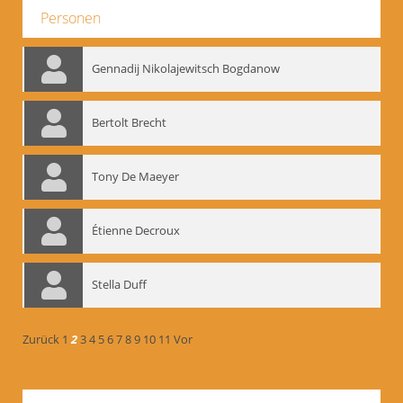
Personen
Gennadij Nikolajewitsch Bogdanow
Bertolt Brecht
Tony De Maeyer
Étienne Decroux
Stella Duff
Zurück
1
2
3
4
5
6
7
8
9
10
11
Vor