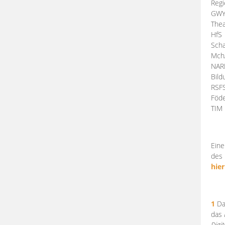
Regi
GW
Thea
HfS
Scha
Mch
NA
Bil
RSF
Föde
TI
Eine
des 
hier
1
Da
das
Digi