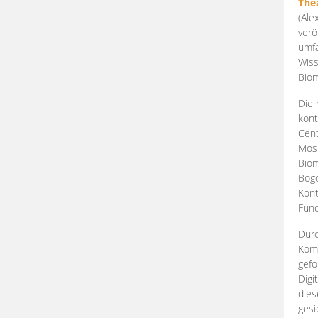
The
(Ale
verö
umfa
Wiss
Biom
Die 
kont
Cent
Mosk
Biom
Bogd
Kont
Fund
Durc
Komp
gefö
Digi
dies
gesi