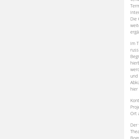
Term
Inte
Die 
weit
ergä
Im T
russ
Begr
hier
werd
und 
Abkü
hier
Kont
Proj
Ort
Der 
Thea
Bogd