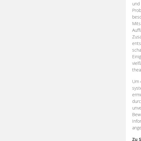
und 
Prob
beso
Mits
Auff
Zus
ents
scha
Eini
viel
thea
Um e
syst
ermö
durc
unve
Bewe
Info
ange
Zu 