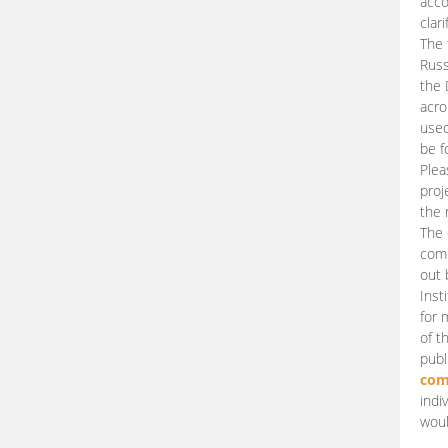
acco
clari
The 
Russ
the 
acro
used
be f
Plea
proj
the 
The 
comm
out 
Inst
for 
of t
publ
com
indi
woul