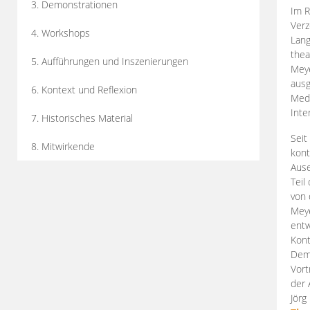
3. Demonstrationen
Im R
Verz
4. Workshops
Lang
thea
5. Aufführungen und Inszenierungen
Mey
ausg
6. Kontext und Reflexion
Medi
Inte
7. Historisches Material
Seit
8. Mitwirkende
kont
Aus
Teil
von 
Meye
entw
Kont
Demo
Vort
der 
Jörg