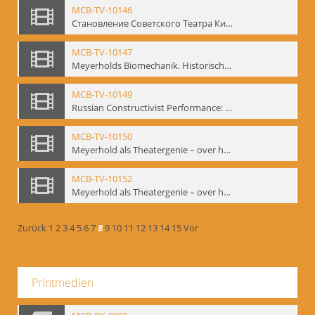
MCB-TV-10146
Становление Советского Театра Кино - свидетельства эпохи 1920-1936 / Entstehung des sowjetischen Theaters – kinematografische Zeugnisse 1920-1936 - Interne Signatur: BM-vid-96
MCB-TV-10147
Meyerholds Biomechanik. Historisches Filmmaterial - Interne Signatur: BM-vid-99
MCB-TV-10149
Russian Constructivist Performance: An Evening of Foregger's Mastfor Cabaret. Good Treatment for Horses - Interne Signatur: BM-vid-105
MCB-TV-10150
Meyerhold als Theatergenie – over het mechanik van de acteursexpressie - Interne Signatur: BM-vid-108
MCB-TV-10152
Meyerhold als Theatergenie – over het mechanik van de acteursexpressie, Ausschnitt 2 - Interne Signatur: BM-vid-108_A2
Zurück
1
2
3
4
5
6
7
8
9
10
11
12
13
14
15
Vor
Printmedien