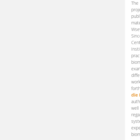
The 
proj
publ
mate
Wsew
Sinc
Cent
Inst
prac
biom
exam
diff
work
fort
die
auth
well
rega
syst
expe
biom