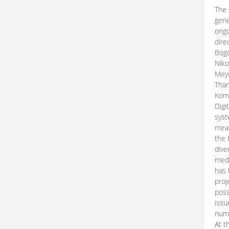
The 
gene
ongo
dire
Bogd
Niko
Meye
Than
Kom
Digi
syst
mean
the 
dive
medi
has 
proj
poss
issu
nume
At t