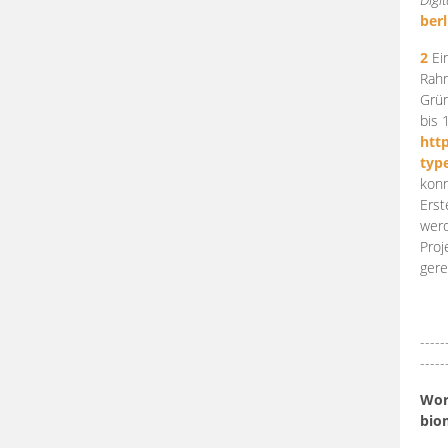
berl
2
Ein
Rahm
Grün
bis 
htt
typ
konn
Erst
werd
Proj
gere
-----
-----
Work
bio