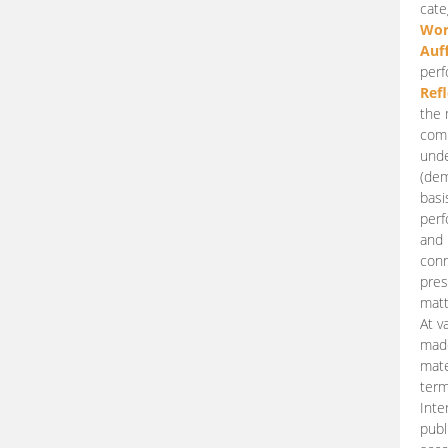
cate
Wor
Auf
perf
Ref
the 
comp
unde
(dem
basi
perf
and 
conn
pres
matt
At v
made
mate
term
Inte
publ