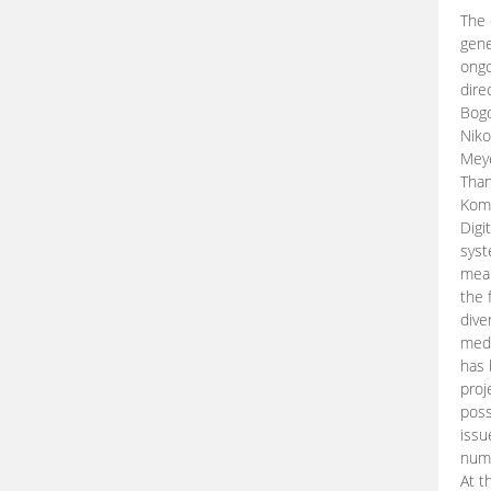
The 
gene
ongo
dire
Bogd
Niko
Meye
Than
Kom
Digi
syst
mean
the 
dive
medi
has 
proj
poss
issu
nume
At t