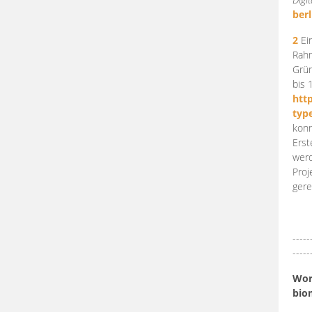
berl
2
Ein
Rahm
Grün
bis 
htt
typ
konn
Erst
werd
Proj
gere
-----
-----
Work
bio