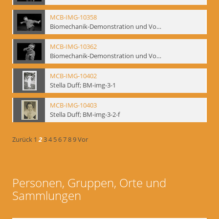
MCB-IMG-10358
Biomechanik-Demonstration und Vortrag, Berliner Ensemble, 04.10.1991
MCB-IMG-10362
Biomechanik-Demonstration und Vortrag, Berliner Ensemble, 04.10.1991
MCB-IMG-10402
Stella Duff; BM-img-3-1
MCB-IMG-10403
Stella Duff; BM-img-3-2-f
Zurück
1
2
3
4
5
6
7
8
9
Vor
Personen, Gruppen, Orte und
Sammlungen