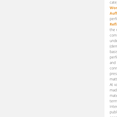
cate
Wor
Auf
perf
Ref
the 
comp
unde
(dem
basi
perf
and 
conn
pres
matt
At v
made
mate
term
Inte
publ