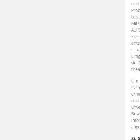
und 
Prob
beso
Mits
Auff
Zus
ents
scha
Eini
viel
thea
Um e
syst
ermö
durc
unve
Bewe
Info
ange
Zu 