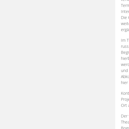
Term
Inte
Die 
weit
ergä
Im T
russ
Begr
hier
werd
und 
Abkü
hier
Kont
Proj
Ort
Der 
Thea
Bogd