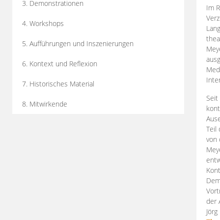
3. Demonstrationen
Im R
Verz
4. Workshops
Lang
thea
5. Aufführungen und Inszenierungen
Mey
ausg
6. Kontext und Reflexion
Medi
Inte
7. Historisches Material
Seit
8. Mitwirkende
kont
Aus
Teil
von 
Meye
entw
Kont
Demo
Vort
der 
Jörg