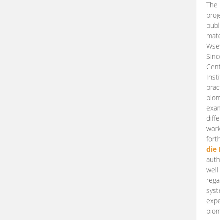
The 
proj
publ
mate
Wsew
Sinc
Cent
Inst
prac
biom
exam
diff
work
fort
die
auth
well
rega
syst
expe
biom