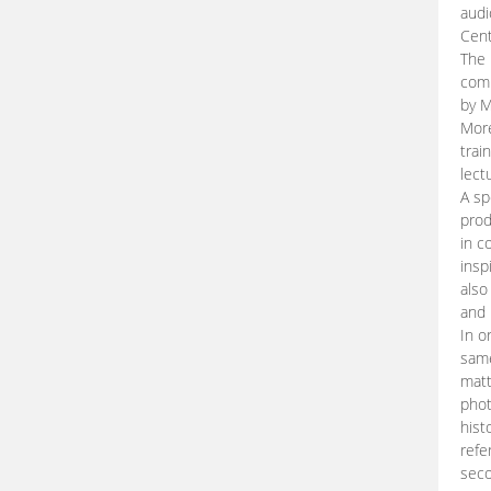
audi
Cent
The 
comp
by M
More
trai
lect
A sp
prod
in c
insp
also
and 
In o
same
matt
phot
hist
refe
seco