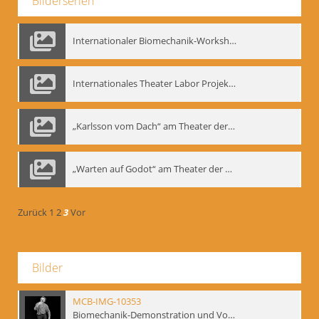
Bilderserien
Internationaler Biomechanik-Workshop, Moskau 1993
Internationales Theater Labor Projekt: Play Don Juan
„Karlsson vom Dach“ am Theater der Satire, Moskau 1985
„Warten auf Godot“ am Theater der Saire, Moskau 1980er
Zurück
1
2
3
Vor
Bilder
MCB-IMG-10353
Biomechanik-Demonstration und Vortrag, Berliner Ensemble, 04.10.1991