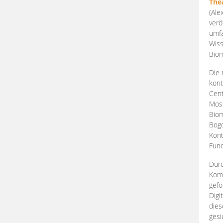
The
(Ale
verö
umfa
Wiss
Biom
Die 
kont
Cent
Mosk
Biom
Bogd
Kont
Fund
Durc
Komp
gefö
Digi
dies
gesi