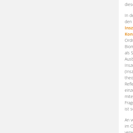
dies
In d
den 
Ins
Kon
Ordn
Biom
als 
Ausb
Insz
(Ins
theo
Refl
einz
mite
Frag
ist 
An v
im O
verw