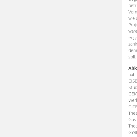
betr
Verm
wie 
Proj
ware
enga
zahl
dene
soll.
Abk
bat
CIS
Stud
GEK
Werk
GIT
Thea
Gos
Thea
GY