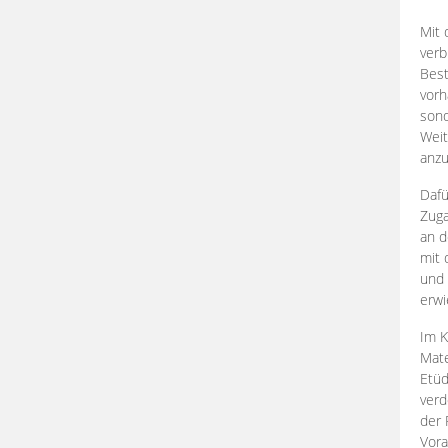
Mit 
verb
Best
vorh
son
Weit
anzu
Dafü
Zuga
an d
mit 
und 
erwi
Im K
Mate
Etü
verd
der 
Vora