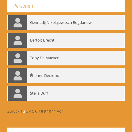
Personen
Gennadij Nikolajewitsch Bogdanow
Bertolt Brecht
Tony De Maeyer
Étienne Decroux
Stella Duff
Zurück
1
2
3
4
5
6
7
8
9
10
11
Vor