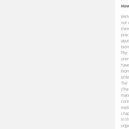
How
With
not 
thei
prac
abut
biom
The 
onli
have
biom
orde
The
(The
mate
core
expl
chap
In t
orga