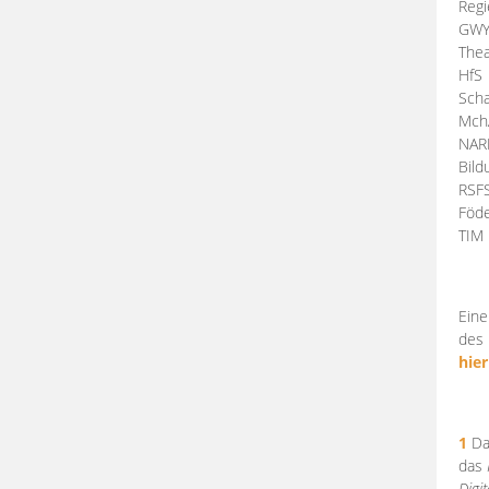
Regi
GW
Thea
HfS
Scha
Mch
NA
Bil
RSF
Föde
TI
Eine
des 
hier
1
Da
das
Digi