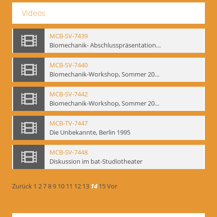
Videos
MCB-SV-7439
Biomechanik- Abschlusspräsentation des Workshops Sommer 2001
MCB-SV-7440
Biomechanik-Workshop, Sommer 2002
MCB-SV-7442
Biomechanik-Workshop, Sommer 2003
MCB-TV-7447
Die Unbekannte, Berlin 1995
MCB-SV-7448
Diskussion im bat-Studiotheater
Zurück
1
2
7
8
9
10
11
12
13
14
15
Vor