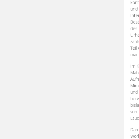
kont
und 
Inte
Best
des 
Urhe
zahl
Teil
mac
Im K
Mate
Aufn
Mime
und
herv
bisl
von 
Etüd
Darü
Work