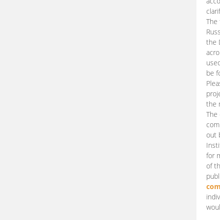
acco
clari
The 
Russ
the 
acro
used
be f
Plea
proj
the 
The 
comm
out 
Inst
for 
of t
publ
com
indi
woul