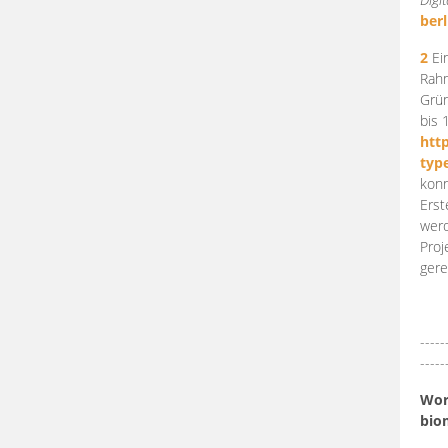
berl
2
Ein
Rahm
Grün
bis 
htt
typ
konn
Erst
werd
Proj
gere
-----
-----
Work
bio