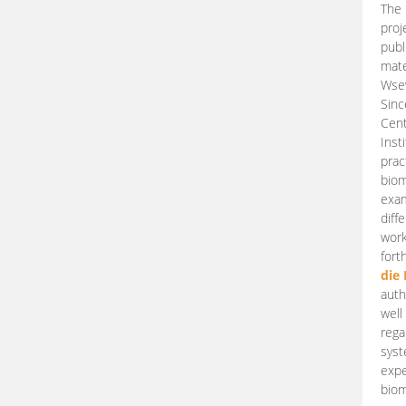
The 
proj
publ
mate
Wsew
Sinc
Cent
Inst
prac
biom
exam
diff
work
fort
die
auth
well
rega
syst
expe
biom