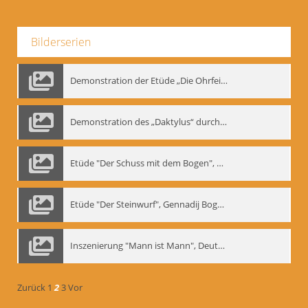
Bilderserien
Demonstration der Etüde „Die Ohrfeige“
Demonstration des „Daktylus“ durch Gennadij Nikolajewitsch Bogdanow, Berlin 1991
Etüde "Der Schuss mit dem Bogen", Gennadij Bogdanow
Etüde "Der Steinwurf", Gennadij Bogdanow
Inszenierung "Mann ist Mann", Deutsches Theater Berlin, 1997
Zurück
1
2
3
Vor