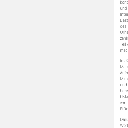
kont
und 
Inte
Best
des 
Urhe
zahl
Teil
mac
Im K
Mate
Aufn
Mime
und
herv
bisl
von 
Etüd
Darü
Work