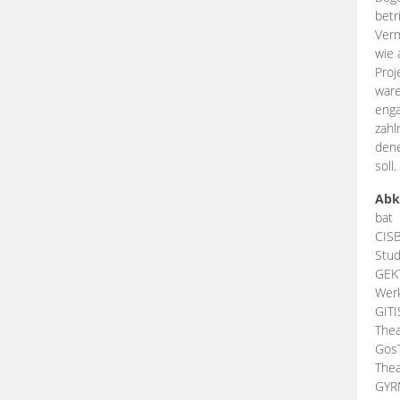
betr
Verm
wie 
Proj
ware
enga
zahl
dene
soll.
Abk
bat
CIS
Stud
GEK
Werk
GIT
Thea
Gos
Thea
GY