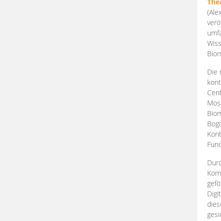
The
(Ale
verö
umfa
Wiss
Biom
Die 
kont
Cent
Mosk
Biom
Bogd
Kont
Fund
Durc
Komp
gefö
Digi
dies
gesi