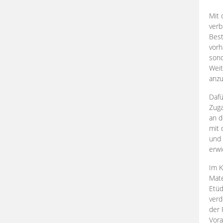
Mit 
verb
Best
vorh
son
Weit
anzu
Dafü
Zuga
an d
mit 
und 
erwi
Im K
Mate
Etü
verd
der 
Vora