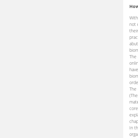
How
With
not 
thei
prac
abut
biom
The 
onli
have
biom
orde
The
(The
mate
core
expl
chap
In t
orga