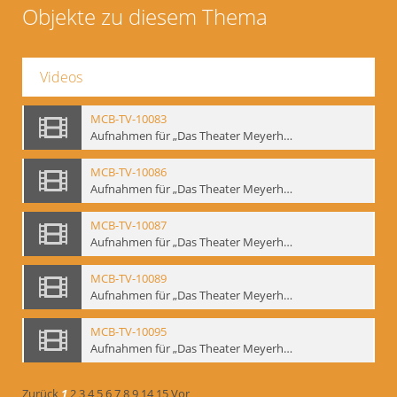
Objekte zu diesem Thema
Videos
MCB-TV-10083
Aufnahmen für „Das Theater Meyerholds und die Biomechanik“ (1). Demonstration der Etüde „Die Ohrfeige“ in verschiedenen Variationen, Ausschnitt 1 - Interne Signatur: BM-vid-1_A1
MCB-TV-10086
Aufnahmen für „Das Theater Meyerholds und die Biomechanik“ (2). Demonstration der Etüde „Die Ohrfeige“ in verschiedenen Variationen, Ausschnitt 1 - Interne Signatur: BM-vid-2_A1
MCB-TV-10087
Aufnahmen für „Das Theater Meyerholds und die Biomechanik“ (2). Demonstration der Etüde „Die Ohrfeige“ in verschiedenen Variationen, Ausschnitt 2 - Interne Signatur: BM-vid-2_A2
MCB-TV-10089
Aufnahmen für „Das Theater Meyerholds und die Biomechanik“ (3). Etüde „Der Dolchstoß“, Ausschnitt 1 - Interne Signatur: BM-vid-3_A1
MCB-TV-10095
Aufnahmen für „Das Theater Meyerholds und die Biomechanik“ (6). Biomechanische Grundelemente und szenische Umsetzung, Ausschnitt 1 - Interne Signatur: BM-vid-6_A1
Zurück
1
2
3
4
5
6
7
8
9
14
15
Vor