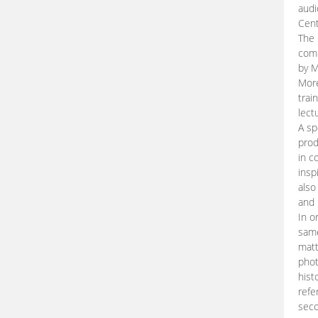
audi
Cent
The 
comp
by M
More
trai
lect
A sp
prod
in c
insp
also
and 
In o
same
matt
phot
hist
refe
seco