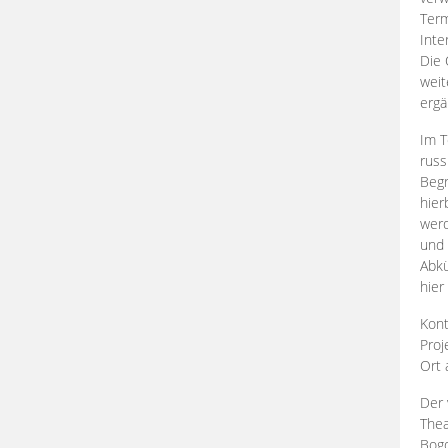
Term
Inte
Die 
weit
ergä
Im T
russ
Begr
hier
werd
und 
Abkü
hier
Kont
Proj
Ort
Der 
Thea
Bogd