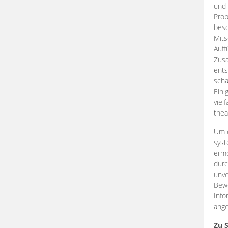
und 
Prob
beso
Mits
Auff
Zus
ents
scha
Eini
viel
thea
Um e
syst
ermö
durc
unve
Bewe
Info
ange
Zu 