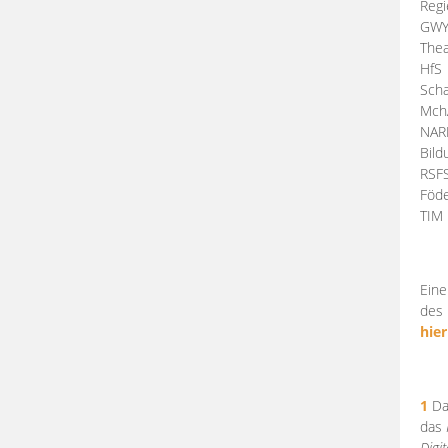
Regi
GW
Thea
HfS
Scha
Mch
NA
Bil
RSF
Föde
TI
Eine
des 
hier
1
Da
das
Digi