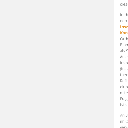
dies
In d
den 
Ins
Kon
Ordn
Biom
als 
Ausb
Insz
(Ins
theo
Refl
einz
mite
Frag
ist 
An v
im O
verw