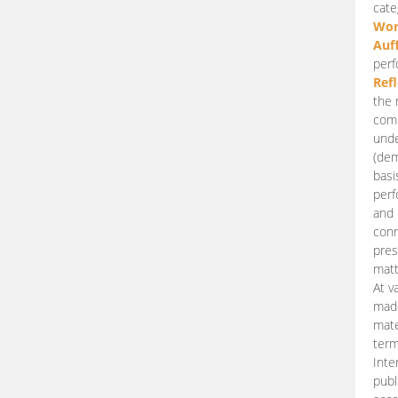
cate
Wor
Auf
perf
Ref
the 
comp
unde
(dem
basi
perf
and 
conn
pres
matt
At v
made
mate
term
Inte
publ