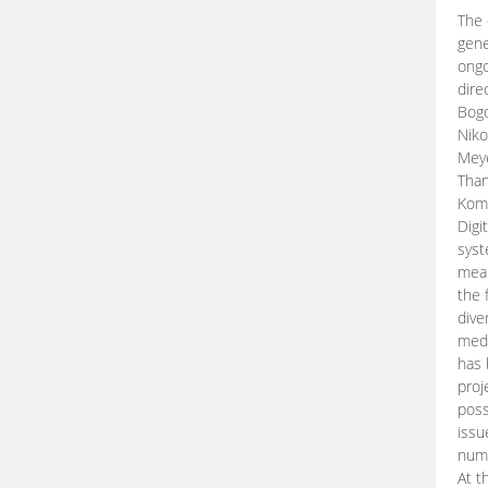
The 
gene
ongo
dire
Bogd
Niko
Meye
Than
Kom
Digi
syst
mean
the 
dive
medi
has 
proj
poss
issu
nume
At t