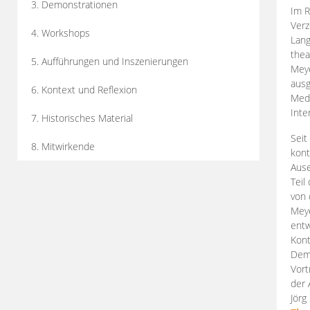
3. Demonstrationen
Im R
Verz
4. Workshops
Lang
thea
5. Aufführungen und Inszenierungen
Mey
ausg
6. Kontext und Reflexion
Medi
Inte
7. Historisches Material
Seit
8. Mitwirkende
kont
Aus
Teil
von 
Meye
entw
Kont
Demo
Vort
der 
Jörg