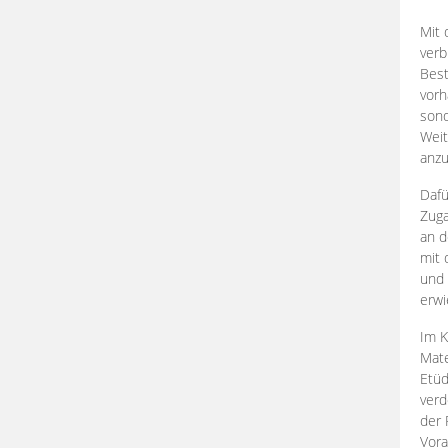
Mit 
verb
Best
vorh
son
Weit
anzu
Dafü
Zuga
an d
mit 
und 
erwi
Im K
Mate
Etü
verd
der 
Vora