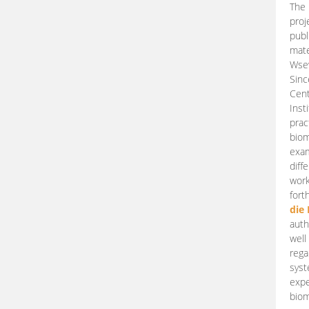
The 
proj
publ
mate
Wsew
Sinc
Cent
Inst
prac
biom
exam
diff
work
fort
die
auth
well
rega
syst
expe
biom