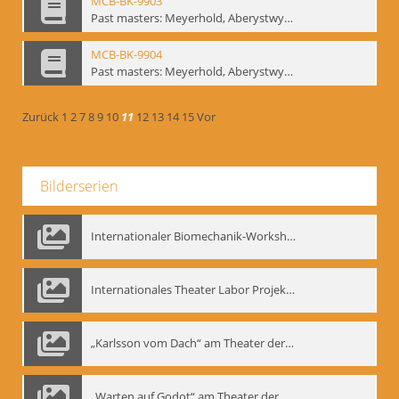
MCB-BK-9903
Past masters: Meyerhold, Aberystwyth, 27.-29.10.1995 - interne Signatur: BM-prt-94-3
MCB-BK-9904
Past masters: Meyerhold, Aberystwyth, 27.-29.10.1995 - interne Signatur: BM-prt-94-4
Zurück
1
2
7
8
9
10
11
12
13
14
15
Vor
Bilderserien
Internationaler Biomechanik-Workshop, Moskau 1993
Internationales Theater Labor Projekt: Play Don Juan
„Karlsson vom Dach“ am Theater der Satire, Moskau 1985
„Warten auf Godot“ am Theater der Saire, Moskau 1980er