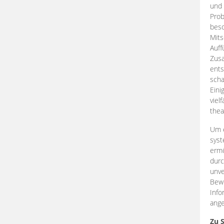
und 
Prob
beso
Mits
Auff
Zus
ents
scha
Eini
viel
thea
Um e
syst
ermö
durc
unve
Bewe
Info
ange
Zu 