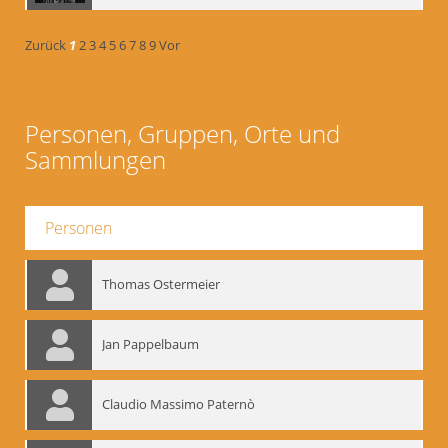
Zurück
1
2
3
4
5
6
7
8
9
Vor
Personen, Gruppen, Orte und
Sammlungen
Personen
Thomas Ostermeier
Jan Pappelbaum
Claudio Massimo Paternò