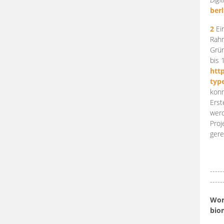
berl
2
Ein
Rahm
Grün
bis 
htt
typ
konn
Erst
werd
Proj
gere
-----
-----
Work
bio