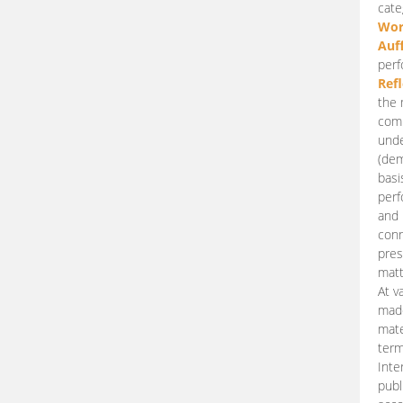
cate
Wor
Auf
perf
Ref
the 
comp
unde
(dem
basi
perf
and 
conn
pres
matt
At v
made
mate
term
Inte
publ