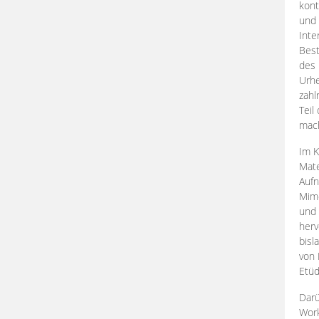
kont
und 
Inte
Best
des 
Urhe
zahl
Teil
mac
Im K
Mate
Aufn
Mime
und
herv
bisl
von 
Etüd
Darü
Work