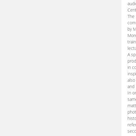
audi
Cent
The 
comp
by M
More
trai
lect
A sp
prod
in c
insp
also
and 
In o
same
matt
phot
hist
refe
seco