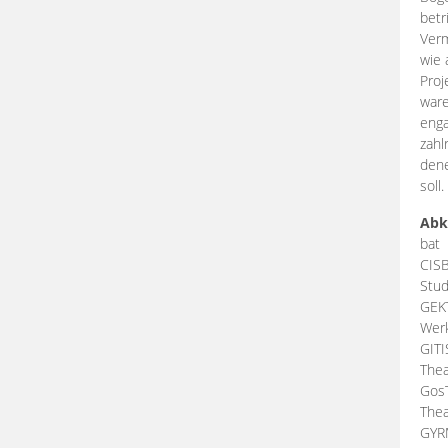
betr
Verm
wie 
Proj
ware
enga
zahl
dene
soll.
Abk
bat
CIS
Stud
GEK
Werk
GIT
Thea
Gos
Thea
GY