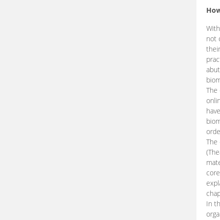
How
With
not 
thei
prac
abut
biom
The 
onli
have
biom
orde
The
(The
mate
core
expl
chap
In t
orga