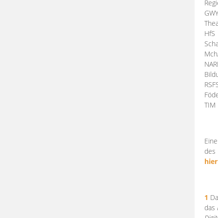
Regi
GW
Thea
HfS
Scha
Mch
NA
Bil
RSF
Föde
TI
Eine
des 
hier
1
Da
das
Digi