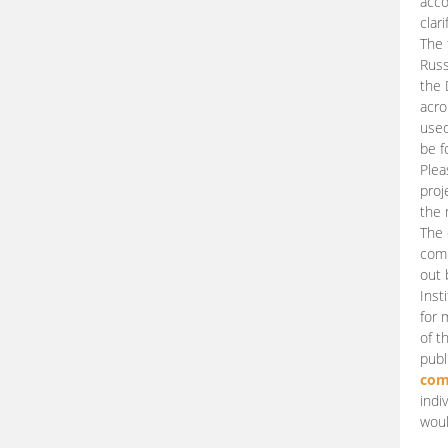
acco
clari
The 
Russ
the 
acro
used
be f
Plea
proj
the 
The 
comm
out 
Inst
for 
of t
publ
com
indi
woul