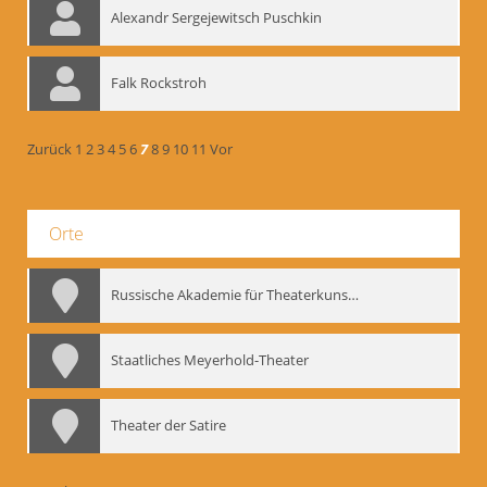
Alexandr Sergejewitsch Puschkin
Falk Rockstroh
Zurück
1
2
3
4
5
6
7
8
9
10
11
Vor
Orte
Russische Akademie für Theaterkunst – GITIS
Staatliches Meyerhold-Theater
Theater der Satire