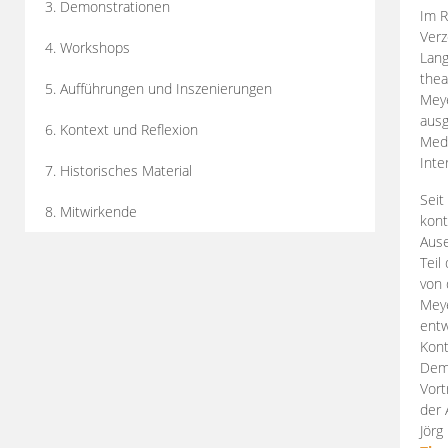
3. Demonstrationen
Im R
Verz
4. Workshops
Lang
thea
5. Aufführungen und Inszenierungen
Mey
ausg
6. Kontext und Reflexion
Medi
Inte
7. Historisches Material
Seit
8. Mitwirkende
kont
Aus
Teil
von 
Meye
entw
Kont
Demo
Vort
der 
Jörg