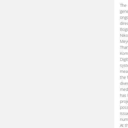
The 
gene
ongo
dire
Bogd
Niko
Meye
Than
Kom
Digi
syst
mean
the 
dive
medi
has 
proj
poss
issu
nume
At t