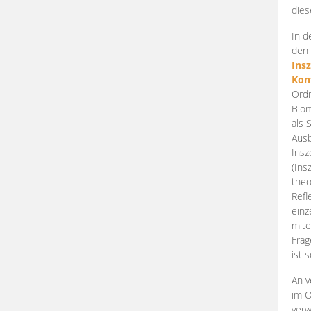
dies
In d
den 
Ins
Kon
Ordn
Biom
als 
Ausb
Insz
(Ins
theo
Refl
einz
mite
Frag
ist 
An v
im O
verw