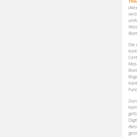
The
(Ale
verö
umfa
Wiss
Biom
Die 
kont
Cent
Mosk
Biom
Bogd
Kont
Fund
Durc
Komp
gefö
Digi
dies
gesi