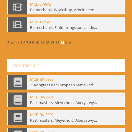
MCB-SV-942
Biomechanik-Workshop, Arbeitsdemonstration in der Staatsoper unter den Linden 2002
MCB-TV-945
Biomechanik. Einführungskurs an der HfS "Ernst Busch" 1995 (Vorarbeiten zu den Inszenierungen von T. Ostermeier u. Chr. v. Treskow). Teil 2
Zurück
1
2
7
8
9
10
11
12
13
14
15
Vor
Printmedien
MCB-BK-9895
2. Kongress der European Mime Federation: „Rekonstruktion/Innovation“, Berlin Mai 1993 - interne Signatur: BM-prt-90-1
MCB-BK-9901
Past masters: Meyerhold, Aberystwyth, 27.-29.10.1995 - interne Signatur: BM-prt-94-1
MCB-BK-9902
Past masters: Meyerhold, Aberystwyth, 27.-29.10.1995 - interne Signatur: BM-prt-94-2