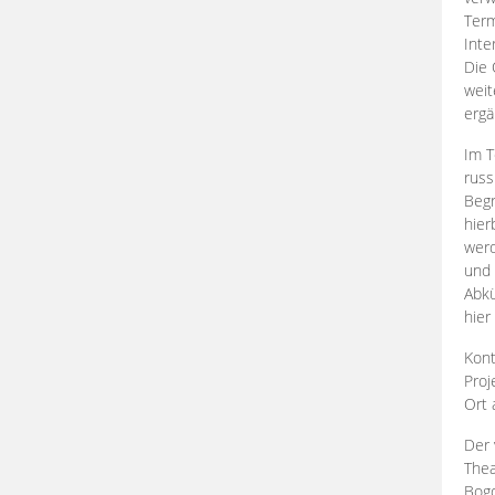
Term
Inte
Die 
weit
ergä
Im T
russ
Begr
hier
werd
und 
Abkü
hier
Kont
Proj
Ort
Der 
Thea
Bogd