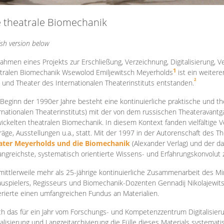
e theatrale Biomechanik
ish version below
ahmen eines Projekts zur Erschließung, Verzeichnung, Digitalisierung, Ve
1
tralen Biomechanik Wsewolod Emiljewitsch Meyerholds
ist ein weiter
2
 und Theater des Internationalen Theaterinstituts entstanden.
 Beginn der 1990er Jahre besteht eine kontinuierliche praktische und
rnationalen Theaterinstituts) mit der von dem russischen Theateravantg
ickelten theatralen Biomechanik. In diesem Kontext fanden vielfältige
räge, Ausstellungen u.a., statt. Mit d
er 1997 in der Autorenschaft des T
ater Meyerholds und die Biomechanik
(Alexander Verlag) und der d
ngreichste, systematisch orientierte Wissens- und Erfahrungskonvolut
mittlerweile mehr als 25-jährige kontinuierliche Zusammenarb
eit des M
uspielers, Regisseurs und Biomechanik-Dozenten Gennadij Nikolajewit
rierte einen umfangreichen Fundus an Materialien.
h das für ein Jahr vom Forschungs- und Kompetenzzentrum Digitalisier
talisierung und Langzeitarchivierung die Fülle dieses Materials systemat