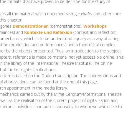
 the formats that have proven to be decisive for the study of
es all the material which documents single
etudes
and other core
this chapter.
egories
D
emonstrationen
(demonstrations),
Workshops
rmances)
and
Kontexte und Reflexion
(context and reflection).
iomechanics, which is to be understood equally as a way of acting
eation (production and performances) and a theoretical complex
her by the objects presented. Thus, an introduction to the subject
apters, reference is made to material not yet accessible online. This
n the library of the International Theatre Institute. The online
 further rights clarifications.
and terms based on the Duden transcription. The abbreviations and
of abbreviations can be found at the end of this page.
rch appointment in the media library.
omechanics carried out by the Mime Centrum/International Theatre
ll as the realisation of the current project of digitalisation and
merous individuals and public sponsors, to whom we would like to