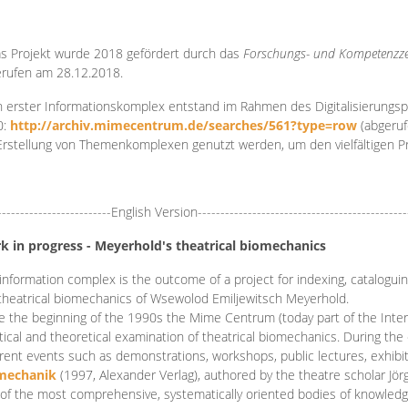
s Projekt wurde 2018 gefördert durch das
Forschungs- und Kompetenzze
rufen am 28.12.2018.
 erster Informationskomplex entstand im Rahmen des Digitalisierungsp
0:
http://archiv.mimecentrum.de/searches/561?type=row
(abgeruf
Erstellung von Themenkomplexen genutzt werden, um den vielfältigen 
-------------------------English Version----------------------------------------------
k in progress - Meyerhold's theatrical biomechanics
information complex is the outcome of a project for indexing, cataloguing,
theatrical biomechanics of Wsewolod Emiljewitsch Meyerhold.
e the beginning of the 1990s the Mime Centrum (today part of the Intern
tical and theoretical examination of theatrical biomechanics. During t
erent events such as demonstrations, workshops, public lectures, exhibi
mechanik
(1997, Alexander Verlag), authored by the theatre scholar Jö
of the most comprehensive, systematically oriented bodies of knowledg