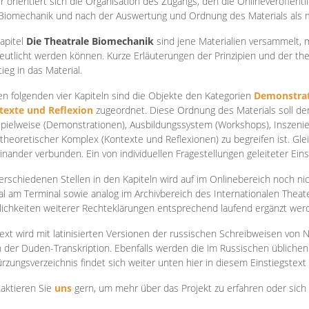
r orientiert sich die Organisation des Zugangs, den die Onlineveröffentl
Biomechanik und nach der Auswertung und Ordnung des Materials als
apite
l
Die Theatrale Biomechanik
sind jene Materialien versammelt,
eutlicht werden können. Kurze Erläuterungen der Prinzipien und der t
tieg in das Material.
en folgenden vier Kapiteln sind die Objekte den Kategorien
Demonstrat
texte und Reflexion
zugeordnet. Diese Ordnung des Materials soll d
Spielweise (Demonstrationen), Ausbildungssystem (Workshops), Inszen
theoretischer Komplex (Kontexte und Reflexionen) zu begreifen ist. Gle
inander verbunden. Ein von individuellen Fragestellungen geleiteter Einst
erschiedenen Stellen in den Kapiteln wird auf im Onlinebereich noch nic
tal am Terminal sowie analog im Archivbereich des Internationalen Theate
ichkeiten weiterer Rechteklärungen entsprechend laufend ergänzt wer
ext wird mit latinisierten Versionen der russischen Schreibweisen von N
 der Duden-Transkription. Ebenfalls werden die im Russischen üblichen
rzungsverzeichnis findet sich weiter unten hier in diesem Einstiegstext
aktieren Sie
uns
gern, um mehr über das Projekt zu erfahren oder sich