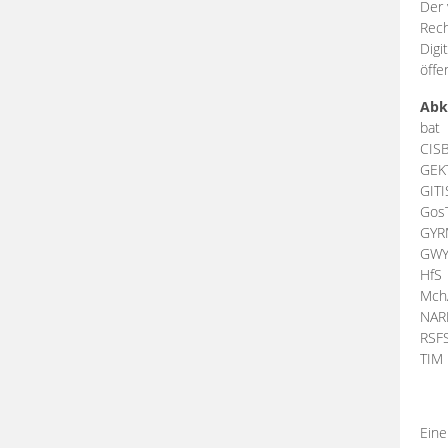
Der 
Rech
Digi
öffe
Abk
bat
CIS
GEK
GIT
Gos
GY
GW
HfS
Mch
NA
RSF
TI
Eine