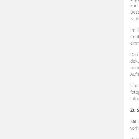
kont
Best
zahl
Im K
Cent
einm
Darü
doku
unmi
Aufn
Um e
foto
Info
Zu 
Mit 
vorh