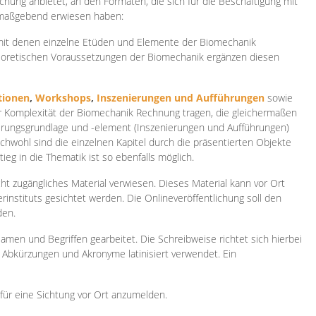
ichung anbietet, an den Formaten, die sich für die Beschäftigung mit
 maßgebend erwiesen haben:
 mit denen einzelne Etüden und Elemente der Biomechanik
heoretischen Voraussetzungen der Biomechanik ergänzen diesen
ionen
,
Workshops
,
Inszenierungen und Aufführungen
sowie
er Komplexität der Biomechanik Rechnung tragen, die gleichermaßen
ierungsgrundlage und -element (Inszenierungen und Aufführungen)
ichwohl sind die einzelnen Kapitel durch die präsentierten Objekte
ieg in die Thematik ist so ebenfalls möglich.
ht zugängliches Material verwiesen. Dieses Material kann vor Ort
rinstituts gesichtet werden. Die Onlineveröffentlichung soll den
den.
amen und Begriffen gearbeitet. Die Schreibweise richtet sich hierbei
 Abkürzungen und Akronyme latinisiert verwendet. Ein
 für eine Sichtung vor Ort anzumelden.