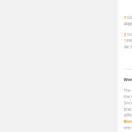
1
Da
abge
2
Ein
199
die 
-----
Wor
The 
the 
Sinc
prac
diff
Bio
one 