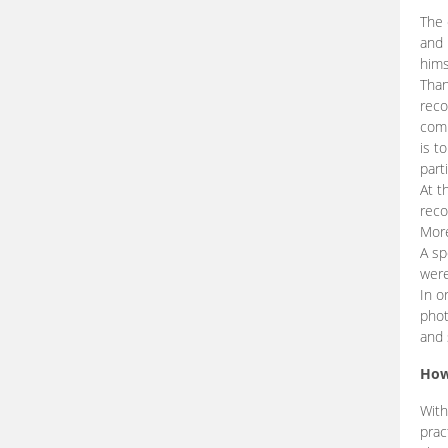
The 
and 
hims
Than
reco
comp
is t
part
At t
reco
More
A sp
were
In o
phot
and 
How
With
prac