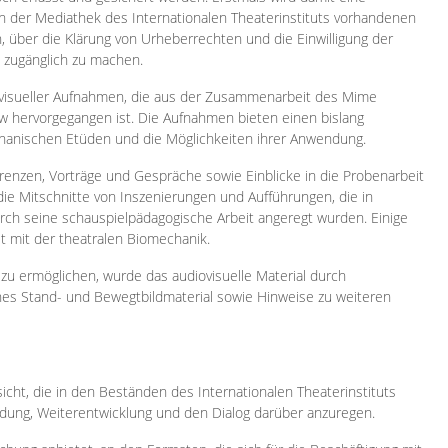
 in der Mediathek des Internationalen Theaterinstituts vorhandenen
, über die Klärung von Urheberrechten und die Einwilligung der
e zugänglich zu machen.
ovisueller Aufnahmen, die aus der Zusammenarbeit des Mime
 hervorgegangen ist. Die Aufnahmen bieten einen bislang
chanischen Etüden und die Möglichkeiten ihrer Anwendung.
enzen, Vorträge und Gespräche sowie Einblicke in die Probenarbeit
e Mitschnitte von Inszenierungen und Aufführungen, die in
h seine schauspielpädagogische Arbeit angeregt wurden. Einige
it mit der theatralen Biomechanik.
zu ermöglichen, wurde das audiovisuelle Material durch
sches Stand- und Bewegtbildmaterial sowie Hinweise zu weiteren
icht, die in den Beständen des Internationalen Theaterinstituts
ung, Weiterentwicklung und den Dialog darüber anzuregen.