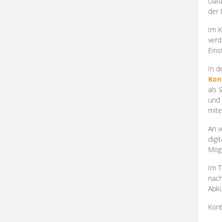
Dafü
der 
Im K
verd
Eins
In d
Kon
als 
und 
mite
An v
digi
Mögl
Im T
nach
Abkü
Kont