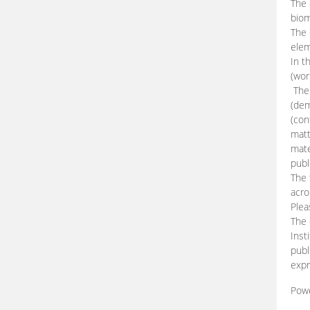
The 
biom
The
elem
In t
(wor
The 
(dem
(con
matt
mate
publ
The 
acro
Plea
The 
Inst
publ
expr
Pow