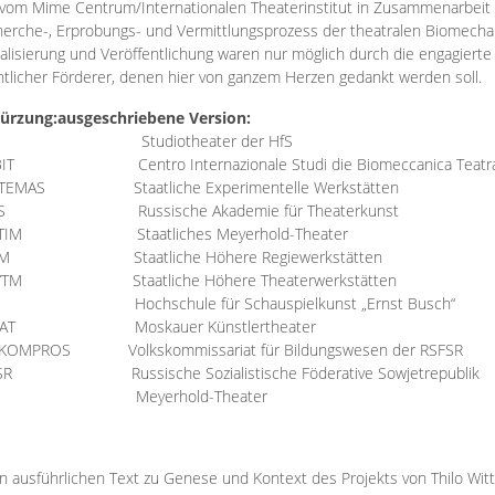
vom Mime Centrum/Internationalen Theaterinstitut in Zusammenarbeit 
erche-, Erprobungs- und Vermittlungsprozess der theatralen Biomechan
talisierung und Veröffentlichung waren nur möglich durch die engagiert
ntlicher Förderer, denen hier von ganzem Herzen gedankt werden soll.
ürzung:
ausgeschriebene Version:
Studiotheater der HfS
BIT
Centro Internazionale Studi die Biomeccanica Teatr
TEMAS
Staatliche Experimentelle Werkstätten
IS
Russische Akademie für Theaterkunst
TIM
Staatliches Meyerhold-Theater
RM
Staatliche Höhere Regiewerkstätten
YTM
Staatliche Höhere Theaterwerkstätten
Hochschule für Schauspielkunst „Ernst Busch“
AT
Moskauer Künstlertheater
RKOMPROS
Volkskommissariat für Bildungswesen der RSFSR
SR
Russische Sozialistische Föderative Sowjetrepublik
M Meyerhold-Theater
n ausführlichen Text zu Genese und Kontext des Projekts von Thilo Wit