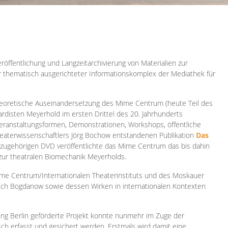
röffentlichung und Langzeitarchivierung von Materialien zur
er thematisch ausgerichteter Informationskomplex der Mediathek für
 theoretische Auseinandersetzung des Mime Centrum (heute Teil des
ardisten Meyerhold im ersten Drittel des 20. Jahrhunderts
 Veranstaltungsformen, Demonstrationen, Workshops, öffentliche
heaterwissenschaftlers Jörg Bochow entstandenen Publikation
Das
azugehörigen DVD veröffentlichte das Mime Centrum das bis dahin
 zur theatralen Biomechanik Meyerholds.
ime Centrum/Internationalen Theaterinstituts und des Moskauer
sch Bogdanow sowie dessen Wirken in internationalen Kontexten
ung Berlin geförderte Projekt konnte nunmehr im Zuge der
isch erfasst und gesichert werden. Erstmals wird damit eine