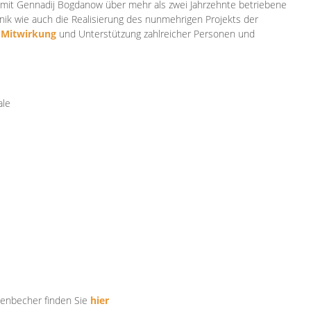
mit Gennadij Bogdanow über mehr als zwei Jahrzehnte betriebene
ik wie auch die Realisierung des nunmehrigen Projekts der
e
Mitwirkung
und Unterstützung zahlr
eicher Personen und
ale
tenbecher finden Sie
hier