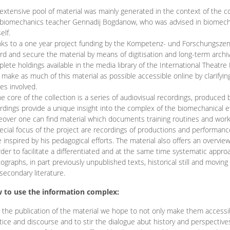
extensive pool of material was mainly generated in the context of the 
biomechanics teacher Gennadij Bogdanow, who was advised in biomechan
elf.
ks to a one year project funding by the Kompetenz- und Forschungszentru
rd and secure the material by means of digitisation and long-term archivi
lete holdings available in the media library of the International Theatre
o make as much of this material as possible accessible online by clarify
ies involved.
he core of the collection is a series of audiovisual recordings, produ
rdings provide a unique insight into the complex of the biomechanical 
over one can find material which documents training routines and works
ecial focus of the project are recordings of productions and performan
 inspired by his pedagogical efforts. The material also offers an overvie
rder to facilitate a differentiated and at the same time systematic appro
ographs, in part previously unpublished texts, historical still and movin
secondary literature.
 to use the information complex:
 the publication of the material we hope to not only make them access
tice and discourse and to stir the dialogue abut history and perspective