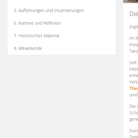
5. Aufführungen und Inszenierungen
Di
6. Kontext und Reflexion
Engl
7. Historisches Material
Im R
thea
8. Mitwirkende
Tanz
Seit
Inte
entw
Vort
The
umfa
Die 
Scha
gene
Durc
Digi