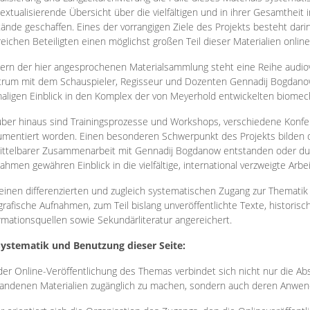
extualisierende Übersicht über die vielfältigen und in ihrer Gesamtheit
ände geschaffen. Eines der vorrangigen Ziele des Projekts besteht darin
reichen Beteiligten einen möglichst großen Teil dieser Materialien onlin
ern der hier angesprochenen Materialsammlung steht eine Reihe audi
rum mit dem Schauspieler, Regisseur und Dozenten Gennadij Bogdanow
aligen Einblick in den Komplex der von Meyerhold entwickelten biome
ber hinaus sind Trainingsprozesse und Workshops, verschiedene Konfer
mentiert worden. Einen besonderen Schwerpunkt des Projekts bilden di
ttelbarer Zusammenarbeit mit Gennadij Bogdanow entstanden oder durc
ahmen gewähren Einblick in die vielfältige, international verzweigte Arbe
inen differenzierten und zugleich systematischen Zugang zur Thematik 
grafische Aufnahmen, zum Teil bislang unveröffentlichte Texte, histori
rmationsquellen sowie Sekundärliteratur angereichert.
Systematik und Benutzung dieser Seite:
der Online-Veröffentlichung des Themas verbindet sich nicht nur die Abs
andenen Materialien zugänglich zu machen, sondern auch deren Anwend