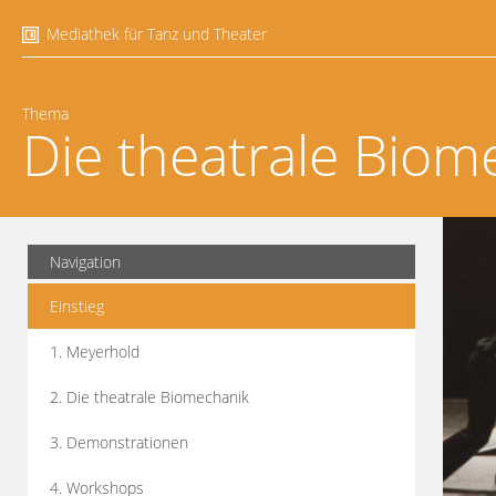
Mediathek für Tanz und Theater
Thema
Die theatrale Biom
Navigation
Einstieg
1. Meyerhold
2. Die theatrale Biomechanik
3. Demonstrationen
4. Workshops