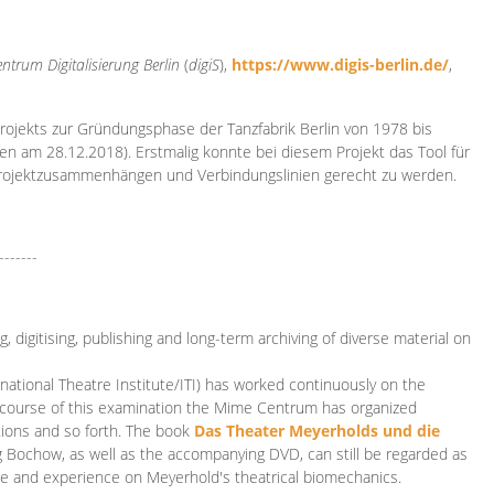
ntrum Digitalisierung
Berlin
(
digiS
),
https://www.digis-berlin.de/
,
rojekts zur Gründungsphase der Tanzfabrik Berlin von 1978 bis
en am 28.12.2018). Erstmalig konnte bei diesem Projekt das Tool für
Projektzusammenhängen und Verbindungslinien gerecht zu werden.
-------
 digitising, publishing and long-term archiving of diverse material on
ational Theatre Institute/ITI) has worked continuously on the
he course of this examination the Mime Centrum has organized
tions and so forth. The book
Das Theater Meyerholds und die
rg Bochow, as well as the accompanying DVD, can still be regarded as
e and experience on Meyerhold's theatrical biomechanics.