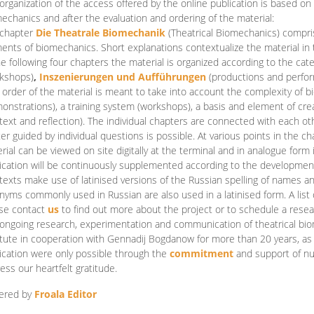
organization of the access offered by the online publication is based on
echanics and after the evaluation and ordering of the material:
 chapter
Die Theatrale Biomechanik
(Theatrical Biomechanics)
compris
ents of biomechanics. Short explanations contextualize the material in 
he following four chapters the material is organized according to the cat
kshops)
,
Inszenierungen und Aufführungen
(productions and perfo
order of the material is meant to take into account the complexity of b
onstrations), a training system (workshops), a basis and element of cr
text and reflection). The individual chapters are connected with each ot
er guided by individual questions is possible. At various points in the ch
rial can be viewed on site digitally at the terminal and in analogue form i
ication will be continuously supplemented according to the development of
texts make use of latinised versions of the Russian spelling of names 
nyms commonly used in Russian are also used in a latinised form. A list 
se contact
us
to find out more about the project or to schedule a resea
ongoing research, experimentation and communication of theatrical bi
itute in cooperation with Gennadij Bogdanow for more than 20 years, as we
ication were only possible through the
commitment
and support of nu
ess our heartfelt gratitude.
ered by
Froala Editor