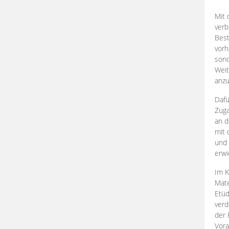
Mit 
verb
Best
vorh
son
Weit
anzu
Dafü
Zuga
an d
mit 
und 
erwi
Im K
Mate
Etü
verd
der 
Vora