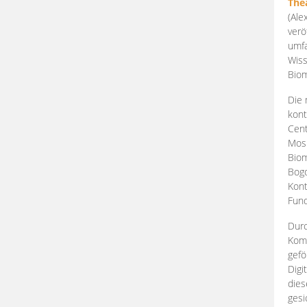
The
(Ale
verö
umfa
Wiss
Biom
Die 
kont
Cent
Mosk
Biom
Bogd
Kont
Fund
Durc
Komp
gefö
Digi
dies
gesi