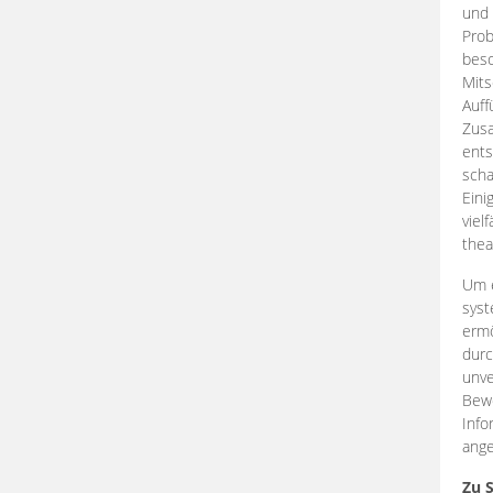
und 
Prob
beso
Mits
Auff
Zus
ents
scha
Eini
viel
thea
Um e
syst
ermö
durc
unve
Bewe
Info
ange
Zu 