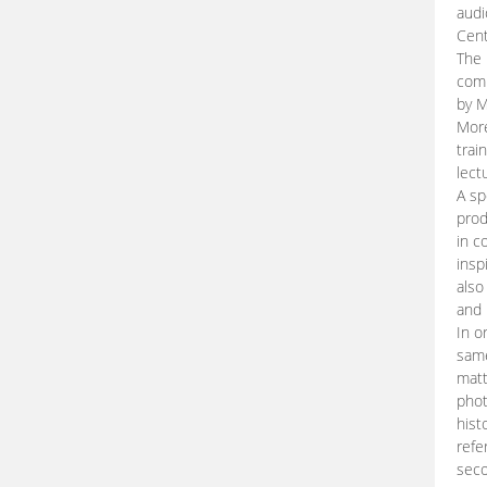
audi
Cent
The 
comp
by M
More
trai
lect
A sp
prod
in c
insp
also
and 
In o
same
matt
phot
hist
refe
seco