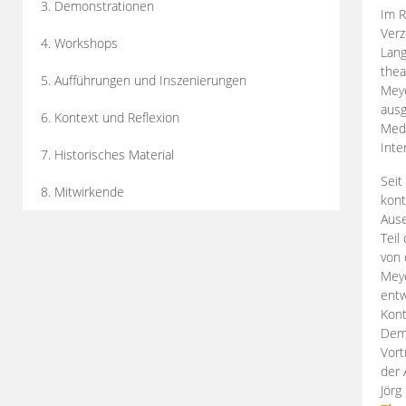
3. Demonstrationen
Im R
Verz
4. Workshops
Lang
thea
5. Aufführungen und Inszenierungen
Mey
ausg
6. Kontext und Reflexion
Medi
Inte
7. Historisches Material
Seit
8. Mitwirkende
kont
Aus
Teil
von 
Meye
entw
Kont
Demo
Vort
der 
Jörg