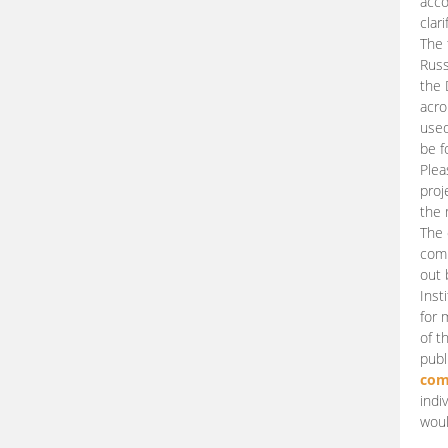
acco
clari
The 
Russ
the 
acro
used
be f
Plea
proj
the 
The 
comm
out 
Inst
for 
of t
publ
com
indi
woul