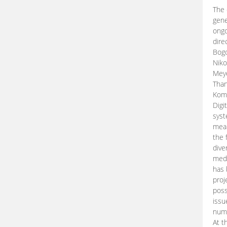
The 
gene
ongo
dire
Bogd
Niko
Meye
Than
Kom
Digi
syst
mean
the 
dive
medi
has 
proj
poss
issu
nume
At t