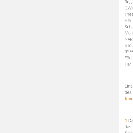
Regi
GW
Thea
HfS
Scha
Mch
NA
Bil
RSF
Föde
TI
Eine
des 
hier
1
Da
das
Digi