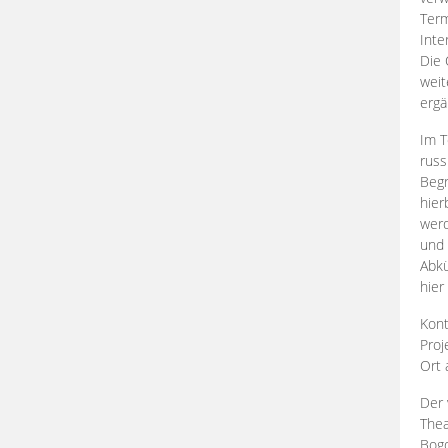
Term
Inte
Die 
weit
ergä
Im T
russ
Begr
hier
werd
und 
Abkü
hier
Kont
Proj
Ort
Der 
Thea
Bogd