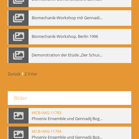
Biomechanik-Workshop mit Gennadij Nikolajewitsch Bogdanow im Mime Centrum Berlin, 1991
Biomechanik-Workshop, Berlin 1996
Demonstration der Etüde „Der Schuss mit dem Bogen“ durch Gennadij Nikolajewitsch Bogdanow, Berlin 1991
Zurück
1
2
3
Vor
Bilder
MCB-IMG-11783
Phoenix Ensemble und Gennadij Bogdanow; BM-img-105-9
MCB-IMG-11784
Phoenix Ensemble und Gennadij Bogdanow; BM-img-105-10