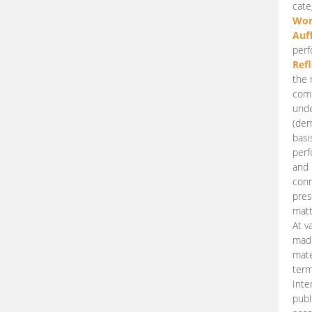
cate
Wor
Auf
perf
Ref
the 
comp
unde
(dem
basi
perf
and 
conn
pres
matt
At v
made
mate
term
Inte
publ