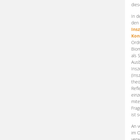
dies
In d
den 
Ins
Kon
Ordn
Biom
als 
Ausb
Insz
(Ins
theo
Refl
einz
mite
Frag
ist 
An v
im O
verw