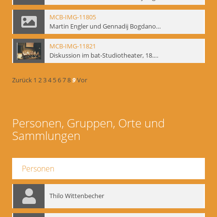
MCB-IMG-11805
Martin Engler und Gennadij Bogdanow; BM-img-113
MCB-IMG-11821
Diskussion im bat-Studiotheater, 18.09.1995; BM-img-127-3
Zurück
1
2
3
4
5
6
7
8
9
Vor
Personen, Gruppen, Orte und
Sammlungen
Personen
Thilo Wittenbecher