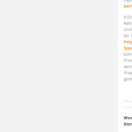
berl
2
Ein
Rahm
Grün
bis 
htt
typ
konn
Erst
werd
Proj
gere
-----
-----
Work
bio