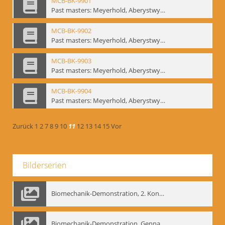
MCB-BK-9901
Past masters: Meyerhold, Aberystwyth, 27.-29.10.1995 - interne Signatur: BM-prt-94-1
MCB-BK-9902
Past masters: Meyerhold, Aberystwyth, 27.-29.10.1995 - interne Signatur: BM-prt-94-2
MCB-BK-9903
Past masters: Meyerhold, Aberystwyth, 27.-29.10.1995 - interne Signatur: BM-prt-94-3
MCB-BK-9904
Past masters: Meyerhold, Aberystwyth, 27.-29.10.1995 - interne Signatur: BM-prt-94-4
Zurück
1
2
7
8
9
10
11
12
13
14
15
Vor
Bilderserien
Biomechanik-Demonstration, 2. Kongress der EMF, Mai 1995
Biomechanik-Demonstration, Gennadij Bogdanow im Berliner Ensemble, 04.10.1991