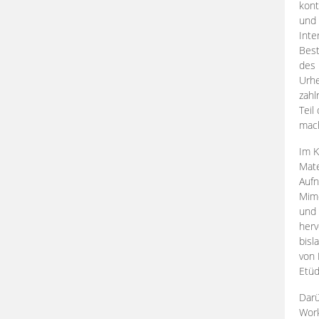
kont
und 
Inte
Best
des 
Urhe
zahl
Teil
mac
Im K
Mate
Aufn
Mime
und
herv
bisl
von 
Etüd
Darü
Work