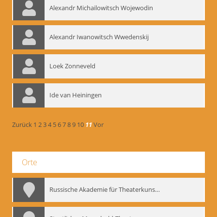
Alexandr Michailowitsch Wojewodin
Alexandr Iwanowitsch Wwedenskij
Loek Zonneveld
Ide van Heiningen
Zurück
1
2
3
4
5
6
7
8
9
10
11
Vor
Orte
Russische Akademie für Theaterkunst – GITIS