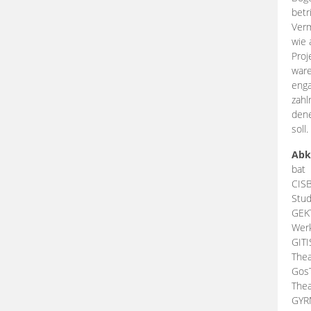
betr
Verm
wie 
Proj
ware
enga
zahl
dene
soll.
Abk
bat
CIS
Stud
GEK
Werk
GIT
Thea
Gos
Thea
GY