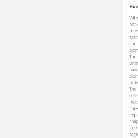
How
With
not 
thei
prac
abut
biom
The 
onli
have
biom
orde
The
(The
mate
core
expl
chap
In t
orga