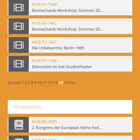
MCB-SV-7440
Biomechanik-Workshop, Sommer 2002
MCB-SV-7442
Biomechanik-Workshop, Sommer 2003
MCB-TV-7447
Die Unbekannte, Berlin 1995
MCB-SV-7448
Diskussion im bat-Studiotheater
Zurück
1
2
7
8
9
10
11
12
13
14
15
Vor
Printmedien
MCB-BK-9895
2. Kongress der European Mime Federation: „Rekonstruktion/Innovation“, Berlin Mai 1993 - interne Signatur: BM-prt-90-1