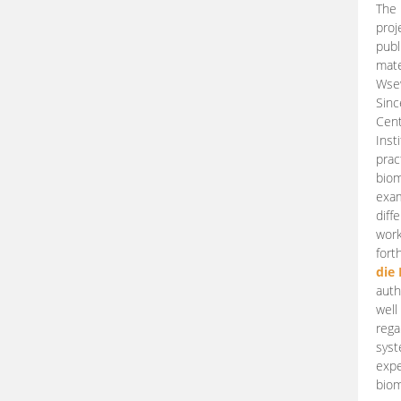
The 
proj
publ
mate
Wsew
Sinc
Cent
Inst
prac
biom
exam
diff
work
fort
die
auth
well
rega
syst
expe
biom