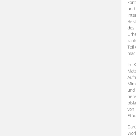
kont
und 
Inte
Best
des 
Urhe
zahl
Teil
mac
Im K
Mate
Aufn
Mime
und
herv
bisl
von 
Etüd
Darü
Work