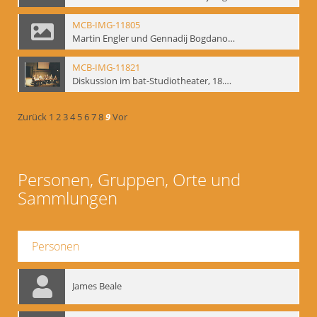
MCB-IMG-11805
Martin Engler und Gennadij Bogdanow; BM-img-113
MCB-IMG-11821
Diskussion im bat-Studiotheater, 18.09.1995; BM-img-127-3
Zurück
1
2
3
4
5
6
7
8
9
Vor
Personen, Gruppen, Orte und
Sammlungen
Personen
James Beale