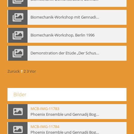
Biomechanik-Workshop mit Gennadij Nikolajewitsch Bogdanow im Mime Centrum Berlin, 1991
Biomechanik-Workshop, Berlin 1996
Demonstration der Etüde „Der Schuss mit dem Bogen“ durch Gennadij Nikolajewitsch Bogdanow, Berlin 1991
Zurück
1
2
3
Vor
Bilder
MCB-IMG-11783
Phoenix Ensemble und Gennadij Bogdanow; BM-img-105-9
MCB-IMG-11784
Phoenix Ensemble und Gennadij Bogdanow; BM-img-105-10