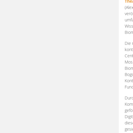
The
(Ale
verö
umfa
Wiss
Biom
Die 
kont
Cent
Mosk
Biom
Bogd
Kont
Fund
Durc
Komp
gefö
Digi
dies
gesi