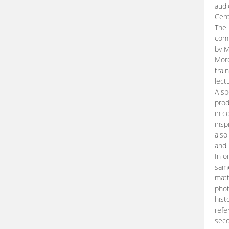
audi
Cent
The 
comp
by M
More
trai
lect
A sp
prod
in c
insp
also
and 
In o
same
matt
phot
hist
refe
seco