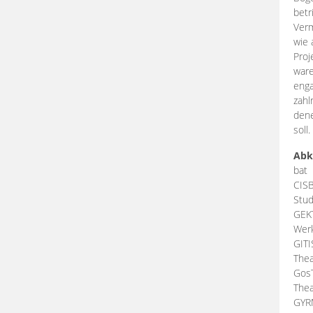
betr
Verm
wie 
Proj
ware
enga
zahl
dene
soll.
Abk
bat
CIS
Stud
GEK
Werk
GIT
Thea
Gos
Thea
GY