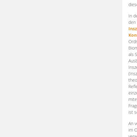
dies
In d
den 
Ins
Kon
Ordn
Biom
als 
Ausb
Insz
(Ins
theo
Refl
einz
mite
Frag
ist 
An v
im O
verw