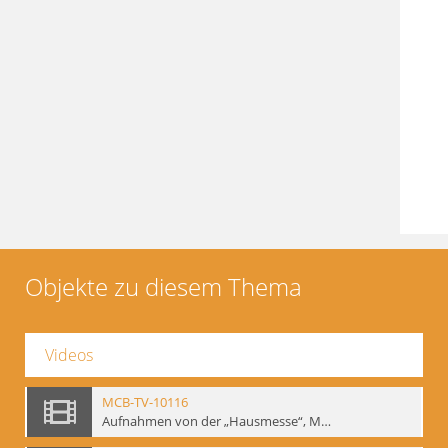
Objekte zu diesem Thema
Videos
MCB-TV-10116
Aufnahmen von der „Hausmesse“, Mime Centrum Berlin, 1994. Ausstellung und Veranstaltungsreihe anlässlich des 120. Geburtstages von W. E. Meyerhold im Mime Centrum Berlin, Februar 1994 (Bd.3) - Interne Signatur: BM-vid-23