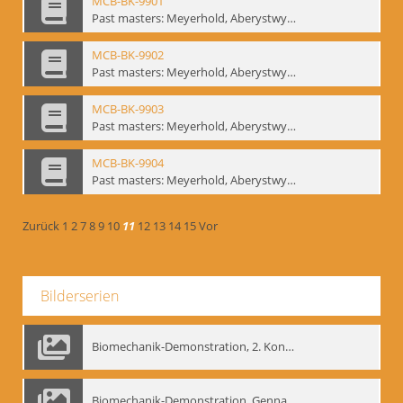
MCB-BK-9901
Past masters: Meyerhold, Aberystwyth, 27.-29.10.1995 - interne Signatur: BM-prt-94-1
MCB-BK-9902
Past masters: Meyerhold, Aberystwyth, 27.-29.10.1995 - interne Signatur: BM-prt-94-2
MCB-BK-9903
Past masters: Meyerhold, Aberystwyth, 27.-29.10.1995 - interne Signatur: BM-prt-94-3
MCB-BK-9904
Past masters: Meyerhold, Aberystwyth, 27.-29.10.1995 - interne Signatur: BM-prt-94-4
Zurück
1
2
7
8
9
10
11
12
13
14
15
Vor
Bilderserien
Biomechanik-Demonstration, 2. Kongress der EMF, Mai 1995
Biomechanik-Demonstration, Gennadij Bogdanow im Berliner Ensemble, 04.10.1991