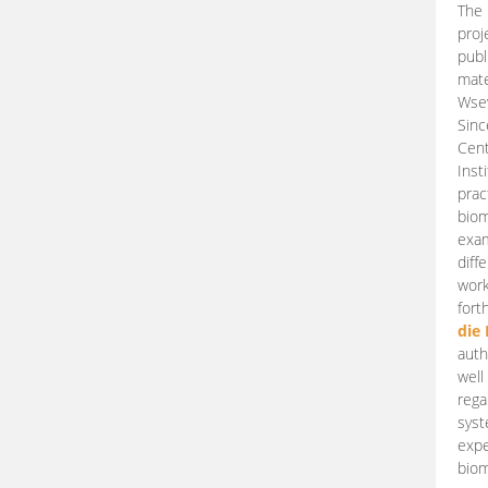
The 
proj
publ
mate
Wsew
Sinc
Cent
Inst
prac
biom
exam
diff
work
fort
die
auth
well
rega
syst
expe
biom