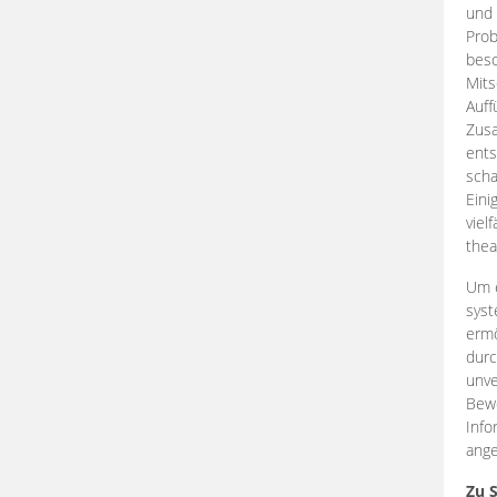
und 
Prob
beso
Mits
Auff
Zus
ents
scha
Eini
viel
thea
Um e
syst
ermö
durc
unve
Bewe
Info
ange
Zu 