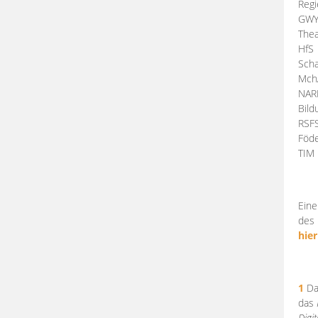
Regi
GW
Thea
HfS
Scha
Mch
NA
Bil
RSF
Föde
TI
Eine
des 
hier
1
Da
das
Digi