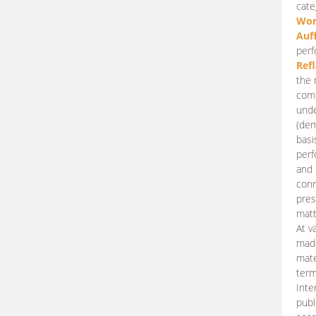
cate
Wor
Auf
perf
Ref
the 
comp
unde
(dem
basi
perf
and 
conn
pres
matt
At v
made
mate
term
Inte
publ