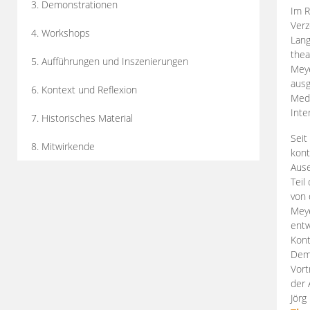
3. Demonstrationen
Im R
Verz
4. Workshops
Lang
thea
5. Aufführungen und Inszenierungen
Mey
ausg
6. Kontext und Reflexion
Medi
Inte
7. Historisches Material
Seit
8. Mitwirkende
kont
Aus
Teil
von 
Meye
entw
Kont
Demo
Vort
der 
Jörg