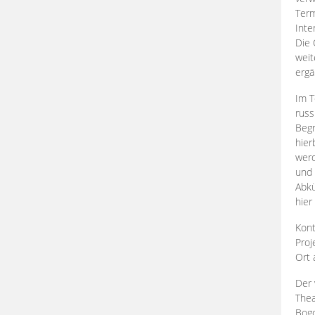
Term
Inte
Die 
weit
ergä
Im T
russ
Begr
hier
werd
und 
Abkü
hier
Kont
Proj
Ort
Der 
Thea
Bogd