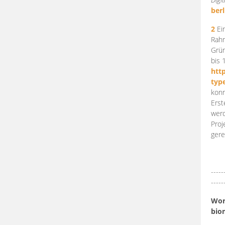
berl
2
Ein
Rahm
Grün
bis 
htt
typ
konn
Erst
werd
Proj
gere
-----
-----
Work
bio