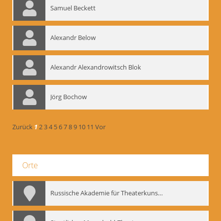
Samuel Beckett
Alexandr Below
Alexandr Alexandrowitsch Blok
Jörg Bochow
Zurück
1
2
3
4
5
6
7
8
9
10
11
Vor
Orte
Russische Akademie für Theaterkunst – GITIS