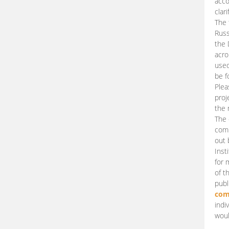
acco
clari
The 
Russ
the 
acro
used
be f
Plea
proj
the 
The 
comm
out 
Inst
for 
of t
publ
com
indi
woul