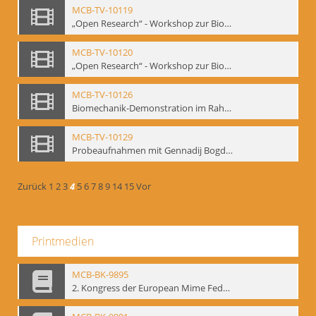
MCB-TV-10119
„Open Research“ - Workshop zur Biomechanik, 10.-14.05.1994 im Mime Centrum Berlin (Bd.1). - Interne Signatur: BM-vid-26
MCB-TV-10120
„Open Research“ - Workshop zur Biomechanik, 10.-14.05.1994 im Mime Centrum Berlin (Bd.2). - Interne Signatur: BM-vid-27
MCB-TV-10126
Biomechanik-Demonstration im Rahmen vom 2. Kongress der European Mime Federation: „Rekonstruktion/Innovation“, Berlin Mai 1993 - Interne Signatur: BM-vid-36
MCB-TV-10129
Probeaufnahmen mit Gennadij Bogdanow und Demonstrationsvortrag im Berliner Ensemble, 04.10.1991, Ausschnitt 2 - Interne Signatur: BM-vid-45_A2
Zurück
1
2
3
4
5
6
7
8
9
14
15
Vor
Printmedien
MCB-BK-9895
2. Kongress der European Mime Federation: „Rekonstruktion/Innovation“, Berlin Mai 1993 - interne Signatur: BM-prt-90-1