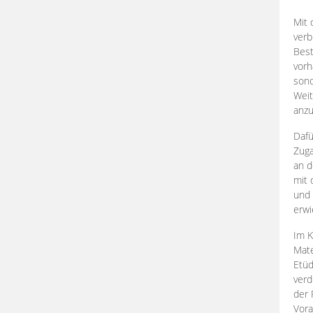
Mit 
verb
Best
vorh
son
Weit
anzu
Dafü
Zuga
an d
mit 
und 
erwi
Im K
Mate
Etü
verd
der 
Vora