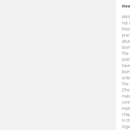
How
With
not 
thei
prac
abut
biom
The 
onli
have
biom
orde
The
(The
mate
core
expl
chap
In t
orga