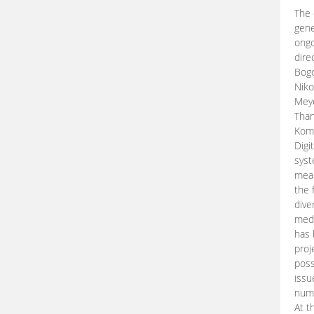
The 
gene
ongo
dire
Bogd
Niko
Meye
Than
Kom
Digi
syst
mean
the 
dive
medi
has 
proj
poss
issu
nume
At t