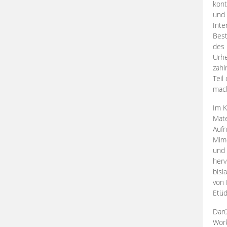
kont
und 
Inte
Best
des 
Urhe
zahl
Teil
mac
Im K
Mate
Aufn
Mime
und
herv
bisl
von 
Etüd
Darü
Work