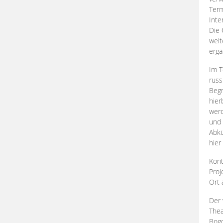
Term
Inte
Die 
weit
ergä
Im T
russ
Begr
hier
werd
und 
Abkü
hier
Kont
Proj
Ort
Der 
Thea
Bogd