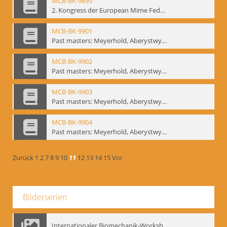
MCB-BK-9895
2. Kongress der European Mime Federation: „Rekonstruktion/Innovation“, Berlin Mai 1993 - interne Signatur: BM-prt-90-1
MCB-BK-9901
Past masters: Meyerhold, Aberystwyth, 27.-29.10.1995 - interne Signatur: BM-prt-94-1
MCB-BK-9902
Past masters: Meyerhold, Aberystwyth, 27.-29.10.1995 - interne Signatur: BM-prt-94-2
MCB-BK-9903
Past masters: Meyerhold, Aberystwyth, 27.-29.10.1995 - interne Signatur: BM-prt-94-3
MCB-BK-9904
Past masters: Meyerhold, Aberystwyth, 27.-29.10.1995 - interne Signatur: BM-prt-94-4
Zurück
1
2
7
8
9
10
11
12
13
14
15
Vor
Bilderserien
Internationaler Biomechanik-Workshop, Moskau 1993