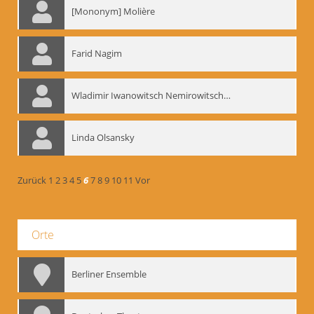
[Mononym] Molière
Farid Nagim
Wladimir Iwanowitsch Nemirowitsch-Dantschenko
Linda Olsansky
Zurück
1
2
3
4
5
6
7
8
9
10
11
Vor
Orte
Berliner Ensemble