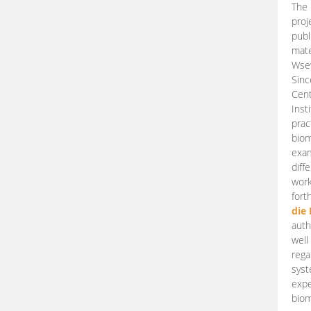
The 
proj
publ
mate
Wsew
Sinc
Cent
Inst
prac
biom
exam
diff
work
fort
die
auth
well
rega
syst
expe
biom