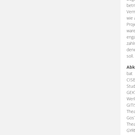
betr
Verm
wie 
Proj
ware
enga
zahl
dene
soll.
Abk
bat
CIS
Stud
GEK
Werk
GIT
Thea
Gos
Thea
GY