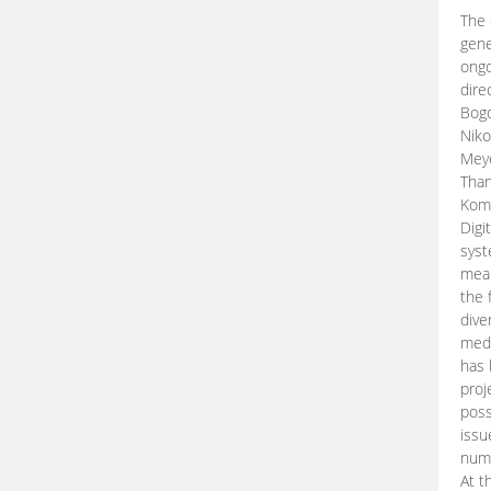
The 
gene
ongo
dire
Bogd
Niko
Meye
Than
Kom
Digi
syst
mean
the 
dive
medi
has 
proj
poss
issu
nume
At t