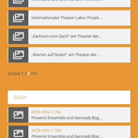
Internationales Theater Labor Projekt: Play Don Juan
„Karlsson vom Dach“ am Theater der Satire, Moskau 1985
„Warten auf Godot“ am Theater der Saire, Moskau 1980er
Zurück
1
2
3
Vor
Bilder
MCB-IMG-11783
Phoenix Ensemble und Gennadij Bogdanow; BM-img-105-9
MCB-IMG-11784
Phoenix Ensemble und Gennadij Bogdanow; BM-img-105-10