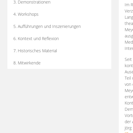
3. Demonstrationen
Im R
Verz
4. Workshops
Lang
thea
5. Aufführungen und Inszenierungen
Mey
ausg
6. Kontext und Reflexion
Medi
Inte
7. Historisches Material
Seit
8. Mitwirkende
kont
Aus
Teil
von 
Meye
entw
Kont
Demo
Vort
der 
Jörg