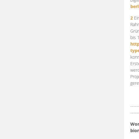
berl
2
Ein
Rahm
Grün
bis 
htt
typ
konn
Erst
werd
Proj
gere
-----
-----
Work
bio