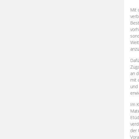
Mit 
verb
Best
vorh
son
Weit
anzu
Dafü
Zuga
an d
mit 
und 
erwi
Im K
Mate
Etü
verd
der 
Vora