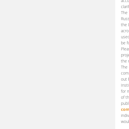
acco
clari
The 
Russ
the 
acro
used
be f
Plea
proj
the 
The 
comm
out 
Inst
for 
of t
publ
com
indi
woul