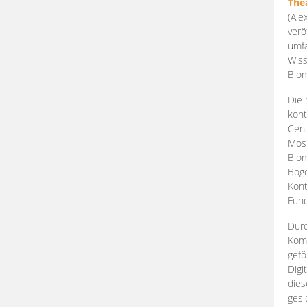
The
(Ale
verö
umfa
Wiss
Biom
Die 
kont
Cent
Mosk
Biom
Bogd
Kont
Fund
Durc
Komp
gefö
Digi
dies
gesi