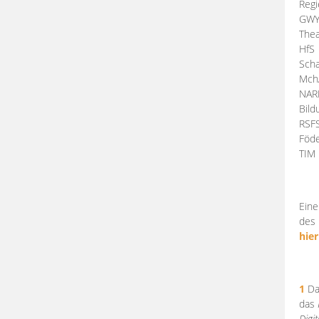
Regi
GW
Thea
HfS
Scha
Mch
NA
Bil
RSF
Föde
TI
Eine
des 
hier
1
Da
das
Digi