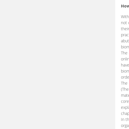
How
With
not 
thei
prac
abut
biom
The 
onli
have
biom
orde
The
(The
mate
core
expl
chap
In t
orga