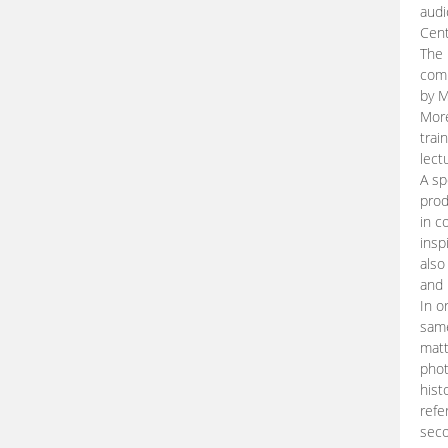
audi
Cent
The 
comp
by M
More
trai
lect
A sp
prod
in c
insp
also
and 
In o
same
matt
phot
hist
refe
seco