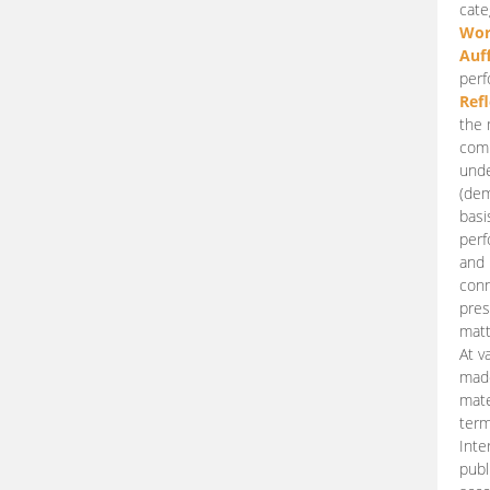
cate
Wor
Auf
perf
Ref
the 
comp
unde
(dem
basi
perf
and 
conn
pres
matt
At v
made
mate
term
Inte
publ