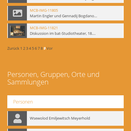
MCB-IMG-11805
Martin Engler und Gennadij Bogdanow; BM-img-113
MCB-IMG-11821
Diskussion im bat-Studiotheater, 18.09.1995; BM-img-127-3
Zurück
1
2
3
4
5
6
7
8
9
Vor
Personen, Gruppen, Orte und
Sammlungen
Personen
Wsewolod Emiljewitsch Meyerhold