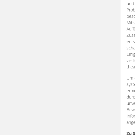
und 
Prob
beso
Mits
Auff
Zus
ents
scha
Eini
viel
thea
Um e
syst
ermö
durc
unve
Bewe
Info
ange
Zu 