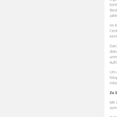
kont
Best
zahl
Im K
Cent
einm
Darü
doku
unmi
Aufn
Um e
foto
Info
Zu 
Mit 
vorh