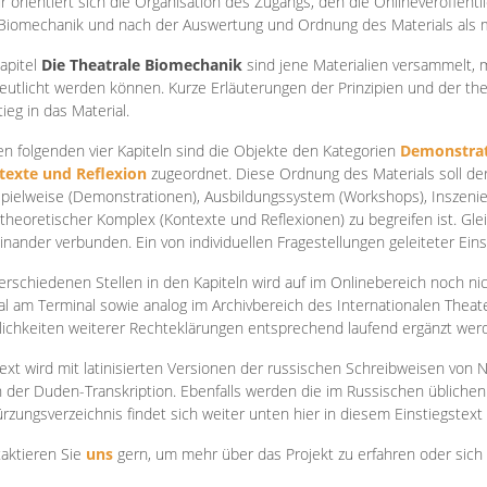
r orientiert sich die Organisation des Zugangs, den die Onlineveröffentl
Biomechanik und nach der Auswertung und Ordnung des Materials als
apite
l
Die Theatrale Biomechanik
sind jene Materialien versammelt,
eutlicht werden können. Kurze Erläuterungen der Prinzipien und der t
tieg in das Material.
en folgenden vier Kapiteln sind die Objekte den Kategorien
Demonstrat
texte und Reflexion
zugeordnet. Diese Ordnung des Materials soll d
Spielweise (Demonstrationen), Ausbildungssystem (Workshops), Inszen
theoretischer Komplex (Kontexte und Reflexionen) zu begreifen ist. Gle
inander verbunden. Ein von individuellen Fragestellungen geleiteter Einst
erschiedenen Stellen in den Kapiteln wird auf im Onlinebereich noch nic
tal am Terminal sowie analog im Archivbereich des Internationalen Theate
ichkeiten weiterer Rechteklärungen entsprechend laufend ergänzt wer
ext wird mit latinisierten Versionen der russischen Schreibweisen von N
 der Duden-Transkription. Ebenfalls werden die im Russischen üblichen
rzungsverzeichnis findet sich weiter unten hier in diesem Einstiegstext
aktieren Sie
uns
gern, um mehr über das Projekt zu erfahren oder sich