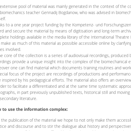
extensive pool of material was mainly generated in the context of the 
biomechanics teacher Gennadij Bogdanow, who was advised in biomechan
elf.
ks to a one year project funding by the Kompetenz- und Forschungszentru
rd and secure the material by means of digitisation and long-term archivi
lete holdings available in the media library of the International Theatre
o make as much of this material as possible accessible online by clarify
ies involved.
he core of the collection is a series of audiovisual recordings, produ
rdings provide a unique insight into the complex of the biomechanical 
over one can find material which documents training routines and works
ecial focus of the project are recordings of productions and performan
 inspired by his pedagogical efforts. The material also offers an overvie
rder to facilitate a differentiated and at the same time systematic appro
ographs, in part previously unpublished texts, historical still and movin
secondary literature.
 to use the information complex:
 the publication of the material we hope to not only make them access
tice and discourse and to stir the dialogue abut history and perspective