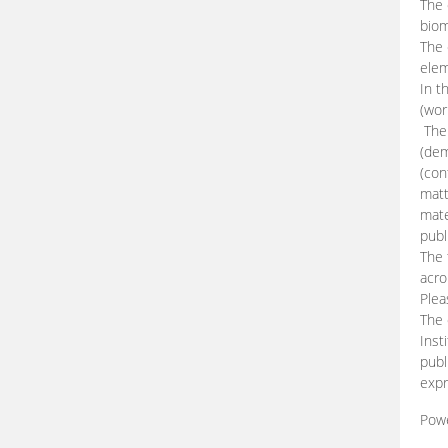
The 
biom
The
elem
In t
(wor
The 
(dem
(con
matt
mate
publ
The 
acro
Plea
The 
Inst
publ
expr
Pow