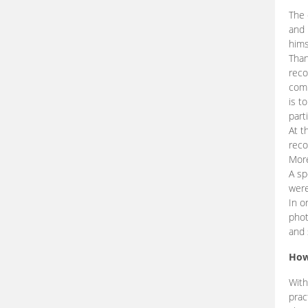
The 
and 
hims
Than
reco
comp
is t
part
At t
reco
More
A sp
were
In o
phot
and 
How
With
prac