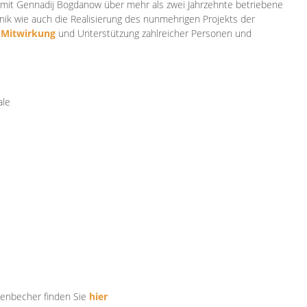
mit Gennadij Bogdanow über mehr als zwei Jahrzehnte betriebene
ik wie auch die Realisierung des nunmehrigen Projekts der
e
Mitwirkung
und Unterstützung zahlr
eicher Personen und
ale
tenbecher finden Sie
hier