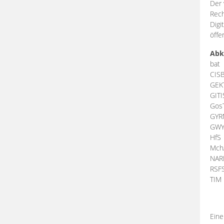
Der 
Rech
Digi
öffe
Abk
bat
CIS
GEK
GIT
Gos
GY
GW
HfS
Mch
NA
RSF
TI
Eine