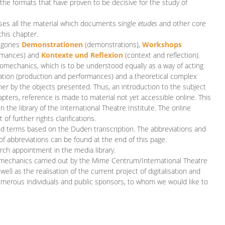
 the formats that have proven to be decisive for the study of
es all the material which documents single
etudes
and other core
this chapter.
egories
D
emonstrationen
(demonstrations),
Workshops
rmances)
and
Kontexte und Reflexion
(context and reflection).
iomechanics, which is to be understood equally as a way of acting
eation (production and performances) and a theoretical complex
her by the objects presented. Thus, an introduction to the subject
apters, reference is made to material not yet accessible online. This
n the library of the International Theatre Institute. The online
 further rights clarifications.
and terms based on the Duden transcription. The abbreviations and
of abbreviations can be found at the end of this page.
rch appointment in the media library.
omechanics carried out by the Mime Centrum/International Theatre
ll as the realisation of the current project of digitalisation and
merous individuals and public sponsors, to whom we would like to