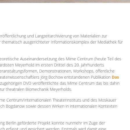
röffentlichung und Langzeitarchivierung von Materialien zur
er thematisch ausgerichteter Informationskomplex der Mediathek für
 theoretische Auseinandersetzung des Mime Centrum (heute Teil des
ardisten Meyerhold im ersten Drittel des 20. Jahrhunderts
 Veranstaltungsformen, Demonstrationen, Workshops, öffentliche
heaterwissenschaftlers Jörg Bochow entstandenen Publikation
Das
azugehörigen DVD veröffentlichte das Mime Centrum das bis dahin
 zur theatralen Biomechanik Meyerholds.
ime Centrum/Internationalen Theaterinstituts und des Moskauer
sch Bogdanow sowie dessen Wirken in internationalen Kontexten
ung Berlin geförderte Projekt konnte nunmehr im Zuge der
isch erfasst und gesichert werden. Erstmals wird damit eine