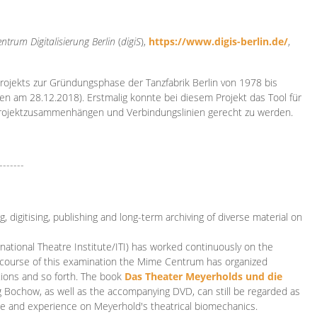
ntrum Digitalisierung
Berlin
(
digiS
),
https://www.digis-berlin.de/
,
rojekts zur Gründungsphase der Tanzfabrik Berlin von 1978 bis
en am 28.12.2018). Erstmalig konnte bei diesem Projekt das Tool für
Projektzusammenhängen und Verbindungslinien gerecht zu werden.
-------
 digitising, publishing and long-term archiving of diverse material on
ational Theatre Institute/ITI) has worked continuously on the
he course of this examination the Mime Centrum has organized
tions and so forth. The book
Das Theater Meyerholds und die
rg Bochow, as well as the accompanying DVD, can still be regarded as
e and experience on Meyerhold's theatrical biomechanics.