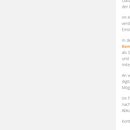
Dafü
der 
Im K
verd
Eins
In d
Kon
als 
und 
mite
An v
digi
Mögl
Im T
nach
Abkü
Kont