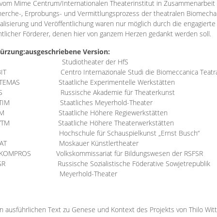
vom Mime Centrum/Internationalen Theaterinstitut in Zusammenarbeit 
erche-, Erprobungs- und Vermittlungsprozess der theatralen Biomechan
talisierung und Veröffentlichung waren nur möglich durch die engagiert
ntlicher Förderer, denen hier von ganzem Herzen gedankt werden soll.
ürzung:
ausgeschriebene Version:
Studiotheater der HfS
BIT
Centro Internazionale Studi die Biomeccanica Teatr
TEMAS
Staatliche Experimentelle Werkstätten
IS
Russische Akademie für Theaterkunst
TIM
Staatliches Meyerhold-Theater
RM
Staatliche Höhere Regiewerkstätten
YTM
Staatliche Höhere Theaterwerkstätten
Hochschule für Schauspielkunst „Ernst Busch“
AT
Moskauer Künstlertheater
RKOMPROS
Volkskommissariat für Bildungswesen der RSFSR
SR
Russische Sozialistische Föderative Sowjetrepublik
M Meyerhold-Theater
n ausführlichen Text zu Genese und Kontext des Projekts von Thilo Wit