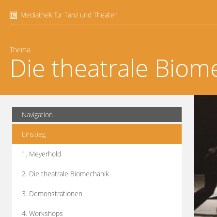
Mediathek für Tanz und Theater
Thema
Die theatrale Biom
Navigation
Einstieg
1. Meyerhold
2. Die theatrale Biomechanik
3. Demonstrationen
4. Workshops