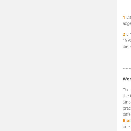
1
Da
abge
2
Ein
199
die 
-----
Wor
The 
the 
Sinc
prac
diff
Bio
one 