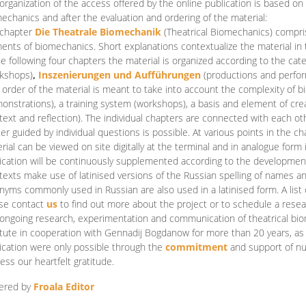
organization of the access offered by the online publication is based on
echanics and after the evaluation and ordering of the material:
 chapter
Die Theatrale Biomechanik
(Theatrical Biomechanics)
compris
ents of biomechanics. Short explanations contextualize the material in 
he following four chapters the material is organized according to the cat
kshops)
,
Inszenierungen und Aufführungen
(productions and perfo
order of the material is meant to take into account the complexity of b
onstrations), a training system (workshops), a basis and element of cr
text and reflection). The individual chapters are connected with each ot
er guided by individual questions is possible. At various points in the ch
rial can be viewed on site digitally at the terminal and in analogue form i
ication will be continuously supplemented according to the development of
texts make use of latinised versions of the Russian spelling of names 
nyms commonly used in Russian are also used in a latinised form. A list 
se contact
us
to find out more about the project or to schedule a resea
ongoing research, experimentation and communication of theatrical bi
itute in cooperation with Gennadij Bogdanow for more than 20 years, as we
ication were only possible through the
commitment
and support of nu
ess our heartfelt gratitude.
ered by
Froala Editor