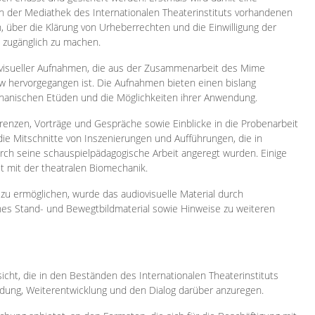
 in der Mediathek des Internationalen Theaterinstituts vorhandenen
, über die Klärung von Urheberrechten und die Einwilligung der
e zugänglich zu machen.
ovisueller Aufnahmen, die aus der Zusammenarbeit des Mime
 hervorgegangen ist. Die Aufnahmen bieten einen bislang
chanischen Etüden und die Möglichkeiten ihrer Anwendung.
enzen, Vorträge und Gespräche sowie Einblicke in die Probenarbeit
e Mitschnitte von Inszenierungen und Aufführungen, die in
h seine schauspielpädagogische Arbeit angeregt wurden. Einige
it mit der theatralen Biomechanik.
zu ermöglichen, wurde das audiovisuelle Material durch
sches Stand- und Bewegtbildmaterial sowie Hinweise zu weiteren
icht, die in den Beständen des Internationalen Theaterinstituts
ung, Weiterentwicklung und den Dialog darüber anzuregen.