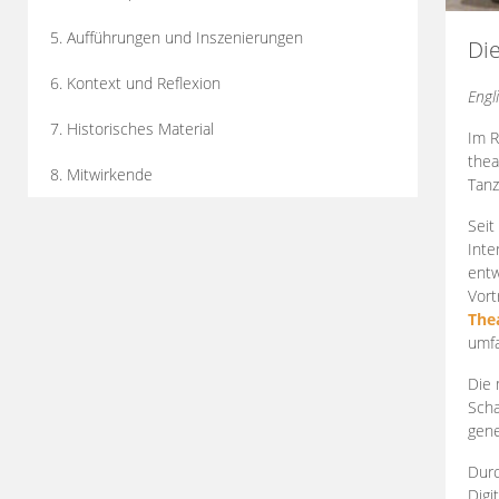
5. Aufführungen und Inszenierungen
Di
6. Kontext und Reflexion
Engl
7. Historisches Material
Im R
thea
8. Mitwirkende
Tanz
Seit
Inte
entw
Vort
The
umfa
Die 
Scha
gene
Durc
Digi