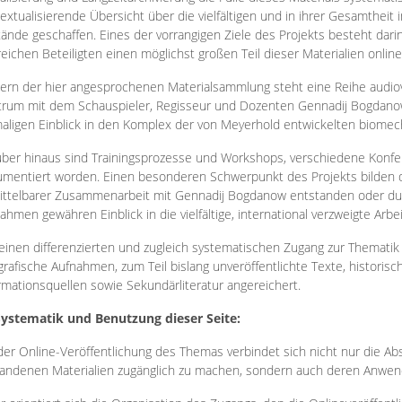
extualisierende Übersicht über die vielfältigen und in ihrer Gesamtheit
ände geschaffen. Eines der vorrangigen Ziele des Projekts besteht darin
reichen Beteiligten einen möglichst großen Teil dieser Materialien onlin
ern der hier angesprochenen Materialsammlung steht eine Reihe audi
rum mit dem Schauspieler, Regisseur und Dozenten Gennadij Bogdanow
aligen Einblick in den Komplex der von Meyerhold entwickelten biome
ber hinaus sind Trainingsprozesse und Workshops, verschiedene Konfer
mentiert worden. Einen besonderen Schwerpunkt des Projekts bilden di
ttelbarer Zusammenarbeit mit Gennadij Bogdanow entstanden oder durc
ahmen gewähren Einblick in die vielfältige, international verzweigte Arbe
inen differenzierten und zugleich systematischen Zugang zur Thematik 
grafische Aufnahmen, zum Teil bislang unveröffentlichte Texte, histori
rmationsquellen sowie Sekundärliteratur angereichert.
Systematik und Benutzung dieser Seite:
der Online-Veröffentlichung des Themas verbindet sich nicht nur die Abs
andenen Materialien zugänglich zu machen, sondern auch deren Anwend