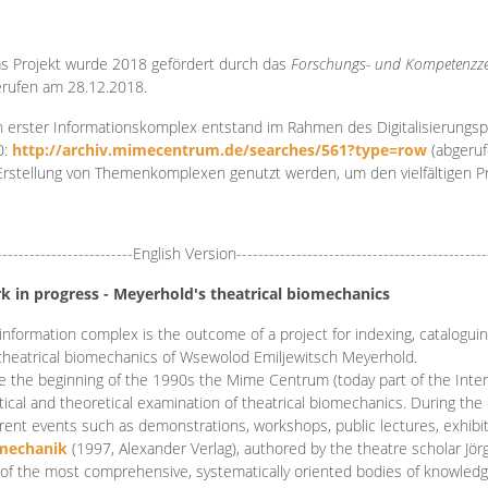
s Projekt wurde 2018 gefördert durch das
Forschungs- und Kompetenzze
rufen am 28.12.2018.
 erster Informationskomplex entstand im Rahmen des Digitalisierungsp
0:
http://archiv.mimecentrum.de/searches/561?type=row
(abgeruf
Erstellung von Themenkomplexen genutzt werden, um den vielfältigen 
-------------------------English Version----------------------------------------------
k in progress - Meyerhold's theatrical biomechanics
information complex is the outcome of a project for indexing, cataloguing,
theatrical biomechanics of Wsewolod Emiljewitsch Meyerhold.
e the beginning of the 1990s the Mime Centrum (today part of the Intern
tical and theoretical examination of theatrical biomechanics. During t
erent events such as demonstrations, workshops, public lectures, exhibi
mechanik
(1997, Alexander Verlag), authored by the theatre scholar Jö
of the most comprehensive, systematically oriented bodies of knowledg