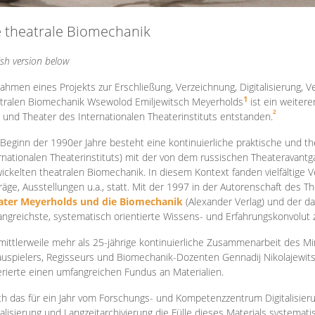
e theatrale Biomechanik
ish version below
ahmen eines Projekts zur Erschließung, Verzeichnung, Digitalisierung, Ve
1
tralen Biomechanik Wsewolod Emiljewitsch Meyerholds
ist ein weiter
2
 und Theater des Internationalen Theaterinstituts entstanden.
 Beginn der 1990er Jahre besteht eine kontinuierliche praktische und
rnationalen Theaterinstituts) mit der von dem russischen Theateravantg
ickelten theatralen Biomechanik. In diesem Kontext fanden vielfältige
räge, Ausstellungen u.a., statt. Mit d
er 1997 in der Autorenschaft des T
ater Meyerholds und die Biomechanik
(Alexander Verlag) und der d
ngreichste, systematisch orientierte Wissens- und Erfahrungskonvolut
mittlerweile mehr als 25-jährige kontinuierliche Zusammenarb
eit des M
uspielers, Regisseurs und Biomechanik-Dozenten Gennadij Nikolajewit
rierte einen umfangreichen Fundus an Materialien.
h das für ein Jahr vom Forschungs- und Kompetenzzentrum Digitalisier
talisierung und Langzeitarchivierung die Fülle dieses Materials systemat