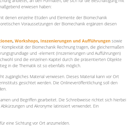
ichung anbietet, an den Formaten, die sich für die Beschäftigung mit
 maßgebend erwiesen haben:
 mit denen einzelne Etüden und Elemente der Biomechanik
heoretischen Voraussetzungen der Biomechanik ergänzen diesen
ionen
,
Workshops
,
Inszenierungen und Aufführungen
sowie
er Komplexität der Biomechanik Rechnung tragen, die gleichermaßen
ierungsgrundlage und -element (Inszenierungen und Aufführungen)
ichwohl sind die einzelnen Kapitel durch die präsentierten Objekte
ieg in die Thematik ist so ebenfalls möglich.
ht zugängliches Material verwiesen. Dieses Material kann vor Ort
rinstituts gesichtet werden. Die Onlineveröffentlichung soll den
den.
amen und Begriffen gearbeitet. Die Schreibweise richtet sich hierbei
 Abkürzungen und Akronyme latinisiert verwendet. Ein
 für eine Sichtung vor Ort anzumelden.