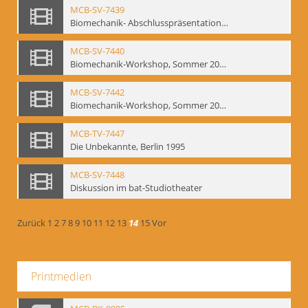
MCB-SV-7439
Biomechanik- Abschlusspräsentation des Workshops Sommer 2001
MCB-SV-7440
Biomechanik-Workshop, Sommer 2002
MCB-SV-7442
Biomechanik-Workshop, Sommer 2003
MCB-TV-7447
Die Unbekannte, Berlin 1995
MCB-SV-7448
Diskussion im bat-Studiotheater
Zurück
1
2
7
8
9
10
11
12
13
14
15
Vor
Printmedien