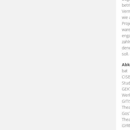
betr
Verm
wie 
Proj
ware
enga
zahl
dene
soll.
Abk
bat
CIS
Stud
GEK
Werk
GIT
Thea
Gos
Thea
GY