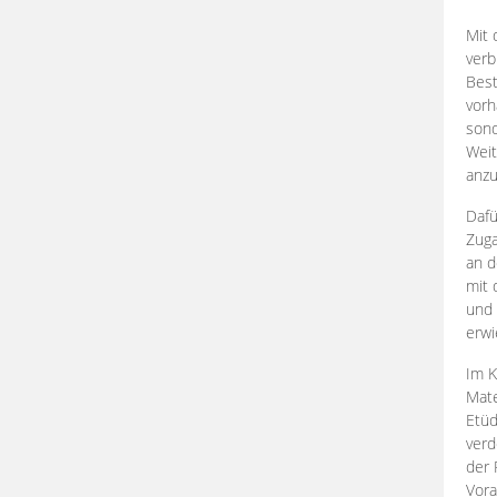
Mit 
verb
Best
vorh
son
Weit
anzu
Dafü
Zuga
an d
mit 
und 
erwi
Im K
Mate
Etü
verd
der 
Vora