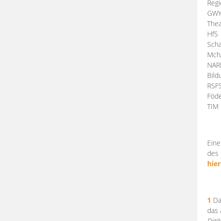
Regi
GW
Thea
HfS
Scha
Mch
NA
Bil
RSF
Föde
TI
Eine
des 
hier
1
Da
das
Digi