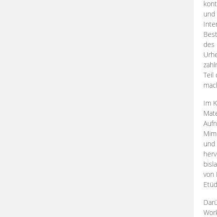
kont
und 
Inte
Best
des 
Urhe
zahl
Teil
mac
Im K
Mate
Aufn
Mime
und
herv
bisl
von 
Etüd
Darü
Work