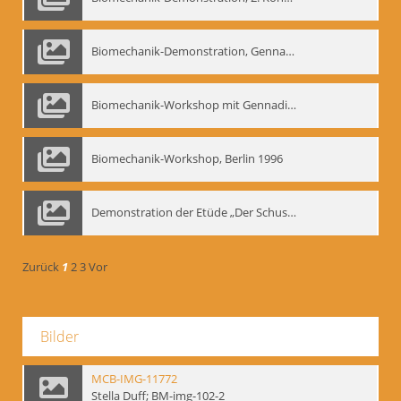
Biomechanik-Demonstration, Gennadij Bogdanow im Berliner Ensemble, 04.10.1991
Biomechanik-Workshop mit Gennadij Nikolajewitsch Bogdanow im Mime Centrum Berlin, 1991
Biomechanik-Workshop, Berlin 1996
Demonstration der Etüde „Der Schuss mit dem Bogen“ durch Gennadij Nikolajewitsch Bogdanow, Berlin 1991
Zurück
1
2
3
Vor
Bilder
MCB-IMG-11772
Stella Duff; BM-img-102-2