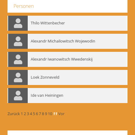
Personen
Thilo Wittenbecher
Alexandr Michailowitsch Wojewodin
Alexandr Iwanowitsch Wwedenskij
Loek Zonneveld
Ide van Heiningen
Zurück
1
2
3
4
5
6
7
8
9
10
11
Vor