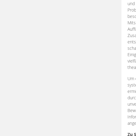
und 
Prob
beso
Mits
Auff
Zus
ents
scha
Eini
viel
thea
Um e
syst
ermö
durc
unve
Bewe
Info
ange
Zu 