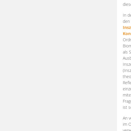
dies
In d
den 
Ins
Kon
Ordn
Biom
als 
Ausb
Insz
(Ins
theo
Refl
einz
mite
Frag
ist 
An v
im O
verw