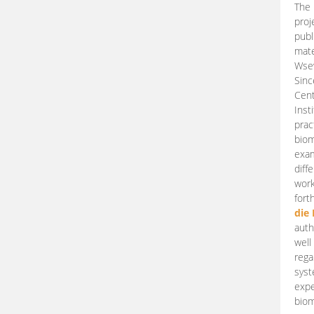
The 
proj
publ
mate
Wsew
Sinc
Cent
Inst
prac
biom
exam
diff
work
fort
die
auth
well
rega
syst
expe
biom