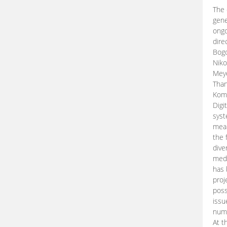
The 
gene
ongo
dire
Bogd
Niko
Meye
Than
Kom
Digi
syst
mean
the 
dive
medi
has 
proj
poss
issu
nume
At t