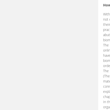
How
With
not 
thei
prac
abut
biom
The 
onli
have
biom
orde
The
(The
mate
core
expl
chap
In t
orga