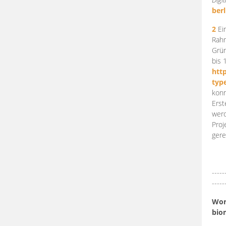
berl
2
Ein
Rahm
Grün
bis 
htt
typ
konn
Erst
werd
Proj
gere
-----
-----
Work
bio