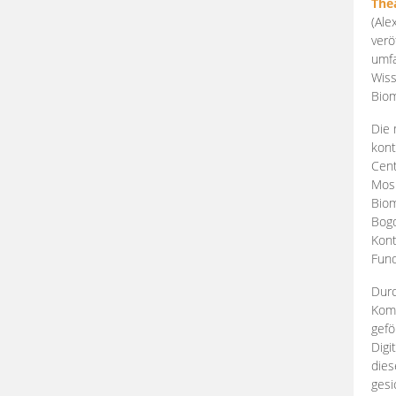
The
(Ale
verö
umfa
Wiss
Biom
Die 
kont
Cent
Mosk
Biom
Bogd
Kont
Fund
Durc
Komp
gefö
Digi
dies
gesi