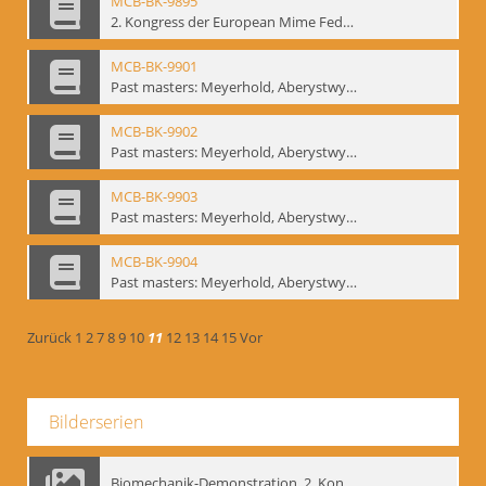
MCB-BK-9895
2. Kongress der European Mime Federation: „Rekonstruktion/Innovation“, Berlin Mai 1993 - interne Signatur: BM-prt-90-1
MCB-BK-9901
Past masters: Meyerhold, Aberystwyth, 27.-29.10.1995 - interne Signatur: BM-prt-94-1
MCB-BK-9902
Past masters: Meyerhold, Aberystwyth, 27.-29.10.1995 - interne Signatur: BM-prt-94-2
MCB-BK-9903
Past masters: Meyerhold, Aberystwyth, 27.-29.10.1995 - interne Signatur: BM-prt-94-3
MCB-BK-9904
Past masters: Meyerhold, Aberystwyth, 27.-29.10.1995 - interne Signatur: BM-prt-94-4
Zurück
1
2
7
8
9
10
11
12
13
14
15
Vor
Bilderserien
Biomechanik-Demonstration, 2. Kongress der EMF, Mai 1995