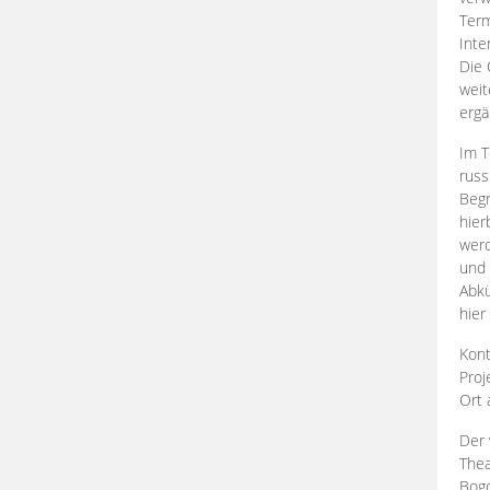
Term
Inte
Die 
weit
ergä
Im T
russ
Begr
hier
werd
und 
Abkü
hier
Kont
Proj
Ort
Der 
Thea
Bogd