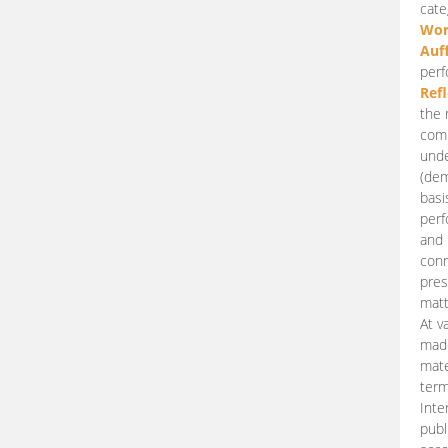
cate
Wor
Auf
perf
Ref
the 
comp
unde
(dem
basi
perf
and 
conn
pres
matt
At v
made
mate
term
Inte
publ