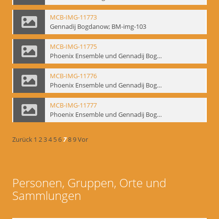
MCB-IMG-11773
Gennadij Bogdanow; BM-img-103
MCB-IMG-11775
Phoenix Ensemble und Gennadij Bogdanow; BM-img-105-1
MCB-IMG-11776
Phoenix Ensemble und Gennadij Bogdanow; BM-img-105-2
MCB-IMG-11777
Phoenix Ensemble und Gennadij Bogdanow; BM-img-105-3
Zurück
1
2
3
4
5
6
7
8
9
Vor
Personen, Gruppen, Orte und
Sammlungen