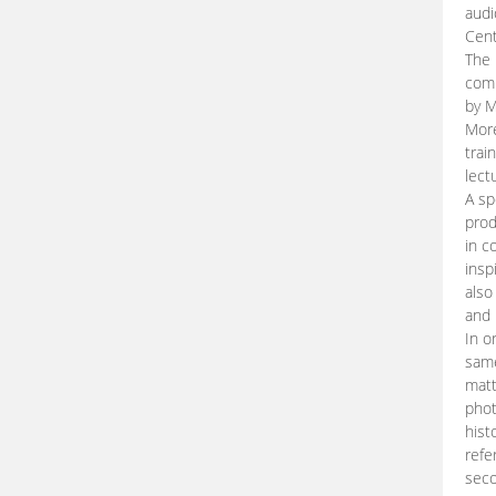
audi
Cent
The 
comp
by M
More
trai
lect
A sp
prod
in c
insp
also
and 
In o
same
matt
phot
hist
refe
seco