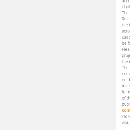
acco
clari
The 
Russ
the 
acro
used
be f
Plea
proj
the 
The 
comm
out 
Inst
for 
of t
publ
com
indi
woul