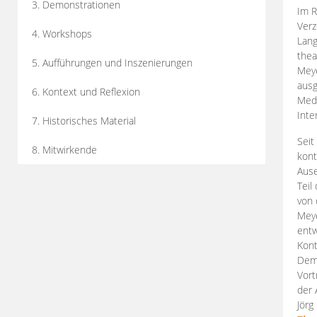
3. Demonstrationen
Im R
Verz
4. Workshops
Lang
thea
5. Aufführungen und Inszenierungen
Mey
ausg
6. Kontext und Reflexion
Medi
Inte
7. Historisches Material
Seit
8. Mitwirkende
kont
Aus
Teil
von 
Meye
entw
Kont
Demo
Vort
der 
Jörg