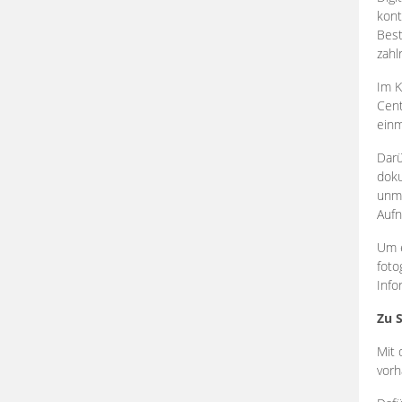
kont
Best
zahl
Im K
Cent
einm
Darü
doku
unmi
Aufn
Um e
foto
Info
Zu 
Mit 
vorh