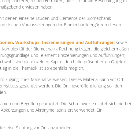
ichung anbietet, an den Formaten, die sich für die Beschäftigung mit
 maßgebend erwiesen haben:
 mit denen einzelne Etüden und Elemente der Biomechanik
heoretischen Voraussetzungen der Biomechanik ergänzen diesen
ionen
,
Workshops
,
Inszenierungen und Aufführungen
sowie
er Komplexität der Biomechanik Rechnung tragen, die gleichermaßen
ierungsgrundlage und -element (Inszenierungen und Aufführungen)
ichwohl sind die einzelnen Kapitel durch die präsentierten Objekte
ieg in die Thematik ist so ebenfalls möglich.
ht zugängliches Material verwiesen. Dieses Material kann vor Ort
rinstituts gesichtet werden. Die Onlineveröffentlichung soll den
den.
amen und Begriffen gearbeitet. Die Schreibweise richtet sich hierbei
 Abkürzungen und Akronyme latinisiert verwendet. Ein
 für eine Sichtung vor Ort anzumelden.