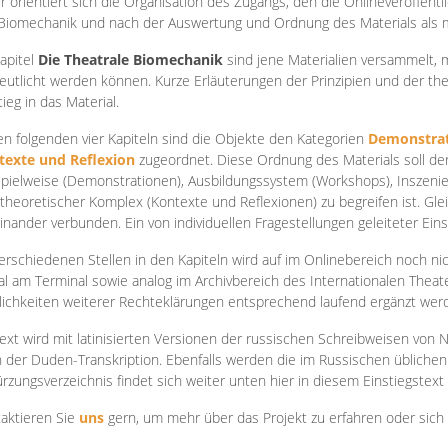
r orientiert sich die Organisation des Zugangs, den die Onlineveröffentl
Biomechanik und nach der Auswertung und Ordnung des Materials als
apite
l
Die Theatrale Biomechanik
sind jene Materialien versammelt,
eutlicht werden können. Kurze Erläuterungen der Prinzipien und der t
tieg in das Material.
en folgenden vier Kapiteln sind die Objekte den Kategorien
Demonstrat
texte und Reflexion
zugeordnet. Diese Ordnung des Materials soll d
Spielweise (Demonstrationen), Ausbildungssystem (Workshops), Inszen
theoretischer Komplex (Kontexte und Reflexionen) zu begreifen ist. Gle
inander verbunden. Ein von individuellen Fragestellungen geleiteter Einst
erschiedenen Stellen in den Kapiteln wird auf im Onlinebereich noch nic
tal am Terminal sowie analog im Archivbereich des Internationalen Theate
ichkeiten weiterer Rechteklärungen entsprechend laufend ergänzt wer
ext wird mit latinisierten Versionen der russischen Schreibweisen von N
 der Duden-Transkription. Ebenfalls werden die im Russischen üblichen
rzungsverzeichnis findet sich weiter unten hier in diesem Einstiegstext
aktieren Sie
uns
gern, um mehr über das Projekt zu erfahren oder sich