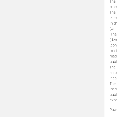
The 
biom
The
elem
In t
(wor
The 
(dem
(con
matt
mate
publ
The 
acro
Plea
The 
Inst
publ
expr
Pow