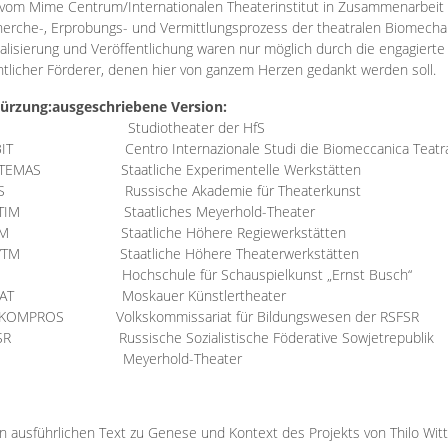
vom Mime Centrum/Internationalen Theaterinstitut in Zusammenarbeit 
erche-, Erprobungs- und Vermittlungsprozess der theatralen Biomechan
talisierung und Veröffentlichung waren nur möglich durch die engagiert
ntlicher Förderer, denen hier von ganzem Herzen gedankt werden soll.
ürzung:
ausgeschriebene Version:
Studiotheater der HfS
BIT
Centro Internazionale Studi die Biomeccanica Teatr
TEMAS
Staatliche Experimentelle Werkstätten
IS
Russische Akademie für Theaterkunst
TIM
Staatliches Meyerhold-Theater
RM
Staatliche Höhere Regiewerkstätten
YTM
Staatliche Höhere Theaterwerkstätten
Hochschule für Schauspielkunst „Ernst Busch“
AT
Moskauer Künstlertheater
RKOMPROS
Volkskommissariat für Bildungswesen der RSFSR
SR
Russische Sozialistische Föderative Sowjetrepublik
M Meyerhold-Theater
n ausführlichen Text zu Genese und Kontext des Projekts von Thilo Wit