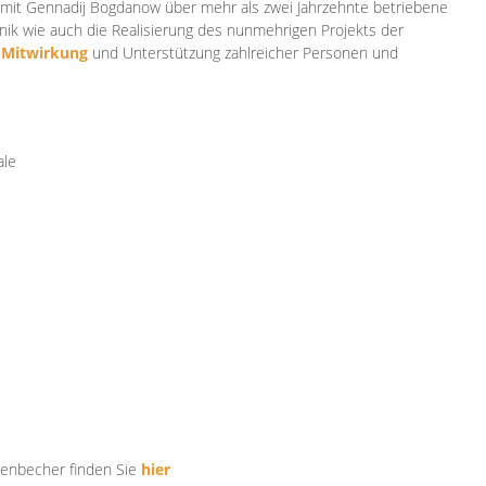
mit Gennadij Bogdanow über mehr als zwei Jahrzehnte betriebene
ik wie auch die Realisierung des nunmehrigen Projekts der
e
Mitwirkung
und Unterstützung zahlr
eicher Personen und
ale
tenbecher finden Sie
hier