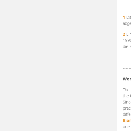
1
Da
abge
2
Ein
199
die 
-----
Wor
The 
the 
Sinc
prac
diff
Bio
one 