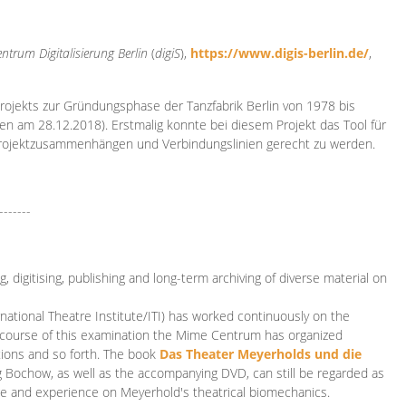
ntrum Digitalisierung
Berlin
(
digiS
),
https://www.digis-berlin.de/
,
rojekts zur Gründungsphase der Tanzfabrik Berlin von 1978 bis
en am 28.12.2018). Erstmalig konnte bei diesem Projekt das Tool für
Projektzusammenhängen und Verbindungslinien gerecht zu werden.
-------
 digitising, publishing and long-term archiving of diverse material on
ational Theatre Institute/ITI) has worked continuously on the
he course of this examination the Mime Centrum has organized
tions and so forth. The book
Das Theater Meyerholds und die
rg Bochow, as well as the accompanying DVD, can still be regarded as
e and experience on Meyerhold's theatrical biomechanics.