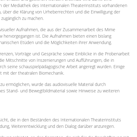
 in der Mediathek des Internationalen Theaterinstituts vorhandenen
, über die Klärung von Urheberrechten und die Einwilligung der
e zugänglich zu machen.
ovisueller Aufnahmen, die aus der Zusammenarbeit des Mime
 hervorgegangen ist. Die Aufnahmen bieten einen bislang
chanischen Etüden und die Möglichkeiten ihrer Anwendung.
enzen, Vorträge und Gespräche sowie Einblicke in die Probenarbeit
e Mitschnitte von Inszenierungen und Aufführungen, die in
h seine schauspielpädagogische Arbeit angeregt wurden. Einige
it mit der theatralen Biomechanik.
zu ermöglichen, wurde das audiovisuelle Material durch
sches Stand- und Bewegtbildmaterial sowie Hinweise zu weiteren
icht, die in den Beständen des Internationalen Theaterinstituts
ung, Weiterentwicklung und den Dialog darüber anzuregen.