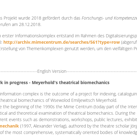
s Projekt wurde 2018 gefördert durch das
Forschungs- und Kompetenzze
rufen am 28.12.2018.
 erster Informationskomplex entstand im Rahmen des Digitalisierungsp
0:
http://archiv.mimecentrum.de/searches/561?type=row
(abgeruf
Erstellung von Themenkomplexen genutzt werden, um den vielfältigen 
-------------------------English Version----------------------------------------------
k in progress - Meyerhold's theatrical biomechanics
information complex is the outcome of a project for indexing, cataloguing,
theatrical biomechanics of Wsewolod Emiljewitsch Meyerhold.
e the beginning of the 1990s the Mime Centrum (today part of the Intern
tical and theoretical examination of theatrical biomechanics. During t
erent events such as demonstrations, workshops, public lectures, exhibi
mechanik
(1997, Alexander Verlag), authored by the theatre scholar Jö
of the most comprehensive, systematically oriented bodies of knowledg