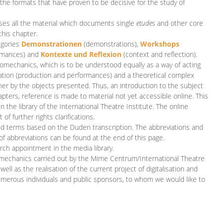
 the formats that have proven to be decisive for the study of
es all the material which documents single
etudes
and other core
this chapter.
egories
D
emonstrationen
(demonstrations),
Workshops
rmances)
and
Kontexte und Reflexion
(context and reflection).
iomechanics, which is to be understood equally as a way of acting
eation (production and performances) and a theoretical complex
her by the objects presented. Thus, an introduction to the subject
apters, reference is made to material not yet accessible online. This
n the library of the International Theatre Institute. The online
 further rights clarifications.
and terms based on the Duden transcription. The abbreviations and
of abbreviations can be found at the end of this page.
rch appointment in the media library.
omechanics carried out by the Mime Centrum/International Theatre
ll as the realisation of the current project of digitalisation and
merous individuals and public sponsors, to whom we would like to