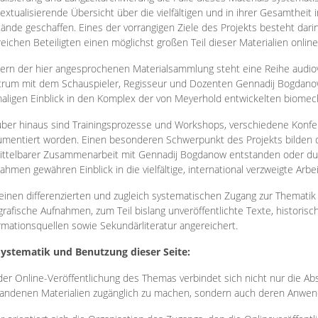
extualisierende Übersicht über die vielfältigen und in ihrer Gesamtheit
ände geschaffen. Eines der vorrangigen Ziele des Projekts besteht darin
reichen Beteiligten einen möglichst großen Teil dieser Materialien onlin
ern der hier angesprochenen Materialsammlung steht eine Reihe audi
rum mit dem Schauspieler, Regisseur und Dozenten Gennadij Bogdanow
aligen Einblick in den Komplex der von Meyerhold entwickelten biome
ber hinaus sind Trainingsprozesse und Workshops, verschiedene Konfer
mentiert worden. Einen besonderen Schwerpunkt des Projekts bilden di
ttelbarer Zusammenarbeit mit Gennadij Bogdanow entstanden oder durc
ahmen gewähren Einblick in die vielfältige, international verzweigte Arbe
inen differenzierten und zugleich systematischen Zugang zur Thematik 
grafische Aufnahmen, zum Teil bislang unveröffentlichte Texte, histori
rmationsquellen sowie Sekundärliteratur angereichert.
Systematik und Benutzung dieser Seite:
der Online-Veröffentlichung des Themas verbindet sich nicht nur die Abs
andenen Materialien zugänglich zu machen, sondern auch deren Anwend