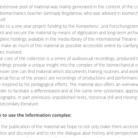
extensive pool of material was mainly generated in the context of the 
biomechanics teacher Gennadij Bogdanow, who was advised in biomechan
elf.
ks to a one year project funding by the Kompetenz- und Forschungszentru
rd and secure the material by means of digitisation and long-term archivi
lete holdings available in the media library of the International Theatre
o make as much of this material as possible accessible online by clarify
ies involved.
he core of the collection is a series of audiovisual recordings, produ
rdings provide a unique insight into the complex of the biomechanical 
over one can find material which documents training routines and works
ecial focus of the project are recordings of productions and performan
 inspired by his pedagogical efforts. The material also offers an overvie
rder to facilitate a differentiated and at the same time systematic appro
ographs, in part previously unpublished texts, historical still and movin
secondary literature.
 to use the information complex:
 the publication of the material we hope to not only make them access
tice and discourse and to stir the dialogue abut history and perspective