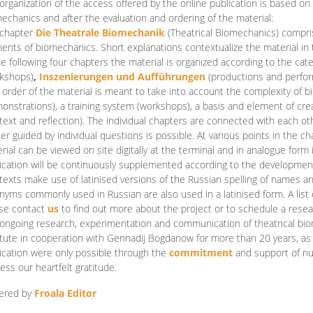
organization of the access offered by the online publication is based on
echanics and after the evaluation and ordering of the material:
 chapter
Die Theatrale Biomechanik
(Theatrical Biomechanics)
compris
ents of biomechanics. Short explanations contextualize the material in 
he following four chapters the material is organized according to the cat
kshops)
,
Inszenierungen und Aufführungen
(productions and perfo
order of the material is meant to take into account the complexity of b
onstrations), a training system (workshops), a basis and element of cr
text and reflection). The individual chapters are connected with each ot
er guided by individual questions is possible. At various points in the ch
rial can be viewed on site digitally at the terminal and in analogue form i
ication will be continuously supplemented according to the development of
texts make use of latinised versions of the Russian spelling of names 
nyms commonly used in Russian are also used in a latinised form. A list 
se contact
us
to find out more about the project or to schedule a resea
ongoing research, experimentation and communication of theatrical bi
itute in cooperation with Gennadij Bogdanow for more than 20 years, as we
ication were only possible through the
commitment
and support of nu
ess our heartfelt gratitude.
ered by
Froala Editor