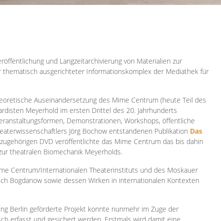
röffentlichung und Langzeitarchivierung von Materialien zur
er thematisch ausgerichteter Informationskomplex der Mediathek für
 theoretische Auseinandersetzung des Mime Centrum (heute Teil des
ardisten Meyerhold im ersten Drittel des 20. Jahrhunderts
 Veranstaltungsformen, Demonstrationen, Workshops, öffentliche
heaterwissenschaftlers Jörg Bochow entstandenen Publikation
Das
azugehörigen DVD veröffentlichte das Mime Centrum das bis dahin
 zur theatralen Biomechanik Meyerholds.
ime Centrum/Internationalen Theaterinstituts und des Moskauer
sch Bogdanow sowie dessen Wirken in internationalen Kontexten
ung Berlin geförderte Projekt konnte nunmehr im Zuge der
isch erfasst und gesichert werden. Erstmals wird damit eine