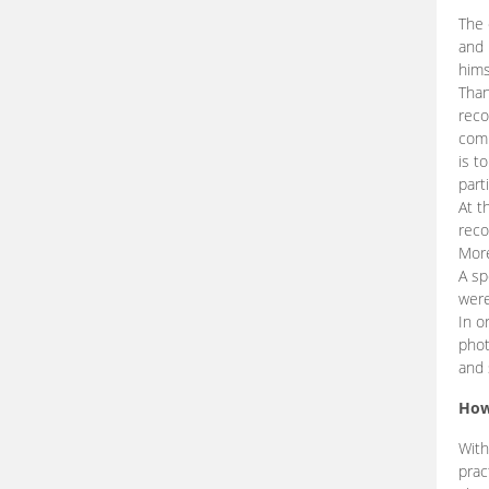
The 
and 
hims
Than
reco
comp
is t
part
At t
reco
More
A sp
were
In o
phot
and 
How
With
prac