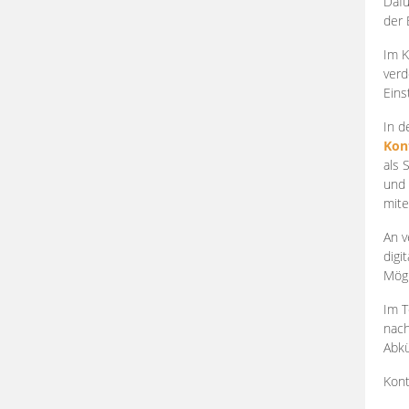
Dafü
der 
Im K
verd
Eins
In d
Kon
als 
und 
mite
An v
digi
Mögl
Im T
nach
Abkü
Kont