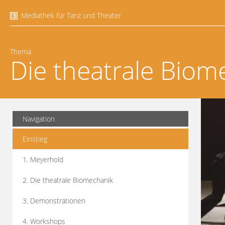
Mediathek für Tanz und Theater
Thema
Die theatrale Biom
Navigation
Einstieg
1. Meyerhold
2. Die theatrale Biomechanik
3. Demonstrationen
4. Workshops