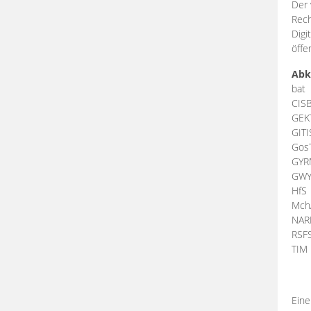
Der 
Rech
Digi
öffe
Abk
bat
CIS
GEK
GIT
Gos
GY
GW
HfS
Mch
NA
RSF
TI
Eine