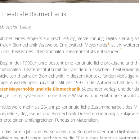
e theatrale Biomechanik
ish version below
ahmen eines Projekts zur Erschließung, Verzeichnung, Digitalisierung, Ve
1
tralen Biomechanik Wsewolod Emiljewitsch Meyerholds
ist ein weiter
2
 und Theater des Internationalen Theaterinstituts entstanden.
 Beginn der 1990er Jahre besteht eine kontinuierliche praktische und
rnationalen Theaterinstituts) mit der von dem russischen Theateravantg
ickelten theatralen Biomechanik. In diesem Kontext fanden vielfältige
räge, Ausstellungen u.a., statt. Mit d
er 1997 in der Autorenschaft des T
ater Meyerholds und die Biomechanik
(Alexander Verlag) und der d
ngreichste, systematisch orientierte Wissens- und Erfahrungskonvolut
mittlerweile mehr als 25-jährige kontinuierliche Zusammenarb
eit des M
uspielers, Regisseurs und Biomechanik-Dozenten Gennadij Nikolajewit
rierte einen umfangreichen Fundus an Materialien.
h das für ein Jahr vom Forschungs- und Kompetenzzentrum Digitalisier
talisierung und Langzeitarchivierung die Fülle dieses Materials systemat