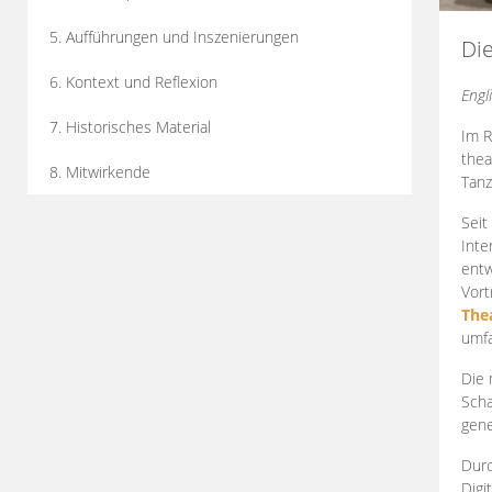
5. Aufführungen und Inszenierungen
Di
6. Kontext und Reflexion
Engl
7. Historisches Material
Im R
thea
8. Mitwirkende
Tanz
Seit
Inte
entw
Vort
The
umfa
Die 
Scha
gene
Durc
Digi