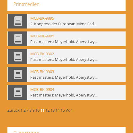
Printmedien
MCB-BK-9895
2. Kongress der European Mime Federation: „Rekonstruktion/Innovation“, Berlin Mai 1993 - interne Signatur: BM-prt-90-1
MCB-BK-9901
Past masters: Meyerhold, Aberystwyth, 27.-29.10.1995 - interne Signatur: BM-prt-94-1
MCB-BK-9902
Past masters: Meyerhold, Aberystwyth, 27.-29.10.1995 - interne Signatur: BM-prt-94-2
MCB-BK-9903
Past masters: Meyerhold, Aberystwyth, 27.-29.10.1995 - interne Signatur: BM-prt-94-3
MCB-BK-9904
Past masters: Meyerhold, Aberystwyth, 27.-29.10.1995 - interne Signatur: BM-prt-94-4
Zurück
1
2
7
8
9
10
11
12
13
14
15
Vor