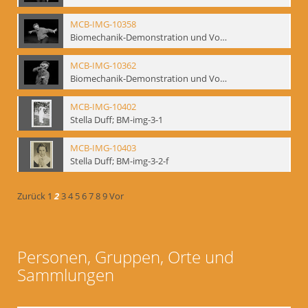
MCB-IMG-10358
Biomechanik-Demonstration und Vortrag, Berliner Ensemble, 04.10.1991
MCB-IMG-10362
Biomechanik-Demonstration und Vortrag, Berliner Ensemble, 04.10.1991
MCB-IMG-10402
Stella Duff; BM-img-3-1
MCB-IMG-10403
Stella Duff; BM-img-3-2-f
Zurück
1
2
3
4
5
6
7
8
9
Vor
Personen, Gruppen, Orte und
Sammlungen