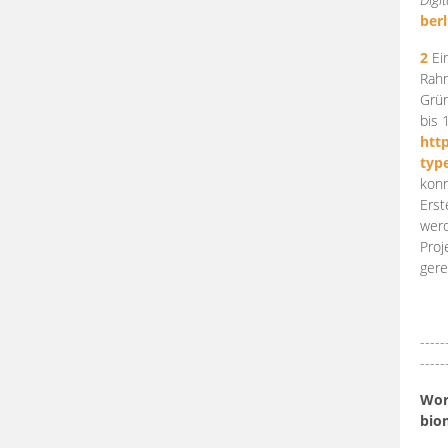
berl
2
Ein
Rahm
Grün
bis 
htt
typ
konn
Erst
werd
Proj
gere
-----
-----
Work
bio