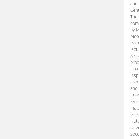
audi
Cent
The 
comp
by M
More
trai
lect
A sp
prod
in c
insp
also
and 
In o
same
matt
phot
hist
refe
seco