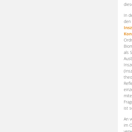
dies
In d
den 
Ins
Kon
Ordn
Biom
als 
Ausb
Insz
(Ins
theo
Refl
einz
mite
Frag
ist 
An v
im O
verw