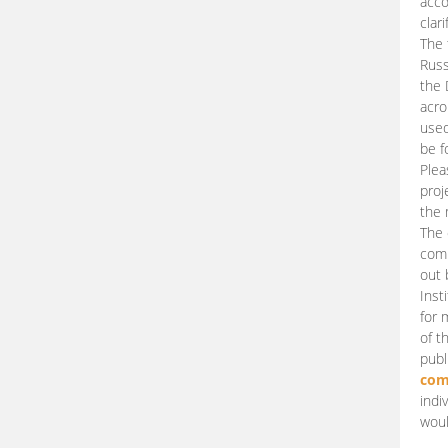
acco
clari
The 
Russ
the 
acro
used
be f
Plea
proj
the 
The 
comm
out 
Inst
for 
of t
publ
com
indi
woul