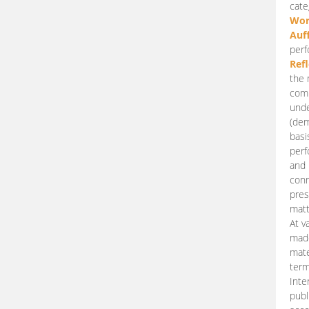
cate
Wor
Auf
perf
Ref
the 
comp
unde
(dem
basi
perf
and 
conn
pres
matt
At v
made
mate
term
Inte
publ