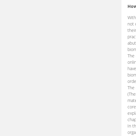
How
With
not 
thei
prac
abut
biom
The 
onli
have
biom
orde
The
(The
mate
core
expl
chap
In t
orga