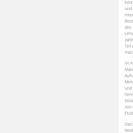
kont
und 
Inte
Best
des 
Urhe
zahl
Teil
mac
Im K
Mate
Aufn
Mime
und
herv
bisl
von 
Etüd
Darü
Work