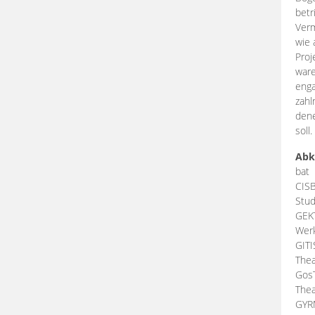
betr
Verm
wie 
Proj
ware
enga
zahl
dene
soll.
Abk
bat
CIS
Stud
GEK
Werk
GIT
Thea
Gos
Thea
GY