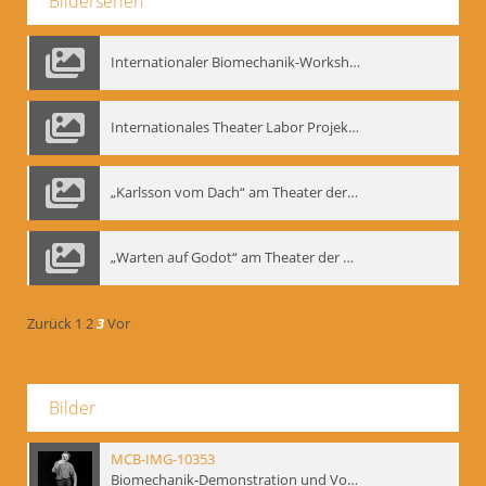
Bilderserien
Internationaler Biomechanik-Workshop, Moskau 1993
Internationales Theater Labor Projekt: Play Don Juan
„Karlsson vom Dach“ am Theater der Satire, Moskau 1985
„Warten auf Godot“ am Theater der Saire, Moskau 1980er
Zurück
1
2
3
Vor
Bilder
MCB-IMG-10353
Biomechanik-Demonstration und Vortrag, Berliner Ensemble, 04.10.1991