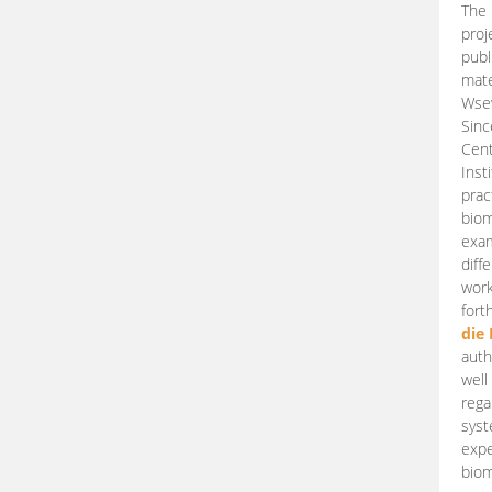
The 
proj
publ
mate
Wsew
Sinc
Cent
Inst
prac
biom
exam
diff
work
fort
die
auth
well
rega
syst
expe
biom