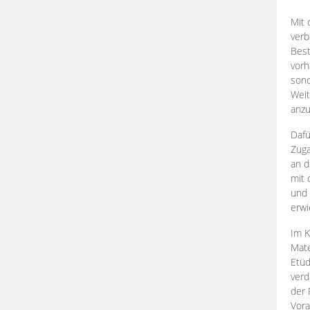
Mit 
verb
Best
vorh
son
Weit
anzu
Dafü
Zuga
an d
mit 
und 
erwi
Im K
Mate
Etü
verd
der 
Vora