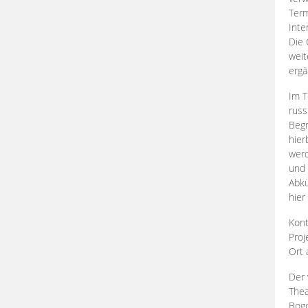
Term
Inte
Die 
weit
ergä
Im T
russ
Begr
hier
werd
und 
Abkü
hier
Kont
Proj
Ort
Der 
Thea
Bogd