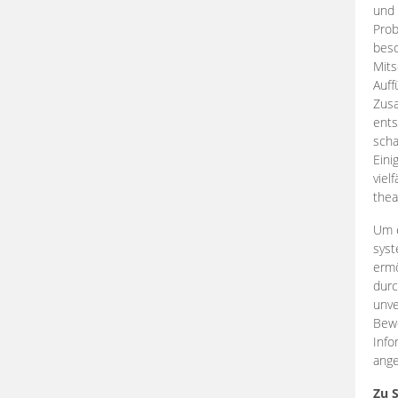
und 
Prob
beso
Mits
Auff
Zus
ents
scha
Eini
viel
thea
Um e
syst
ermö
durc
unve
Bewe
Info
ange
Zu 