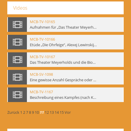
Videos
MCB-TV-10165
Aufnahmen für „Das Theater Meyerholds und die Biomechanik“ (14). Interview von Jörg Bochow mit Gennadij Bogdanow - Interne Signatur: BM-vid-192
MCB-TV-10166
Etüde „Die Ohrfeige“, Alexej Lewinskij und Gennadij Bogdanow - Interne Signatur: BM-vid-197
MCB-TV-10167
Das Theater Meyerholds und die Biomechanik. Ein Film des Mime Centrums in Zusammenarbeit mit Gennadij Bogdanow. - Interne Signatur: BM-vid-104
MCB-SV-1098
Eine gewisse Anzahl Gespräche oder das völlig umgearbeitete Stundenbuch, Berlin 1995.
MCB-TV-1167
Beschreibung eines Kampfes (nach Kafka)
Zurück
1
2
7
8
9
10
11
12
13
14
15
Vor