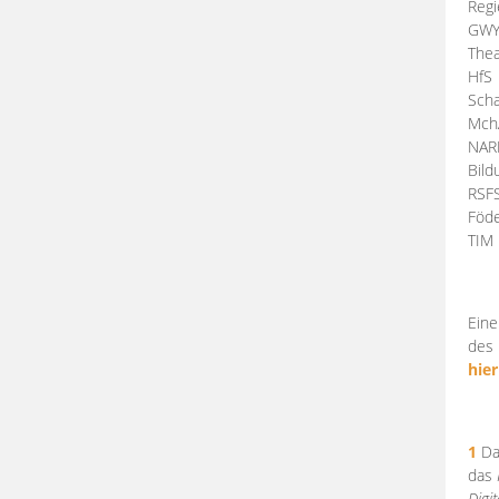
Regi
GW
Thea
HfS
Scha
Mch
NA
Bil
RSF
Föde
TI
Eine
des 
hier
1
Da
das
Digi