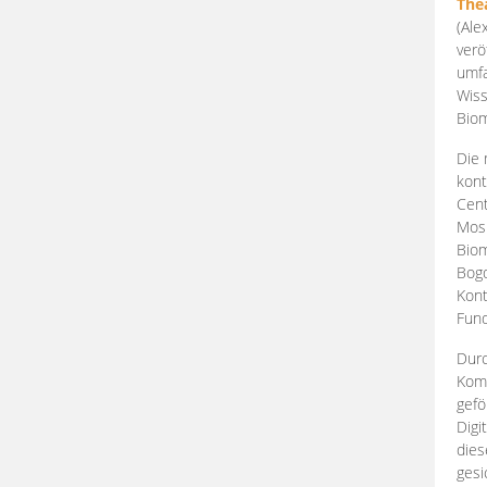
The
(Ale
verö
umfa
Wiss
Biom
Die 
kont
Cent
Mosk
Biom
Bogd
Kont
Fund
Durc
Komp
gefö
Digi
dies
gesi