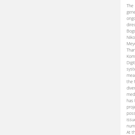
The 
gene
ongo
dire
Bogd
Niko
Meye
Than
Kom
Digi
syst
mean
the 
dive
medi
has 
proj
poss
issu
nume
At t