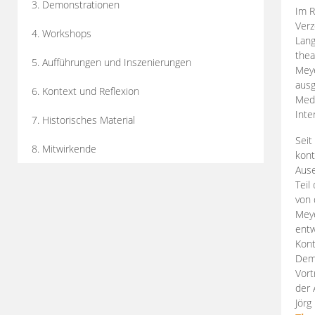
3. Demonstrationen
Im R
Verz
4. Workshops
Lang
thea
5. Aufführungen und Inszenierungen
Mey
ausg
6. Kontext und Reflexion
Medi
Inte
7. Historisches Material
Seit
8. Mitwirkende
kont
Aus
Teil
von 
Meye
entw
Kont
Demo
Vort
der 
Jörg