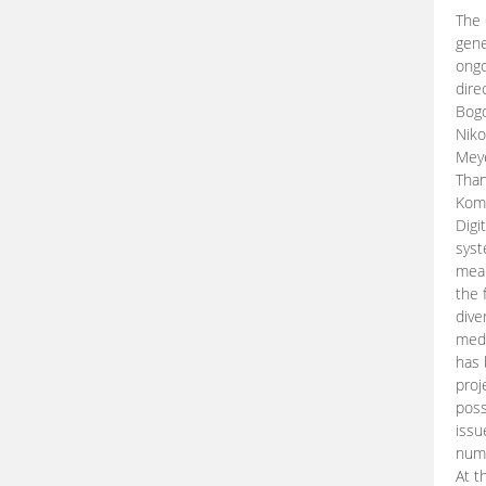
The 
gene
ongo
dire
Bogd
Niko
Meye
Than
Kom
Digi
syst
mean
the 
dive
medi
has 
proj
poss
issu
nume
At t