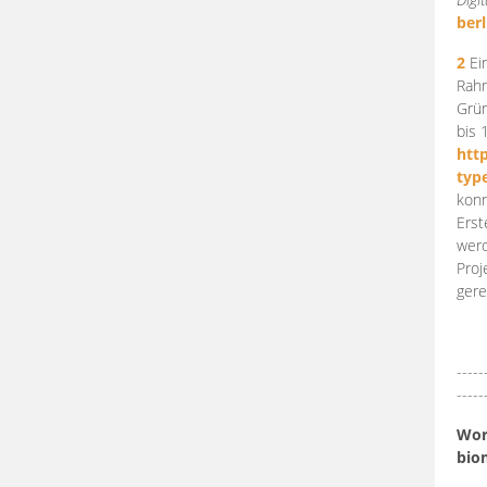
berl
2
Ein
Rahm
Grün
bis 
htt
typ
konn
Erst
werd
Proj
gere
-----
-----
Work
bio