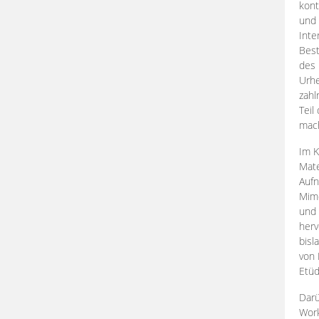
kont
und 
Inte
Best
des 
Urhe
zahl
Teil
mac
Im K
Mate
Aufn
Mime
und
herv
bisl
von 
Etüd
Darü
Work