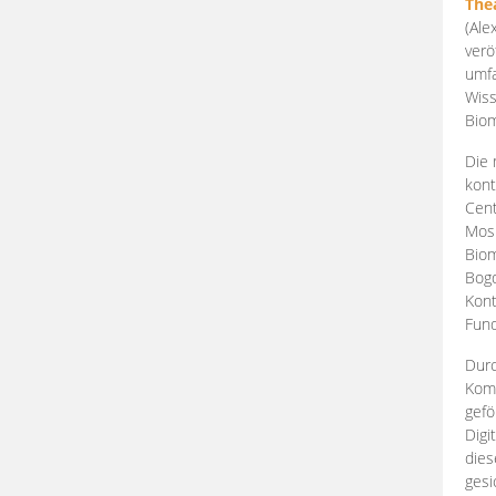
The
(Ale
verö
umfa
Wiss
Biom
Die 
kont
Cent
Mosk
Biom
Bogd
Kont
Fund
Durc
Komp
gefö
Digi
dies
gesi