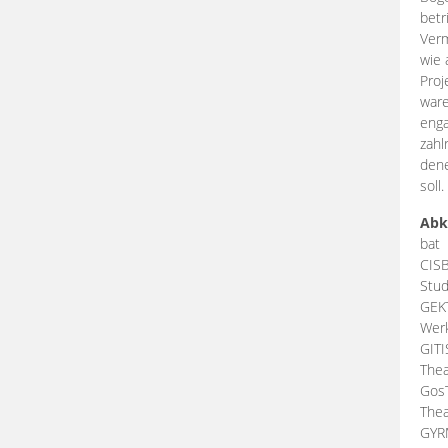
betr
Verm
wie 
Proj
ware
enga
zahl
dene
soll.
Abk
bat
CIS
Stud
GEK
Werk
GIT
Thea
Gos
Thea
GY