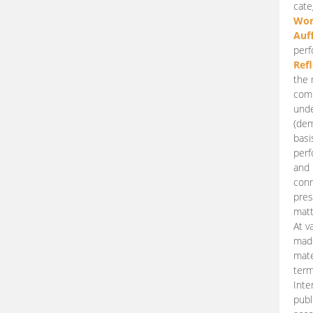
cate
Wor
Auf
perf
Ref
the 
comp
unde
(dem
basi
perf
and 
conn
pres
matt
At v
made
mate
term
Inte
publ