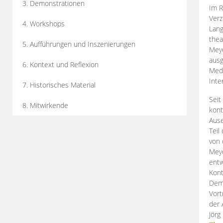
3. Demonstrationen
Im R
Verz
4. Workshops
Lang
thea
5. Aufführungen und Inszenierungen
Mey
ausg
6. Kontext und Reflexion
Medi
Inte
7. Historisches Material
Seit
8. Mitwirkende
kont
Aus
Teil
von 
Meye
entw
Kont
Demo
Vort
der 
Jörg