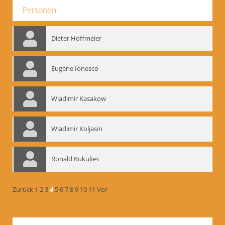
Personen
Dieter Hoffmeier
Eugène Ionesco
Wladimir Kasakow
Wladimir Koljasin
Ronald Kukulies
Zurück
1
2
3
4
5
6
7
8
9
10
11
Vor