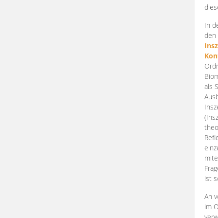
dies
In d
den 
Ins
Kon
Ordn
Biom
als 
Ausb
Insz
(Ins
theo
Refl
einz
mite
Frag
ist 
An v
im O
verw