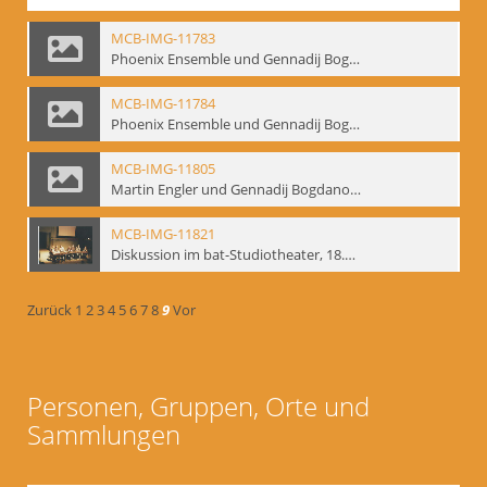
MCB-IMG-11783
Phoenix Ensemble und Gennadij Bogdanow; BM-img-105-9
MCB-IMG-11784
Phoenix Ensemble und Gennadij Bogdanow; BM-img-105-10
MCB-IMG-11805
Martin Engler und Gennadij Bogdanow; BM-img-113
MCB-IMG-11821
Diskussion im bat-Studiotheater, 18.09.1995; BM-img-127-3
Zurück
1
2
3
4
5
6
7
8
9
Vor
Personen, Gruppen, Orte und
Sammlungen