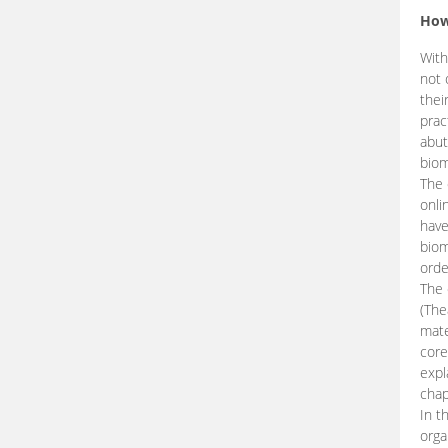
How
With
not 
thei
prac
abut
biom
The 
onli
have
biom
orde
The
(The
mate
core
expl
chap
In t
orga