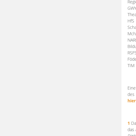
Regi
GW
Thea
HfS
Scha
Mch
NA
Bil
RSF
Föde
TI
Eine
des 
hier
1
Da
das
Digi