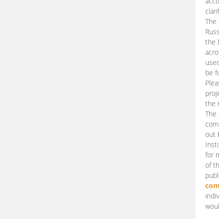
acco
clari
The 
Russ
the 
acro
used
be f
Plea
proj
the 
The 
comm
out 
Inst
for 
of t
publ
com
indi
woul