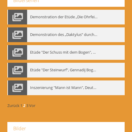
Bilderserien
Demonstration der Etüde „Die Ohrfeige“
Demonstration des „Daktylus“ durch Gennadij Nikolajewitsch Bogdanow, Berlin 1991
Etüde "Der Schuss mit dem Bogen", Gennadij Bogdanow
Etüde "Der Steinwurf", Gennadij Bogdanow
Inszenierung "Mann ist Mann", Deutsches Theater Berlin, 1997
Zurück
1
2
3
Vor
Bilder