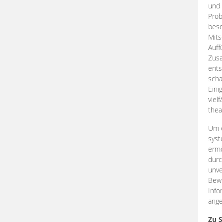
und 
Prob
beso
Mits
Auff
Zus
ents
scha
Eini
viel
thea
Um e
syst
ermö
durc
unve
Bewe
Info
ange
Zu 