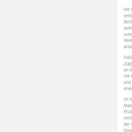
Mit 
verb
Best
vorh
son
Weit
anzu
Dafü
Zuga
an d
mit 
und 
erwi
Im K
Mate
Etü
verd
der 
Vora