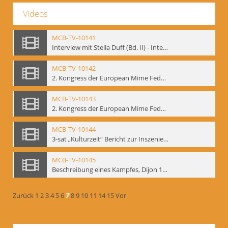
Videos
MCB-TV-10141
Interview mit Stella Duff (Bd. II) - Interne Signatur: BM-vid-58
MCB-TV-10142
2. Kongress der European Mime Federation: „Rekonstruktion/Innovation“, Berlin Mai 1993 - Interne Signatur: BM-vid-59
MCB-TV-10143
2. Kongress der European Mime Federation: „Rekonstruktion/Innovation“, Berlin Mai 1993. Dokumentation der Konferenzaktivitäten - Interne Signatur: BM-vid-70
MCB-TV-10144
3-sat „Kulturzeit“ Bericht zur Inszenierung „Mann ist Mann“ von Thomas Ostermeier und Gennadij Bogdanow - Interne Signatur: BM-vid-80
MCB-TV-10145
Beschreibung eines Kampfes, Dijon 1998. nach Kafka - Interne Signatur: BM-vid-81
Zurück
1
2
3
4
5
6
7
8
9
10
11
14
15
Vor