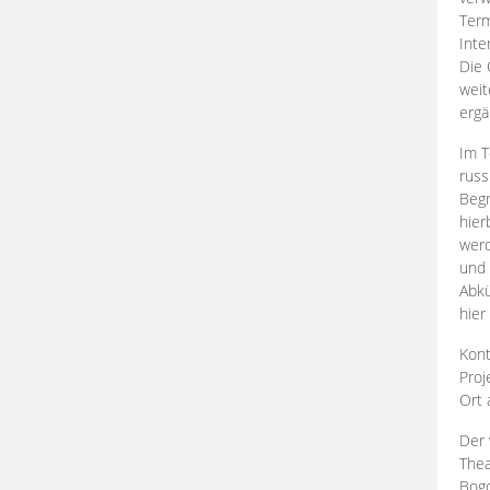
Term
Inte
Die 
weit
ergä
Im T
russ
Begr
hier
werd
und 
Abkü
hier
Kont
Proj
Ort
Der 
Thea
Bogd