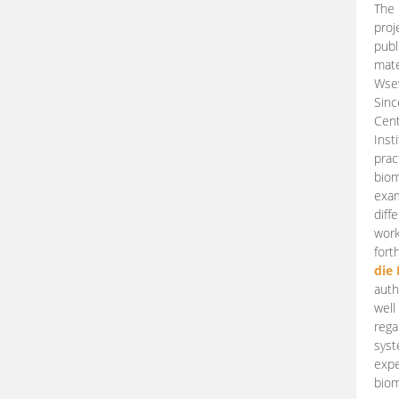
The 
proj
publ
mate
Wsew
Sinc
Cent
Inst
prac
biom
exam
diff
work
fort
die
auth
well
rega
syst
expe
biom