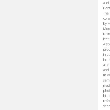
audi
Cent
The 
comp
by M
More
trai
lect
A sp
prod
in c
insp
also
and 
In o
same
matt
phot
hist
refe
seco