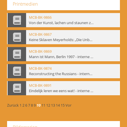
Printmedien
MCB-BK-9866
Von der Kunst, lachen und staunen zu machen. Das Meyerhold-Projekt im bat Studiotheater - interne Signatur: BM-prt-63
MCB-BK-9867
Keine Sklaven Meyerholds: „Die Unbekannte“ und „Eine gewisse Anzahl Gespräche im bat“ - interne Signatur: BM-prt-64
MCB-BK-9869
Mann ist Mann, Berlin 1997 - interne Signatur: BM-prt-66
MCB-BK-9874
Reconstructing the Russians - interne Signatur: BM-prt-70b
MCB-BK-9891
Eindelijk leren we eens wat! - interne Signatur: BM-prt-86
Zurück
1
2
6
7
8
9
10
11
12
13
14
15
Vor