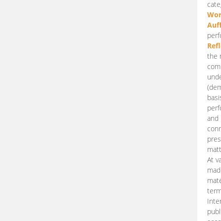
cate
Wor
Auf
perf
Ref
the 
comp
unde
(dem
basi
perf
and 
conn
pres
matt
At v
made
mate
term
Inte
publ