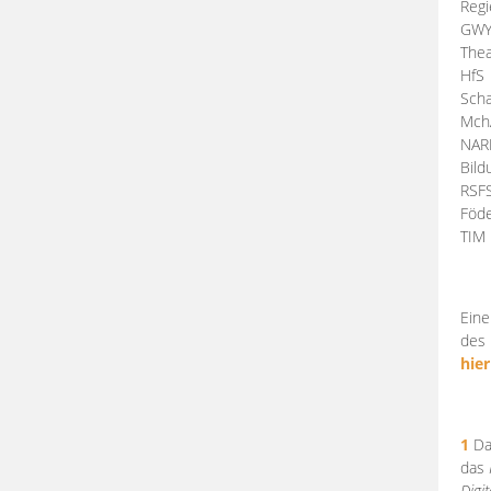
Regi
GW
Thea
HfS
Scha
Mch
NA
Bil
RSF
Föde
TI
Eine
des 
hier
1
Da
das
Digi