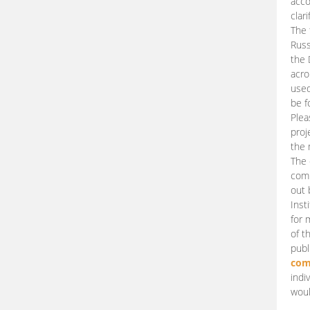
acco
clari
The 
Russ
the 
acro
used
be f
Plea
proj
the 
The 
comm
out 
Inst
for 
of t
publ
com
indi
woul