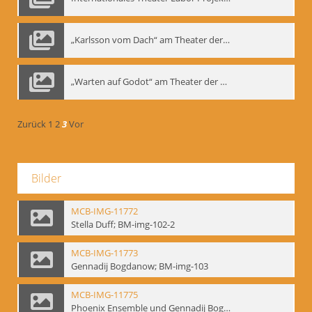
„Karlsson vom Dach“ am Theater der Satire, Moskau 1985
„Warten auf Godot“ am Theater der Saire, Moskau 1980er
Zurück
1
2
3
Vor
Bilder
MCB-IMG-11772
Stella Duff; BM-img-102-2
MCB-IMG-11773
Gennadij Bogdanow; BM-img-103
MCB-IMG-11775
Phoenix Ensemble und Gennadij Bogdanow; BM-img-105-1