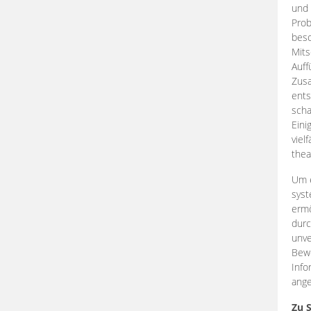
und 
Prob
beso
Mits
Auff
Zus
ents
scha
Eini
viel
thea
Um e
syst
ermö
durc
unve
Bewe
Info
ange
Zu 