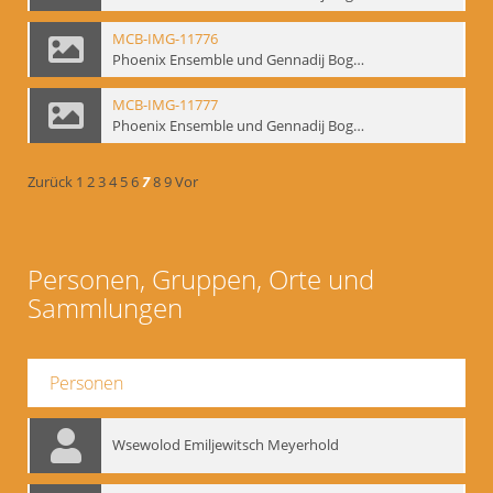
MCB-IMG-11776
Phoenix Ensemble und Gennadij Bogdanow; BM-img-105-2
MCB-IMG-11777
Phoenix Ensemble und Gennadij Bogdanow; BM-img-105-3
Zurück
1
2
3
4
5
6
7
8
9
Vor
Personen, Gruppen, Orte und
Sammlungen
Personen
Wsewolod Emiljewitsch Meyerhold