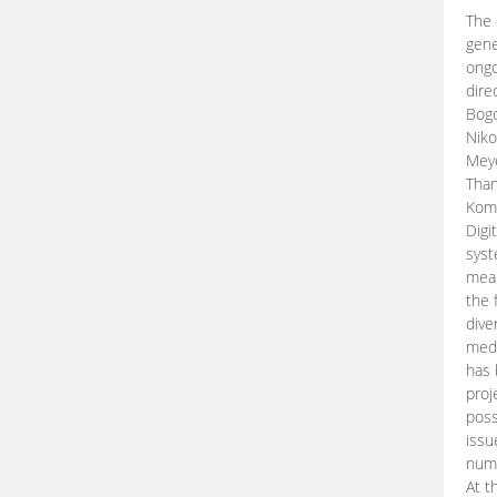
The 
gene
ongo
dire
Bogd
Niko
Meye
Than
Kom
Digi
syst
mean
the 
dive
medi
has 
proj
poss
issu
nume
At t