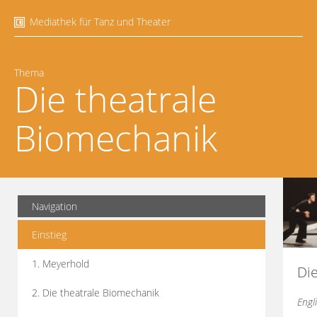
Mediathek für Tanz und Theater
Thema
Die theatrale
Biomechanik
Navigation
Einstieg
1. Meyerhold
Di
2. Die theatrale Biomechanik
Engl