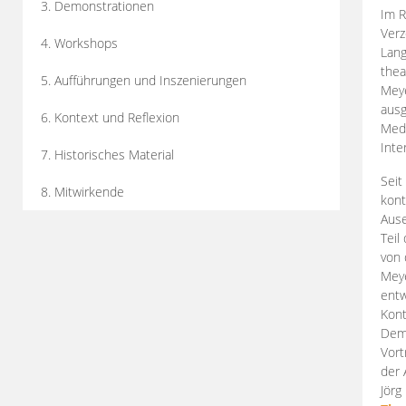
3. Demonstrationen
Im R
Verz
4. Workshops
Lang
thea
5. Aufführungen und Inszenierungen
Mey
ausg
6. Kontext und Reflexion
Medi
Inte
7. Historisches Material
Seit
8. Mitwirkende
kont
Aus
Teil
von 
Meye
entw
Kont
Demo
Vort
der 
Jörg