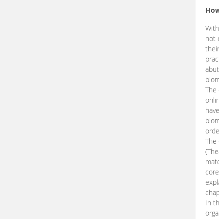
How
With
not 
thei
prac
abut
biom
The 
onli
have
biom
orde
The
(The
mate
core
expl
chap
In t
orga