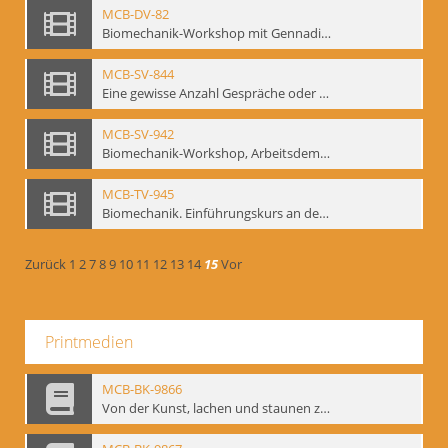
MCB-DV-82
Biomechanik-Workshop mit Gennadij Bogdanow, Berlin, 1997
MCB-SV-844
Eine gewisse Anzahl Gespräche oder das völlig unbearbeitete Stundenbuch, Berlin 1995.
MCB-SV-942
Biomechanik-Workshop, Arbeitsdemonstration in der Staatsoper unter den Linden 2002
MCB-TV-945
Biomechanik. Einführungskurs an der HfS "Ernst Busch" 1995 (Vorarbeiten zu den Inszenierungen von T. Ostermeier u. Chr. v. Treskow). Teil 2
Zurück
1
2
7
8
9
10
11
12
13
14
15
Vor
Printmedien
MCB-BK-9866
Von der Kunst, lachen und staunen zu machen. Das Meyerhold-Projekt im bat Studiotheater - interne Signatur: BM-prt-63