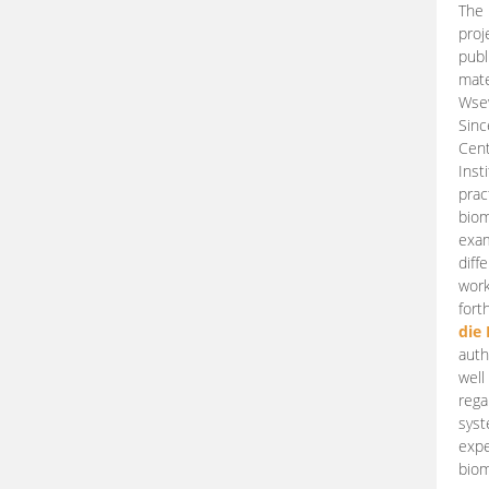
The 
proj
publ
mate
Wsew
Sinc
Cent
Inst
prac
biom
exam
diff
work
fort
die
auth
well
rega
syst
expe
biom