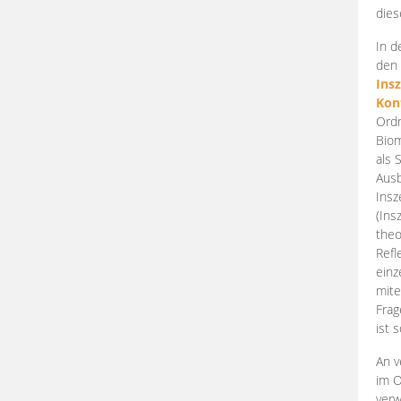
dies
In d
den 
Ins
Kon
Ordn
Biom
als 
Ausb
Insz
(Ins
theo
Refl
einz
mite
Frag
ist 
An v
im O
verw