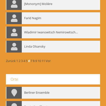
[Mononym] Molière
Farid Nagim
Wladimir Iwanowitsch Nemirowitsch-Dantschenko
Linda Olsansky
Zurück
1
2
3
4
5
6
7
8
9
10
11
Vor
Orte
Berliner Ensemble