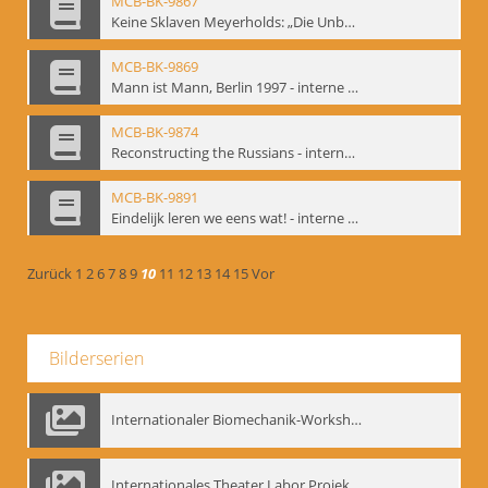
MCB-BK-9867
Keine Sklaven Meyerholds: „Die Unbekannte“ und „Eine gewisse Anzahl Gespräche im bat“ - interne Signatur: BM-prt-64
MCB-BK-9869
Mann ist Mann, Berlin 1997 - interne Signatur: BM-prt-66
MCB-BK-9874
Reconstructing the Russians - interne Signatur: BM-prt-70b
MCB-BK-9891
Eindelijk leren we eens wat! - interne Signatur: BM-prt-86
Zurück
1
2
6
7
8
9
10
11
12
13
14
15
Vor
Bilderserien
Internationaler Biomechanik-Workshop, Moskau 1993
Internationales Theater Labor Projekt: Play Don Juan