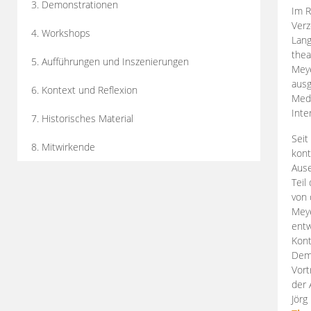
3. Demonstrationen
Im R
Verz
4. Workshops
Lang
thea
5. Aufführungen und Inszenierungen
Mey
ausg
6. Kontext und Reflexion
Medi
Inte
7. Historisches Material
Seit
8. Mitwirkende
kont
Aus
Teil
von 
Meye
entw
Kont
Demo
Vort
der 
Jörg