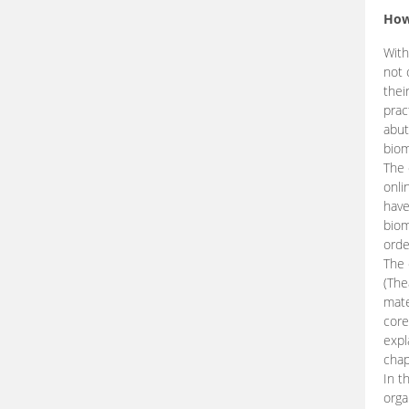
How
With
not 
thei
prac
abut
biom
The 
onli
have
biom
orde
The
(The
mate
core
expl
chap
In t
orga