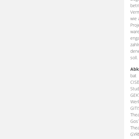
betr
Verm
wie 
Proj
ware
enga
zahl
dene
soll.
Abk
bat
CIS
Stud
GEK
Werk
GIT
Thea
Gos
Thea
GY