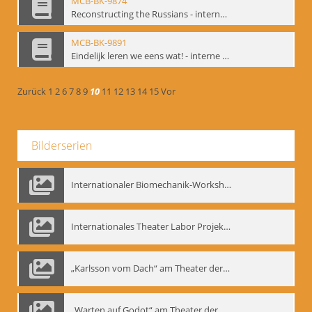
MCB-BK-9874
Reconstructing the Russians - interne Signatur: BM-prt-70b
MCB-BK-9891
Eindelijk leren we eens wat! - interne Signatur: BM-prt-86
Zurück
1
2
6
7
8
9
10
11
12
13
14
15
Vor
Bilderserien
Internationaler Biomechanik-Workshop, Moskau 1993
Internationales Theater Labor Projekt: Play Don Juan
„Karlsson vom Dach“ am Theater der Satire, Moskau 1985
„Warten auf Godot“ am Theater der Saire, Moskau 1980er