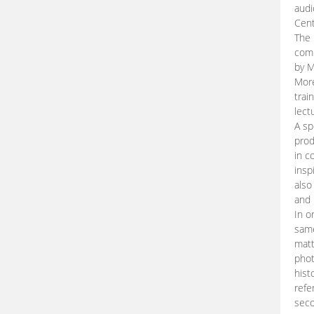
audi
Cent
The 
comp
by M
More
trai
lect
A sp
prod
in c
insp
also
and 
In o
same
matt
phot
hist
refe
seco