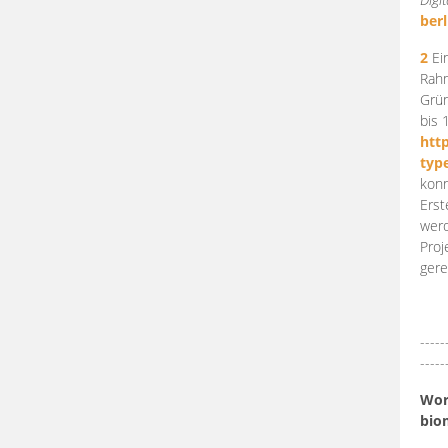
berl
2
Ein
Rahm
Grün
bis 
htt
typ
konn
Erst
werd
Proj
gere
-----
-----
Work
bio