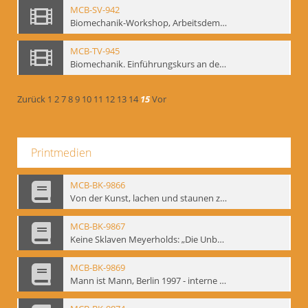
MCB-SV-942
Biomechanik-Workshop, Arbeitsdemonstration in der Staatsoper unter den Linden 2002
MCB-TV-945
Biomechanik. Einführungskurs an der HfS "Ernst Busch" 1995 (Vorarbeiten zu den Inszenierungen von T. Ostermeier u. Chr. v. Treskow). Teil 2
Zurück
1
2
7
8
9
10
11
12
13
14
15
Vor
Printmedien
MCB-BK-9866
Von der Kunst, lachen und staunen zu machen. Das Meyerhold-Projekt im bat Studiotheater - interne Signatur: BM-prt-63
MCB-BK-9867
Keine Sklaven Meyerholds: „Die Unbekannte“ und „Eine gewisse Anzahl Gespräche im bat“ - interne Signatur: BM-prt-64
MCB-BK-9869
Mann ist Mann, Berlin 1997 - interne Signatur: BM-prt-66