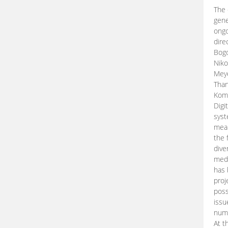
The 
gene
ongo
dire
Bogd
Niko
Meye
Than
Kom
Digi
syst
mean
the 
dive
medi
has 
proj
poss
issu
nume
At t