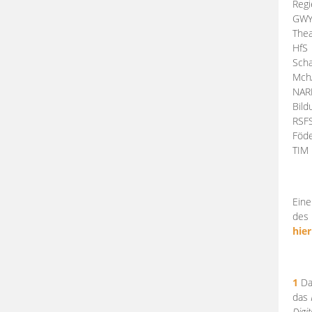
Regi
GW
Thea
HfS
Scha
Mch
NA
Bil
RSF
Föde
TI
Eine
des 
hier
1
Da
das
Digi