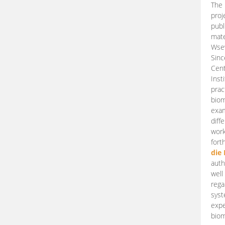
The 
proj
publ
mate
Wsew
Sinc
Cent
Inst
prac
biom
exam
diff
work
fort
die
auth
well
rega
syst
expe
biom