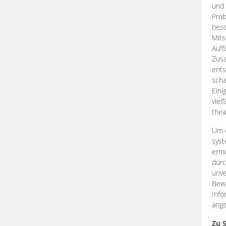
und 
Prob
beso
Mits
Auff
Zus
ents
scha
Eini
viel
thea
Um e
syst
ermö
durc
unve
Bewe
Info
ange
Zu 