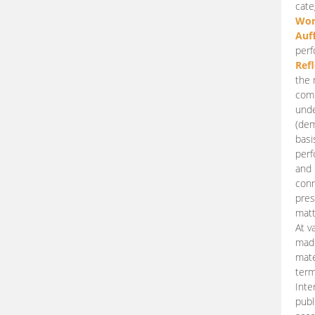
cate
Wor
Auf
perf
Ref
the 
comp
unde
(dem
basi
perf
and 
conn
pres
matt
At v
made
mate
term
Inte
publ