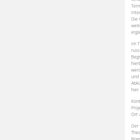
Term
Inte
Die 
weit
ergä
Im T
russ
Begr
hier
werd
und 
Abkü
hier
Kont
Proj
Ort
Der 
Thea
Bogd