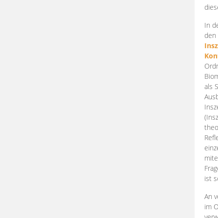
dies
In d
den 
Ins
Kon
Ordn
Biom
als 
Ausb
Insz
(Ins
theo
Refl
einz
mite
Frag
ist 
An v
im O
verw