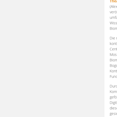
The
(Ale
verö
umfa
Wiss
Biom
Die 
kont
Cent
Mosk
Biom
Bogd
Kont
Fund
Durc
Komp
gefö
Digi
dies
gesi