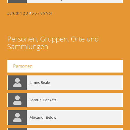
Zurück
1
2
3
4
5
6
7
8
9
Vor
Personen, Gruppen, Orte und
Sammlungen
Personen
James Beale
Samuel Beckett
Alexandr Below