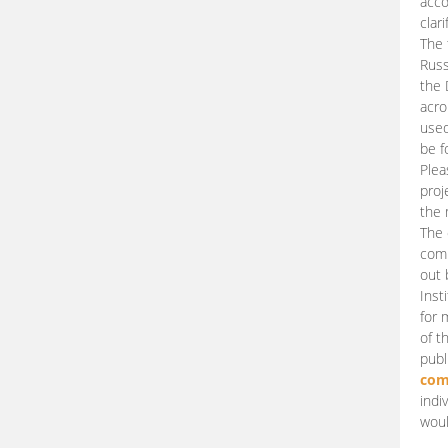
acco
clari
The 
Russ
the 
acro
used
be f
Plea
proj
the 
The 
comm
out 
Inst
for 
of t
publ
com
indi
woul