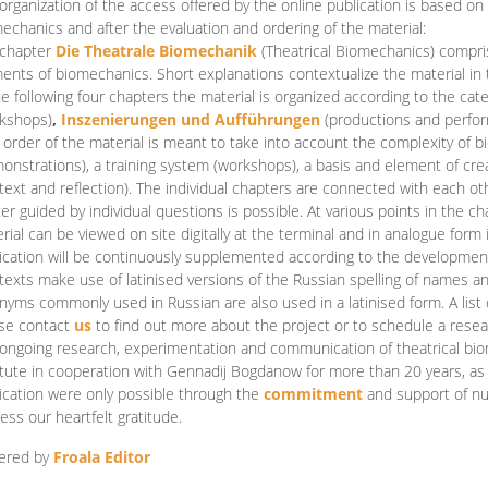
organization of the access offered by the online publication is based on
echanics and after the evaluation and ordering of the material:
 chapter
Die Theatrale Biomechanik
(Theatrical Biomechanics)
compris
ents of biomechanics. Short explanations contextualize the material in 
he following four chapters the material is organized according to the cat
kshops)
,
Inszenierungen und Aufführungen
(productions and perfo
order of the material is meant to take into account the complexity of b
onstrations), a training system (workshops), a basis and element of cr
text and reflection). The individual chapters are connected with each ot
er guided by individual questions is possible. At various points in the ch
rial can be viewed on site digitally at the terminal and in analogue form i
ication will be continuously supplemented according to the development of
texts make use of latinised versions of the Russian spelling of names 
nyms commonly used in Russian are also used in a latinised form. A list 
se contact
us
to find out more about the project or to schedule a resea
ongoing research, experimentation and communication of theatrical bi
itute in cooperation with Gennadij Bogdanow for more than 20 years, as we
ication were only possible through the
commitment
and support of nu
ess our heartfelt gratitude.
ered by
Froala Editor