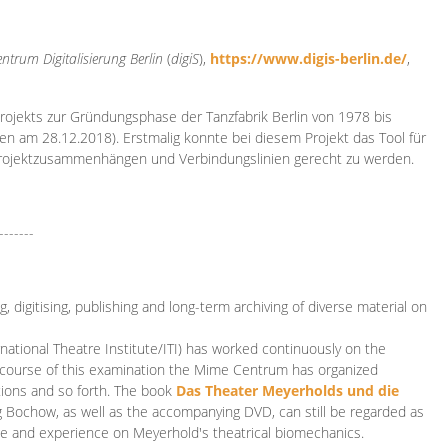
ntrum Digitalisierung
Berlin
(
digiS
),
https://www.digis-berlin.de/
,
rojekts zur Gründungsphase der Tanzfabrik Berlin von 1978 bis
en am 28.12.2018). Erstmalig konnte bei diesem Projekt das Tool für
Projektzusammenhängen und Verbindungslinien gerecht zu werden.
-------
 digitising, publishing and long-term archiving of diverse material on
ational Theatre Institute/ITI) has worked continuously on the
he course of this examination the Mime Centrum has organized
tions and so forth. The book
Das Theater Meyerholds und die
rg Bochow, as well as the accompanying DVD, can still be regarded as
e and experience on Meyerhold's theatrical biomechanics.