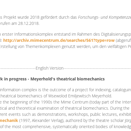
s Projekt wurde 2018 gefördert durch das
Forschungs- und Kompetenzze
rufen am 28.12.2018.
 erster Informationskomplex entstand im Rahmen des Digitalisierungsp
0:
http://archiv.mimecentrum.de/searches/561?type=row
(abgeruf
Erstellung von Themenkomplexen genutzt werden, um den vielfältigen 
-------------------------English Version----------------------------------------------
k in progress - Meyerhold's theatrical biomechanics
information complex is the outcome of a project for indexing, cataloguing,
theatrical biomechanics of Wsewolod Emiljewitsch Meyerhold.
e the beginning of the 1990s the Mime Centrum (today part of the Intern
tical and theoretical examination of theatrical biomechanics. During t
erent events such as demonstrations, workshops, public lectures, exhibi
mechanik
(1997, Alexander Verlag), authored by the theatre scholar Jö
of the most comprehensive, systematically oriented bodies of knowledg