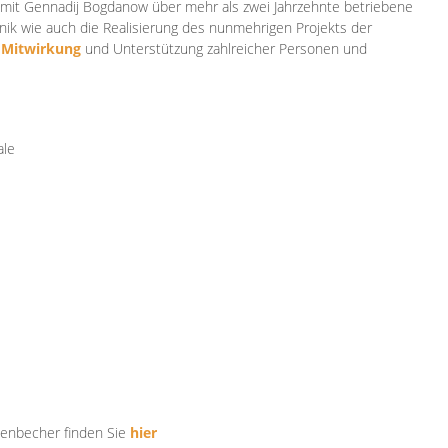
mit Gennadij Bogdanow über mehr als zwei Jahrzehnte betriebene
ik wie auch die Realisierung des nunmehrigen Projekts der
e
Mitwirkung
und Unterstützung zahlr
eicher Personen und
ale
tenbecher finden Sie
hier