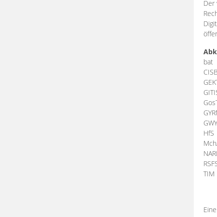
Der 
Rech
Digi
öffe
Abk
bat
CIS
GEK
GIT
Gos
GY
GW
HfS
Mch
NA
RSF
TI
Eine