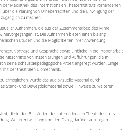
 in der Mediathek des Internationalen Theaterinstituts vorhandenen
, über die Klärung von Urheberrechten und die Einwilligung der
e zugänglich zu machen.
ovisueller Aufnahmen, die aus der Zusammenarbeit des Mime
 hervorgegangen ist. Die Aufnahmen bieten einen bislang
chanischen Etüden und die Möglichkeiten ihrer Anwendung.
enzen, Vorträge und Gespräche sowie Einblicke in die Probenarbeit
e Mitschnitte von Inszenierungen und Aufführungen, die in
h seine schauspielpädagogische Arbeit angeregt wurden. Einige
it mit der theatralen Biomechanik.
zu ermöglichen, wurde das audiovisuelle Material durch
sches Stand- und Bewegtbildmaterial sowie Hinweise zu weiteren
icht, die in den Beständen des Internationalen Theaterinstituts
ung, Weiterentwicklung und den Dialog darüber anzuregen.