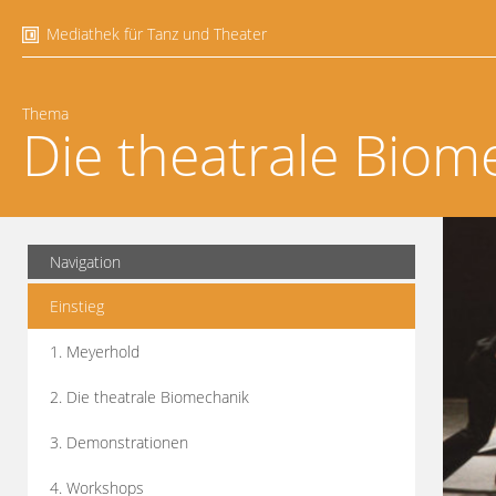
Mediathek für Tanz und Theater
Thema
Die theatrale Biom
Navigation
Einstieg
1. Meyerhold
2. Die theatrale Biomechanik
3. Demonstrationen
4. Workshops