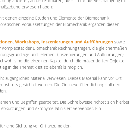
ichung anbietet, an den Formaten, die sich für die Beschäftigung mit
 maßgebend erwiesen haben:
 mit denen einzelne Etüden und Elemente der Biomechanik
heoretischen Voraussetzungen der Biomechanik ergänzen diesen
ionen
,
Workshops
,
Inszenierungen und Aufführungen
sowie
er Komplexität der Biomechanik Rechnung tragen, die gleichermaßen
ierungsgrundlage und -element (Inszenierungen und Aufführungen)
ichwohl sind die einzelnen Kapitel durch die präsentierten Objekte
ieg in die Thematik ist so ebenfalls möglich.
ht zugängliches Material verwiesen. Dieses Material kann vor Ort
rinstituts gesichtet werden. Die Onlineveröffentlichung soll den
den.
amen und Begriffen gearbeitet. Die Schreibweise richtet sich hierbei
 Abkürzungen und Akronyme latinisiert verwendet. Ein
 für eine Sichtung vor Ort anzumelden.