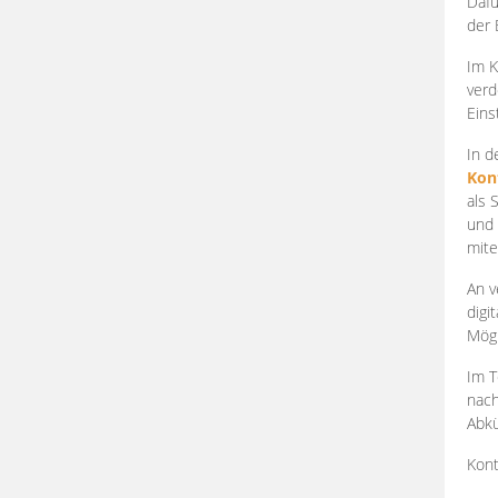
Dafü
der 
Im K
verd
Eins
In d
Kon
als 
und 
mite
An v
digi
Mögl
Im T
nach
Abkü
Kont