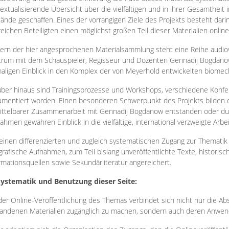
extualisierende Übersicht über die vielfältigen und in ihrer Gesamtheit
ände geschaffen. Eines der vorrangigen Ziele des Projekts besteht darin
reichen Beteiligten einen möglichst großen Teil dieser Materialien onlin
ern der hier angesprochenen Materialsammlung steht eine Reihe audi
rum mit dem Schauspieler, Regisseur und Dozenten Gennadij Bogdanow
aligen Einblick in den Komplex der von Meyerhold entwickelten biome
ber hinaus sind Trainingsprozesse und Workshops, verschiedene Konfer
mentiert worden. Einen besonderen Schwerpunkt des Projekts bilden di
ttelbarer Zusammenarbeit mit Gennadij Bogdanow entstanden oder durc
ahmen gewähren Einblick in die vielfältige, international verzweigte Arbe
inen differenzierten und zugleich systematischen Zugang zur Thematik 
grafische Aufnahmen, zum Teil bislang unveröffentlichte Texte, histori
rmationsquellen sowie Sekundärliteratur angereichert.
Systematik und Benutzung dieser Seite:
der Online-Veröffentlichung des Themas verbindet sich nicht nur die Abs
andenen Materialien zugänglich zu machen, sondern auch deren Anwend