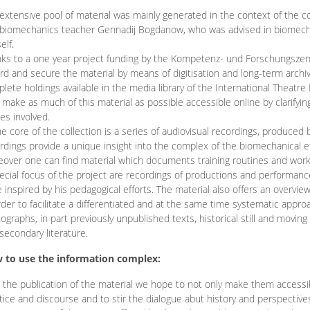
extensive pool of material was mainly generated in the context of the 
biomechanics teacher Gennadij Bogdanow, who was advised in biomechan
elf.
ks to a one year project funding by the Kompetenz- und Forschungszentru
rd and secure the material by means of digitisation and long-term archivi
lete holdings available in the media library of the International Theatre
o make as much of this material as possible accessible online by clarify
ies involved.
he core of the collection is a series of audiovisual recordings, produ
rdings provide a unique insight into the complex of the biomechanical 
over one can find material which documents training routines and works
ecial focus of the project are recordings of productions and performan
 inspired by his pedagogical efforts. The material also offers an overvie
rder to facilitate a differentiated and at the same time systematic appro
ographs, in part previously unpublished texts, historical still and movin
secondary literature.
 to use the information complex:
 the publication of the material we hope to not only make them access
tice and discourse and to stir the dialogue abut history and perspective