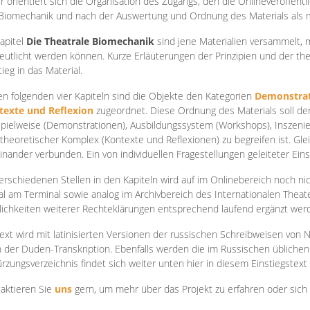
r orientiert sich die Organisation des Zugangs, den die Onlineveröffentl
Biomechanik und nach der Auswertung und Ordnung des Materials als
apite
l
Die Theatrale Biomechanik
sind jene Materialien versammelt,
eutlicht werden können. Kurze Erläuterungen der Prinzipien und der t
tieg in das Material.
en folgenden vier Kapiteln sind die Objekte den Kategorien
Demonstrat
texte und Reflexion
zugeordnet. Diese Ordnung des Materials soll d
Spielweise (Demonstrationen), Ausbildungssystem (Workshops), Inszen
theoretischer Komplex (Kontexte und Reflexionen) zu begreifen ist. Gle
inander verbunden. Ein von individuellen Fragestellungen geleiteter Einst
erschiedenen Stellen in den Kapiteln wird auf im Onlinebereich noch nic
tal am Terminal sowie analog im Archivbereich des Internationalen Theate
ichkeiten weiterer Rechteklärungen entsprechend laufend ergänzt wer
ext wird mit latinisierten Versionen der russischen Schreibweisen von N
 der Duden-Transkription. Ebenfalls werden die im Russischen üblichen
rzungsverzeichnis findet sich weiter unten hier in diesem Einstiegstext
aktieren Sie
uns
gern, um mehr über das Projekt zu erfahren oder sich