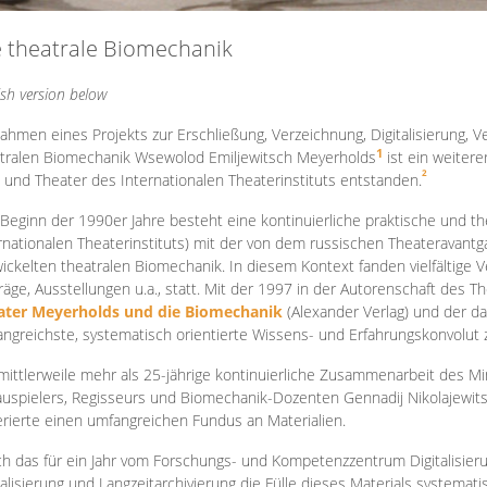
e theatrale Biomechanik
ish version below
ahmen eines Projekts zur Erschließung, Verzeichnung, Digitalisierung, Ve
1
tralen Biomechanik Wsewolod Emiljewitsch Meyerholds
ist ein weiter
2
 und Theater des Internationalen Theaterinstituts entstanden.
 Beginn der 1990er Jahre besteht eine kontinuierliche praktische und
rnationalen Theaterinstituts) mit der von dem russischen Theateravantg
ickelten theatralen Biomechanik. In diesem Kontext fanden vielfältige
räge, Ausstellungen u.a., statt. Mit d
er 1997 in der Autorenschaft des T
ater Meyerholds und die Biomechanik
(Alexander Verlag) und der d
ngreichste, systematisch orientierte Wissens- und Erfahrungskonvolut
mittlerweile mehr als 25-jährige kontinuierliche Zusammenarb
eit des M
uspielers, Regisseurs und Biomechanik-Dozenten Gennadij Nikolajewit
rierte einen umfangreichen Fundus an Materialien.
h das für ein Jahr vom Forschungs- und Kompetenzzentrum Digitalisier
talisierung und Langzeitarchivierung die Fülle dieses Materials systemat