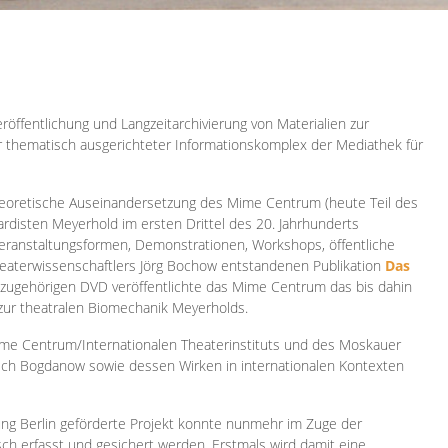
röffentlichung und Langzeitarchivierung von Materialien zur
er thematisch ausgerichteter Informationskomplex der Mediathek für
 theoretische Auseinandersetzung des Mime Centrum (heute Teil des
ardisten Meyerhold im ersten Drittel des 20. Jahrhunderts
 Veranstaltungsformen, Demonstrationen, Workshops, öffentliche
heaterwissenschaftlers Jörg Bochow entstandenen Publikation
Das
azugehörigen DVD veröffentlichte das Mime Centrum das bis dahin
 zur theatralen Biomechanik Meyerholds.
ime Centrum/Internationalen Theaterinstituts und des Moskauer
sch Bogdanow sowie dessen Wirken in internationalen Kontexten
ung Berlin geförderte Projekt konnte nunmehr im Zuge der
isch erfasst und gesichert werden. Erstmals wird damit eine