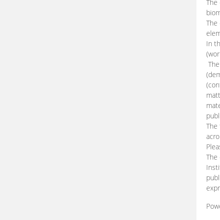
The 
biom
The
elem
In t
(wor
The 
(dem
(con
matt
mate
publ
The 
acro
Plea
The 
Inst
publ
expr
Pow