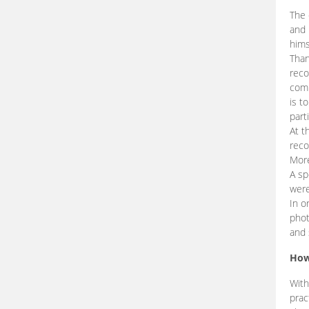
The 
and 
hims
Than
reco
comp
is t
part
At t
reco
More
A sp
were
In o
phot
and 
How
With
prac