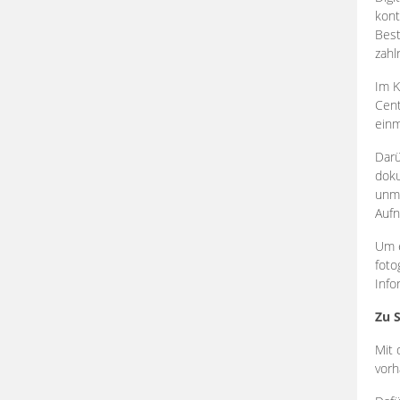
kont
Best
zahl
Im K
Cent
einm
Darü
doku
unmi
Aufn
Um e
foto
Info
Zu 
Mit 
vorh