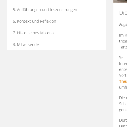
5. Aufführungen und Inszenierungen
Di
6. Kontext und Reflexion
Engl
7. Historisches Material
Im R
thea
8. Mitwirkende
Tanz
Seit
Inte
entw
Vort
The
umfa
Die 
Scha
gene
Durc
Digi