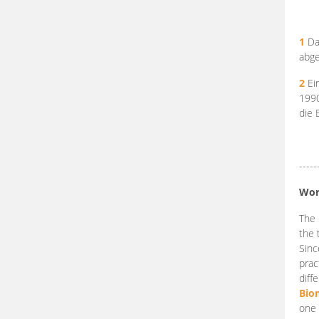
1
Da
abge
2
Ein
199
die 
-----
Wor
The 
the 
Sinc
prac
diff
Bio
one 