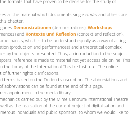
 the formats that have proven to be decisive for the study of
es all the material which documents single
etudes
and other core
this chapter.
egories
D
emonstrationen
(demonstrations),
Workshops
rmances)
and
Kontexte und Reflexion
(context and reflection).
iomechanics, which is to be understood equally as a way of acting
eation (production and performances) and a theoretical complex
her by the objects presented. Thus, an introduction to the subject
apters, reference is made to material not yet accessible online. This
n the library of the International Theatre Institute. The online
 further rights clarifications.
and terms based on the Duden transcription. The abbreviations and
of abbreviations can be found at the end of this page.
rch appointment in the media library.
omechanics carried out by the Mime Centrum/International Theatre
ll as the realisation of the current project of digitalisation and
merous individuals and public sponsors, to whom we would like to