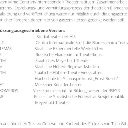
vom Mime Centrum/Internationalen Theaterinstitut in Zusammenarbeit 
erche-, Erprobungs- und Vermittlungsprozess der theatralen Biomechan
talisierung und Veröffentlichung waren nur möglich durch die engagiert
ntlicher Förderer, denen hier von ganzem Herzen gedankt werden soll.
ürzung:
ausgeschriebene Version:
Studiotheater der HfS
BIT
Centro Internazionale Studi die Biomeccanica Teatr
TEMAS
Staatliche Experimentelle Werkstätten
IS
Russische Akademie für Theaterkunst
TIM
Staatliches Meyerhold-Theater
RM
Staatliche Höhere Regiewerkstätten
YTM
Staatliche Höhere Theaterwerkstätten
Hochschule für Schauspielkunst „Ernst Busch“
AT
Moskauer Künstlertheater
RKOMPROS
Volkskommissariat für Bildungswesen der RSFSR
SR
Russische Sozialistische Föderative Sowjetrepublik
M Meyerhold-Theater
n ausführlichen Text zu Genese und Kontext des Projekts von Thilo Wit