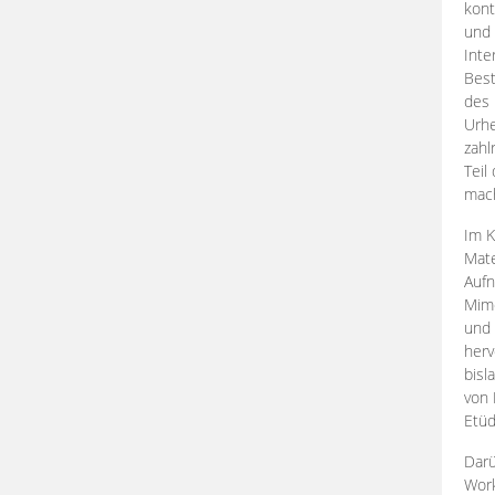
kont
und 
Inte
Best
des 
Urhe
zahl
Teil
mac
Im K
Mate
Aufn
Mime
und
herv
bisl
von 
Etüd
Darü
Work