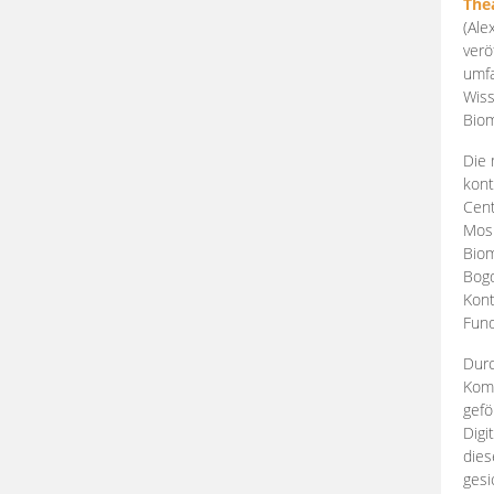
The
(Ale
verö
umfa
Wiss
Biom
Die 
kont
Cent
Mosk
Biom
Bogd
Kont
Fund
Durc
Komp
gefö
Digi
dies
gesi