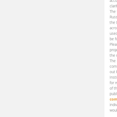
acco
clari
The 
Russ
the 
acro
used
be f
Plea
proj
the 
The 
comm
out 
Inst
for 
of t
publ
com
indi
woul