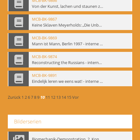
MCB-BK-9866
Von der Kunst, lachen und staunen zu machen. Das Meyerhold-Projekt im bat Studiotheater - interne Signatur: BM-prt-63
MCB-BK-9867
Keine Sklaven Meyerholds: „Die Unbekannte“ und „Eine gewisse Anzahl Gespräche im bat“ - interne Signatur: BM-prt-64
MCB-BK-9869
Mann ist Mann, Berlin 1997 - interne Signatur: BM-prt-66
MCB-BK-9874
Reconstructing the Russians - interne Signatur: BM-prt-70b
MCB-BK-9891
Eindelijk leren we eens wat! - interne Signatur: BM-prt-86
Zurück
1
2
6
7
8
9
10
11
12
13
14
15
Vor
Bilderserien
Biomechanik-Demonstration, 2. Kongress der EMF, Mai 1995