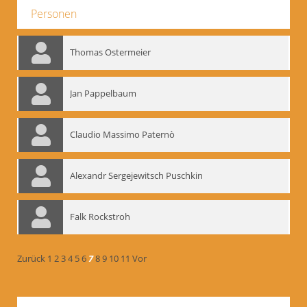
Personen
Thomas Ostermeier
Jan Pappelbaum
Claudio Massimo Paternò
Alexandr Sergejewitsch Puschkin
Falk Rockstroh
Zurück
1
2
3
4
5
6
7
8
9
10
11
Vor