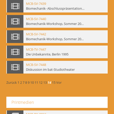
MCB-SV-7439
Biomechanik- Abschlusspräsentation des Workshops Sommer 2001
MCB-SV-7440
Biomechanik-Workshop, Sommer 2002
MCB-SV-7442
Biomechanik-Workshop, Sommer 2003
MCB-TV-7447
Die Unbekannte, Berlin 1995
MCB-SV-7448
Diskussion im bat-Studiotheater
Zurück
1
2
7
8
9
10
11
12
13
14
15
Vor
Printmedien