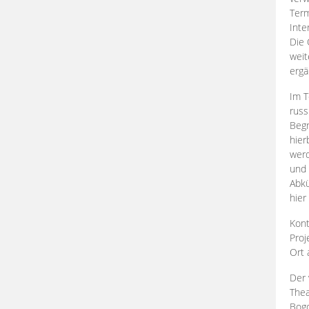
Term
Inte
Die 
weit
ergä
Im T
russ
Begr
hier
werd
und 
Abkü
hier
Kont
Proj
Ort
Der 
Thea
Bogd