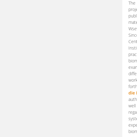
The 
proj
publ
mate
Wsew
Sinc
Cent
Inst
prac
biom
exam
diff
work
fort
die
auth
well
rega
syst
expe
biom