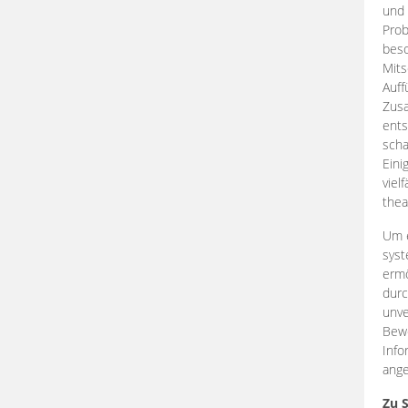
und 
Prob
beso
Mits
Auff
Zus
ents
scha
Eini
viel
thea
Um e
syst
ermö
durc
unve
Bewe
Info
ange
Zu 