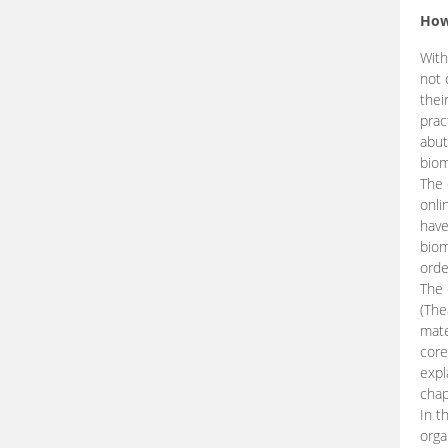
How
With
not 
thei
prac
abut
biom
The 
onli
have
biom
orde
The
(The
mate
core
expl
chap
In t
orga