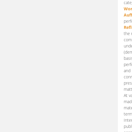
cate
Wor
Auf
perf
Ref
the 
comp
unde
(dem
basi
perf
and 
conn
pres
matt
At v
made
mate
term
Inte
publ