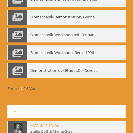
Biomechanik-Demonstration, Gennadij Bogdanow im Berliner Ensemble, 04.10.1991
Biomechanik-Workshop mit Gennadij Nikolajewitsch Bogdanow im Mime Centrum Berlin, 1991
Biomechanik-Workshop, Berlin 1996
Demonstration der Etüde „Der Schuss mit dem Bogen“ durch Gennadij Nikolajewitsch Bogdanow, Berlin 1991
Zurück
1
2
3
Vor
Bilder
MCB-IMG-10404
Stella Duff; BM-img-3-3a