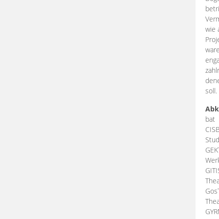
betr
Verm
wie 
Proj
ware
enga
zahl
dene
soll.
Abk
bat
CIS
Stud
GEK
Werk
GIT
Thea
Gos
Thea
GY