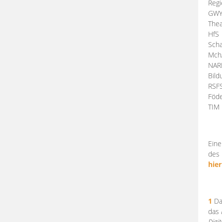
Regi
GW
Thea
HfS
Scha
Mch
NA
Bil
RSF
Föde
TI
Eine
des 
hier
1
Da
das
Digi