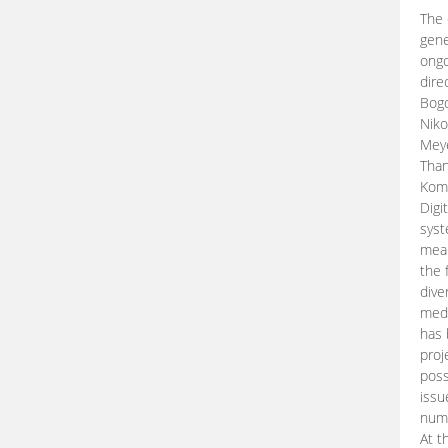
The 
gene
ongo
dire
Bogd
Niko
Meye
Than
Kom
Digi
syst
mean
the 
dive
medi
has 
proj
poss
issu
nume
At t