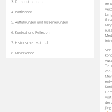
3. Demonstrationen
Im R
Verz
4. Workshops
Lang
thea
5. Aufführungen und Inszenierungen
Mey
ausg
6. Kontext und Reflexion
Medi
Inte
7. Historisches Material
Seit
8. Mitwirkende
kont
Aus
Teil
von 
Meye
entw
Kont
Demo
Vort
der 
Jörg