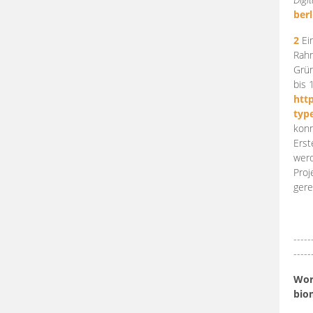
berl
2
Ein
Rahm
Grün
bis 
htt
typ
konn
Erst
werd
Proj
gere
-----
-----
Work
bio