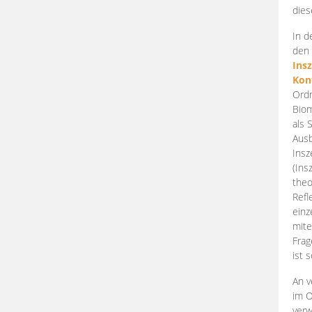
dies
In d
den 
Ins
Kon
Ordn
Biom
als 
Ausb
Insz
(Ins
theo
Refl
einz
mite
Frag
ist 
An v
im O
verw