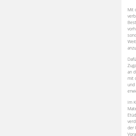
Mit 
verb
Best
vorh
son
Weit
anzu
Dafü
Zuga
an d
mit 
und 
erwi
Im K
Mate
Etü
verd
der 
Vora