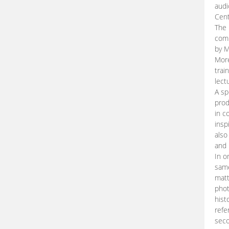
audi
Cent
The 
comp
by M
More
trai
lect
A sp
prod
in c
insp
also
and 
In o
same
matt
phot
hist
refe
seco