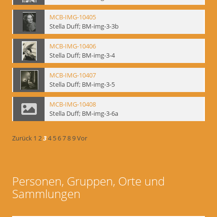
MCB-IMG-10405
Stella Duff; BM-img-3-3b
MCB-IMG-10406
Stella Duff; BM-img-3-4
MCB-IMG-10407
Stella Duff; BM-img-3-5
MCB-IMG-10408
Stella Duff; BM-img-3-6a
Zurück
1
2
3
4
5
6
7
8
9
Vor
Personen, Gruppen, Orte und
Sammlungen