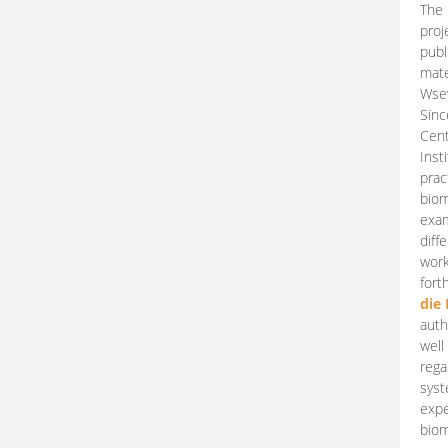
The 
proj
publ
mate
Wsew
Sinc
Cent
Inst
prac
biom
exam
diff
work
fort
die
auth
well
rega
syst
expe
biom