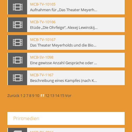
MCB-TV-10165
Aufnahmen für „Das Theater Meyerholds und die Biomechanik“ (14). Interview von Jörg Bochow mit Gennadij Bogdanow - Interne Signatur: BM-vid-192
MCB-TV-10166
Etüde „Die Ohrfeige“, Alexej Lewinskij und Gennadij Bogdanow - Interne Signatur: BM-vid-197
MCB-TV-10167
Das Theater Meyerholds und die Biomechanik. Ein Film des Mime Centrums in Zusammenarbeit mit Gennadij Bogdanow. - Interne Signatur: BM-vid-104
MCB-SV-1098
Eine gewisse Anzahl Gespräche oder das völlig umgearbeitete Stundenbuch, Berlin 1995.
MCB-TV-1167
Beschreibung eines Kampfes (nach Kafka)
Zurück
1
2
7
8
9
10
11
12
13
14
15
Vor
Printmedien