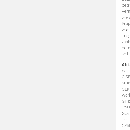
betr
Verm
wie 
Proj
ware
enga
zahl
dene
soll.
Abk
bat
CIS
Stud
GEK
Werk
GIT
Thea
Gos
Thea
GY