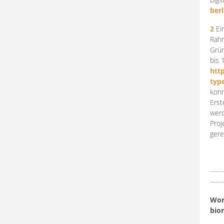
berl
2
Ein
Rahm
Grün
bis 
htt
typ
konn
Erst
werd
Proj
gere
-----
-----
Work
bio