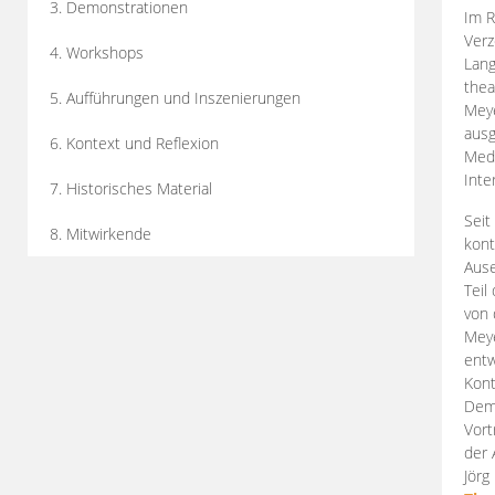
3. Demonstrationen
Im R
Verz
4. Workshops
Lang
thea
5. Aufführungen und Inszenierungen
Mey
ausg
6. Kontext und Reflexion
Medi
Inte
7. Historisches Material
Seit
8. Mitwirkende
kont
Aus
Teil
von 
Meye
entw
Kont
Demo
Vort
der 
Jörg