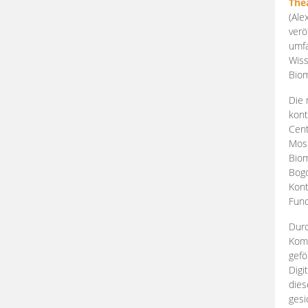
The
(Ale
verö
umfa
Wiss
Biom
Die 
kont
Cent
Mosk
Biom
Bogd
Kont
Fund
Durc
Komp
gefö
Digi
dies
gesi