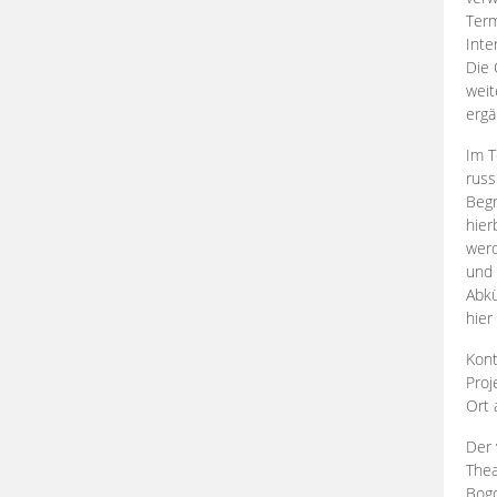
Term
Inte
Die 
weit
ergä
Im T
russ
Begr
hier
werd
und 
Abkü
hier
Kont
Proj
Ort
Der 
Thea
Bogd