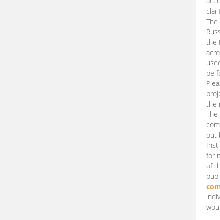
acco
clari
The 
Russ
the 
acro
used
be f
Plea
proj
the 
The 
comm
out 
Inst
for 
of t
publ
com
indi
woul