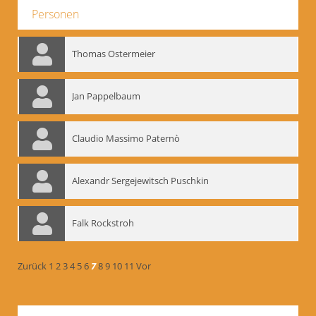
Personen
Thomas Ostermeier
Jan Pappelbaum
Claudio Massimo Paternò
Alexandr Sergejewitsch Puschkin
Falk Rockstroh
Zurück
1
2
3
4
5
6
7
8
9
10
11
Vor