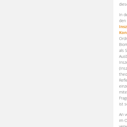
dies
In d
den 
Ins
Kon
Ordn
Biom
als 
Ausb
Insz
(Ins
theo
Refl
einz
mite
Frag
ist 
An v
im O
verw