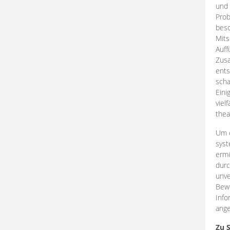
und 
Prob
beso
Mits
Auff
Zus
ents
scha
Eini
viel
thea
Um e
syst
ermö
durc
unve
Bewe
Info
ange
Zu 