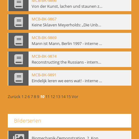
MCB-BK-9866
Von der Kunst, lachen und staunen zu machen. Das Meyerhold-Projekt im bat Studiotheater - interne Signatur: BM-prt-63
MCB-BK-9867
Keine Sklaven Meyerholds: „Die Unbekannte“ und „Eine gewisse Anzahl Gespräche im bat“ - interne Signatur: BM-prt-64
MCB-BK-9869
Mann ist Mann, Berlin 1997 - interne Signatur: BM-prt-66
MCB-BK-9874
Reconstructing the Russians - interne Signatur: BM-prt-70b
MCB-BK-9891
Eindelijk leren we eens wat! - interne Signatur: BM-prt-86
Zurück
1
2
6
7
8
9
10
11
12
13
14
15
Vor
Bilderserien
Biomechanik-Demonstration, 2. Kongress der EMF, Mai 1995