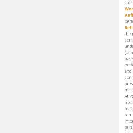
cate
Wor
Auf
perf
Ref
the 
comp
unde
(dem
basi
perf
and 
conn
pres
matt
At v
made
mate
term
Inte
publ