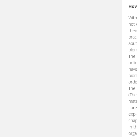
How
With
not 
thei
prac
abut
biom
The 
onli
have
biom
orde
The
(The
mate
core
expl
chap
In t
orga