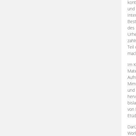
kont
und 
Inte
Best
des 
Urhe
zahl
Teil
mac
Im K
Mate
Aufn
Mime
und
herv
bisl
von 
Etüd
Darü
Work