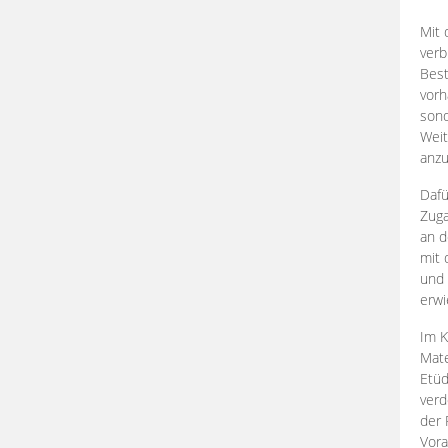
Mit 
verb
Best
vorh
son
Weit
anzu
Dafü
Zuga
an d
mit 
und 
erwi
Im K
Mate
Etü
verd
der 
Vora