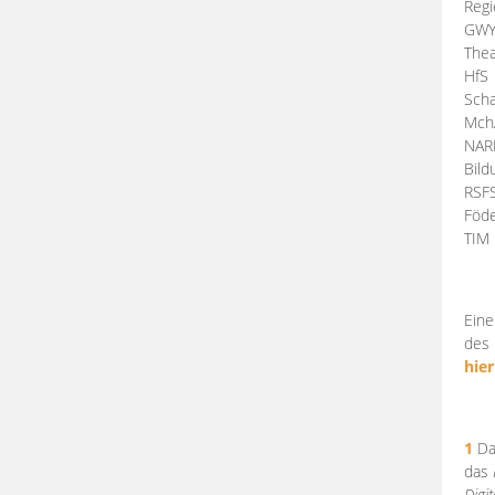
Regi
GW
Thea
HfS
Scha
Mch
NA
Bil
RSF
Föde
TI
Eine
des 
hier
1
Da
das
Digi