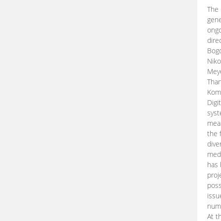
The 
gene
ongo
dire
Bogd
Niko
Meye
Than
Kom
Digi
syst
mean
the 
dive
medi
has 
proj
poss
issu
nume
At t