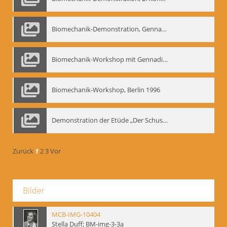
Biomechanik-Demonstration, Gennadij Bogdanow im Berliner Ensemble, 04.10.1991
Biomechanik-Workshop mit Gennadij Nikolajewitsch Bogdanow im Mime Centrum Berlin, 1991
Biomechanik-Workshop, Berlin 1996
Demonstration der Etüde „Der Schuss mit dem Bogen“ durch Gennadij Nikolajewitsch Bogdanow, Berlin 1991
Zurück
1
2
3
Vor
Bilder
MCB-IMG-10404
Stella Duff; BM-img-3-3a