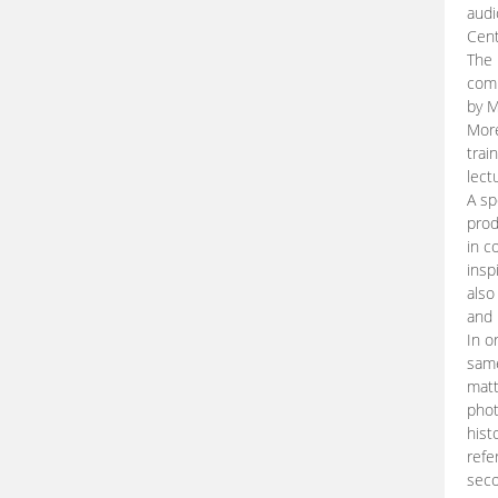
audi
Cent
The 
comp
by M
More
trai
lect
A sp
prod
in c
insp
also
and 
In o
same
matt
phot
hist
refe
seco