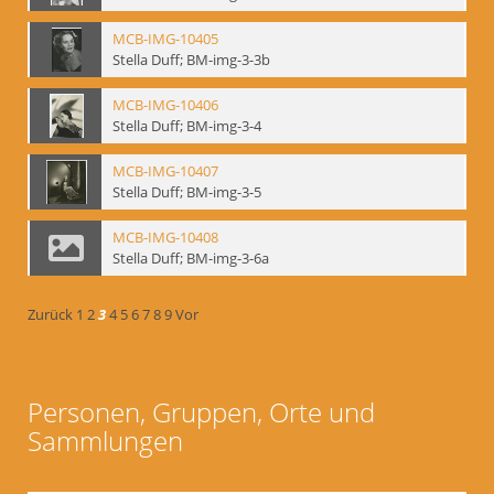
MCB-IMG-10405
Stella Duff; BM-img-3-3b
MCB-IMG-10406
Stella Duff; BM-img-3-4
MCB-IMG-10407
Stella Duff; BM-img-3-5
MCB-IMG-10408
Stella Duff; BM-img-3-6a
Zurück
1
2
3
4
5
6
7
8
9
Vor
Personen, Gruppen, Orte und
Sammlungen