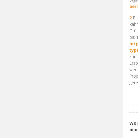
berl
2
Ein
Rahm
Grün
bis 
htt
typ
konn
Erst
werd
Proj
gere
-----
-----
Work
bio