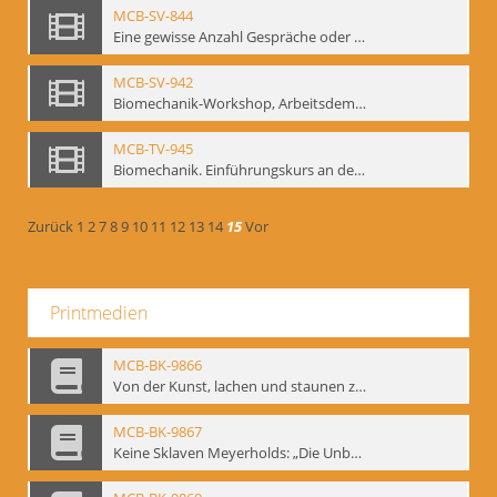
MCB-SV-844
Eine gewisse Anzahl Gespräche oder das völlig unbearbeitete Stundenbuch, Berlin 1995.
MCB-SV-942
Biomechanik-Workshop, Arbeitsdemonstration in der Staatsoper unter den Linden 2002
MCB-TV-945
Biomechanik. Einführungskurs an der HfS "Ernst Busch" 1995 (Vorarbeiten zu den Inszenierungen von T. Ostermeier u. Chr. v. Treskow). Teil 2
Zurück
1
2
7
8
9
10
11
12
13
14
15
Vor
Printmedien
MCB-BK-9866
Von der Kunst, lachen und staunen zu machen. Das Meyerhold-Projekt im bat Studiotheater - interne Signatur: BM-prt-63
MCB-BK-9867
Keine Sklaven Meyerholds: „Die Unbekannte“ und „Eine gewisse Anzahl Gespräche im bat“ - interne Signatur: BM-prt-64