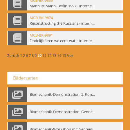
MCB-BK-9869
Mann ist Mann, Berlin 1997 - interne Signatur: BM-prt-66
MCB-BK-9874
Reconstructing the Russians - interne Signatur: BM-prt-70b
MCB-BK-9891
Eindelijk leren we eens wat! - interne Signatur: BM-prt-86
Zurück
1
2
6
7
8
9
10
11
12
13
14
15
Vor
Bilderserien
Biomechanik-Demonstration, 2. Kongress der EMF, Mai 1995
Biomechanik-Demonstration, Gennadij Bogdanow im Berliner Ensemble, 04.10.1991
Biomechanik-Workshop mit Gennadij Nikolajewitsch Bogdanow im Mime Centrum Berlin, 1991