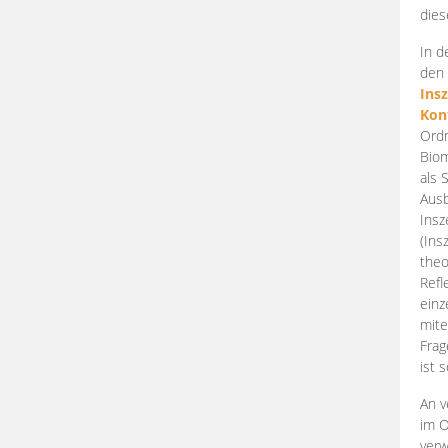
dies
In d
den 
Ins
Kon
Ordn
Biom
als 
Ausb
Insz
(Ins
theo
Refl
einz
mite
Frag
ist 
An v
im O
verw