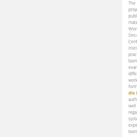
The 
proj
publ
mate
Wsew
Sinc
Cent
Inst
prac
biom
exam
diff
work
fort
die
auth
well
rega
syst
expe
biom