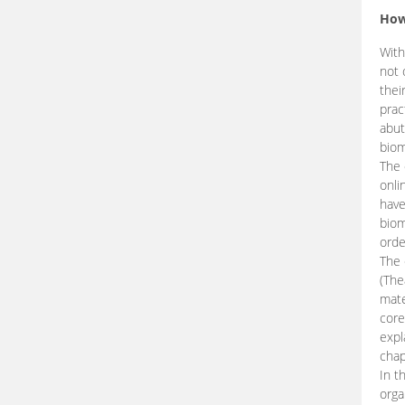
How
With
not 
thei
prac
abut
biom
The 
onli
have
biom
orde
The
(The
mate
core
expl
chap
In t
orga