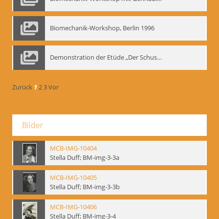
Biomechanik-Workshop, Berlin 1996
Demonstration der Etüde „Der Schuss mit dem Bogen“ durch Gennadij Nikolajewitsch Bogdanow, Berlin 1991
Zurück
1
2
3
Vor
Bilder
MCB-IMG-10404
Stella Duff; BM-img-3-3a
MCB-IMG-10405
Stella Duff; BM-img-3-3b
MCB-IMG-10406
Stella Duff; BM-img-3-4