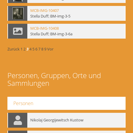
MCB-IMG-10407
Stella Duff; BM-img-3-5
MCB-IMG-10408
Stella Duff; BM-img-3-6a
Zurück
1
2
3
4
5
6
7
8
9
Vor
Personen, Gruppen, Orte und
Sammlungen
Personen
Nikolaj Georgijewitsch Kustow