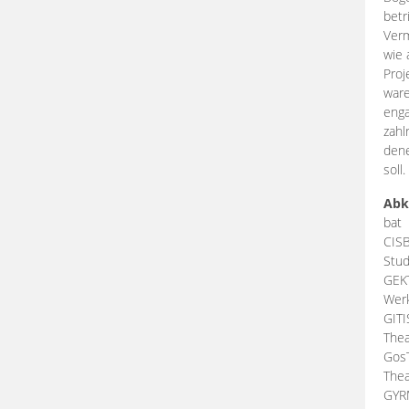
betr
Verm
wie 
Proj
ware
enga
zahl
dene
soll.
Abk
bat
CIS
Stud
GEK
Werk
GIT
Thea
Gos
Thea
GY