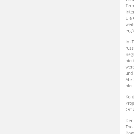
Term
Inte
Die 
weit
ergä
Im T
russ
Begr
hier
werd
und 
Abkü
hier
Kont
Proj
Ort
Der 
Thea
Bogd