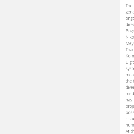
The 
gene
ongo
dire
Bogd
Niko
Meye
Than
Kom
Digi
syst
mean
the 
dive
medi
has 
proj
poss
issu
nume
At t