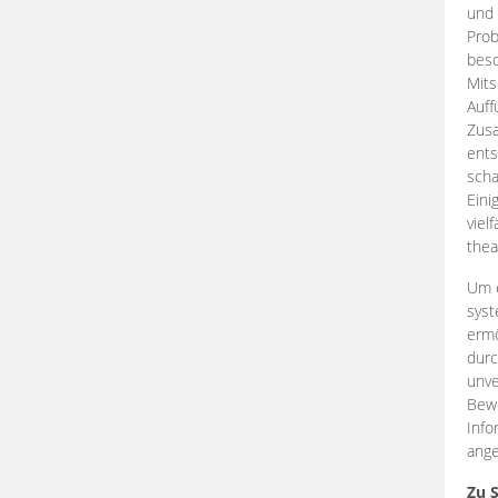
und 
Prob
beso
Mits
Auff
Zus
ents
scha
Eini
viel
thea
Um e
syst
ermö
durc
unve
Bewe
Info
ange
Zu 