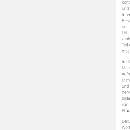
kont
und 
Inte
Best
des 
Urhe
zahl
Teil
mac
Im K
Mate
Aufn
Mime
und
herv
bisl
von 
Etüd
Darü
Work