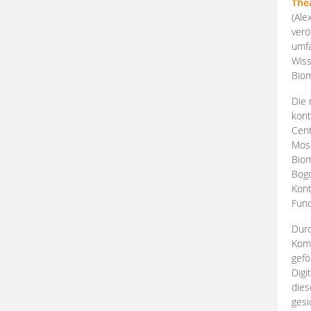
The
(Ale
verö
umfa
Wiss
Biom
Die 
kont
Cent
Mosk
Biom
Bogd
Kont
Fund
Durc
Komp
gefö
Digi
dies
gesi