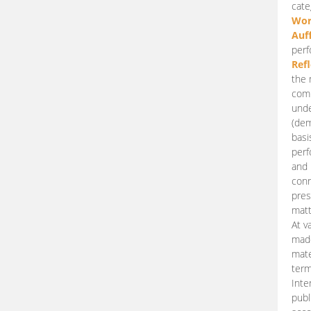
cate
Wor
Auf
perf
Ref
the 
comp
unde
(dem
basi
perf
and 
conn
pres
matt
At v
made
mate
term
Inte
publ