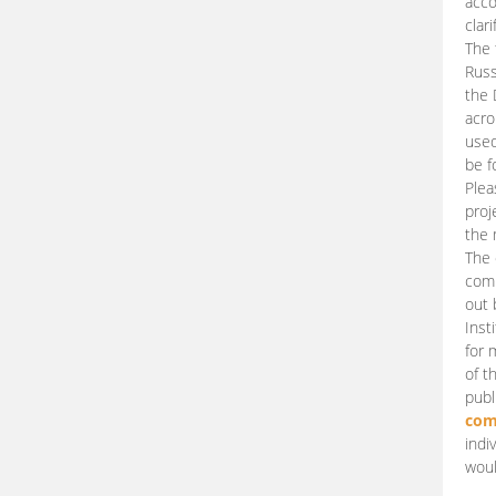
acco
clari
The 
Russ
the 
acro
used
be f
Plea
proj
the 
The 
comm
out 
Inst
for 
of t
publ
com
indi
woul