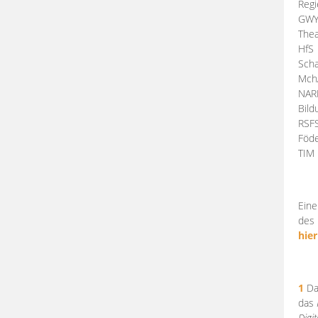
Regi
GW
Thea
HfS
Scha
Mch
NA
Bil
RSF
Föde
TI
Eine
des 
hier
1
Da
das
Digi