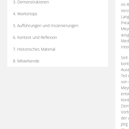
3. Demonstrationen
Im R
Verz
4. Workshops
Lang
thea
5. Aufführungen und Inszenierungen
Mey
ausg
6. Kontext und Reflexion
Medi
Inte
7. Historisches Material
Seit
8. Mitwirkende
kont
Aus
Teil
von 
Meye
entw
Kont
Demo
Vort
der 
Jörg