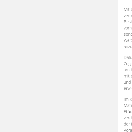
Mit 
verb
Best
vorh
son
Weit
anzu
Dafü
Zuga
an d
mit 
und 
erwi
Im K
Mate
Etü
verd
der 
Vora