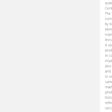
audi
Cent
The 
comp
by M
More
trai
lect
A sp
prod
in c
insp
also
and 
In o
same
matt
phot
hist
refe
seco