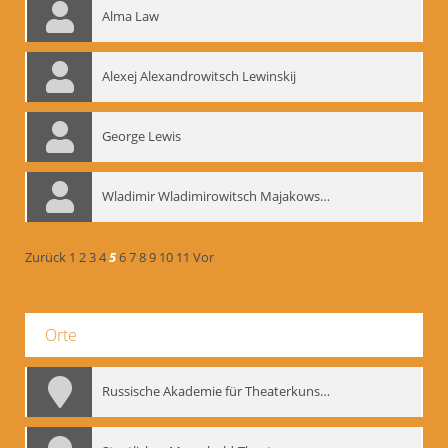
Alma Law
Alexej Alexandrowitsch Lewinskij
George Lewis
Wladimir Wladimirowitsch Majakowskij
Zurück
1
2
3
4
5
6
7
8
9
10
11
Vor
Orte
Russische Akademie für Theaterkunst – GITIS