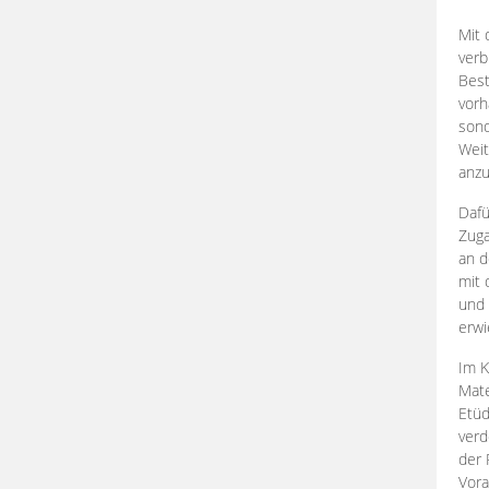
Mit 
verb
Best
vorh
son
Weit
anzu
Dafü
Zuga
an d
mit 
und 
erwi
Im K
Mate
Etü
verd
der 
Vora