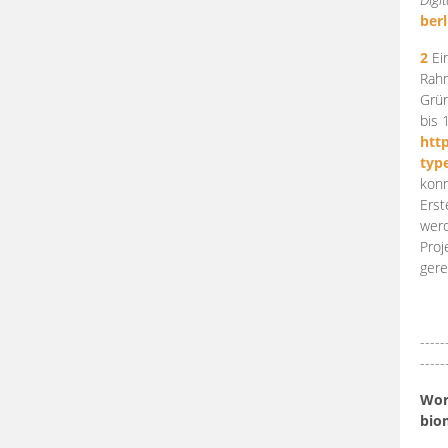
berl
2
Ein
Rahm
Grün
bis 
htt
typ
konn
Erst
werd
Proj
gere
-----
-----
Work
bio