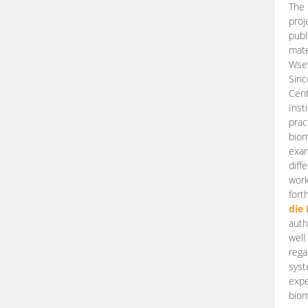
The 
proj
publ
mate
Wsew
Sinc
Cent
Inst
prac
biom
exam
diff
work
fort
die
auth
well
rega
syst
expe
biom