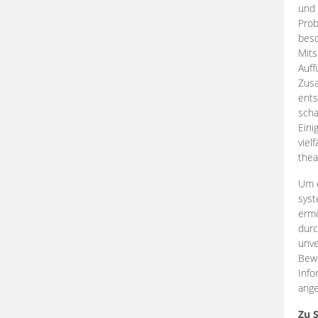
und 
Prob
beso
Mits
Auff
Zus
ents
scha
Eini
viel
thea
Um e
syst
ermö
durc
unve
Bewe
Info
ange
Zu 