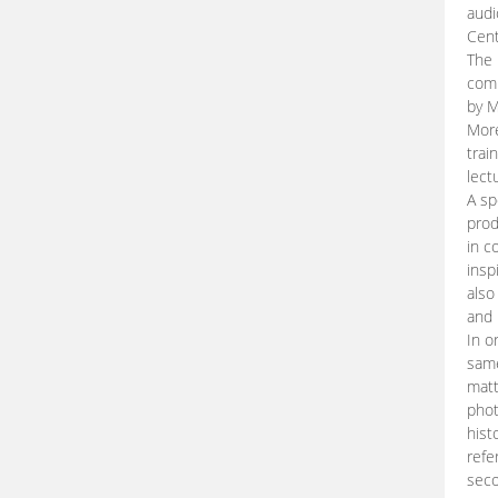
audi
Cent
The 
comp
by M
More
trai
lect
A sp
prod
in c
insp
also
and 
In o
same
matt
phot
hist
refe
seco