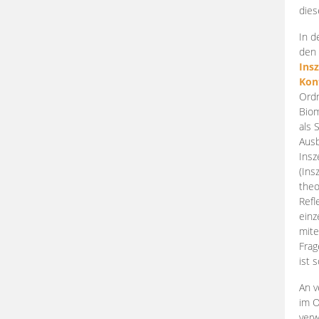
dies
In d
den 
Ins
Kon
Ordn
Biom
als 
Ausb
Insz
(Ins
theo
Refl
einz
mite
Frag
ist 
An v
im O
verw