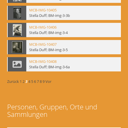
MCB-IMG-10405
Stella Duff; BM-img-3-3b
MCB-IMG-10406
Stella Duff; BM-img-3-4
MCB-IMG-10407
Stella Duff; BM-img-3-5
MCB-IMG-10408
Stella Duff; BM-img-3-6a
Zurück
1
2
3
4
5
6
7
8
9
Vor
Personen, Gruppen, Orte und
Sammlungen