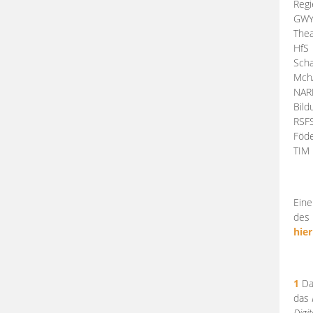
Regi
GW
Thea
HfS
Scha
Mch
NA
Bil
RSF
Föde
TI
Eine
des 
hier
1
Da
das
Digi