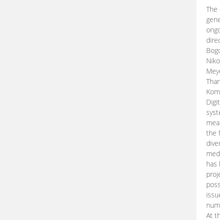
The 
gene
ongo
dire
Bogd
Niko
Meye
Than
Kom
Digi
syst
mean
the 
dive
medi
has 
proj
poss
issu
nume
At t