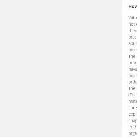
How
With
not 
thei
prac
abut
biom
The 
onli
have
biom
orde
The
(The
mate
core
expl
chap
In t
orga