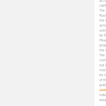
acco
clari
The 
Russ
the 
acro
used
be f
Plea
proj
the 
The 
comm
out 
Inst
for 
of t
publ
com
indi
woul