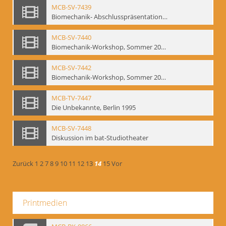
MCB-SV-7439
Biomechanik- Abschlusspräsentation des Workshops Sommer 2001
MCB-SV-7440
Biomechanik-Workshop, Sommer 2002
MCB-SV-7442
Biomechanik-Workshop, Sommer 2003
MCB-TV-7447
Die Unbekannte, Berlin 1995
MCB-SV-7448
Diskussion im bat-Studiotheater
Zurück
1
2
7
8
9
10
11
12
13
14
15
Vor
Printmedien