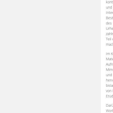
kont
und 
Inte
Best
des 
Urhe
zahl
Teil
mac
Im K
Mate
Aufn
Mime
und
herv
bisl
von 
Etüd
Darü
Work