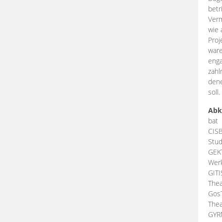
betr
Verm
wie 
Proj
ware
enga
zahl
dene
soll.
Abk
bat
CIS
Stud
GEK
Werk
GIT
Thea
Gos
Thea
GY