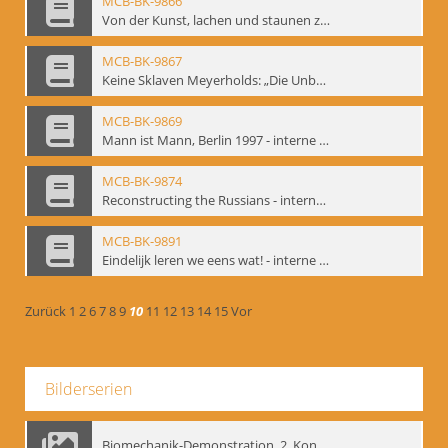
MCB-BK-9866
Von der Kunst, lachen und staunen zu machen. Das Meyerhold-Projekt im bat Studiotheater - interne Signatur: BM-prt-63
MCB-BK-9867
Keine Sklaven Meyerholds: „Die Unbekannte“ und „Eine gewisse Anzahl Gespräche im bat“ - interne Signatur: BM-prt-64
MCB-BK-9869
Mann ist Mann, Berlin 1997 - interne Signatur: BM-prt-66
MCB-BK-9874
Reconstructing the Russians - interne Signatur: BM-prt-70b
MCB-BK-9891
Eindelijk leren we eens wat! - interne Signatur: BM-prt-86
Zurück
1
2
6
7
8
9
10
11
12
13
14
15
Vor
Bilderserien
Biomechanik-Demonstration, 2. Kongress der EMF, Mai 1995