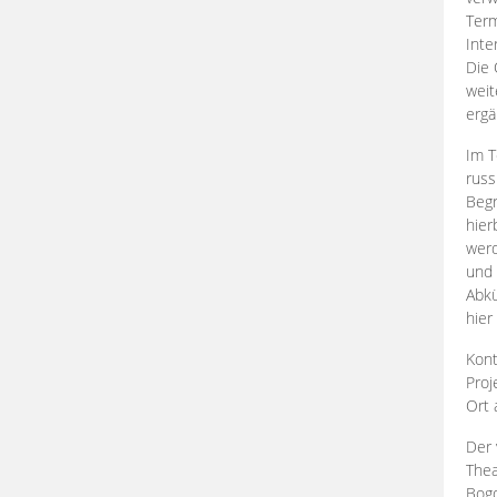
Term
Inte
Die 
weit
ergä
Im T
russ
Begr
hier
werd
und 
Abkü
hier
Kont
Proj
Ort
Der 
Thea
Bogd