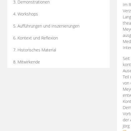
3. Demonstrationen
Im R
Verz
4. Workshops
Lang
thea
5. Aufführungen und Inszenierungen
Mey
ausg
6. Kontext und Reflexion
Medi
Inte
7. Historisches Material
Seit
8. Mitwirkende
kont
Aus
Teil
von 
Meye
entw
Kont
Demo
Vort
der 
Jörg