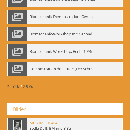
Biomechanik-Demonstration, Gennadij Bogdanow im Berliner Ensemble, 04.10.1991
Biomechanik-Workshop mit Gennadij Nikolajewitsch Bogdanow im Mime Centrum Berlin, 1991
Biomechanik-Workshop, Berlin 1996
Demonstration der Etüde „Der Schuss mit dem Bogen“ durch Gennadij Nikolajewitsch Bogdanow, Berlin 1991
Zurück
1
2
3
Vor
Bilder
MCB-IMG-10404
Stella Duff; BM-img-3-3a