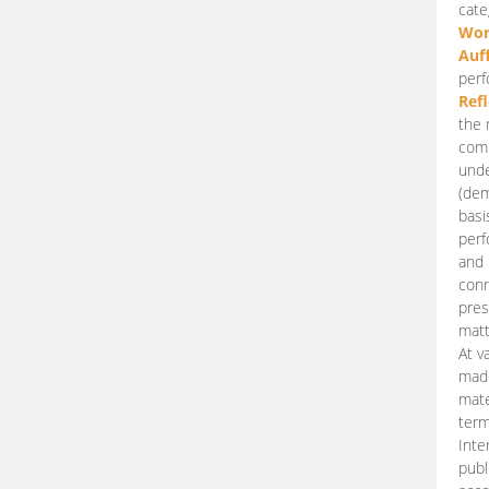
cate
Wor
Auf
perf
Ref
the 
comp
unde
(dem
basi
perf
and 
conn
pres
matt
At v
made
mate
term
Inte
publ