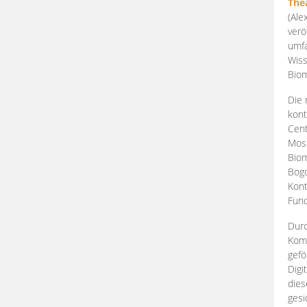
The
(Ale
verö
umfa
Wiss
Biom
Die 
kont
Cent
Mosk
Biom
Bogd
Kont
Fund
Durc
Komp
gefö
Digi
dies
gesi