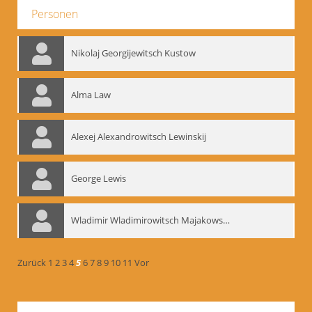
Personen
Nikolaj Georgijewitsch Kustow
Alma Law
Alexej Alexandrowitsch Lewinskij
George Lewis
Wladimir Wladimirowitsch Majakowskij
Zurück
1
2
3
4
5
6
7
8
9
10
11
Vor