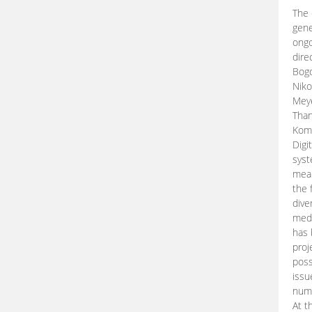
The 
gene
ongo
dire
Bogd
Niko
Meye
Than
Kom
Digi
syst
mean
the 
dive
medi
has 
proj
poss
issu
nume
At t