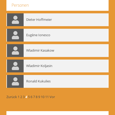
Personen
Dieter Hoffmeier
Eugène Ionesco
Wladimir Kasakow
Wladimir Koljasin
Ronald Kukulies
Zurück
1
2
3
4
5
6
7
8
9
10
11
Vor