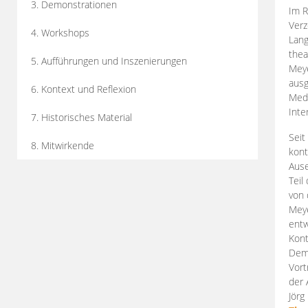
3. Demonstrationen
Im R
Verz
4. Workshops
Lang
thea
5. Aufführungen und Inszenierungen
Mey
ausg
6. Kontext und Reflexion
Medi
Inte
7. Historisches Material
Seit
8. Mitwirkende
kont
Aus
Teil
von 
Meye
entw
Kont
Demo
Vort
der 
Jörg