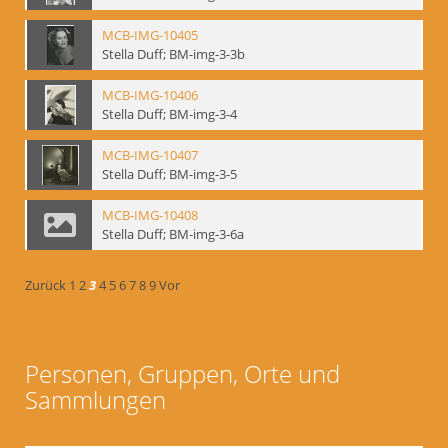
MCB-IMG-10405
Stella Duff; BM-img-3-3b
MCB-IMG-10406
Stella Duff; BM-img-3-4
MCB-IMG-10407
Stella Duff; BM-img-3-5
MCB-IMG-10408
Stella Duff; BM-img-3-6a
Zurück
1
2
3
4
5
6
7
8
9
Vor
Personen, Gruppen, Orte und
Sammlungen