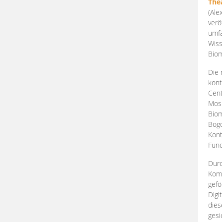
The
(Ale
verö
umfa
Wiss
Biom
Die 
kont
Cent
Mosk
Biom
Bogd
Kont
Fund
Durc
Komp
gefö
Digi
dies
gesi