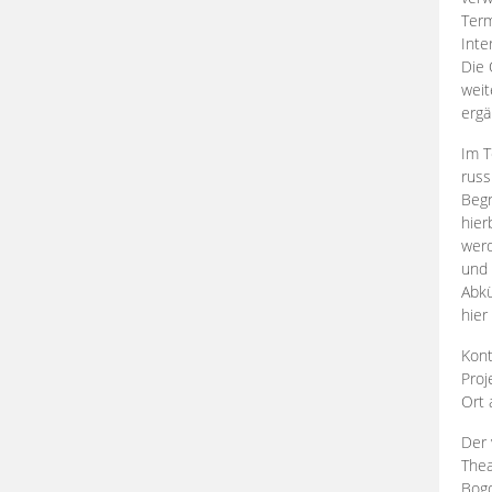
Term
Inte
Die 
weit
ergä
Im T
russ
Begr
hier
werd
und 
Abkü
hier
Kont
Proj
Ort
Der 
Thea
Bogd