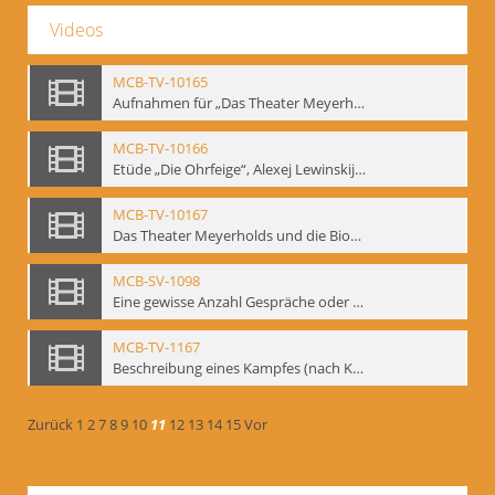
Videos
MCB-TV-10165
Aufnahmen für „Das Theater Meyerholds und die Biomechanik“ (14). Interview von Jörg Bochow mit Gennadij Bogdanow - Interne Signatur: BM-vid-192
MCB-TV-10166
Etüde „Die Ohrfeige“, Alexej Lewinskij und Gennadij Bogdanow - Interne Signatur: BM-vid-197
MCB-TV-10167
Das Theater Meyerholds und die Biomechanik. Ein Film des Mime Centrums in Zusammenarbeit mit Gennadij Bogdanow. - Interne Signatur: BM-vid-104
MCB-SV-1098
Eine gewisse Anzahl Gespräche oder das völlig umgearbeitete Stundenbuch, Berlin 1995.
MCB-TV-1167
Beschreibung eines Kampfes (nach Kafka)
Zurück
1
2
7
8
9
10
11
12
13
14
15
Vor