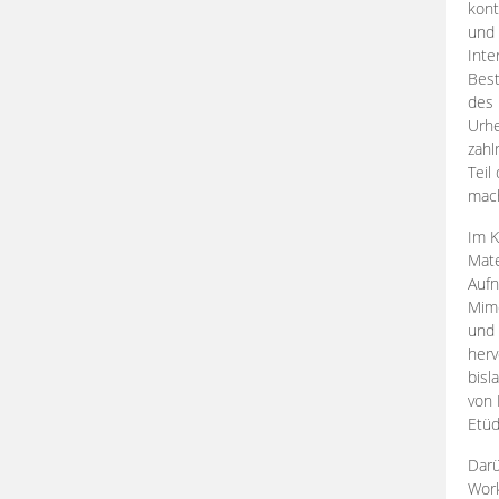
kont
und 
Inte
Best
des 
Urhe
zahl
Teil
mac
Im K
Mate
Aufn
Mime
und
herv
bisl
von 
Etüd
Darü
Work