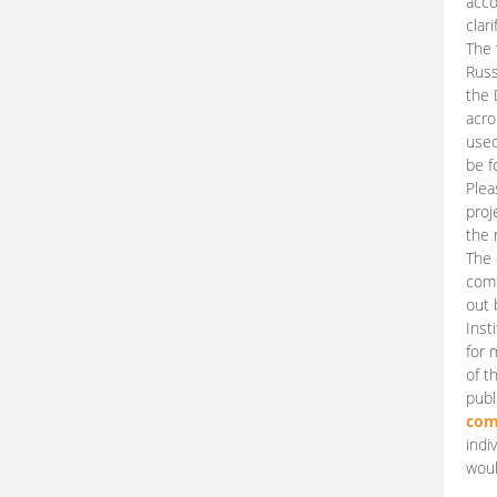
acco
clari
The 
Russ
the 
acro
used
be f
Plea
proj
the 
The 
comm
out 
Inst
for 
of t
publ
com
indi
woul