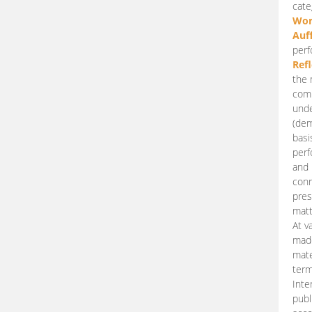
cate
Wor
Auf
perf
Ref
the 
comp
unde
(dem
basi
perf
and 
conn
pres
matt
At v
made
mate
term
Inte
publ