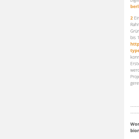
berl
2
Ein
Rahm
Grün
bis 
htt
typ
konn
Erst
werd
Proj
gere
-----
-----
Work
bio