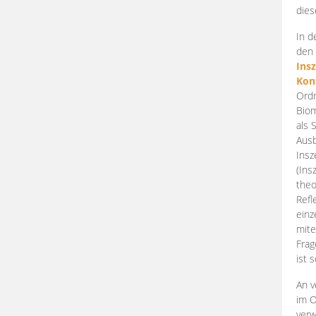
dies
In d
den 
Ins
Kon
Ordn
Biom
als 
Ausb
Insz
(Ins
theo
Refl
einz
mite
Frag
ist 
An v
im O
verw