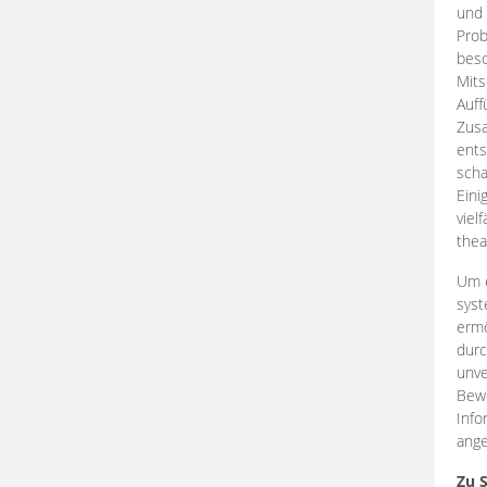
und 
Prob
beso
Mits
Auff
Zus
ents
scha
Eini
viel
thea
Um e
syst
ermö
durc
unve
Bewe
Info
ange
Zu 