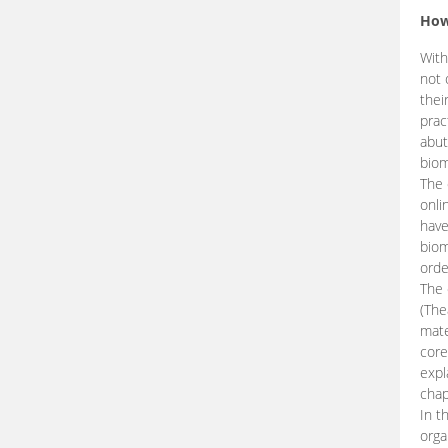
How
With
not 
thei
prac
abut
biom
The 
onli
have
biom
orde
The
(The
mate
core
expl
chap
In t
orga