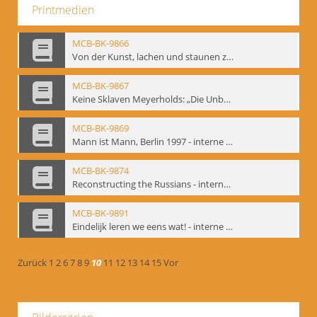
Printmedien
MCB-BK-9866
Von der Kunst, lachen und staunen zu machen. Das Meyerhold-Projekt im bat Studiotheater - interne Signatur: BM-prt-63
MCB-BK-9867
Keine Sklaven Meyerholds: „Die Unbekannte“ und „Eine gewisse Anzahl Gespräche im bat“ - interne Signatur: BM-prt-64
MCB-BK-9869
Mann ist Mann, Berlin 1997 - interne Signatur: BM-prt-66
MCB-BK-9874
Reconstructing the Russians - interne Signatur: BM-prt-70b
MCB-BK-9891
Eindelijk leren we eens wat! - interne Signatur: BM-prt-86
Zurück
1
2
6
7
8
9
10
11
12
13
14
15
Vor