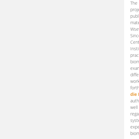
The 
proj
publ
mate
Wsew
Sinc
Cent
Inst
prac
biom
exam
diff
work
fort
die
auth
well
rega
syst
expe
biom