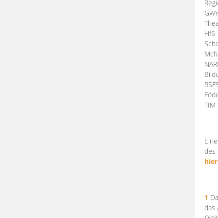
Regi
GW
Thea
HfS
Scha
Mch
NA
Bil
RSF
Föde
TI
Eine
des 
hier
1
Da
das
Digi