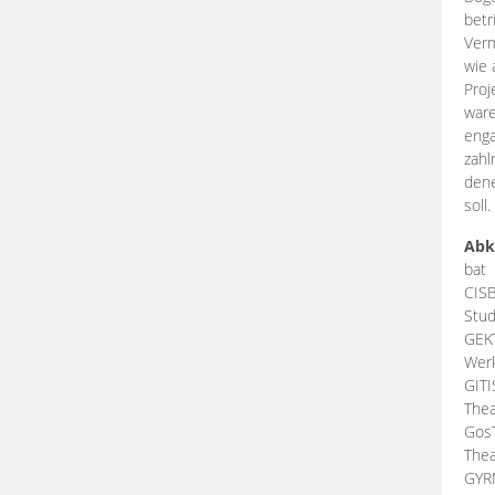
betr
Verm
wie 
Proj
ware
enga
zahl
dene
soll.
Abk
bat
CIS
Stud
GEK
Werk
GIT
Thea
Gos
Thea
GY