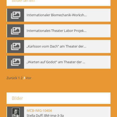
Bilderserien
Internationaler Biomechanik-Workshop, Moskau 1993
Internationales Theater Labor Projekt: Play Don Juan
„Karlsson vom Dach“ am Theater der Satire, Moskau 1985
„Warten auf Godot“ am Theater der Saire, Moskau 1980er
Zurück
1
2
3
Vor
Bilder
MCB-IMG-10404
Stella Duff; BM-img-3-3a