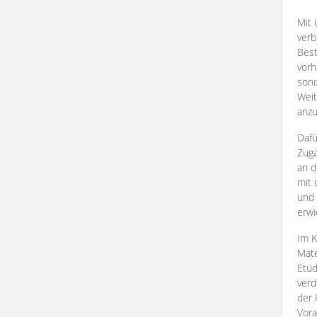
Mit 
verb
Best
vorh
son
Weit
anzu
Dafü
Zuga
an d
mit 
und 
erwi
Im K
Mate
Etü
verd
der 
Vora