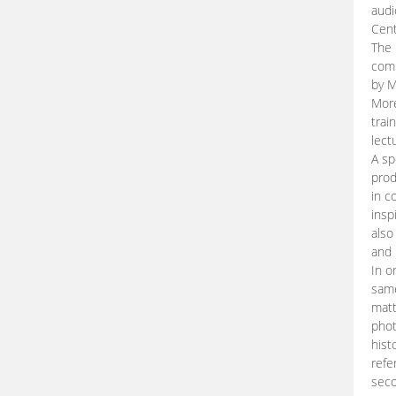
audi
Cent
The 
comp
by M
More
trai
lect
A sp
prod
in c
insp
also
and 
In o
same
matt
phot
hist
refe
seco