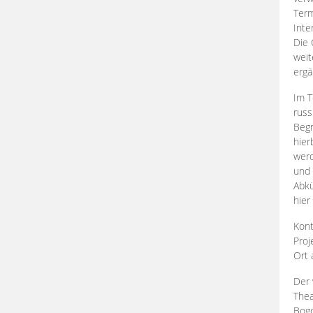
Term
Inte
Die 
weit
ergä
Im T
russ
Begr
hier
werd
und 
Abkü
hier
Kont
Proj
Ort
Der 
Thea
Bogd