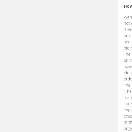
How
With
not 
thei
prac
abut
biom
The 
onli
have
biom
orde
The
(The
mate
core
expl
chap
In t
orga