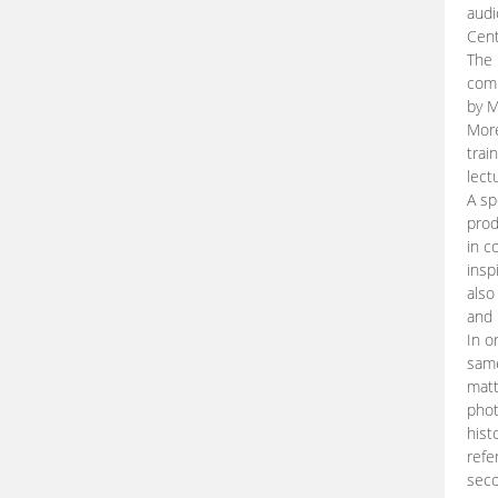
audi
Cent
The 
comp
by M
More
trai
lect
A sp
prod
in c
insp
also
and 
In o
same
matt
phot
hist
refe
seco