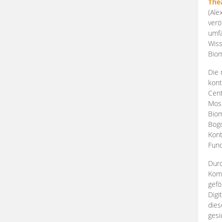
The
(Ale
verö
umfa
Wiss
Biom
Die 
kont
Cent
Mosk
Biom
Bogd
Kont
Fund
Durc
Komp
gefö
Digi
dies
gesi