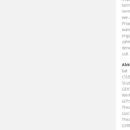
betr
Verm
wie 
Proj
ware
enga
zahl
dene
soll.
Abk
bat
CIS
Stud
GEK
Werk
GIT
Thea
Gos
Thea
GY