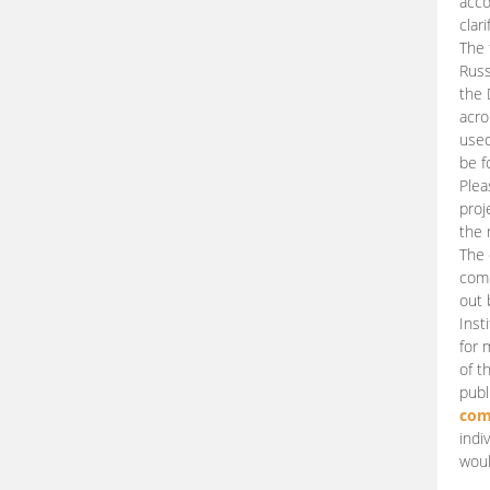
acco
clari
The 
Russ
the 
acro
used
be f
Plea
proj
the 
The 
comm
out 
Inst
for 
of t
publ
com
indi
woul