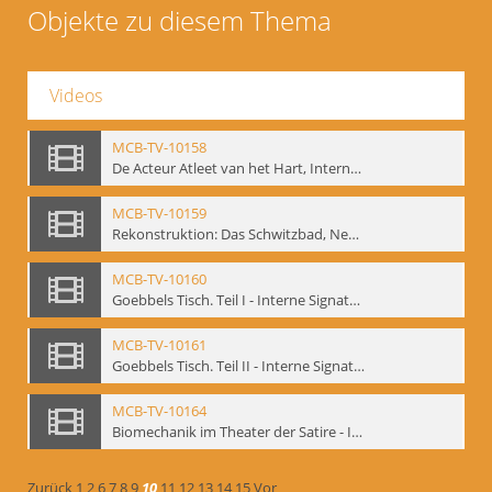
Objekte zu diesem Thema
Videos
MCB-TV-10158
De Acteur Atleet van het Hart, Internationale Konferenz, Gent, 17.11.2004 - Interne Signatur: BM-vid-129
MCB-TV-10159
Rekonstruktion: Das Schwitzbad, New York 1993 - Interne Signatur: BM-vid-133
MCB-TV-10160
Goebbels Tisch. Teil I - Interne Signatur: BM-vid-134
MCB-TV-10161
Goebbels Tisch. Teil II - Interne Signatur: BM-vid-135
MCB-TV-10164
Biomechanik im Theater der Satire - Interne Signatur: BM-vid-189
Zurück
1
2
6
7
8
9
10
11
12
13
14
15
Vor