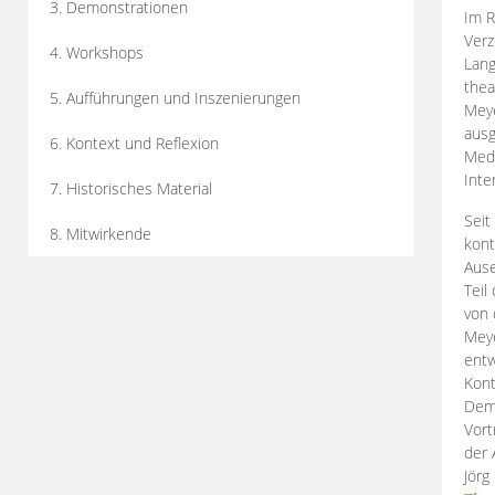
3. Demonstrationen
Im R
Verz
4. Workshops
Lang
thea
5. Aufführungen und Inszenierungen
Mey
ausg
6. Kontext und Reflexion
Medi
Inte
7. Historisches Material
Seit
8. Mitwirkende
kont
Aus
Teil
von 
Meye
entw
Kont
Demo
Vort
der 
Jörg