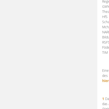
Regi
GW
Thea
HfS
Scha
Mch
NA
Bil
RSF
Föde
TI
Eine
des 
hier
1
Da
das
Digi