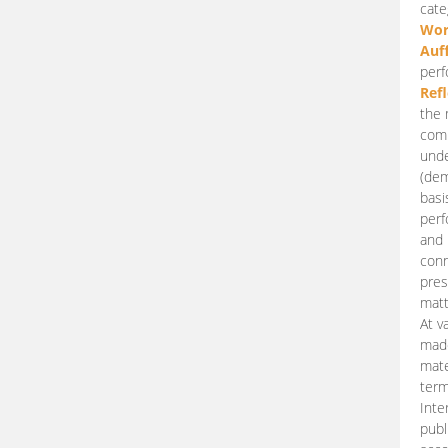
cate
Wor
Auf
perf
Ref
the 
comp
unde
(dem
basi
perf
and 
conn
pres
matt
At v
made
mate
term
Inte
publ