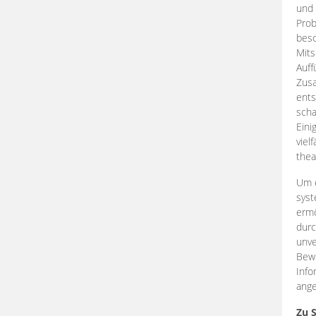
und 
Prob
beso
Mits
Auff
Zus
ents
scha
Eini
viel
thea
Um e
syst
ermö
durc
unve
Bewe
Info
ange
Zu 