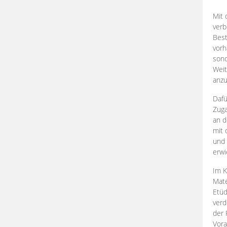
Mit 
verb
Best
vorh
son
Weit
anzu
Dafü
Zuga
an d
mit 
und 
erwi
Im K
Mate
Etü
verd
der 
Vora