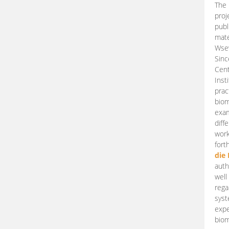
The 
proj
publ
mate
Wsew
Sinc
Cent
Inst
prac
biom
exam
diff
work
fort
die
auth
well
rega
syst
expe
biom