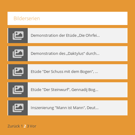
Bilderserien
Demonstration der Etüde „Die Ohrfeige“
Demonstration des „Daktylus“ durch Gennadij Nikolajewitsch Bogdanow, Berlin 1991
Etüde "Der Schuss mit dem Bogen", Gennadij Bogdanow
Etüde "Der Steinwurf", Gennadij Bogdanow
Inszenierung "Mann ist Mann", Deutsches Theater Berlin, 1997
Zurück
1
2
3
Vor