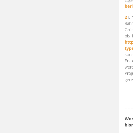
berl
2
Ein
Rahm
Grün
bis 
htt
typ
konn
Erst
werd
Proj
gere
-----
-----
Work
bio