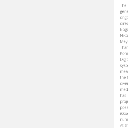
The 
gene
ongo
dire
Bogd
Niko
Meye
Than
Kom
Digi
syst
mean
the 
dive
medi
has 
proj
poss
issu
nume
At t