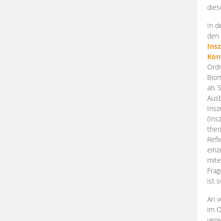
dies
In d
den 
Ins
Kon
Ordn
Biom
als 
Ausb
Insz
(Ins
theo
Refl
einz
mite
Frag
ist 
An v
im O
verw