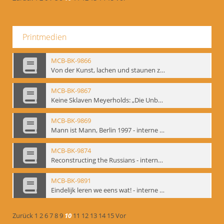
Printmedien
MCB-BK-9866
Von der Kunst, lachen und staunen zu machen. Das Meyerhold-Projekt im bat Studiotheater - interne Signatur: BM-prt-63
MCB-BK-9867
Keine Sklaven Meyerholds: „Die Unbekannte“ und „Eine gewisse Anzahl Gespräche im bat“ - interne Signatur: BM-prt-64
MCB-BK-9869
Mann ist Mann, Berlin 1997 - interne Signatur: BM-prt-66
MCB-BK-9874
Reconstructing the Russians - interne Signatur: BM-prt-70b
MCB-BK-9891
Eindelijk leren we eens wat! - interne Signatur: BM-prt-86
Zurück
1
2
6
7
8
9
10
11
12
13
14
15
Vor