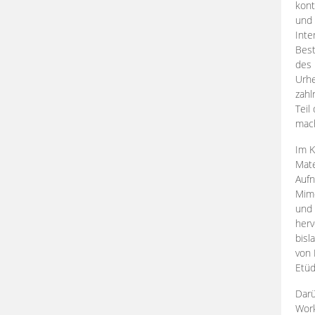
kont
und 
Inte
Best
des 
Urhe
zahl
Teil
mac
Im K
Mate
Aufn
Mime
und
herv
bisl
von 
Etüd
Darü
Work