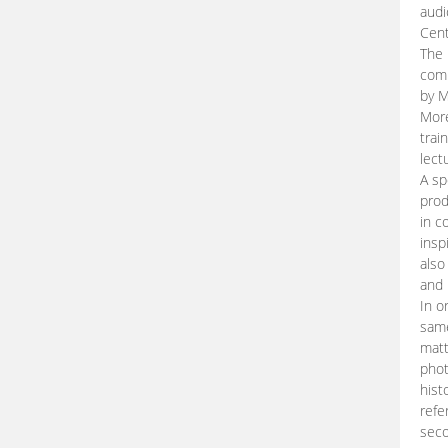
audi
Cent
The 
comp
by M
More
trai
lect
A sp
prod
in c
insp
also
and 
In o
same
matt
phot
hist
refe
seco