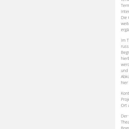
Term
Inte
Die 
weit
ergä
Im T
russ
Begr
hier
werd
und 
Abkü
hier
Kont
Proj
Ort
Der 
Thea
Bogd