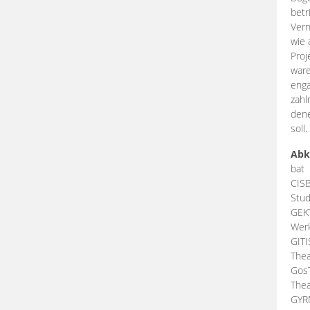
betr
Verm
wie 
Proj
ware
enga
zahl
dene
soll.
Abk
bat
CIS
Stud
GEK
Werk
GIT
Thea
Gos
Thea
GY