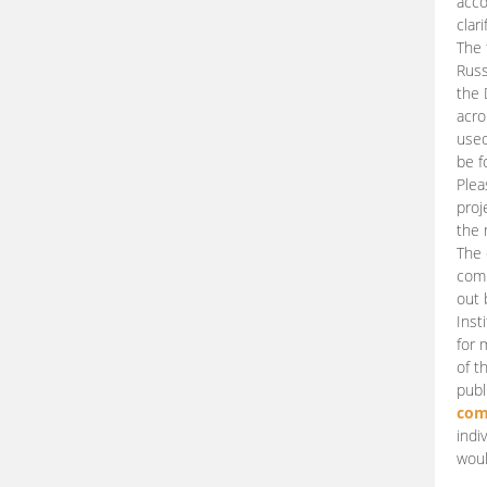
acco
clari
The 
Russ
the 
acro
used
be f
Plea
proj
the 
The 
comm
out 
Inst
for 
of t
publ
com
indi
woul