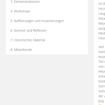
3. Demonstrationen
Im R
Verz
4. Workshops
Lang
thea
5. Aufführungen und Inszenierungen
Mey
ausg
6. Kontext und Reflexion
Medi
Inte
7. Historisches Material
Seit
8. Mitwirkende
kont
Aus
Teil
von 
Meye
entw
Kont
Demo
Vort
der 
Jörg