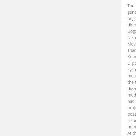
The 
gene
ongo
dire
Bogd
Niko
Meye
Than
Kom
Digi
syst
mean
the 
dive
medi
has 
proj
poss
issu
nume
At t