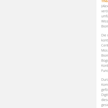
The
(Ale
verö
umfa
Wiss
Biom
Die 
kont
Cent
Mosk
Biom
Bogd
Kont
Fund
Durc
Komp
gefö
Digi
dies
gesi