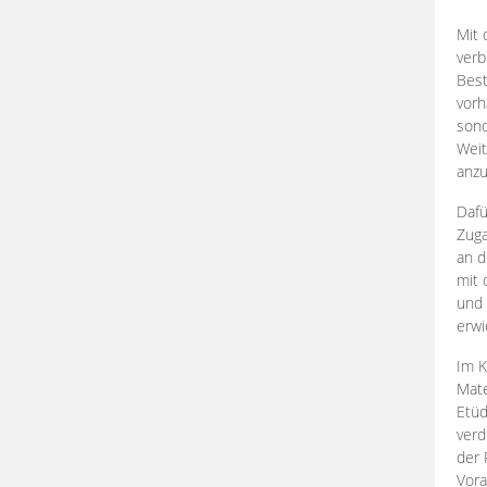
Mit 
verb
Best
vorh
son
Weit
anzu
Dafü
Zuga
an d
mit 
und 
erwi
Im K
Mate
Etü
verd
der 
Vora