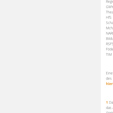
Regi
GW
Thea
HfS
Scha
Mch
NA
Bil
RSF
Föde
TI
Eine
des 
hier
1
Da
das
Digi