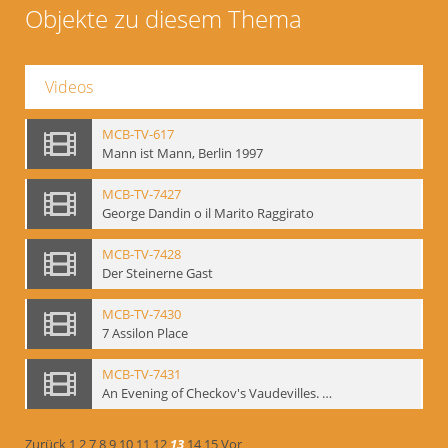
Objekte zu diesem Thema
Videos
MCB-TV-617
Mann ist Mann, Berlin 1997
MCB-TV-7427
George Dandin o il Marito Raggirato
MCB-TV-7428
Der Steinerne Gast
MCB-TV-7430
7 Assilon Place
MCB-TV-7431
An Evening of Checkov's Vaudevilles. The Evils of Tobacco, The Bear, The Marriage Proposal
Zurück
1
2
7
8
9
10
11
12
13
14
15
Vor