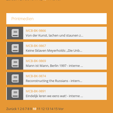
Printmedien
MCB-BK-9866
Von der Kunst, lachen und staunen zu machen. Das Meyerhold-Projekt im bat Studiotheater - interne Signatur: BM-prt-63
MCB-BK-9867
Keine Sklaven Meyerholds: „Die Unbekannte“ und „Eine gewisse Anzahl Gespräche im bat“ - interne Signatur: BM-prt-64
MCB-BK-9869
Mann ist Mann, Berlin 1997 - interne Signatur: BM-prt-66
MCB-BK-9874
Reconstructing the Russians - interne Signatur: BM-prt-70b
MCB-BK-9891
Eindelijk leren we eens wat! - interne Signatur: BM-prt-86
Zurück
1
2
6
7
8
9
10
11
12
13
14
15
Vor