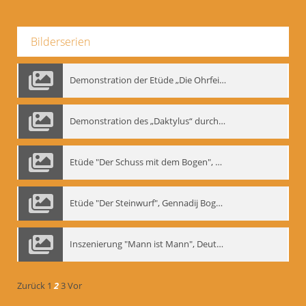
Bilderserien
Demonstration der Etüde „Die Ohrfeige“
Demonstration des „Daktylus“ durch Gennadij Nikolajewitsch Bogdanow, Berlin 1991
Etüde "Der Schuss mit dem Bogen", Gennadij Bogdanow
Etüde "Der Steinwurf", Gennadij Bogdanow
Inszenierung "Mann ist Mann", Deutsches Theater Berlin, 1997
Zurück
1
2
3
Vor