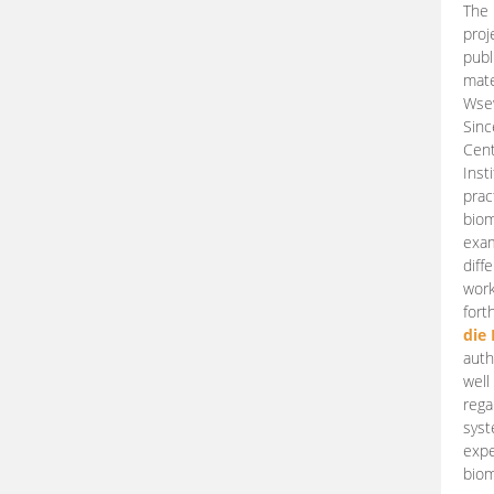
The 
proj
publ
mate
Wsew
Sinc
Cent
Inst
prac
biom
exam
diff
work
fort
die
auth
well
rega
syst
expe
biom