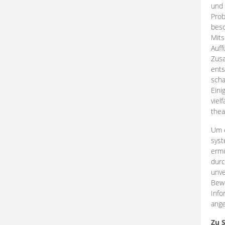
und 
Prob
beso
Mits
Auff
Zus
ents
scha
Eini
viel
thea
Um e
syst
ermö
durc
unve
Bewe
Info
ange
Zu 