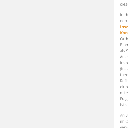
dies
In d
den 
Ins
Kon
Ordn
Biom
als 
Ausb
Insz
(Ins
theo
Refl
einz
mite
Frag
ist 
An v
im O
verw