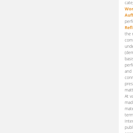
cate
Wor
Auf
perf
Ref
the 
comp
unde
(dem
basi
perf
and 
conn
pres
matt
At v
made
mate
term
Inte
publ