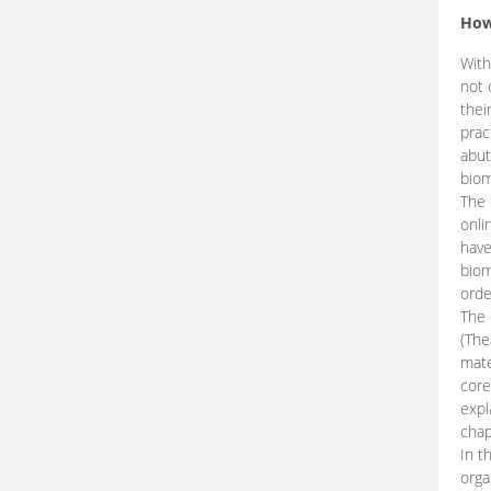
How
With
not 
thei
prac
abut
biom
The 
onli
have
biom
orde
The
(The
mate
core
expl
chap
In t
orga