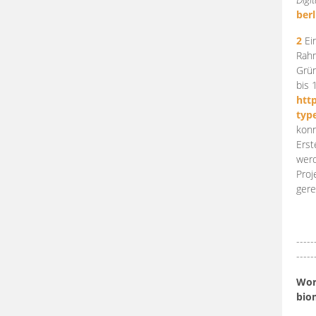
berl
2
Ein
Rahm
Grün
bis 
htt
typ
konn
Erst
werd
Proj
gere
-----
-----
Work
bio