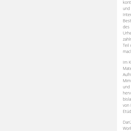
kont
und 
Inte
Best
des 
Urhe
zahl
Teil
mac
Im K
Mate
Aufn
Mime
und
herv
bisl
von 
Etüd
Darü
Work