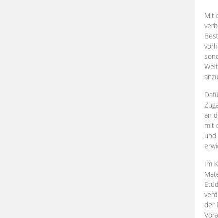
Mit 
verb
Best
vorh
son
Weit
anzu
Dafü
Zuga
an d
mit 
und 
erwi
Im K
Mate
Etü
verd
der 
Vora