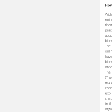
How
With
not 
thei
prac
abut
biom
The 
onli
have
biom
orde
The
(The
mate
core
expl
chap
In t
orga