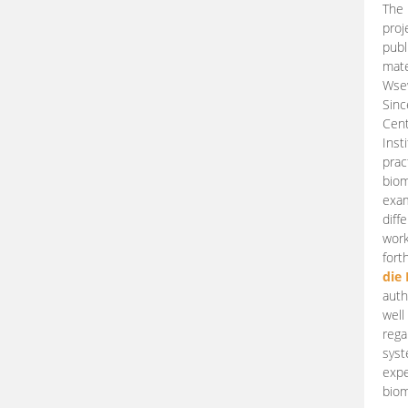
The 
proj
publ
mate
Wsew
Sinc
Cent
Inst
prac
biom
exam
diff
work
fort
die
auth
well
rega
syst
expe
biom