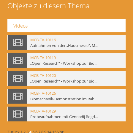
Objekte zu diesem Thema
Videos
MCB-TV-10116
Aufnahmen von der „Hausmesse“, Mime Centrum Berlin, 1994. Ausstellung und Veranstaltungsreihe anlässlich des 120. Geburtstages von W. E. Meyerhold im Mime Centrum Berlin, Februar 1994 (Bd.3) - Interne Signatur: BM-vid-23
MCB-TV-10119
„Open Research“ - Workshop zur Biomechanik, 10.-14.05.1994 im Mime Centrum Berlin (Bd.1). - Interne Signatur: BM-vid-26
MCB-TV-10120
„Open Research“ - Workshop zur Biomechanik, 10.-14.05.1994 im Mime Centrum Berlin (Bd.2). - Interne Signatur: BM-vid-27
MCB-TV-10126
Biomechanik-Demonstration im Rahmen vom 2. Kongress der European Mime Federation: „Rekonstruktion/Innovation“, Berlin Mai 1993 - Interne Signatur: BM-vid-36
MCB-TV-10129
Probeaufnahmen mit Gennadij Bogdanow und Demonstrationsvortrag im Berliner Ensemble, 04.10.1991, Ausschnitt 2 - Interne Signatur: BM-vid-45_A2
Zurück
1
2
3
4
5
6
7
8
9
14
15
Vor