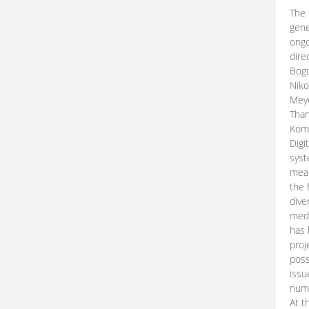
The 
gene
ongo
dire
Bogd
Niko
Meye
Than
Kom
Digi
syst
mean
the 
dive
medi
has 
proj
poss
issu
nume
At t