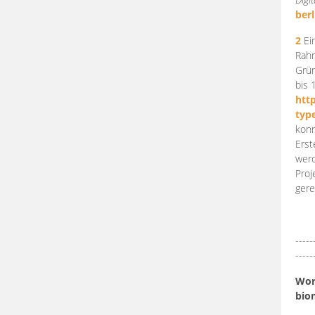
berl
2
Ein
Rahm
Grün
bis 
htt
typ
konn
Erst
werd
Proj
gere
-----
-----
Work
bio