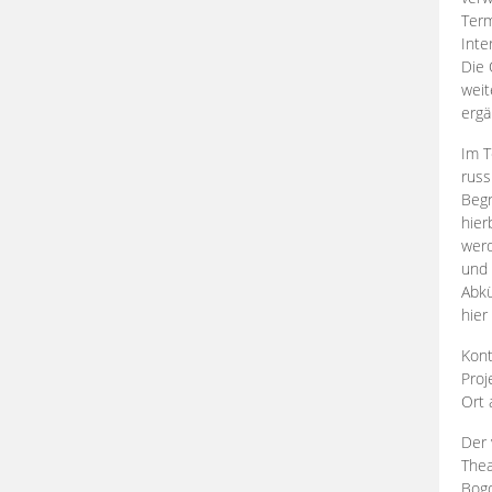
Term
Inte
Die 
weit
ergä
Im T
russ
Begr
hier
werd
und 
Abkü
hier
Kont
Proj
Ort
Der 
Thea
Bogd