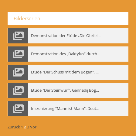
Bilderserien
Demonstration der Etüde „Die Ohrfeige“
Demonstration des „Daktylus“ durch Gennadij Nikolajewitsch Bogdanow, Berlin 1991
Etüde "Der Schuss mit dem Bogen", Gennadij Bogdanow
Etüde "Der Steinwurf", Gennadij Bogdanow
Inszenierung "Mann ist Mann", Deutsches Theater Berlin, 1997
Zurück
1
2
3
Vor