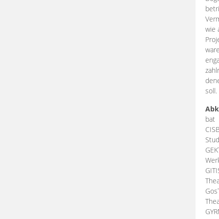
betr
Verm
wie 
Proj
ware
enga
zahl
dene
soll.
Abk
bat
CIS
Stud
GEK
Werk
GIT
Thea
Gos
Thea
GY