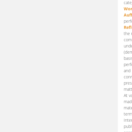
cate
Wor
Auf
perf
Ref
the 
comp
unde
(dem
basi
perf
and 
conn
pres
matt
At v
made
mate
term
Inte
publ