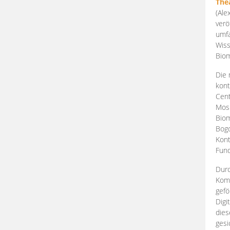
The
(Ale
verö
umfa
Wiss
Biom
Die 
kont
Cent
Mosk
Biom
Bogd
Kont
Fund
Durc
Komp
gefö
Digi
dies
gesi