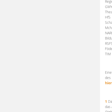
Regi
GW
Thea
HfS
Scha
Mch
NA
Bil
RSF
Föde
TI
Eine
des 
hier
1
Da
das
Digi