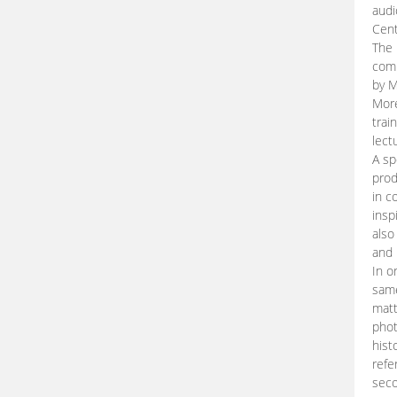
audi
Cent
The 
comp
by M
More
trai
lect
A sp
prod
in c
insp
also
and 
In o
same
matt
phot
hist
refe
seco