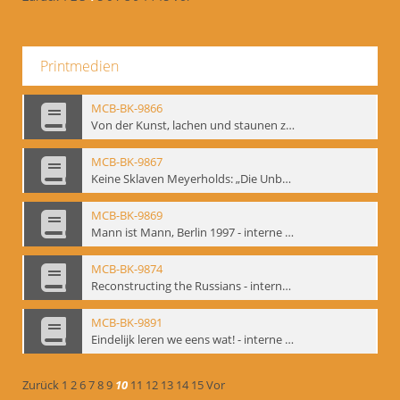
Printmedien
MCB-BK-9866
Von der Kunst, lachen und staunen zu machen. Das Meyerhold-Projekt im bat Studiotheater - interne Signatur: BM-prt-63
MCB-BK-9867
Keine Sklaven Meyerholds: „Die Unbekannte“ und „Eine gewisse Anzahl Gespräche im bat“ - interne Signatur: BM-prt-64
MCB-BK-9869
Mann ist Mann, Berlin 1997 - interne Signatur: BM-prt-66
MCB-BK-9874
Reconstructing the Russians - interne Signatur: BM-prt-70b
MCB-BK-9891
Eindelijk leren we eens wat! - interne Signatur: BM-prt-86
Zurück
1
2
6
7
8
9
10
11
12
13
14
15
Vor