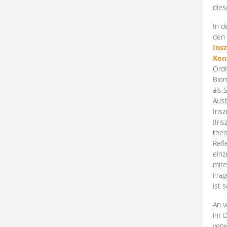
dies
In d
den 
Ins
Kon
Ordn
Biom
als 
Ausb
Insz
(Ins
theo
Refl
einz
mite
Frag
ist 
An v
im O
verw