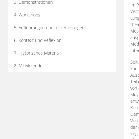
3. Demonstrationen
Im R
Verz
4. Workshops
Lang
thea
5. Aufführungen und Inszenierungen
Mey
ausg
6. Kontext und Reflexion
Medi
Inte
7. Historisches Material
Seit
8. Mitwirkende
kont
Aus
Teil
von 
Meye
entw
Kont
Demo
Vort
der 
Jörg