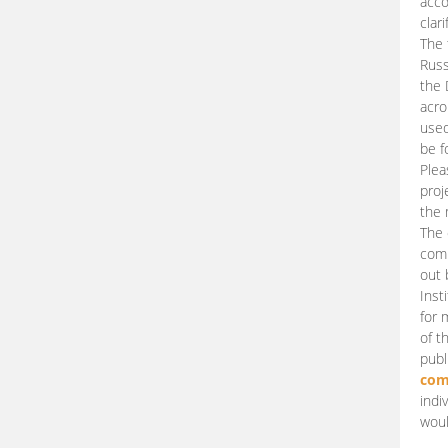
acco
clari
The 
Russ
the 
acro
used
be f
Plea
proj
the 
The 
comm
out 
Inst
for 
of t
publ
com
indi
woul