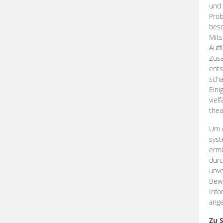
und 
Prob
beso
Mits
Auff
Zus
ents
scha
Eini
viel
thea
Um e
syst
ermö
durc
unve
Bewe
Info
ange
Zu 