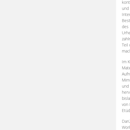
kont
und 
Inte
Best
des 
Urhe
zahl
Teil
mac
Im K
Mate
Aufn
Mime
und
herv
bisl
von 
Etüd
Darü
Work