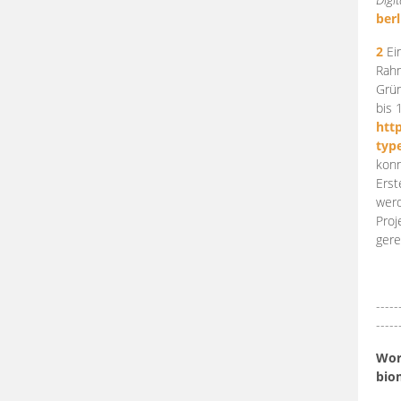
berl
2
Ein
Rahm
Grün
bis 
htt
typ
konn
Erst
werd
Proj
gere
-----
-----
Work
bio