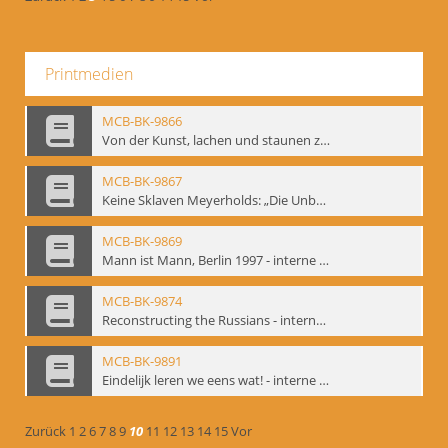
Printmedien
MCB-BK-9866
Von der Kunst, lachen und staunen zu machen. Das Meyerhold-Projekt im bat Studiotheater - interne Signatur: BM-prt-63
MCB-BK-9867
Keine Sklaven Meyerholds: „Die Unbekannte“ und „Eine gewisse Anzahl Gespräche im bat“ - interne Signatur: BM-prt-64
MCB-BK-9869
Mann ist Mann, Berlin 1997 - interne Signatur: BM-prt-66
MCB-BK-9874
Reconstructing the Russians - interne Signatur: BM-prt-70b
MCB-BK-9891
Eindelijk leren we eens wat! - interne Signatur: BM-prt-86
Zurück
1
2
6
7
8
9
10
11
12
13
14
15
Vor