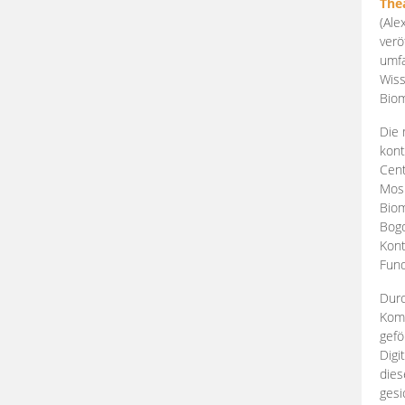
The
(Ale
verö
umfa
Wiss
Biom
Die 
kont
Cent
Mosk
Biom
Bogd
Kont
Fund
Durc
Komp
gefö
Digi
dies
gesi