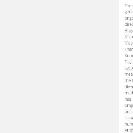
The 
gene
ongo
dire
Bogd
Niko
Meye
Than
Kom
Digi
syst
mean
the 
dive
medi
has 
proj
poss
issu
nume
At t