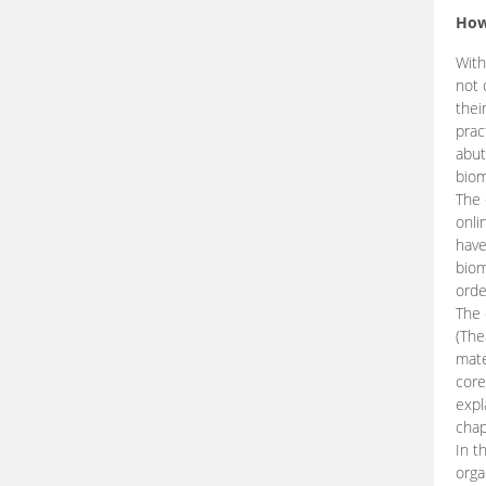
How
With
not 
thei
prac
abut
biom
The 
onli
have
biom
orde
The
(The
mate
core
expl
chap
In t
orga