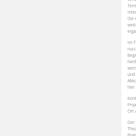
Term
Inte
Die 
weit
ergä
Im T
russ
Begr
hier
werd
und 
Abkü
hier
Kont
Proj
Ort
Der 
Thea
Bogd