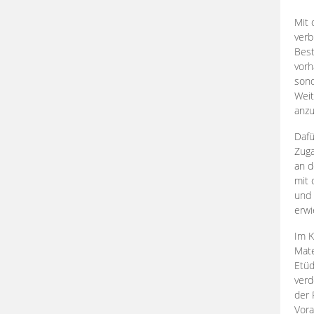
Mit 
verb
Best
vorh
son
Weit
anzu
Dafü
Zuga
an d
mit 
und 
erwi
Im K
Mate
Etü
verd
der 
Vora