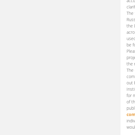
acco
clari
The 
Russ
the 
acro
used
be f
Plea
proj
the 
The 
comm
out 
Inst
for 
of t
publ
com
indi
woul