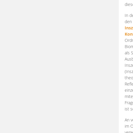
dies
In d
den 
Ins
Kon
Ordn
Biom
als 
Ausb
Insz
(Ins
theo
Refl
einz
mite
Frag
ist 
An v
im O
verw