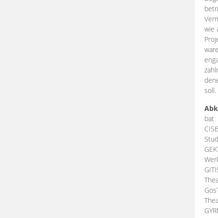
betr
Verm
wie 
Proj
ware
enga
zahl
dene
soll.
Abk
bat
CIS
Stud
GEK
Werk
GIT
Thea
Gos
Thea
GY