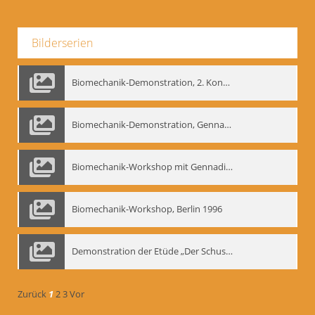
Bilderserien
Biomechanik-Demonstration, 2. Kongress der EMF, Mai 1995
Biomechanik-Demonstration, Gennadij Bogdanow im Berliner Ensemble, 04.10.1991
Biomechanik-Workshop mit Gennadij Nikolajewitsch Bogdanow im Mime Centrum Berlin, 1991
Biomechanik-Workshop, Berlin 1996
Demonstration der Etüde „Der Schuss mit dem Bogen“ durch Gennadij Nikolajewitsch Bogdanow, Berlin 1991
Zurück
1
2
3
Vor