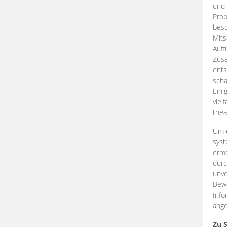
und 
Prob
beso
Mits
Auff
Zus
ents
scha
Eini
viel
thea
Um e
syst
ermö
durc
unve
Bewe
Info
ange
Zu 