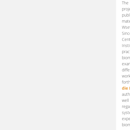
The 
proj
publ
mate
Wsew
Sinc
Cent
Inst
prac
biom
exam
diff
work
fort
die
auth
well
rega
syst
expe
biom