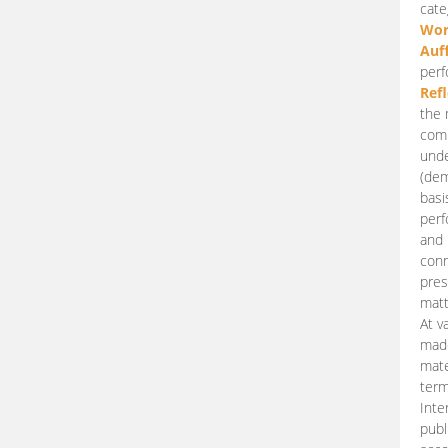
cate
Wor
Auf
perf
Ref
the 
comp
unde
(dem
basi
perf
and 
conn
pres
matt
At v
made
mate
term
Inte
publ