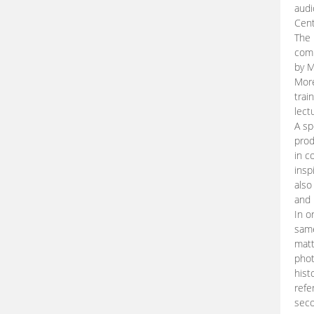
audi
Cent
The 
comp
by M
More
trai
lect
A sp
prod
in c
insp
also
and 
In o
same
matt
phot
hist
refe
seco