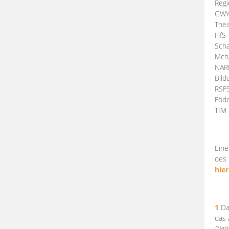
Regi
GW
Thea
HfS
Scha
Mch
NA
Bil
RSF
Föde
TI
Eine
des 
hier
1
Da
das
Digi