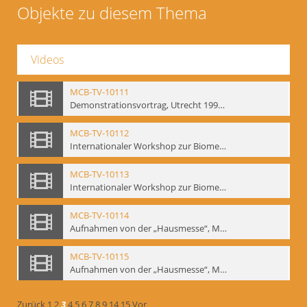
Objekte zu diesem Thema
Videos
MCB-TV-10111
Demonstrationsvortrag, Utrecht 1991 (2) - Interne Signatur: BM-vid-18
MCB-TV-10112
Internationaler Workshop zur Biomechanik, GITIS, Moskau, Januar 1993 (Bd.1) - Interne Signatur: BM-vid-19
MCB-TV-10113
Internationaler Workshop zur Biomechanik, GITIS, Moskau, Januar 1993 (Bd.2) - Interne Signatur: BM-vid-20
MCB-TV-10114
Aufnahmen von der „Hausmesse“, Mime Centrum Berlin, 1994. Ausstellung und Veranstaltungsreihe anlässlich des 120. Geburtstages von W. E. Meyerhold im Mime Centrum Berlin, Februar 1994 (Bd. 1) - Interne Signatur: BM-vid-21
MCB-TV-10115
Aufnahmen von der „Hausmesse“, Mime Centrum Berlin, 1994. Ausstellung und Veranstaltungsreihe anlässlich des 120. Geburtstages von W. E. Meyerhold im Mime Centrum Berlin, Februar 1994 (Bd. 2) - Interne Signatur: BM-vid-22
Zurück
1
2
3
4
5
6
7
8
9
14
15
Vor