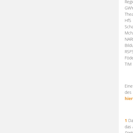
Regi
GW
Thea
HfS
Scha
Mch
NA
Bil
RSF
Föde
TI
Eine
des 
hier
1
Da
das
Digi