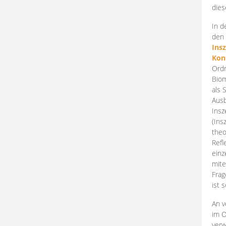
dies
In d
den 
Ins
Kon
Ordn
Biom
als 
Ausb
Insz
(Ins
theo
Refl
einz
mite
Frag
ist 
An v
im O
verw