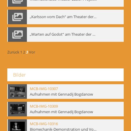
„Karlsson vom Dach“ am Theater der Satire, Moskau 1985
„Warten auf Godot“ am Theater der Saire, Moskau 1980er
Zurück
1
2
3
Vor
Bilder
MCB-IMG-10307
Aufnahmen mit Gennadij Bogdanow
MCB-IMG-10309
Aufnahmen mit Gennadij Bogdanow
MCB-IMG-10316
Biomechanik-Demonstration und Vortrag, Berliner Ensemble, 04.10.1991