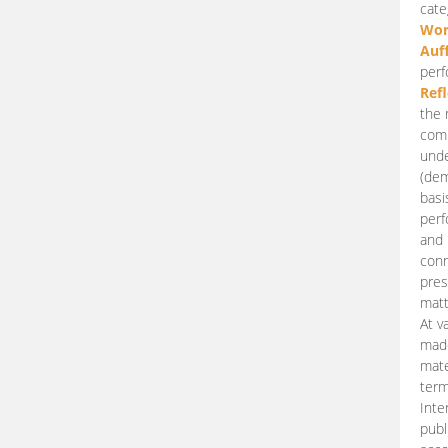
cate
Wor
Auf
perf
Ref
the 
comp
unde
(dem
basi
perf
and 
conn
pres
matt
At v
made
mate
term
Inte
publ