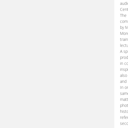
audi
Cent
The 
comp
by M
More
trai
lect
A sp
prod
in c
insp
also
and 
In o
same
matt
phot
hist
refe
seco