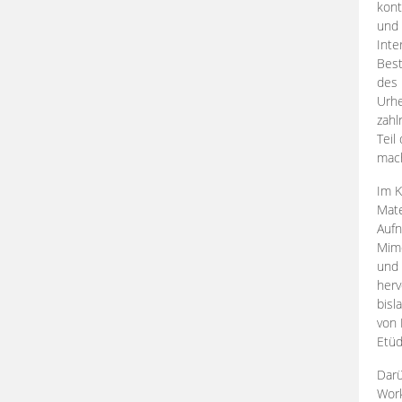
kont
und 
Inte
Best
des 
Urhe
zahl
Teil
mac
Im K
Mate
Aufn
Mime
und
herv
bisl
von 
Etüd
Darü
Work