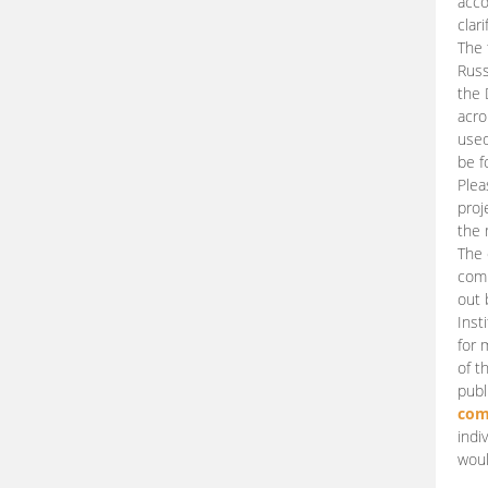
acco
clari
The 
Russ
the 
acro
used
be f
Plea
proj
the 
The 
comm
out 
Inst
for 
of t
publ
com
indi
woul