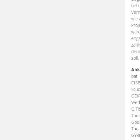
betr
Verm
wie 
Proj
ware
enga
zahl
dene
soll.
Abk
bat
CIS
Stud
GEK
Werk
GIT
Thea
Gos
Thea
GY