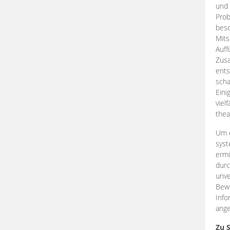
und 
Prob
beso
Mits
Auff
Zus
ents
scha
Eini
viel
thea
Um e
syst
ermö
durc
unve
Bewe
Info
ange
Zu 