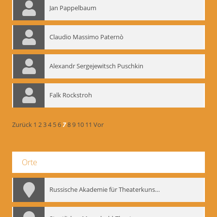
Jan Pappelbaum
Claudio Massimo Paternò
Alexandr Sergejewitsch Puschkin
Falk Rockstroh
Zurück
1
2
3
4
5
6
7
8
9
10
11
Vor
Orte
Russische Akademie für Theaterkunst – GITIS