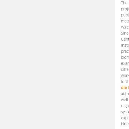
The 
proj
publ
mate
Wsew
Sinc
Cent
Inst
prac
biom
exam
diff
work
fort
die
auth
well
rega
syst
expe
biom