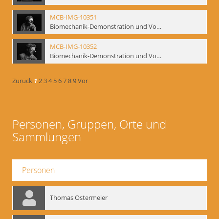
MCB-IMG-10351
Biomechanik-Demonstration und Vortrag, Berliner Ensemble, 04.10.1991
MCB-IMG-10352
Biomechanik-Demonstration und Vortrag, Berliner Ensemble, 04.10.1991
Zurück
1
2
3
4
5
6
7
8
9
Vor
Personen, Gruppen, Orte und
Sammlungen
Personen
Thomas Ostermeier