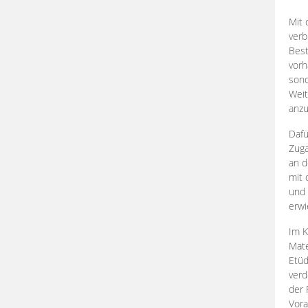
Mit 
verb
Best
vorh
son
Weit
anzu
Dafü
Zuga
an d
mit 
und 
erwi
Im K
Mate
Etü
verd
der 
Vora