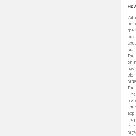
How
With
not 
thei
prac
abut
biom
The 
onli
have
biom
orde
The
(The
mate
core
expl
chap
In t
orga