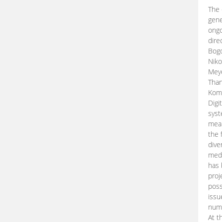
The 
gene
ongo
dire
Bogd
Niko
Meye
Than
Kom
Digi
syst
mean
the 
dive
medi
has 
proj
poss
issu
nume
At t