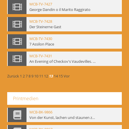
MCB-TV-7427
George Dandin o il Marito Raggirato
MCB-TV-7428
Der Steinerne Gast
MCB-TV-7430
7 Assilon Place
MCB-TV-7431
An Evening of Checkov's Vaudevilles. The Evils of Tobacco, The Bear, The Marriage Proposal
Zurück
1
2
7
8
9
10
11
12
13
14
15
Vor
Printmedien
MCB-BK-9866
Von der Kunst, lachen und staunen zu machen. Das Meyerhold-Projekt im bat Studiotheater - interne Signatur: BM-prt-63