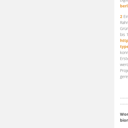
berl
2
Ein
Rahm
Grün
bis 
htt
typ
konn
Erst
werd
Proj
gere
-----
-----
Work
bio