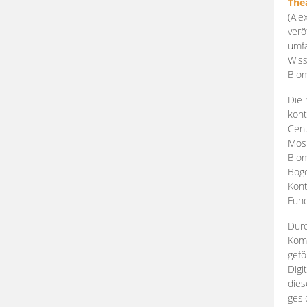
The
(Ale
verö
umfa
Wiss
Biom
Die 
kont
Cent
Mosk
Biom
Bogd
Kont
Fund
Durc
Komp
gefö
Digi
dies
gesi