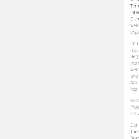
Term
Inte
Die 
weit
ergä
Im T
russ
Begr
hier
werd
und 
Abkü
hier
Kont
Proj
Ort
Der 
Thea
Bogd