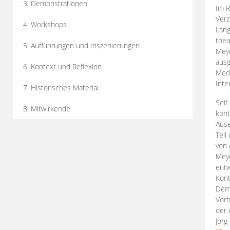
3. Demonstrationen
Im R
Verz
4. Workshops
Lang
thea
5. Aufführungen und Inszenierungen
Mey
ausg
6. Kontext und Reflexion
Medi
Inte
7. Historisches Material
Seit
8. Mitwirkende
kont
Aus
Teil
von 
Meye
entw
Kont
Demo
Vort
der 
Jörg