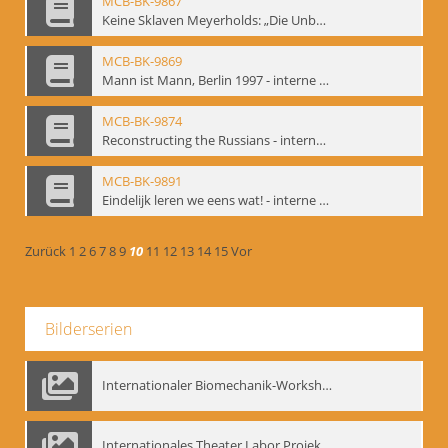
MCB-BK-9867
Keine Sklaven Meyerholds: „Die Unbekannte“ und „Eine gewisse Anzahl Gespräche im bat“ - interne Signatur: BM-prt-64
MCB-BK-9869
Mann ist Mann, Berlin 1997 - interne Signatur: BM-prt-66
MCB-BK-9874
Reconstructing the Russians - interne Signatur: BM-prt-70b
MCB-BK-9891
Eindelijk leren we eens wat! - interne Signatur: BM-prt-86
Zurück
1
2
6
7
8
9
10
11
12
13
14
15
Vor
Bilderserien
Internationaler Biomechanik-Workshop, Moskau 1993
Internationales Theater Labor Projekt: Play Don Juan