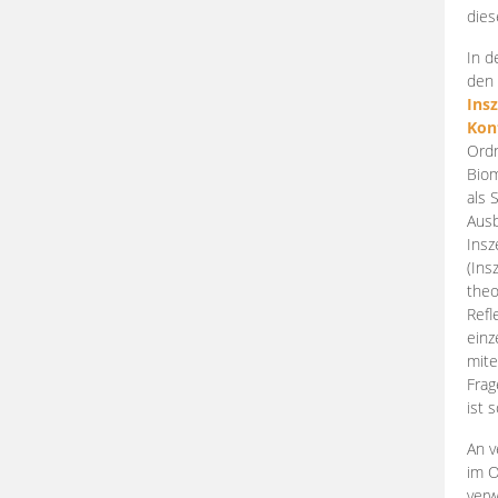
dies
In d
den 
Ins
Kon
Ordn
Biom
als 
Ausb
Insz
(Ins
theo
Refl
einz
mite
Frag
ist 
An v
im O
verw