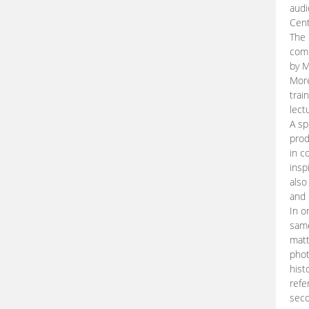
audi
Cent
The 
comp
by M
More
trai
lect
A sp
prod
in c
insp
also
and 
In o
same
matt
phot
hist
refe
seco