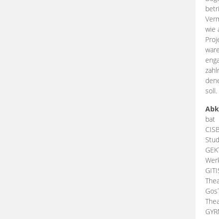
betr
Verm
wie 
Proj
ware
enga
zahl
dene
soll.
Abk
bat
CIS
Stud
GEK
Werk
GIT
Thea
Gos
Thea
GY