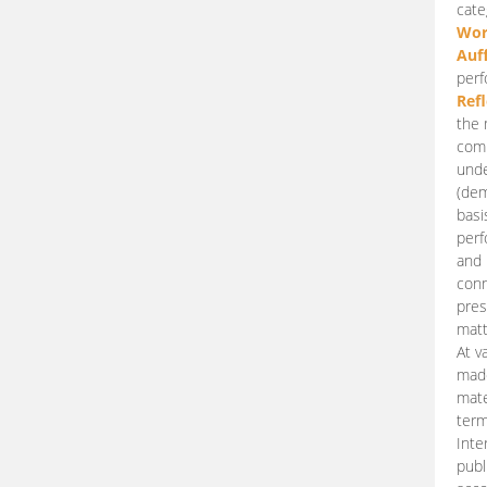
cate
Wor
Auf
perf
Ref
the 
comp
unde
(dem
basi
perf
and 
conn
pres
matt
At v
made
mate
term
Inte
publ