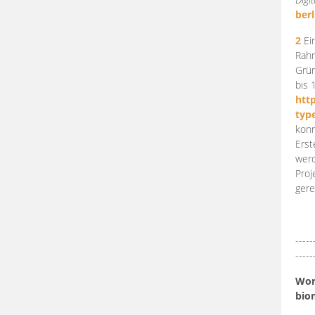
berl
2
Ein
Rahm
Grün
bis 
htt
typ
konn
Erst
werd
Proj
gere
-----
-----
Work
bio