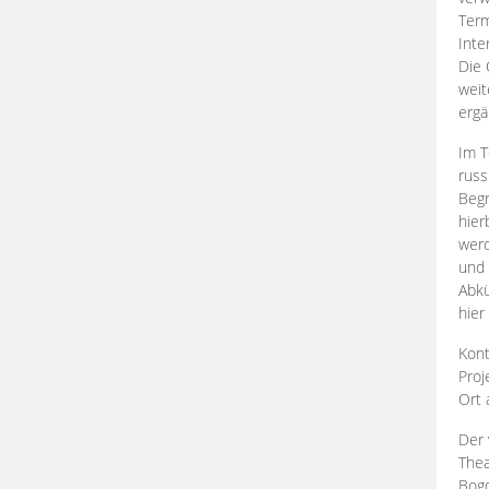
Term
Inte
Die 
weit
ergä
Im T
russ
Begr
hier
werd
und 
Abkü
hier
Kont
Proj
Ort
Der 
Thea
Bogd