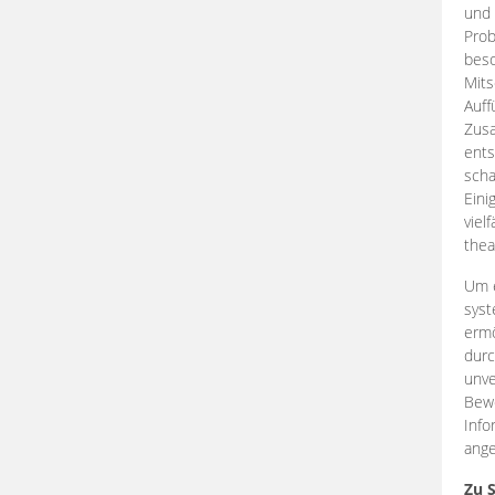
und 
Prob
beso
Mits
Auff
Zus
ents
scha
Eini
viel
thea
Um e
syst
ermö
durc
unve
Bewe
Info
ange
Zu 