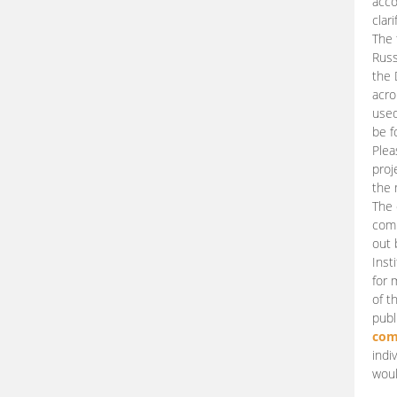
acco
clari
The 
Russ
the 
acro
used
be f
Plea
proj
the 
The 
comm
out 
Inst
for 
of t
publ
com
indi
woul