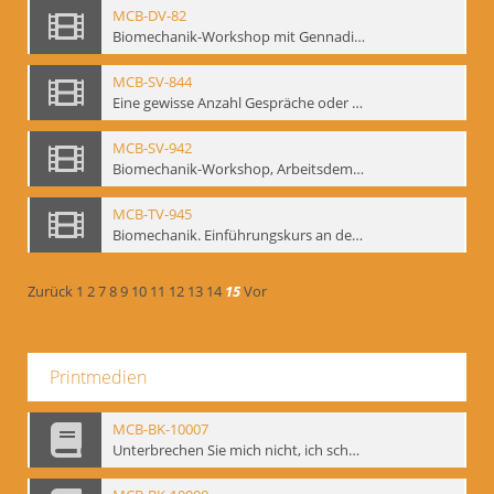
MCB-DV-82
Biomechanik-Workshop mit Gennadij Bogdanow, Berlin, 1997
MCB-SV-844
Eine gewisse Anzahl Gespräche oder das völlig unbearbeitete Stundenbuch, Berlin 1995.
MCB-SV-942
Biomechanik-Workshop, Arbeitsdemonstration in der Staatsoper unter den Linden 2002
MCB-TV-945
Biomechanik. Einführungskurs an der HfS "Ernst Busch" 1995 (Vorarbeiten zu den Inszenierungen von T. Ostermeier u. Chr. v. Treskow). Teil 2
Zurück
1
2
7
8
9
10
11
12
13
14
15
Vor
Printmedien
MCB-BK-10007
Unterbrechen Sie mich nicht, ich schweige - interne Signatur: BM-prt-215-f