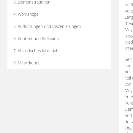
3. Demonstrationen
Im R
Verz
4. Workshops
Lang
thea
5. Aufführungen und Inszenierungen
Mey
ausg
6. Kontext und Reflexion
Medi
Inte
7. Historisches Material
Seit
8. Mitwirkende
kont
Aus
Teil
von 
Meye
entw
Kont
Demo
Vort
der 
Jörg