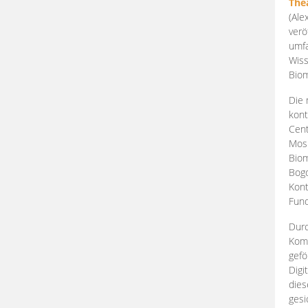
The
(Ale
verö
umfa
Wiss
Biom
Die 
kont
Cent
Mosk
Biom
Bogd
Kont
Fund
Durc
Komp
gefö
Digi
dies
gesi