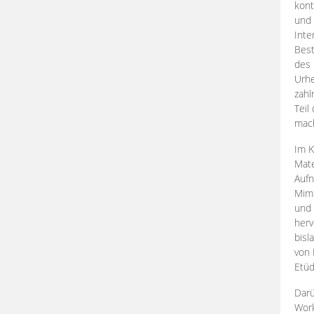
kont
und 
Inte
Best
des 
Urhe
zahl
Teil
mac
Im K
Mate
Aufn
Mime
und
herv
bisl
von 
Etüd
Darü
Work