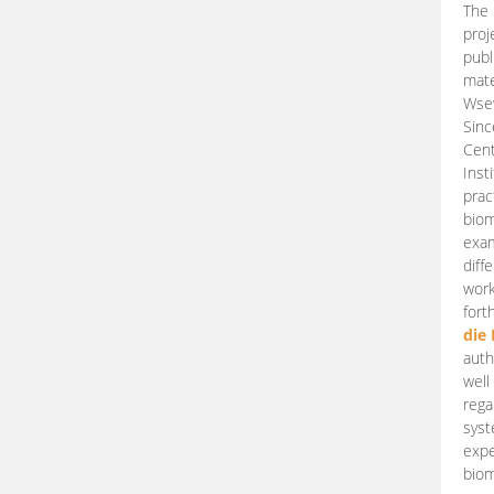
The 
proj
publ
mate
Wsew
Sinc
Cent
Inst
prac
biom
exam
diff
work
fort
die
auth
well
rega
syst
expe
biom