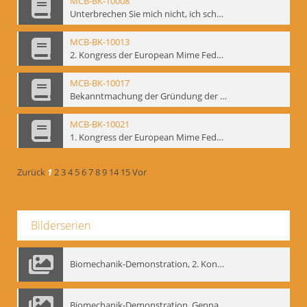
MCB-BK-10008
Unterbrechen Sie mich nicht, ich schweige - interne Signatur: BM-prt-215-r
MCB-BK-10013
2. Kongress der European Mime Federation: „Rekonstruktion/Innovation“, Berlin Mai 1993 - interne Signatur: BM-prt-221
MCB-BK-10017
Bekanntmachung der Gründung der European Mime Federation - interne Signatur: BM-prt-225
MCB-BK-10021
1. Kongress der European Mime Federation, Amsterdam, September 1991 - interne Signatur: BM-prt-229
Zurück
1
2
3
4
5
6
7
8
9
14
15
Vor
Bilderserien
Biomechanik-Demonstration, 2. Kongress der EMF, Mai 1995
Biomechanik-Demonstration, Gennadij Bogdanow im Berliner Ensemble, 04.10.1991