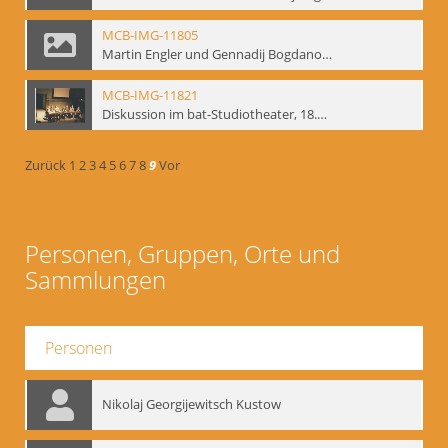
MCB-IMG-11805
Martin Engler und Gennadij Bogdanow; BM-img-113
MCB-IMG-11821
Diskussion im bat-Studiotheater, 18.09.1995; BM-img-127-3
Zurück
1
2
3
4
5
6
7
8
9
Vor
Personen, Gruppen, Orte und
Sammlungen
Personen
Nikolaj Georgijewitsch Kustow