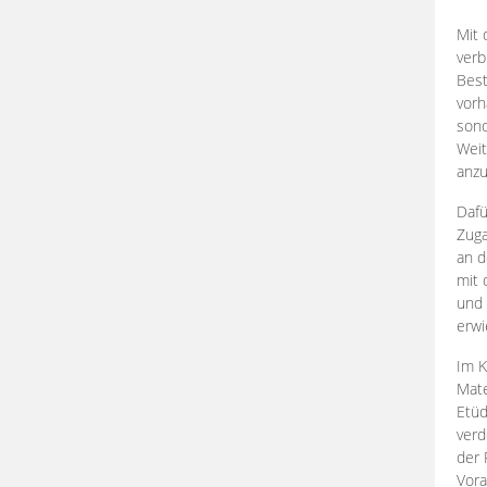
Mit 
verb
Best
vorh
son
Weit
anzu
Dafü
Zuga
an d
mit 
und 
erwi
Im K
Mate
Etü
verd
der 
Vora