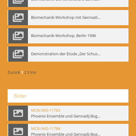
Biomechanik-Workshop mit Gennadij Nikolajewitsch Bogdanow im Mime Centrum Berlin, 1991
Biomechanik-Workshop, Berlin 1996
Demonstration der Etüde „Der Schuss mit dem Bogen“ durch Gennadij Nikolajewitsch Bogdanow, Berlin 1991
Zurück
1
2
3
Vor
Bilder
MCB-IMG-11783
Phoenix Ensemble und Gennadij Bogdanow; BM-img-105-9
MCB-IMG-11784
Phoenix Ensemble und Gennadij Bogdanow; BM-img-105-10