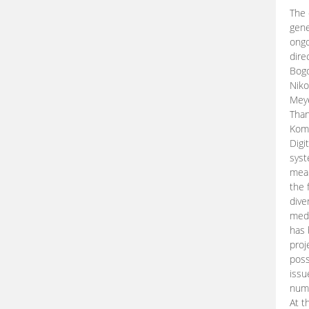
The 
gene
ongo
dire
Bogd
Niko
Meye
Than
Kom
Digi
syst
mean
the 
dive
medi
has 
proj
poss
issu
nume
At t