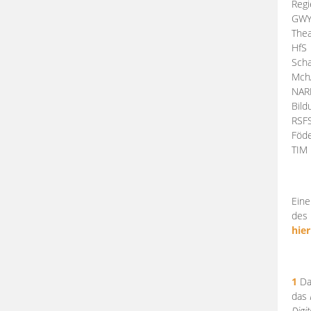
Regi
GW
Thea
HfS
Scha
Mch
NA
Bil
RSF
Föde
TI
Eine
des 
hier
1
Da
das
Digi