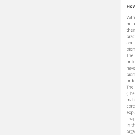
How
With
not 
thei
prac
abut
biom
The 
onli
have
biom
orde
The
(The
mate
core
expl
chap
In t
orga