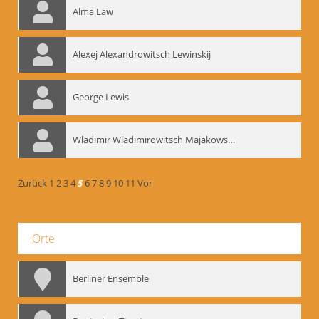
Alma Law
Alexej Alexandrowitsch Lewinskij
George Lewis
Wladimir Wladimirowitsch Majakowskij
Zurück
1
2
3
4
5
6
7
8
9
10
11
Vor
Orte
Berliner Ensemble