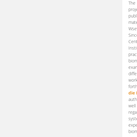
The 
proj
publ
mate
Wsew
Sinc
Cent
Inst
prac
biom
exam
diff
work
fort
die
auth
well
rega
syst
expe
biom