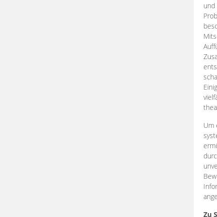
und 
Prob
beso
Mits
Auff
Zus
ents
scha
Eini
viel
thea
Um e
syst
ermö
durc
unve
Bewe
Info
ange
Zu 