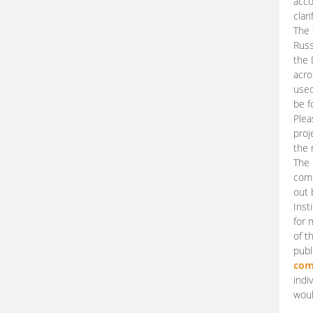
acco
clari
The 
Russ
the 
acro
used
be f
Plea
proj
the 
The 
comm
out 
Inst
for 
of t
publ
com
indi
woul