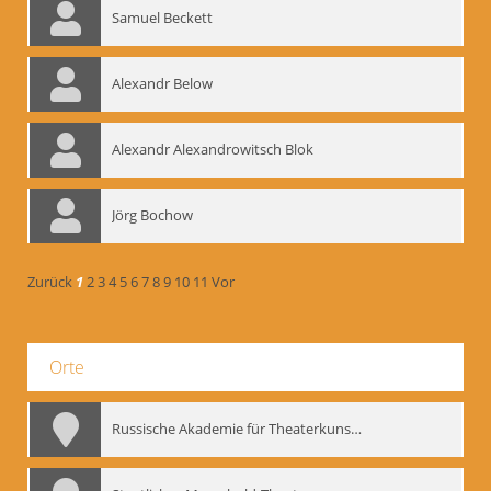
Samuel Beckett
Alexandr Below
Alexandr Alexandrowitsch Blok
Jörg Bochow
Zurück
1
2
3
4
5
6
7
8
9
10
11
Vor
Orte
Russische Akademie für Theaterkunst – GITIS