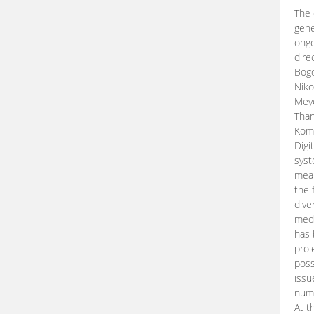
The 
gene
ongo
dire
Bogd
Niko
Meye
Than
Kom
Digi
syst
mean
the 
dive
medi
has 
proj
poss
issu
nume
At t