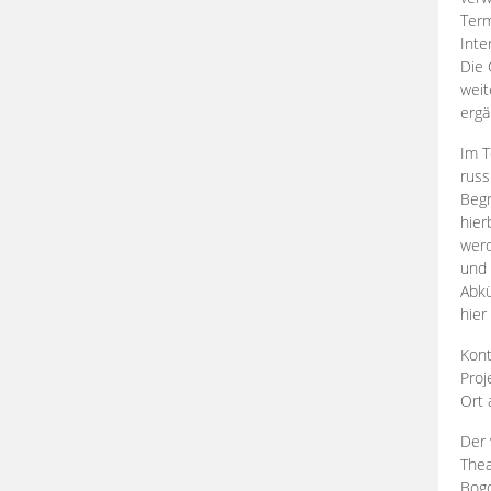
Term
Inte
Die 
weit
ergä
Im T
russ
Begr
hier
werd
und 
Abkü
hier
Kont
Proj
Ort
Der 
Thea
Bogd