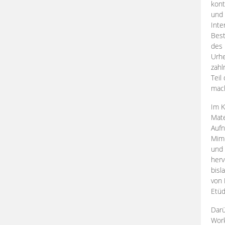
kont
und 
Inte
Best
des 
Urhe
zahl
Teil
mac
Im K
Mate
Aufn
Mime
und
herv
bisl
von 
Etüd
Darü
Work