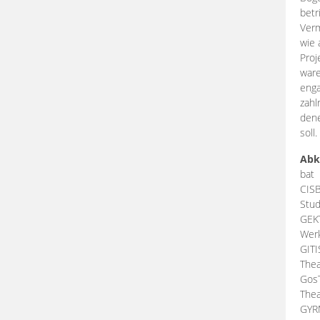
betr
Verm
wie 
Proj
ware
enga
zahl
dene
soll.
Abk
bat
CIS
Stud
GEK
Werk
GIT
Thea
Gos
Thea
GY