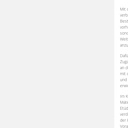
Mit 
verb
Best
vorh
son
Weit
anzu
Dafü
Zuga
an d
mit 
und 
erwi
Im K
Mate
Etü
verd
der 
Vora