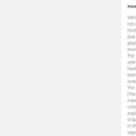
How
With
not 
thei
prac
abut
biom
The 
onli
have
biom
orde
The
(The
mate
core
expl
chap
In t
orga