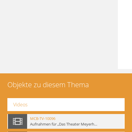
Objekte zu diesem Thema
Videos
MCB-TV-10096
Aufnahmen für „Das Theater Meyerholds und die Biomechanik“ (6). Biomechanische Grundelemente und szenische Umsetzung, Ausschnitt 2 - Interne Signatur: BM-vid-6_A2