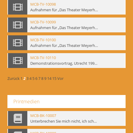
MCB-TV-10098
Aufnahmen für „Das Theater Meyerholds und die Biomechanik“ (7). Biomechanische Etüden – Detailstudien, Ausschnitt 1 - Interne Signatur: BM-vid-7_A1
MCB-TV-10099
Aufnahmen für „Das Theater Meyerholds und die Biomechanik“ (7). Biomechanische Etüden – Detailstudien, Ausschnitt 2 - Interne Signatur: BM-vid-7_A2
MCB-TV-10100
Aufnahmen für „Das Theater Meyerholds und die Biomechanik“ (7). Biomechanische Etüden – Detailstudien, Ausschnitt 3 - Interne Signatur: BM-vid-7_A3
MCB-TV-10110
Demonstrationsvortrag, Utrecht 1991 (1) - Interne Signatur: BM-vid-17
Zurück
1
2
3
4
5
6
7
8
9
14
15
Vor
Printmedien
MCB-BK-10007
Unterbrechen Sie mich nicht, ich schweige - interne Signatur: BM-prt-215-f