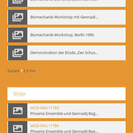
Biomechanik-Workshop mit Gennadij Nikolajewitsch Bogdanow im Mime Centrum Berlin, 1991
Biomechanik-Workshop, Berlin 1996
Demonstration der Etüde „Der Schuss mit dem Bogen“ durch Gennadij Nikolajewitsch Bogdanow, Berlin 1991
Zurück
1
2
3
Vor
Bilder
MCB-IMG-11783
Phoenix Ensemble und Gennadij Bogdanow; BM-img-105-9
MCB-IMG-11784
Phoenix Ensemble und Gennadij Bogdanow; BM-img-105-10