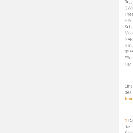
Regi
GW
Thea
HfS
Scha
Mch
NA
Bil
RSF
Föde
TI
Eine
des 
hier
1
Da
das
Digi