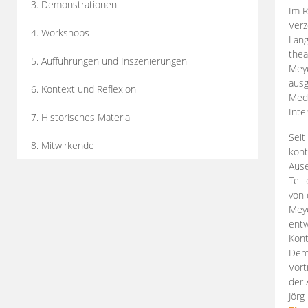
3. Demonstrationen
Im R
Verz
4. Workshops
Lang
thea
5. Aufführungen und Inszenierungen
Mey
ausg
6. Kontext und Reflexion
Medi
Inte
7. Historisches Material
Seit
8. Mitwirkende
kont
Aus
Teil
von 
Meye
entw
Kont
Demo
Vort
der 
Jörg