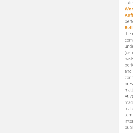
cate
Wor
Auf
perf
Ref
the 
comp
unde
(dem
basi
perf
and 
conn
pres
matt
At v
made
mate
term
Inte
publ