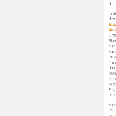
dies
In d
den 
Ins
Kon
Ordn
Biom
als 
Ausb
Insz
(Ins
theo
Refl
einz
mite
Frag
ist 
An v
im O
verw