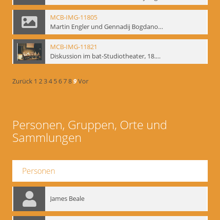
MCB-IMG-11805
Martin Engler und Gennadij Bogdanow; BM-img-113
MCB-IMG-11821
Diskussion im bat-Studiotheater, 18.09.1995; BM-img-127-3
Zurück
1
2
3
4
5
6
7
8
9
Vor
Personen, Gruppen, Orte und
Sammlungen
Personen
James Beale