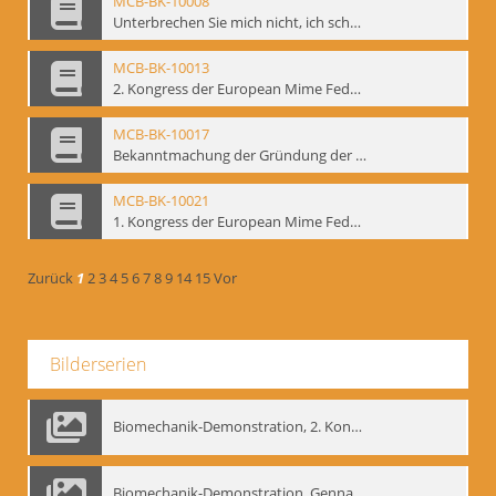
MCB-BK-10008
Unterbrechen Sie mich nicht, ich schweige - interne Signatur: BM-prt-215-r
MCB-BK-10013
2. Kongress der European Mime Federation: „Rekonstruktion/Innovation“, Berlin Mai 1993 - interne Signatur: BM-prt-221
MCB-BK-10017
Bekanntmachung der Gründung der European Mime Federation - interne Signatur: BM-prt-225
MCB-BK-10021
1. Kongress der European Mime Federation, Amsterdam, September 1991 - interne Signatur: BM-prt-229
Zurück
1
2
3
4
5
6
7
8
9
14
15
Vor
Bilderserien
Biomechanik-Demonstration, 2. Kongress der EMF, Mai 1995
Biomechanik-Demonstration, Gennadij Bogdanow im Berliner Ensemble, 04.10.1991