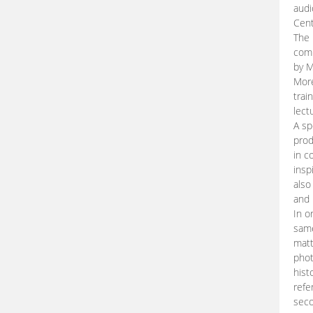
audi
Cent
The 
comp
by M
More
trai
lect
A sp
prod
in c
insp
also
and 
In o
same
matt
phot
hist
refe
seco