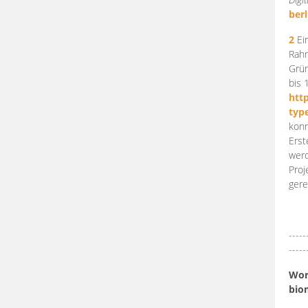
berl
2
Ein
Rahm
Grün
bis 
htt
typ
konn
Erst
werd
Proj
gere
-----
-----
Work
bio