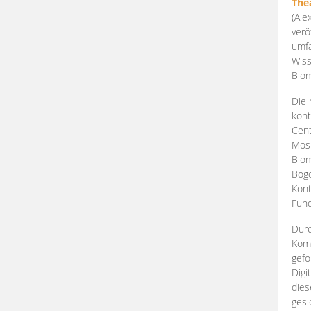
The
(Ale
verö
umfa
Wiss
Biom
Die 
kont
Cent
Mosk
Biom
Bogd
Kont
Fund
Durc
Komp
gefö
Digi
dies
gesi