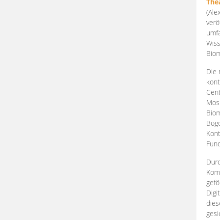
The
(Ale
verö
umfa
Wiss
Biom
Die 
kont
Cent
Mosk
Biom
Bogd
Kont
Fund
Durc
Komp
gefö
Digi
dies
gesi