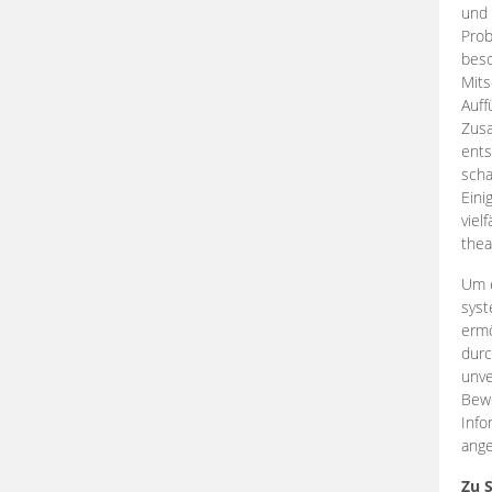
und 
Prob
beso
Mits
Auff
Zus
ents
scha
Eini
viel
thea
Um e
syst
ermö
durc
unve
Bewe
Info
ange
Zu 