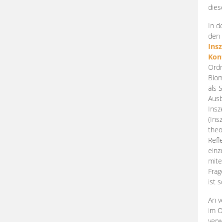
dies
In d
den 
Ins
Kon
Ordn
Biom
als 
Ausb
Insz
(Ins
theo
Refl
einz
mite
Frag
ist 
An v
im O
verw