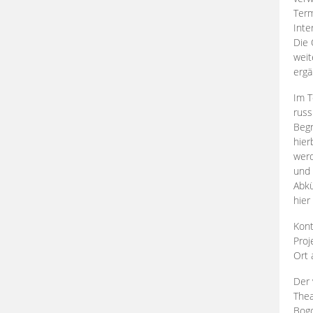
Term
Inte
Die 
weit
ergä
Im T
russ
Begr
hier
werd
und 
Abkü
hier
Kont
Proj
Ort
Der 
Thea
Bogd