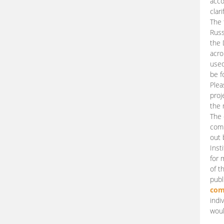
acco
clari
The 
Russ
the 
acro
used
be f
Plea
proj
the 
The 
comm
out 
Inst
for 
of t
publ
com
indi
woul