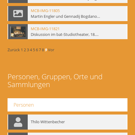
MCB-IMG-11805
Martin Engler und Gennadij Bogdanow; BM-img-113
MCB-IMG-11821
Diskussion im bat-Studiotheater, 18.09.1995; BM-img-127-3
Zurück
1
2
3
4
5
6
7
8
9
Vor
Personen, Gruppen, Orte und
Sammlungen
Personen
Thilo Wittenbecher