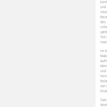
kont
und 
Inte
Best
des 
Urhe
zahl
Teil
mac
Im K
Mate
Aufn
Mime
und
herv
bisl
von 
Etüd
Darü
Work