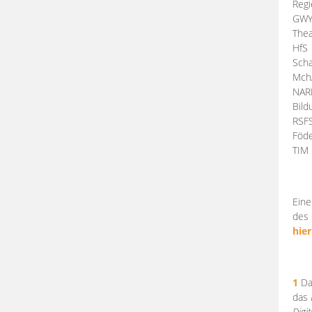
Regi
GW
Thea
HfS
Scha
Mch
NA
Bil
RSF
Föde
TI
Eine
des 
hier
1
Da
das
Digi