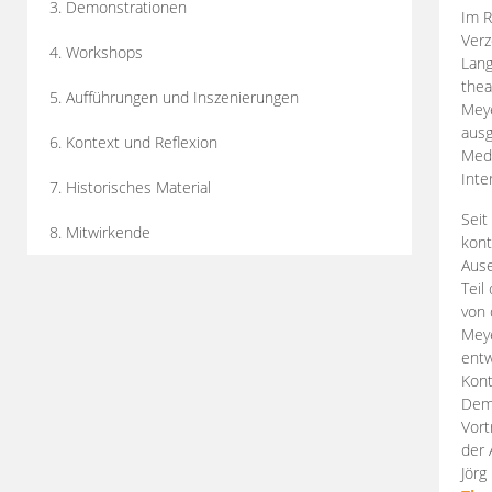
3. Demonstrationen
Im R
Verz
4. Workshops
Lang
thea
5. Aufführungen und Inszenierungen
Mey
ausg
6. Kontext und Reflexion
Medi
Inte
7. Historisches Material
Seit
8. Mitwirkende
kont
Aus
Teil
von 
Meye
entw
Kont
Demo
Vort
der 
Jörg