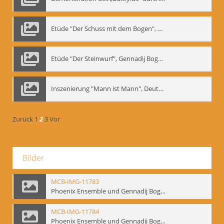
Etüde "Der Schuss mit dem Bogen", Gennadij Bogdanow
Etüde "Der Steinwurf", Gennadij Bogdanow
Inszenierung "Mann ist Mann", Deutsches Theater Berlin, 1997
Zurück
1
2
3
Vor
Bilder
MCB-IMG-11783
Phoenix Ensemble und Gennadij Bogdanow; BM-img-105-9
MCB-IMG-11784
Phoenix Ensemble und Gennadij Bogdanow; BM-img-105-10