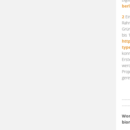
berl
2
Ein
Rahm
Grün
bis 
htt
typ
konn
Erst
werd
Proj
gere
-----
-----
Work
bio