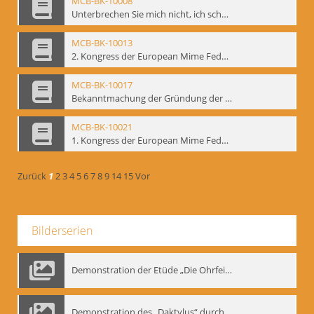
MCB-BK-10008
Unterbrechen Sie mich nicht, ich schweige - interne Signatur: BM-prt-215-r
MCB-BK-10013
2. Kongress der European Mime Federation: „Rekonstruktion/Innovation“, Berlin Mai 1993 - interne Signatur: BM-prt-221
MCB-BK-10017
Bekanntmachung der Gründung der European Mime Federation - interne Signatur: BM-prt-225
MCB-BK-10021
1. Kongress der European Mime Federation, Amsterdam, September 1991 - interne Signatur: BM-prt-229
Zurück
1
2
3
4
5
6
7
8
9
14
15
Vor
Bilderserien
Demonstration der Etüde „Die Ohrfeige“
Demonstration des „Daktylus“ durch Gennadij Nikolajewitsch Bogdanow, Berlin 1991