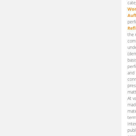
cate
Wor
Auf
perf
Ref
the 
comp
unde
(dem
basi
perf
and 
conn
pres
matt
At v
made
mate
term
Inte
publ