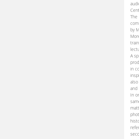
audi
Cent
The 
comp
by M
More
trai
lect
A sp
prod
in c
insp
also
and 
In o
same
matt
phot
hist
refe
seco