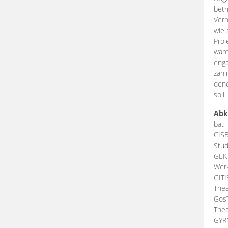
betr
Verm
wie 
Proj
ware
enga
zahl
dene
soll.
Abk
bat
CIS
Stud
GEK
Werk
GIT
Thea
Gos
Thea
GY