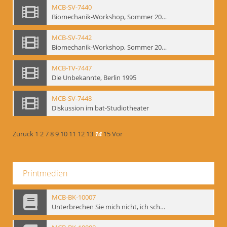
MCB-SV-7440
Biomechanik-Workshop, Sommer 2002
MCB-SV-7442
Biomechanik-Workshop, Sommer 2003
MCB-TV-7447
Die Unbekannte, Berlin 1995
MCB-SV-7448
Diskussion im bat-Studiotheater
Zurück
1
2
7
8
9
10
11
12
13
14
15
Vor
Printmedien
MCB-BK-10007
Unterbrechen Sie mich nicht, ich schweige - interne Signatur: BM-prt-215-f