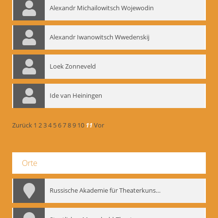
Alexandr Michailowitsch Wojewodin
Alexandr Iwanowitsch Wwedenskij
Loek Zonneveld
Ide van Heiningen
Zurück
1
2
3
4
5
6
7
8
9
10
11
Vor
Orte
Russische Akademie für Theaterkunst – GITIS