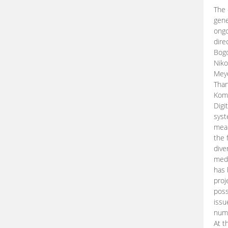
The 
gene
ongo
dire
Bogd
Niko
Meye
Than
Kom
Digi
syst
mean
the 
dive
medi
has 
proj
poss
issu
nume
At t