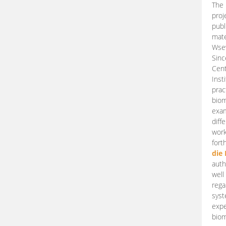
The 
proj
publ
mate
Wsew
Sinc
Cent
Inst
prac
biom
exam
diff
work
fort
die
auth
well
rega
syst
expe
biom