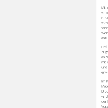
Mit 
verb
Best
vorh
son
Weit
anzu
Dafü
Zuga
an d
mit 
und 
erwi
Im K
Mate
Etü
verd
der 
Vora