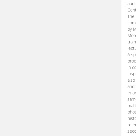
audi
Cent
The 
comp
by M
More
trai
lect
A sp
prod
in c
insp
also
and 
In o
same
matt
phot
hist
refe
seco