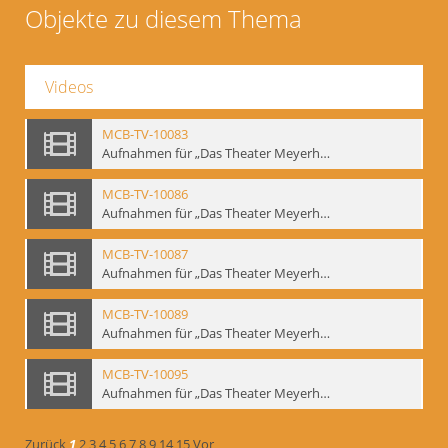
Objekte zu diesem Thema
Videos
MCB-TV-10083
Aufnahmen für „Das Theater Meyerholds und die Biomechanik“ (1). Demonstration der Etüde „Die Ohrfeige“ in verschiedenen Variationen, Ausschnitt 1 - Interne Signatur: BM-vid-1_A1
MCB-TV-10086
Aufnahmen für „Das Theater Meyerholds und die Biomechanik“ (2). Demonstration der Etüde „Die Ohrfeige“ in verschiedenen Variationen, Ausschnitt 1 - Interne Signatur: BM-vid-2_A1
MCB-TV-10087
Aufnahmen für „Das Theater Meyerholds und die Biomechanik“ (2). Demonstration der Etüde „Die Ohrfeige“ in verschiedenen Variationen, Ausschnitt 2 - Interne Signatur: BM-vid-2_A2
MCB-TV-10089
Aufnahmen für „Das Theater Meyerholds und die Biomechanik“ (3). Etüde „Der Dolchstoß“, Ausschnitt 1 - Interne Signatur: BM-vid-3_A1
MCB-TV-10095
Aufnahmen für „Das Theater Meyerholds und die Biomechanik“ (6). Biomechanische Grundelemente und szenische Umsetzung, Ausschnitt 1 - Interne Signatur: BM-vid-6_A1
Zurück
1
2
3
4
5
6
7
8
9
14
15
Vor