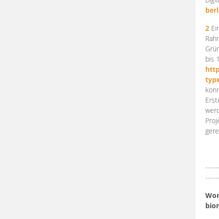
berl
2
Ein
Rahm
Grün
bis 
htt
typ
konn
Erst
werd
Proj
gere
-----
-----
Work
bio