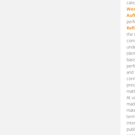
cate
Wor
Auf
perf
Ref
the 
comp
unde
(dem
basi
perf
and 
conn
pres
matt
At v
made
mate
term
Inte
publ