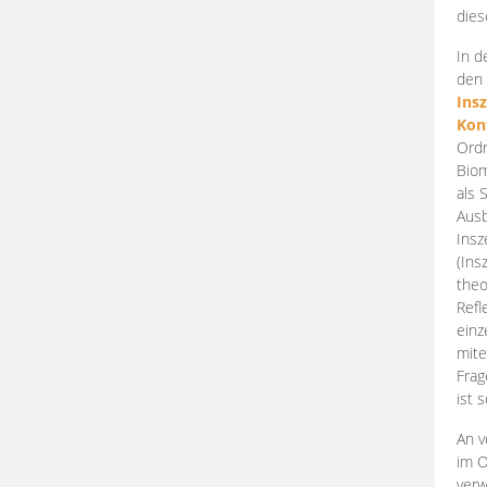
dies
In d
den 
Ins
Kon
Ordn
Biom
als 
Ausb
Insz
(Ins
theo
Refl
einz
mite
Frag
ist 
An v
im O
verw