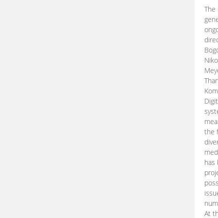
The 
gene
ongo
dire
Bogd
Niko
Meye
Than
Kom
Digi
syst
mean
the 
dive
medi
has 
proj
poss
issu
nume
At t