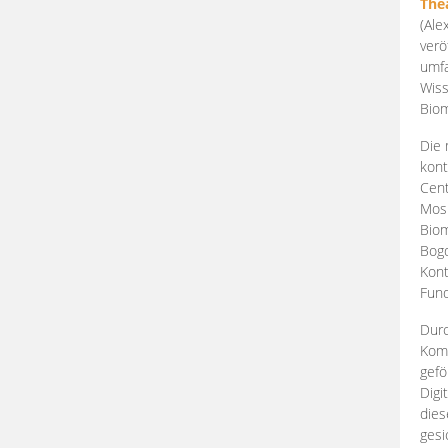
The
(Ale
verö
umfa
Wiss
Biom
Die 
kont
Cent
Mosk
Biom
Bogd
Kont
Fund
Durc
Komp
gefö
Digi
dies
gesi