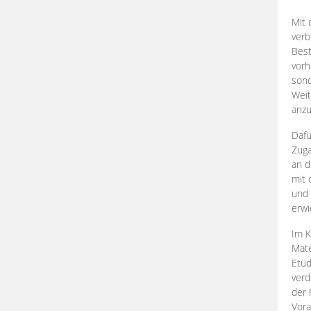
Mit 
verb
Best
vorh
son
Weit
anzu
Dafü
Zuga
an d
mit 
und 
erwi
Im K
Mate
Etü
verd
der 
Vora