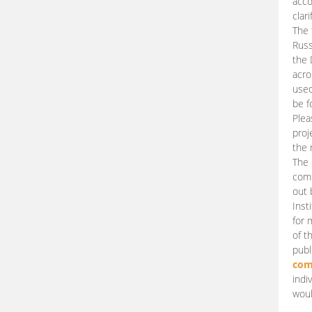
acco
clari
The 
Russ
the 
acro
used
be f
Plea
proj
the 
The 
comm
out 
Inst
for 
of t
publ
com
indi
woul