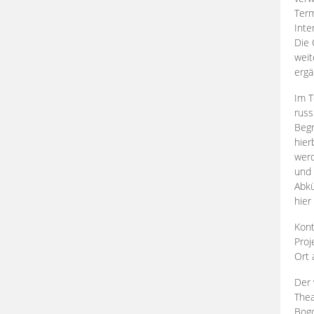
Term
Inte
Die 
weit
ergä
Im T
russ
Begr
hier
werd
und 
Abkü
hier
Kont
Proj
Ort
Der 
Thea
Bogd