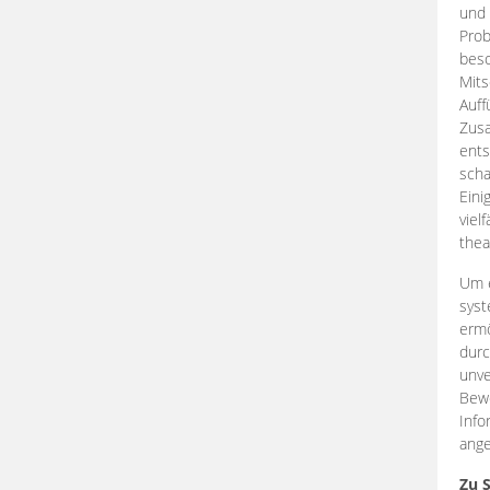
und 
Prob
beso
Mits
Auff
Zus
ents
scha
Eini
viel
thea
Um e
syst
ermö
durc
unve
Bewe
Info
ange
Zu 