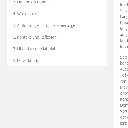
3. Demonstrationen
Im R
Verz
4. Workshops
Lang
thea
5. Aufführungen und Inszenierungen
Mey
ausg
6. Kontext und Reflexion
Medi
Inte
7. Historisches Material
Seit
8. Mitwirkende
kont
Aus
Teil
von 
Meye
entw
Kont
Demo
Vort
der 
Jörg