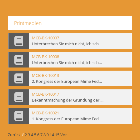
Printmedien
MCB-BK-10007
Unterbrechen Sie mich nicht, ich schweige - interne Signatur: BM-prt-215-f
MCB-BK-10008
Unterbrechen Sie mich nicht, ich schweige - interne Signatur: BM-prt-215-r
MCB-BK-10013
2. Kongress der European Mime Federation: „Rekonstruktion/Innovation“, Berlin Mai 1993 - interne Signatur: BM-prt-221
MCB-BK-10017
Bekanntmachung der Gründung der European Mime Federation - interne Signatur: BM-prt-225
MCB-BK-10021
1. Kongress der European Mime Federation, Amsterdam, September 1991 - interne Signatur: BM-prt-229
Zurück
1
2
3
4
5
6
7
8
9
14
15
Vor