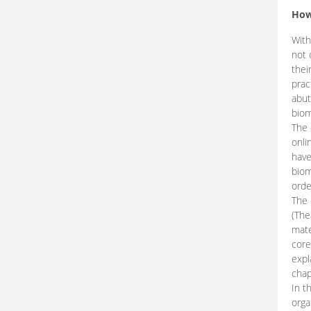
How
With
not 
thei
prac
abut
biom
The 
onli
have
biom
orde
The
(The
mate
core
expl
chap
In t
orga