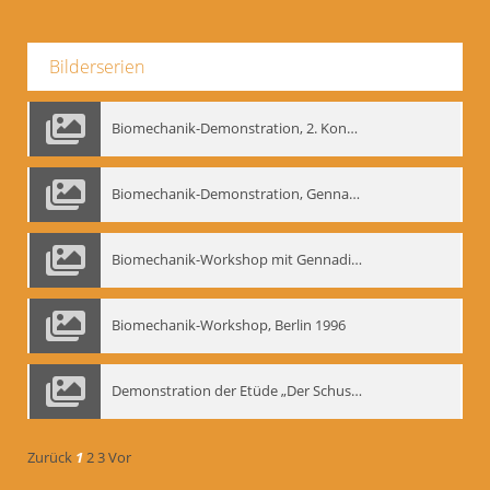
Bilderserien
Biomechanik-Demonstration, 2. Kongress der EMF, Mai 1995
Biomechanik-Demonstration, Gennadij Bogdanow im Berliner Ensemble, 04.10.1991
Biomechanik-Workshop mit Gennadij Nikolajewitsch Bogdanow im Mime Centrum Berlin, 1991
Biomechanik-Workshop, Berlin 1996
Demonstration der Etüde „Der Schuss mit dem Bogen“ durch Gennadij Nikolajewitsch Bogdanow, Berlin 1991
Zurück
1
2
3
Vor