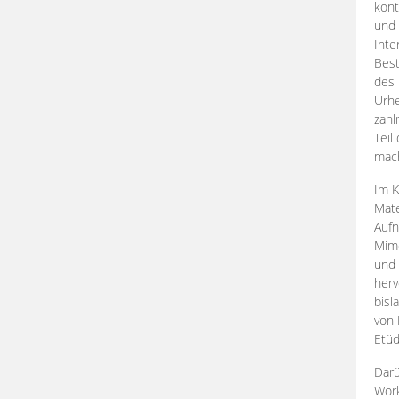
kont
und 
Inte
Best
des 
Urhe
zahl
Teil
mac
Im K
Mate
Aufn
Mime
und
herv
bisl
von 
Etüd
Darü
Work