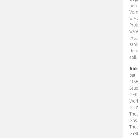
betr
Verm
wie 
Proj
ware
enga
zahl
dene
soll.
Abk
bat
CIS
Stud
GEK
Werk
GIT
Thea
Gos
Thea
GY