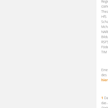
Regi
GW
Thea
HfS
Scha
Mch
NA
Bil
RSF
Föde
TI
Eine
des 
hier
1
Da
das
Digi