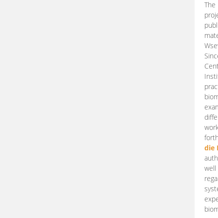
The 
proj
publ
mate
Wsew
Sinc
Cent
Inst
prac
biom
exam
diff
work
fort
die
auth
well
rega
syst
expe
biom