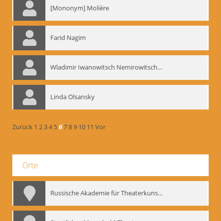
[Mononym] Molière
Farid Nagim
Wladimir Iwanowitsch Nemirowitsch-Dantschenko
Linda Olsansky
Zurück
1
2
3
4
5
6
7
8
9
10
11
Vor
Orte
Russische Akademie für Theaterkunst – GITIS