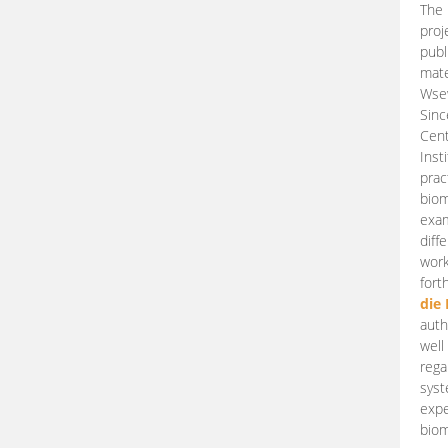
The 
proj
publ
mate
Wsew
Sinc
Cent
Inst
prac
biom
exam
diff
work
fort
die
auth
well
rega
syst
expe
biom