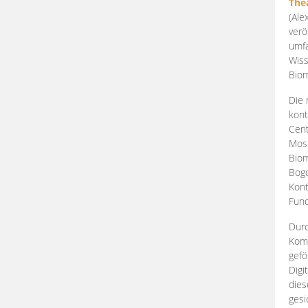
The
(Ale
verö
umfa
Wiss
Biom
Die 
kont
Cent
Mosk
Biom
Bogd
Kont
Fund
Durc
Komp
gefö
Digi
dies
gesi