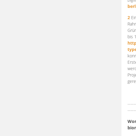
berl
2
Ein
Rahm
Grün
bis 
htt
typ
konn
Erst
werd
Proj
gere
-----
-----
Work
bio