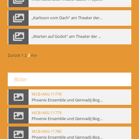
„Karlsson vom Dach“ am Theater der Satire, Moskau 1985
„Warten auf Godot“ am Theater der Saire, Moskau 1980er
Zurück
1
2
3
Vor
Bilder
MCB-IMG-11778
Phoenix Ensemble und Gennadij Bogdanow; BM-img-105-4
MCB-IMG-11779
Phoenix Ensemble und Gennadij Bogdanow; BM-img-105-5
MCB-IMG-11780
Phoenix Ensemble und Gennadij Bogdanow; BM-img-105-6