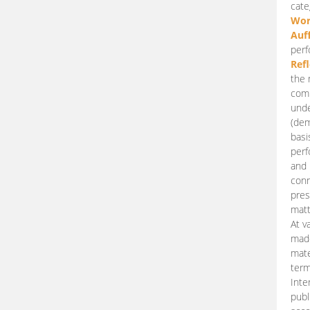
cate
Wor
Auf
perf
Ref
the 
comp
unde
(dem
basi
perf
and 
conn
pres
matt
At v
made
mate
term
Inte
publ