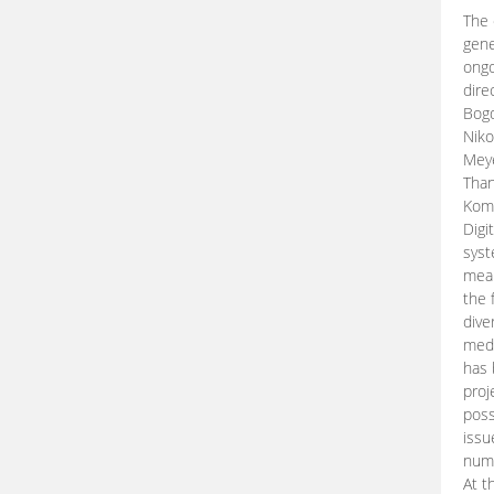
The 
gene
ongo
dire
Bogd
Niko
Meye
Than
Kom
Digi
syst
mean
the 
dive
medi
has 
proj
poss
issu
nume
At t