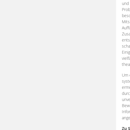
und 
Prob
beso
Mits
Auff
Zus
ents
scha
Eini
viel
thea
Um e
syst
ermö
durc
unve
Bewe
Info
ange
Zu 