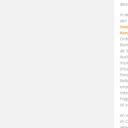
dies
In d
den 
Ins
Kon
Ordn
Biom
als 
Ausb
Insz
(Ins
theo
Refl
einz
mite
Frag
ist 
An v
im O
verw