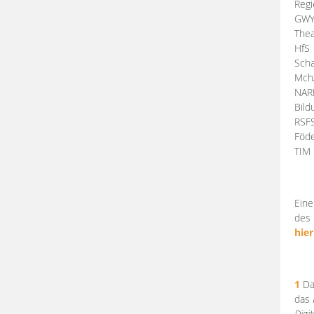
Regi
GW
Thea
HfS
Scha
Mch
NA
Bil
RSF
Föde
TI
Eine
des 
hier
1
Da
das
Digi