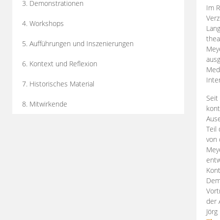
3. Demonstrationen
Im R
Verz
4. Workshops
Lang
thea
5. Aufführungen und Inszenierungen
Mey
ausg
6. Kontext und Reflexion
Medi
Inte
7. Historisches Material
Seit
8. Mitwirkende
kont
Aus
Teil
von 
Meye
entw
Kont
Demo
Vort
der 
Jörg