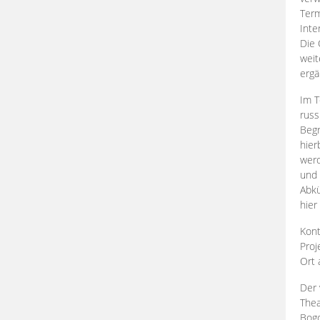
Term
Inte
Die 
weit
ergä
Im T
russ
Begr
hier
werd
und 
Abkü
hier
Kont
Proj
Ort
Der 
Thea
Bogd