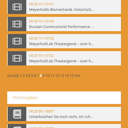
MCB-TV-10147
Meyerholds Biomechanik. Historisches Filmmaterial - Interne Signatur: BM-vid-99
MCB-TV-10149
Russian Constructivist Performance: An Evening of Foregger's Mastfor Cabaret. Good Treatment for Horses - Interne Signatur: BM-vid-105
MCB-TV-10150
Meyerhold als Theatergenie – over het mechanik van de acteursexpressie - Interne Signatur: BM-vid-108
MCB-TV-10152
Meyerhold als Theatergenie – over het mechanik van de acteursexpressie, Ausschnitt 2 - Interne Signatur: BM-vid-108_A2
Zurück
1
2
3
4
5
6
7
8
9
10
11
12
13
14
15
Vor
Printmedien
MCB-BK-10007
Unterbrechen Sie mich nicht, ich schweige - interne Signatur: BM-prt-215-f