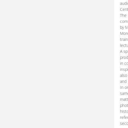
audi
Cent
The 
comp
by M
More
trai
lect
A sp
prod
in c
insp
also
and 
In o
same
matt
phot
hist
refe
seco