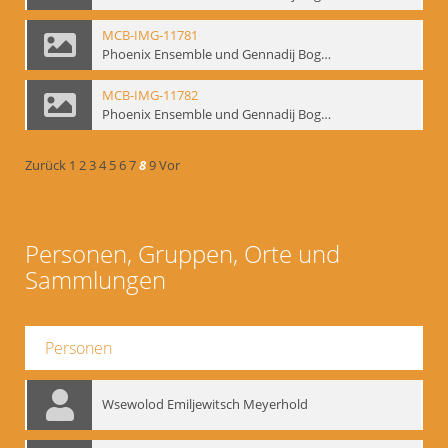
MCB-IMG-11781
Phoenix Ensemble und Gennadij Bogdanow; BM-img-105-7
MCB-IMG-11782
Phoenix Ensemble und Gennadij Bogdanow; BM-img-105-8
Zurück
1
2
3
4
5
6
7
8
9
Vor
Personen, Gruppen, Orte und
Sammlungen
Personen
Wsewolod Emiljewitsch Meyerhold