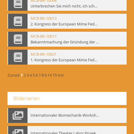
MCB-BK-10008
Unterbrechen Sie mich nicht, ich schweige - interne Signatur: BM-prt-215-r
MCB-BK-10013
2. Kongress der European Mime Federation: „Rekonstruktion/Innovation“, Berlin Mai 1993 - interne Signatur: BM-prt-221
MCB-BK-10017
Bekanntmachung der Gründung der European Mime Federation - interne Signatur: BM-prt-225
MCB-BK-10021
1. Kongress der European Mime Federation, Amsterdam, September 1991 - interne Signatur: BM-prt-229
Zurück
1
2
3
4
5
6
7
8
9
14
15
Vor
Bilderserien
Internationaler Biomechanik-Workshop, Moskau 1993
Internationales Theater Labor Projekt: Play Don Juan