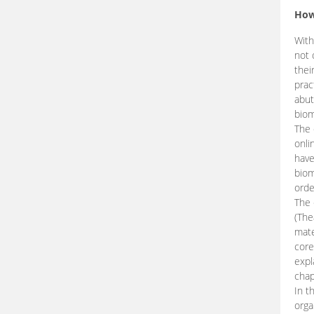
How
With
not 
thei
prac
abut
biom
The 
onli
have
biom
orde
The
(The
mate
core
expl
chap
In t
orga