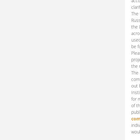
acco
clari
The 
Russ
the 
acro
used
be f
Plea
proj
the 
The 
comm
out 
Inst
for 
of t
publ
com
indi
woul