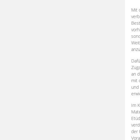
Mit 
verb
Best
vorh
son
Weit
anzu
Dafü
Zuga
an d
mit 
und 
erwi
Im K
Mate
Etü
verd
der 
Vora