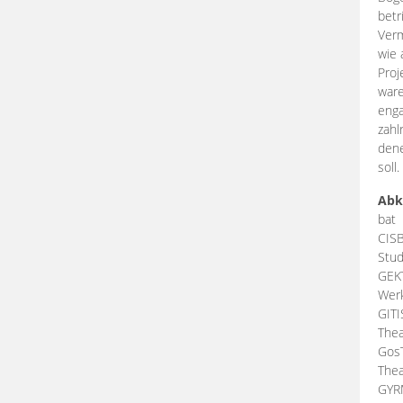
betr
Verm
wie 
Proj
ware
enga
zahl
dene
soll.
Abk
bat
CIS
Stud
GEK
Werk
GIT
Thea
Gos
Thea
GY