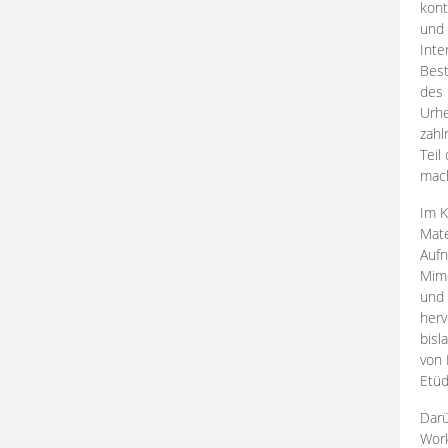
kont
und 
Inte
Best
des 
Urhe
zahl
Teil
mac
Im K
Mate
Aufn
Mime
und
herv
bisl
von 
Etüd
Darü
Work