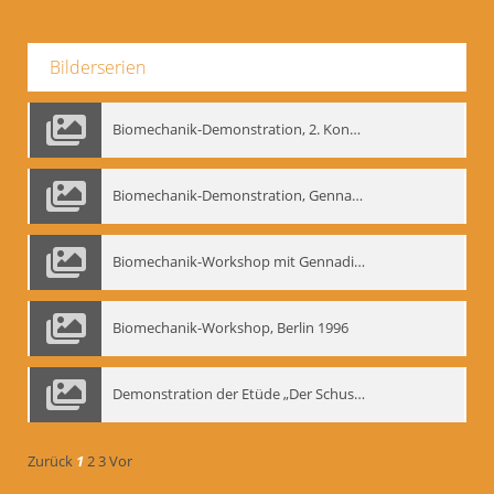
Bilderserien
Biomechanik-Demonstration, 2. Kongress der EMF, Mai 1995
Biomechanik-Demonstration, Gennadij Bogdanow im Berliner Ensemble, 04.10.1991
Biomechanik-Workshop mit Gennadij Nikolajewitsch Bogdanow im Mime Centrum Berlin, 1991
Biomechanik-Workshop, Berlin 1996
Demonstration der Etüde „Der Schuss mit dem Bogen“ durch Gennadij Nikolajewitsch Bogdanow, Berlin 1991
Zurück
1
2
3
Vor