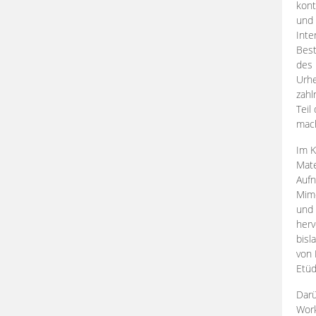
kont
und 
Inte
Best
des 
Urhe
zahl
Teil
mac
Im K
Mate
Aufn
Mime
und
herv
bisl
von 
Etüd
Darü
Work