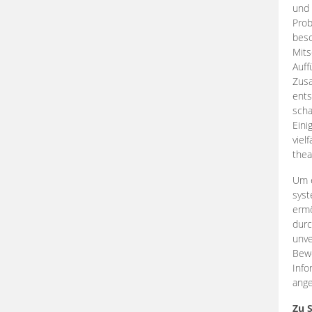
und 
Prob
beso
Mits
Auff
Zus
ents
scha
Eini
viel
thea
Um e
syst
ermö
durc
unve
Bewe
Info
ange
Zu 