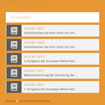
Printmedien
MCB-BK-10007
Unterbrechen Sie mich nicht, ich schweige - interne Signatur: BM-prt-215-f
MCB-BK-10008
Unterbrechen Sie mich nicht, ich schweige - interne Signatur: BM-prt-215-r
MCB-BK-10013
2. Kongress der European Mime Federation: „Rekonstruktion/Innovation“, Berlin Mai 1993 - interne Signatur: BM-prt-221
MCB-BK-10017
Bekanntmachung der Gründung der European Mime Federation - interne Signatur: BM-prt-225
MCB-BK-10021
1. Kongress der European Mime Federation, Amsterdam, September 1991 - interne Signatur: BM-prt-229
Zurück
1
2
3
4
5
6
7
8
9
14
15
Vor