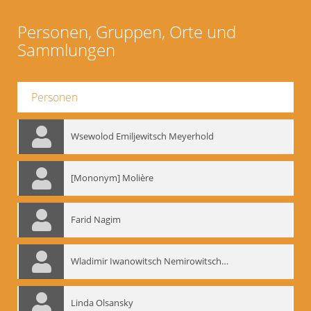
Personen, Gruppen, Orte und
Sammlungen
Personen
Wsewolod Emiljewitsch Meyerhold
[Mononym] Molière
Farid Nagim
Wladimir Iwanowitsch Nemirowitsch-Dantschenko
Linda Olsansky