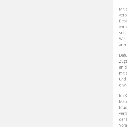
Mit 
verb
Best
vorh
son
Weit
anzu
Dafü
Zuga
an d
mit 
und 
erwi
Im K
Mate
Etü
verd
der 
Vora