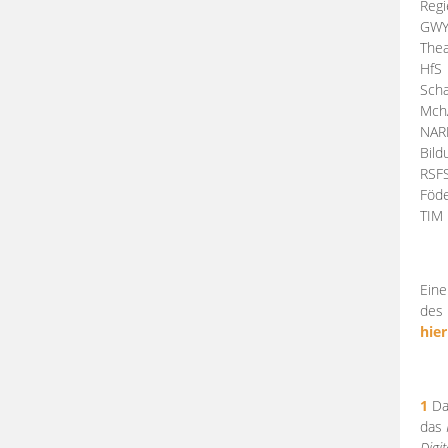
Regi
GW
Thea
HfS
Scha
Mch
NA
Bil
RSF
Föde
TI
Eine
des 
hier
1
Da
das
Digi