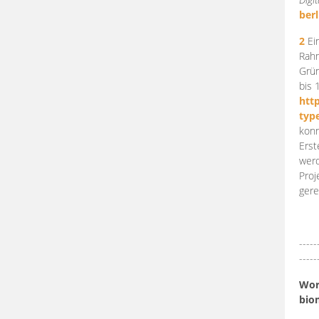
berl
2
Ein
Rahm
Grün
bis 
htt
typ
konn
Erst
werd
Proj
gere
-----
-----
Work
bio