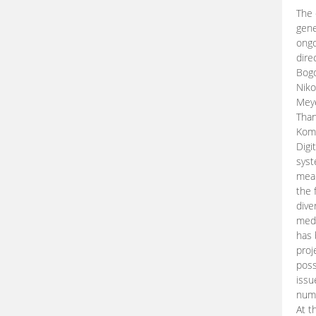
The 
gene
ongo
dire
Bogd
Niko
Meye
Than
Kom
Digi
syst
mean
the 
dive
medi
has 
proj
poss
issu
nume
At t