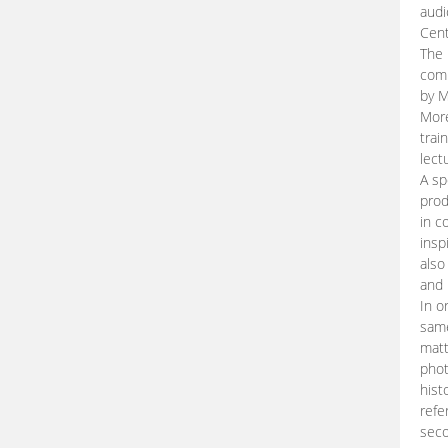
audi
Cent
The 
comp
by M
More
trai
lect
A sp
prod
in c
insp
also
and 
In o
same
matt
phot
hist
refe
seco