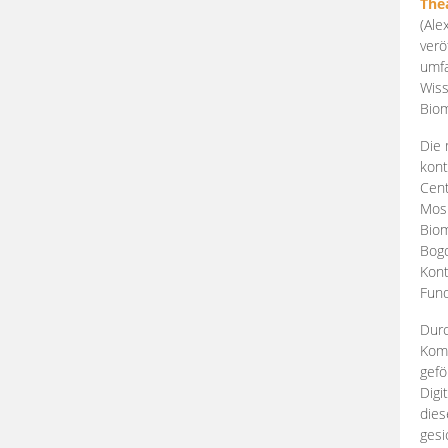
The
(Ale
verö
umfa
Wiss
Biom
Die 
kont
Cent
Mosk
Biom
Bogd
Kont
Fund
Durc
Komp
gefö
Digi
dies
gesi