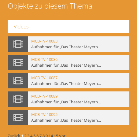
Objekte zu diesem Thema
Videos
MCB-TV-10083
Aufnahmen für „Das Theater Meyerholds und die Biomechanik“ (1). Demonstration der Etüde „Die Ohrfeige“ in verschiedenen Variationen, Ausschnitt 1 - Interne Signatur: BM-vid-1_A1
MCB-TV-10086
Aufnahmen für „Das Theater Meyerholds und die Biomechanik“ (2). Demonstration der Etüde „Die Ohrfeige“ in verschiedenen Variationen, Ausschnitt 1 - Interne Signatur: BM-vid-2_A1
MCB-TV-10087
Aufnahmen für „Das Theater Meyerholds und die Biomechanik“ (2). Demonstration der Etüde „Die Ohrfeige“ in verschiedenen Variationen, Ausschnitt 2 - Interne Signatur: BM-vid-2_A2
MCB-TV-10089
Aufnahmen für „Das Theater Meyerholds und die Biomechanik“ (3). Etüde „Der Dolchstoß“, Ausschnitt 1 - Interne Signatur: BM-vid-3_A1
MCB-TV-10095
Aufnahmen für „Das Theater Meyerholds und die Biomechanik“ (6). Biomechanische Grundelemente und szenische Umsetzung, Ausschnitt 1 - Interne Signatur: BM-vid-6_A1
Zurück
1
2
3
4
5
6
7
8
9
14
15
Vor