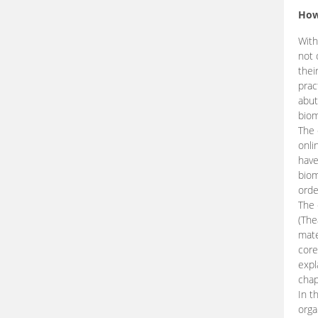
How
With
not 
thei
prac
abut
biom
The 
onli
have
biom
orde
The
(The
mate
core
expl
chap
In t
orga