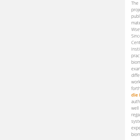
The 
proj
publ
mate
Wsew
Sinc
Cent
Inst
prac
biom
exam
diff
work
fort
die
auth
well
rega
syst
expe
biom