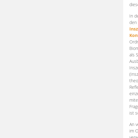
dies
In d
den 
Ins
Kon
Ordn
Biom
als 
Ausb
Insz
(Ins
theo
Refl
einz
mite
Frag
ist 
An v
im O
verw