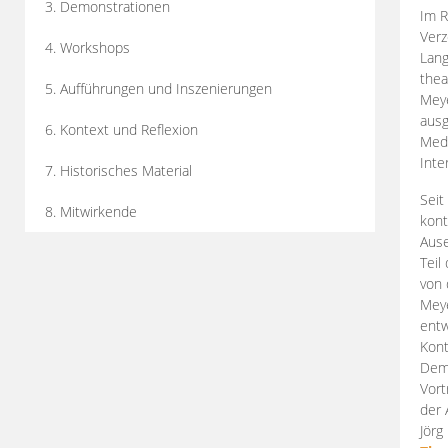
3. Demonstrationen
Im R
Verz
4. Workshops
Lang
thea
5. Aufführungen und Inszenierungen
Mey
ausg
6. Kontext und Reflexion
Medi
Inte
7. Historisches Material
Seit
8. Mitwirkende
kont
Aus
Teil
von 
Meye
entw
Kont
Demo
Vort
der 
Jörg