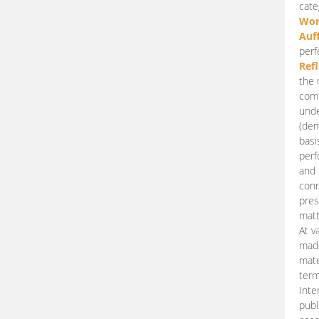
cate
Wor
Auf
perf
Ref
the 
comp
unde
(dem
basi
perf
and 
conn
pres
matt
At v
made
mate
term
Inte
publ