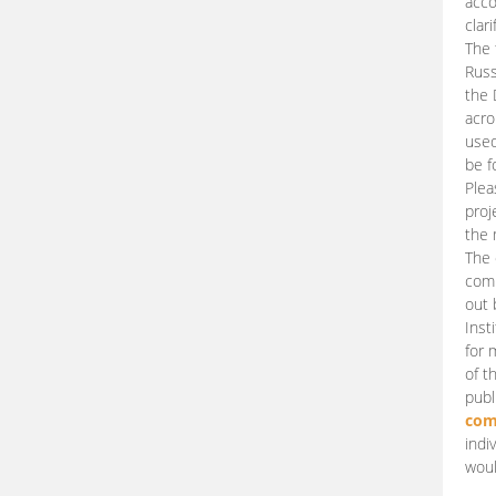
acco
clari
The 
Russ
the 
acro
used
be f
Plea
proj
the 
The 
comm
out 
Inst
for 
of t
publ
com
indi
woul