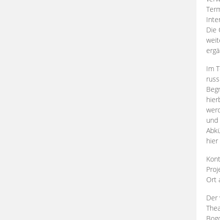
Term
Inte
Die 
weit
ergä
Im T
russ
Begr
hier
werd
und 
Abkü
hier
Kont
Proj
Ort
Der 
Thea
Bogd