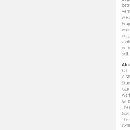
betr
Verm
wie 
Proj
ware
enga
zahl
dene
soll.
Abk
bat
CIS
Stud
GEK
Werk
GIT
Thea
Gos
Thea
GY