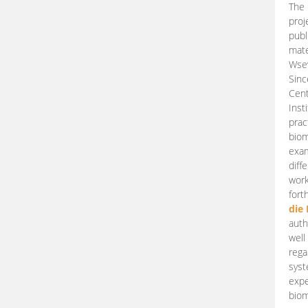
The 
proj
publ
mate
Wsew
Sinc
Cent
Inst
prac
biom
exam
diff
work
fort
die
auth
well
rega
syst
expe
biom