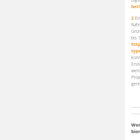
berl
2
Ein
Rahm
Grün
bis 
htt
typ
konn
Erst
werd
Proj
gere
-----
-----
Work
bio