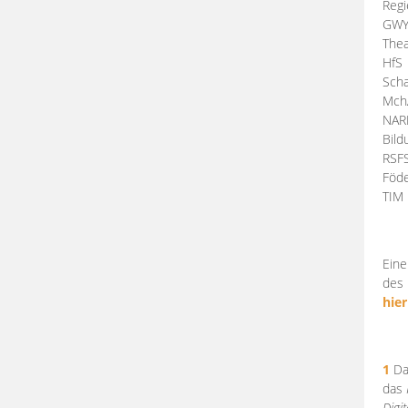
Regi
GW
Thea
HfS
Scha
Mch
NA
Bil
RSF
Föde
TI
Eine
des 
hier
1
Da
das
Digi