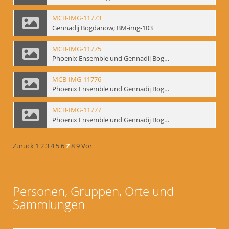
MCB-IMG-11773
Gennadij Bogdanow; BM-img-103
MCB-IMG-11775
Phoenix Ensemble und Gennadij Bogdanow; BM-img-105-1
MCB-IMG-11776
Phoenix Ensemble und Gennadij Bogdanow; BM-img-105-2
MCB-IMG-11777
Phoenix Ensemble und Gennadij Bogdanow; BM-img-105-3
Zurück
1
2
3
4
5
6
7
8
9
Vor
Personen, Gruppen, Orte und
Sammlungen