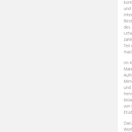
kont
und 
Inte
Best
des 
Urhe
zahl
Teil
mac
Im K
Mate
Aufn
Mime
und
herv
bisl
von 
Etüd
Darü
Work