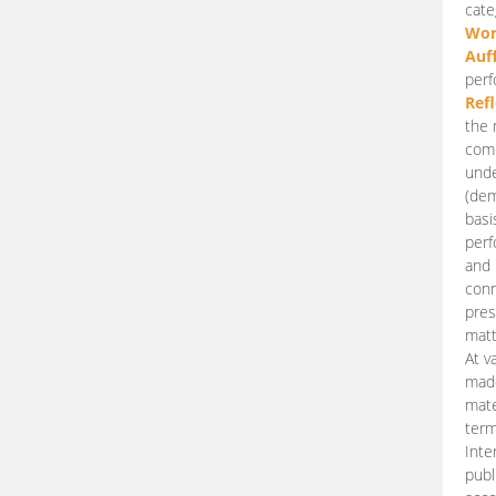
cate
Wor
Auf
perf
Ref
the 
comp
unde
(dem
basi
perf
and 
conn
pres
matt
At v
made
mate
term
Inte
publ