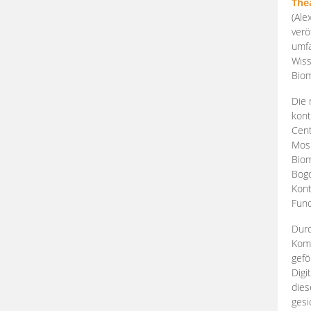
The
(Ale
verö
umfa
Wiss
Biom
Die 
kont
Cent
Mosk
Biom
Bogd
Kont
Fund
Durc
Komp
gefö
Digi
dies
gesi