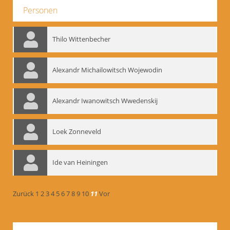
Personen
Thilo Wittenbecher
Alexandr Michailowitsch Wojewodin
Alexandr Iwanowitsch Wwedenskij
Loek Zonneveld
Ide van Heiningen
Zurück
1
2
3
4
5
6
7
8
9
10
11
Vor