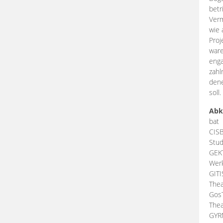
betr
Verm
wie 
Proj
ware
enga
zahl
dene
soll.
Abk
bat
CIS
Stud
GEK
Werk
GIT
Thea
Gos
Thea
GY