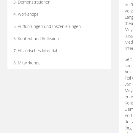
3. Demonstrationen
Im R
Verz
4. Workshops
Lang
thea
5. Aufführungen und Inszenierungen
Mey
ausg
6. Kontext und Reflexion
Medi
Inte
7. Historisches Material
Seit
8. Mitwirkende
kont
Aus
Teil
von 
Meye
entw
Kont
Demo
Vort
der 
Jörg