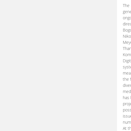
The 
gene
ongo
dire
Bogd
Niko
Meye
Than
Kom
Digi
syst
mean
the 
dive
medi
has 
proj
poss
issu
nume
At t