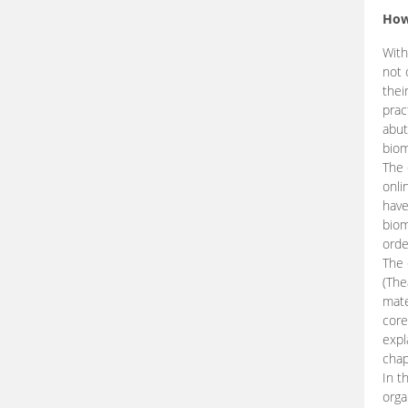
How
With
not 
thei
prac
abut
biom
The 
onli
have
biom
orde
The
(The
mate
core
expl
chap
In t
orga