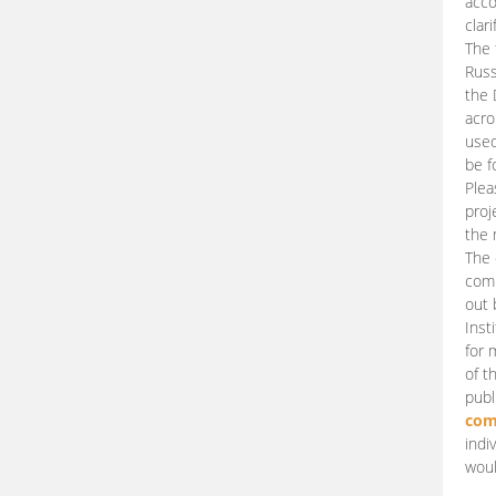
acco
clari
The 
Russ
the 
acro
used
be f
Plea
proj
the 
The 
comm
out 
Inst
for 
of t
publ
com
indi
woul