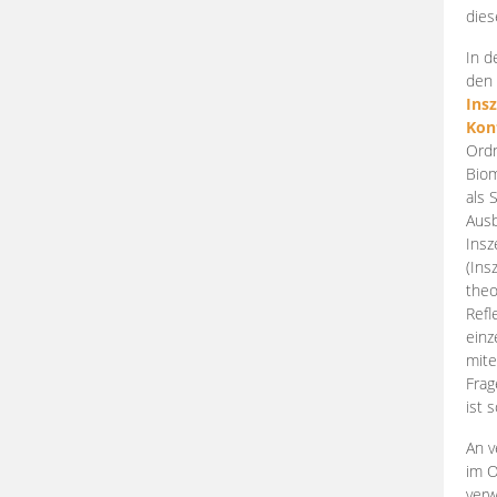
dies
In d
den 
Ins
Kon
Ordn
Biom
als 
Ausb
Insz
(Ins
theo
Refl
einz
mite
Frag
ist 
An v
im O
verw