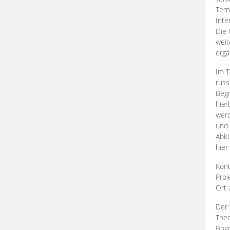
Term
Inte
Die 
weit
ergä
Im T
russ
Begr
hier
werd
und 
Abkü
hier
Kont
Proj
Ort
Der 
Thea
Bogd