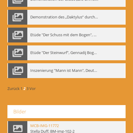
Demonstration des „Daktylus“ durch Gennadij Nikolajewitsch Bogdanow, Berlin 1991
Etüde "Der Schuss mit dem Bogen", Gennadij Bogdanow
Etüde "Der Steinwurf", Gennadij Bogdanow
Inszenierung "Mann ist Mann", Deutsches Theater Berlin, 1997
Zurück
1
2
3
Vor
Bilder
MCB-IMG-11772
Stella Duff; BM-img-102-2