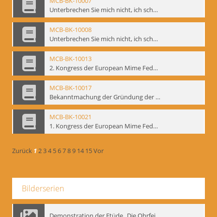
MCB-BK-10007
Unterbrechen Sie mich nicht, ich schweige - interne Signatur: BM-prt-215-f
MCB-BK-10008
Unterbrechen Sie mich nicht, ich schweige - interne Signatur: BM-prt-215-r
MCB-BK-10013
2. Kongress der European Mime Federation: „Rekonstruktion/Innovation“, Berlin Mai 1993 - interne Signatur: BM-prt-221
MCB-BK-10017
Bekanntmachung der Gründung der European Mime Federation - interne Signatur: BM-prt-225
MCB-BK-10021
1. Kongress der European Mime Federation, Amsterdam, September 1991 - interne Signatur: BM-prt-229
Zurück
1
2
3
4
5
6
7
8
9
14
15
Vor
Bilderserien
Demonstration der Etüde „Die Ohrfeige“