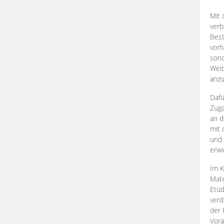
Mit 
verb
Best
vorh
son
Weit
anzu
Dafü
Zuga
an d
mit 
und 
erwi
Im K
Mate
Etü
verd
der 
Vora