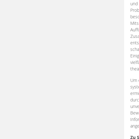
und 
Prob
beso
Mits
Auff
Zus
ents
scha
Eini
viel
thea
Um e
syst
ermö
durc
unve
Bewe
Info
ange
Zu 