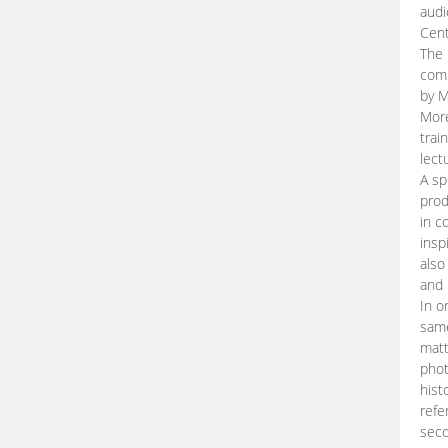
audi
Cent
The 
comp
by M
More
trai
lect
A sp
prod
in c
insp
also
and 
In o
same
matt
phot
hist
refe
seco