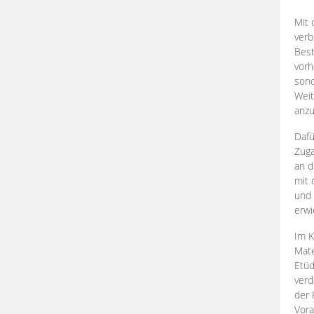
Mit 
verb
Best
vorh
son
Weit
anzu
Dafü
Zuga
an d
mit 
und 
erwi
Im K
Mate
Etü
verd
der 
Vora