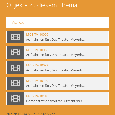
Objekte zu diesem Thema
Videos
MCB-TV-10096
Aufnahmen für „Das Theater Meyerholds und die Biomechanik“ (6). Biomechanische Grundelemente und szenische Umsetzung, Ausschnitt 2 - Interne Signatur: BM-vid-6_A2
MCB-TV-10098
Aufnahmen für „Das Theater Meyerholds und die Biomechanik“ (7). Biomechanische Etüden – Detailstudien, Ausschnitt 1 - Interne Signatur: BM-vid-7_A1
MCB-TV-10099
Aufnahmen für „Das Theater Meyerholds und die Biomechanik“ (7). Biomechanische Etüden – Detailstudien, Ausschnitt 2 - Interne Signatur: BM-vid-7_A2
MCB-TV-10100
Aufnahmen für „Das Theater Meyerholds und die Biomechanik“ (7). Biomechanische Etüden – Detailstudien, Ausschnitt 3 - Interne Signatur: BM-vid-7_A3
MCB-TV-10110
Demonstrationsvortrag, Utrecht 1991 (1) - Interne Signatur: BM-vid-17
Zurück
1
2
3
4
5
6
7
8
9
14
15
Vor