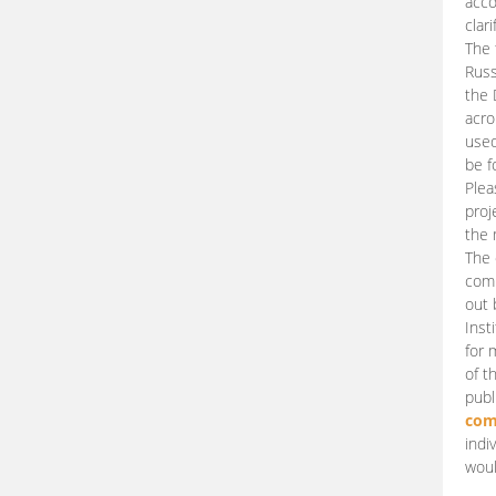
acco
clari
The 
Russ
the 
acro
used
be f
Plea
proj
the 
The 
comm
out 
Inst
for 
of t
publ
com
indi
woul