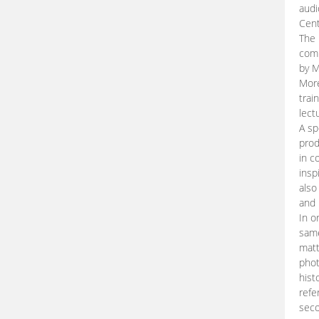
audi
Cent
The 
comp
by M
More
trai
lect
A sp
prod
in c
insp
also
and 
In o
same
matt
phot
hist
refe
seco