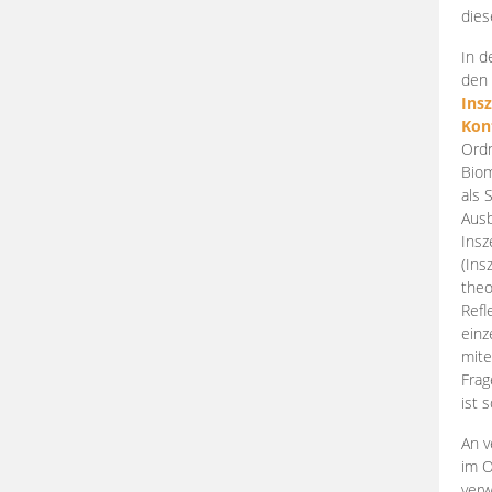
dies
In d
den 
Ins
Kon
Ordn
Biom
als 
Ausb
Insz
(Ins
theo
Refl
einz
mite
Frag
ist 
An v
im O
verw