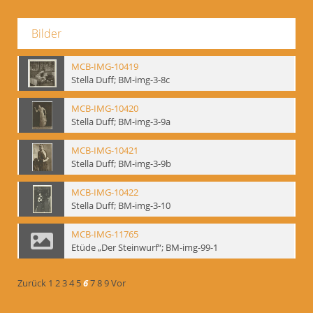
Bilder
MCB-IMG-10419
Stella Duff; BM-img-3-8c
MCB-IMG-10420
Stella Duff; BM-img-3-9a
MCB-IMG-10421
Stella Duff; BM-img-3-9b
MCB-IMG-10422
Stella Duff; BM-img-3-10
MCB-IMG-11765
Etüde „Der Steinwurf“; BM-img-99-1
Zurück
1
2
3
4
5
6
7
8
9
Vor