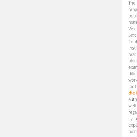
The 
proj
publ
mate
Wsew
Sinc
Cent
Inst
prac
biom
exam
diff
work
fort
die
auth
well
rega
syst
expe
biom