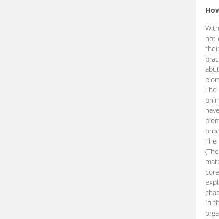
How
With
not 
thei
prac
abut
biom
The 
onli
have
biom
orde
The
(The
mate
core
expl
chap
In t
orga