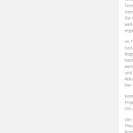
Term
Inte
Die 
weit
ergä
Im T
russ
Begr
hier
werd
und 
Abkü
hier
Kont
Proj
Ort
Der 
Thea
Bogd