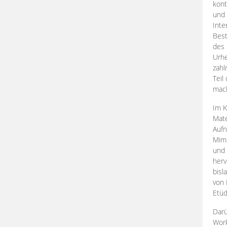
kont
und 
Inte
Best
des 
Urhe
zahl
Teil
mac
Im K
Mate
Aufn
Mime
und
herv
bisl
von 
Etüd
Darü
Work