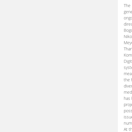
The 
gene
ongo
dire
Bogd
Niko
Meye
Than
Kom
Digi
syst
mean
the 
dive
medi
has 
proj
poss
issu
nume
At t