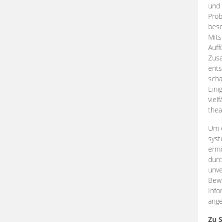
und 
Prob
beso
Mits
Auff
Zus
ents
scha
Eini
viel
thea
Um e
syst
ermö
durc
unve
Bewe
Info
ange
Zu 