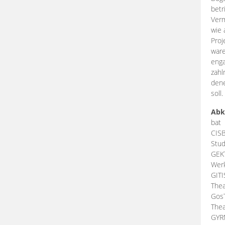
betr
Verm
wie 
Proj
ware
enga
zahl
dene
soll.
Abk
bat
CIS
Stud
GEK
Werk
GIT
Thea
Gos
Thea
GY