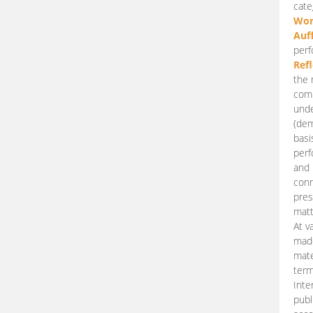
cate
Wor
Auf
perf
Ref
the 
comp
unde
(dem
basi
perf
and 
conn
pres
matt
At v
made
mate
term
Inte
publ