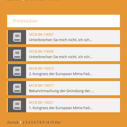
Printmedien
MCB-BK-10007
Unterbrechen Sie mich nicht, ich schweige - interne Signatur: BM-prt-215-f
MCB-BK-10008
Unterbrechen Sie mich nicht, ich schweige - interne Signatur: BM-prt-215-r
MCB-BK-10013
2. Kongress der European Mime Federation: „Rekonstruktion/Innovation“, Berlin Mai 1993 - interne Signatur: BM-prt-221
MCB-BK-10017
Bekanntmachung der Gründung der European Mime Federation - interne Signatur: BM-prt-225
MCB-BK-10021
1. Kongress der European Mime Federation, Amsterdam, September 1991 - interne Signatur: BM-prt-229
Zurück
1
2
3
4
5
6
7
8
9
14
15
Vor