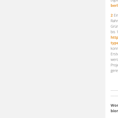
berl
2
Ein
Rahm
Grün
bis 
htt
typ
konn
Erst
werd
Proj
gere
-----
-----
Work
bio