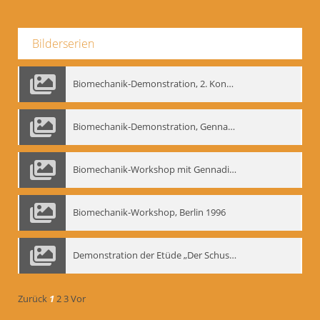
Bilderserien
Biomechanik-Demonstration, 2. Kongress der EMF, Mai 1995
Biomechanik-Demonstration, Gennadij Bogdanow im Berliner Ensemble, 04.10.1991
Biomechanik-Workshop mit Gennadij Nikolajewitsch Bogdanow im Mime Centrum Berlin, 1991
Biomechanik-Workshop, Berlin 1996
Demonstration der Etüde „Der Schuss mit dem Bogen“ durch Gennadij Nikolajewitsch Bogdanow, Berlin 1991
Zurück
1
2
3
Vor