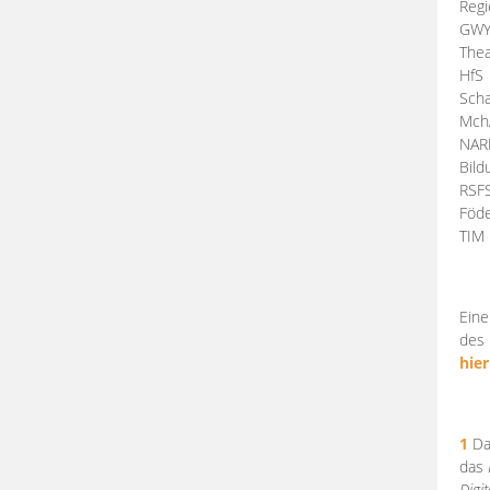
Regi
GW
Thea
HfS
Scha
Mch
NA
Bil
RSF
Föde
TI
Eine
des 
hier
1
Da
das
Digi