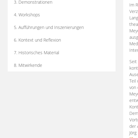
3. Demonstrationen
Im R
Verz
4. Workshops
Lang
thea
5. Aufführungen und Inszenierungen
Mey
ausg
6. Kontext und Reflexion
Medi
Inte
7. Historisches Material
Seit
8. Mitwirkende
kont
Aus
Teil
von 
Meye
entw
Kont
Demo
Vort
der 
Jörg