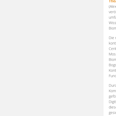
The
(Ale
verö
umfa
Wiss
Biom
Die 
kont
Cent
Mosk
Biom
Bogd
Kont
Fund
Durc
Komp
gefö
Digi
dies
gesi