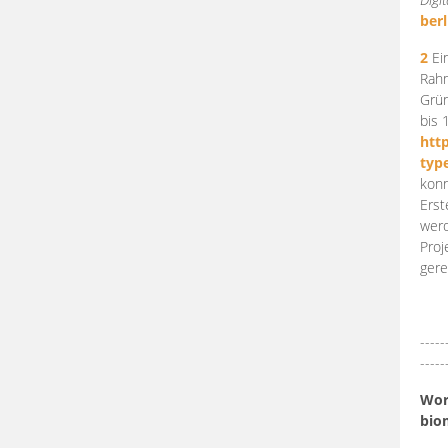
berl
2
Ein
Rahm
Grün
bis 
htt
typ
konn
Erst
werd
Proj
gere
-----
-----
Work
bio