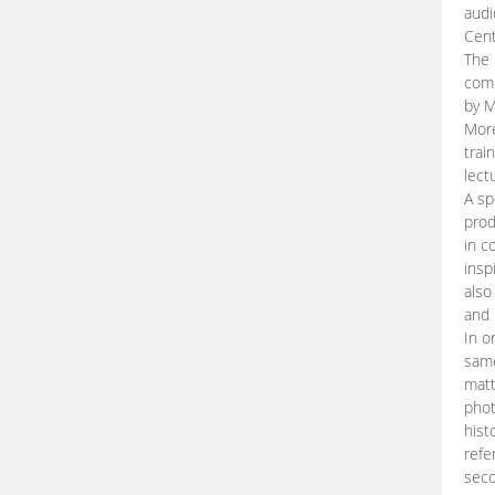
audi
Cent
The 
comp
by M
More
trai
lect
A sp
prod
in c
insp
also
and 
In o
same
matt
phot
hist
refe
seco