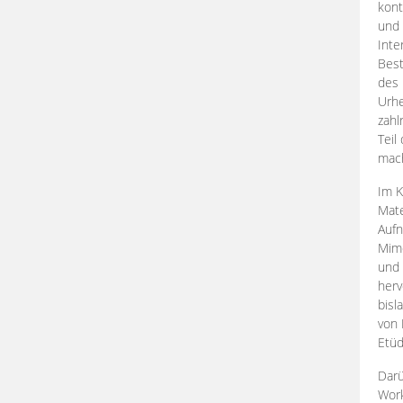
kont
und 
Inte
Best
des 
Urhe
zahl
Teil
mac
Im K
Mate
Aufn
Mime
und
herv
bisl
von 
Etüd
Darü
Work