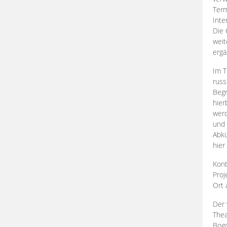
Term
Inte
Die 
weit
ergä
Im T
russ
Begr
hier
werd
und 
Abkü
hier
Kont
Proj
Ort
Der 
Thea
Bogd