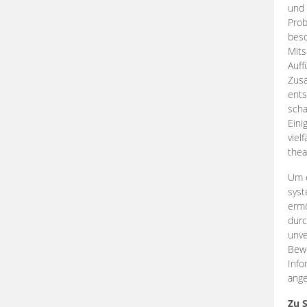
und 
Prob
beso
Mits
Auff
Zus
ents
scha
Eini
viel
thea
Um e
syst
ermö
durc
unve
Bewe
Info
ange
Zu 