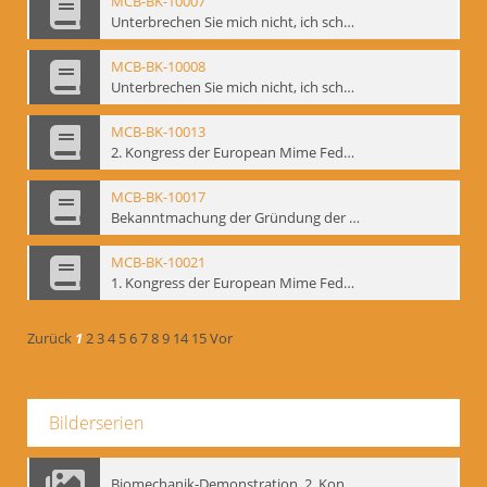
MCB-BK-10007
Unterbrechen Sie mich nicht, ich schweige - interne Signatur: BM-prt-215-f
MCB-BK-10008
Unterbrechen Sie mich nicht, ich schweige - interne Signatur: BM-prt-215-r
MCB-BK-10013
2. Kongress der European Mime Federation: „Rekonstruktion/Innovation“, Berlin Mai 1993 - interne Signatur: BM-prt-221
MCB-BK-10017
Bekanntmachung der Gründung der European Mime Federation - interne Signatur: BM-prt-225
MCB-BK-10021
1. Kongress der European Mime Federation, Amsterdam, September 1991 - interne Signatur: BM-prt-229
Zurück
1
2
3
4
5
6
7
8
9
14
15
Vor
Bilderserien
Biomechanik-Demonstration, 2. Kongress der EMF, Mai 1995