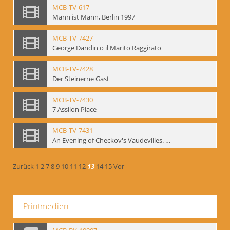
MCB-TV-617
Mann ist Mann, Berlin 1997
MCB-TV-7427
George Dandin o il Marito Raggirato
MCB-TV-7428
Der Steinerne Gast
MCB-TV-7430
7 Assilon Place
MCB-TV-7431
An Evening of Checkov's Vaudevilles. The Evils of Tobacco, The Bear, The Marriage Proposal
Zurück
1
2
7
8
9
10
11
12
13
14
15
Vor
Printmedien