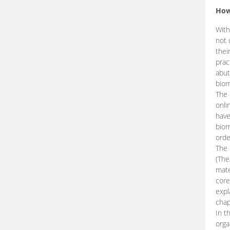
How
With
not 
thei
prac
abut
biom
The 
onli
have
biom
orde
The
(The
mate
core
expl
chap
In t
orga