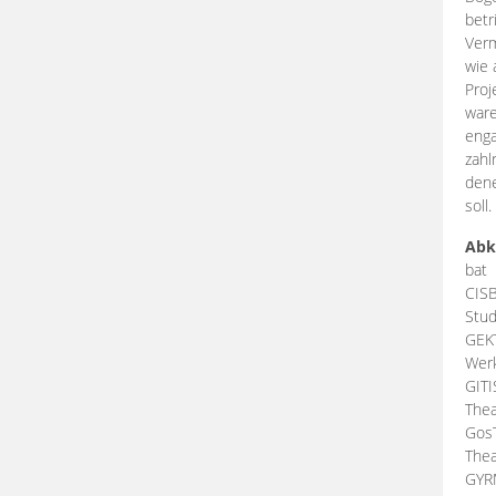
betr
Verm
wie 
Proj
ware
enga
zahl
dene
soll.
Abk
bat
CIS
Stud
GEK
Werk
GIT
Thea
Gos
Thea
GY