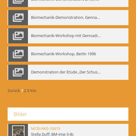
Biomechanik-Demonstration, Gennadij Bogdanow im Berliner Ensemble, 04.10.1991
Biomechanik-Workshop mit Gennadij Nikolajewitsch Bogdanow im Mime Centrum Berlin, 1991
Biomechanik-Workshop, Berlin 1996
Demonstration der Etüde „Der Schuss mit dem Bogen“ durch Gennadij Nikolajewitsch Bogdanow, Berlin 1991
Zurück
1
2
3
Vor
Bilder
MCB-IMG-10419
Stella Duff; BM-img-3-8c