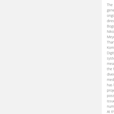
The 
gene
ongo
dire
Bogd
Niko
Meye
Than
Kom
Digi
syst
mean
the 
dive
medi
has 
proj
poss
issu
nume
At t