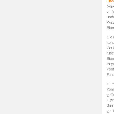
The
(Ale
verö
umfa
Wiss
Biom
Die 
kont
Cent
Mosk
Biom
Bogd
Kont
Fund
Durc
Komp
gefö
Digi
dies
gesi