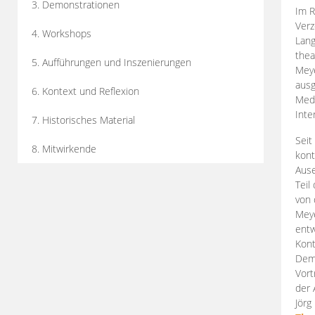
3. Demonstrationen
Im R
Verz
4. Workshops
Lang
thea
5. Aufführungen und Inszenierungen
Mey
ausg
6. Kontext und Reflexion
Medi
Inte
7. Historisches Material
Seit
8. Mitwirkende
kont
Aus
Teil
von 
Meye
entw
Kont
Demo
Vort
der 
Jörg