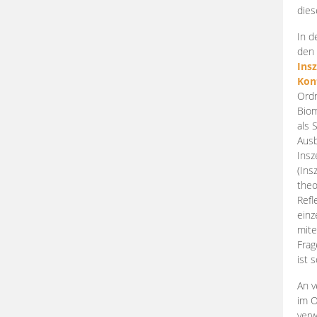
dies
In d
den 
Ins
Kon
Ordn
Biom
als 
Ausb
Insz
(Ins
theo
Refl
einz
mite
Frag
ist 
An v
im O
verw