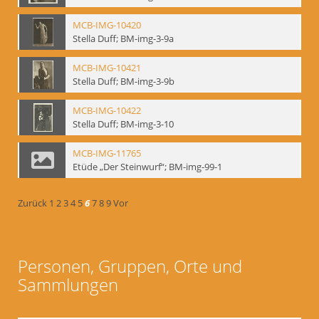
MCB-IMG-10420
Stella Duff; BM-img-3-9a
MCB-IMG-10421
Stella Duff; BM-img-3-9b
MCB-IMG-10422
Stella Duff; BM-img-3-10
MCB-IMG-11765
Etüde „Der Steinwurf“; BM-img-99-1
Zurück
1
2
3
4
5
6
7
8
9
Vor
Personen, Gruppen, Orte und
Sammlungen