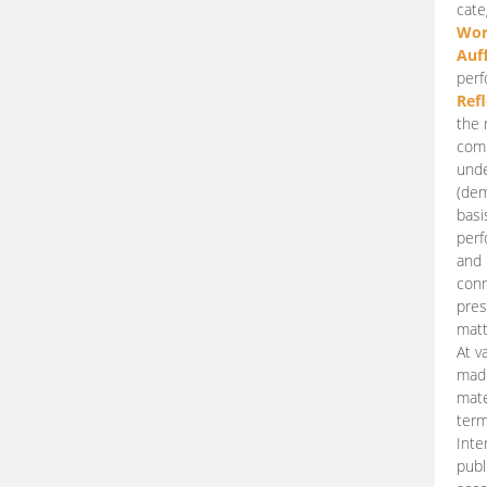
cate
Wor
Auf
perf
Ref
the 
comp
unde
(dem
basi
perf
and 
conn
pres
matt
At v
made
mate
term
Inte
publ