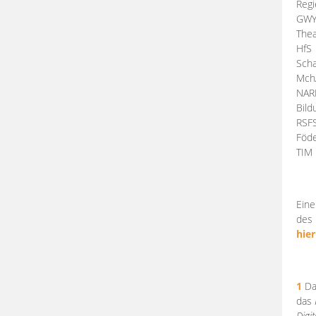
Regi
GW
Thea
HfS
Scha
Mch
NA
Bil
RSF
Föde
TI
Eine
des 
hier
1
Da
das
Digi