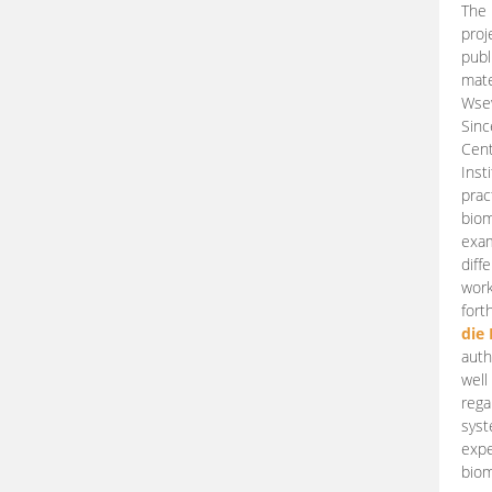
The 
proj
publ
mate
Wsew
Sinc
Cent
Inst
prac
biom
exam
diff
work
fort
die
auth
well
rega
syst
expe
biom