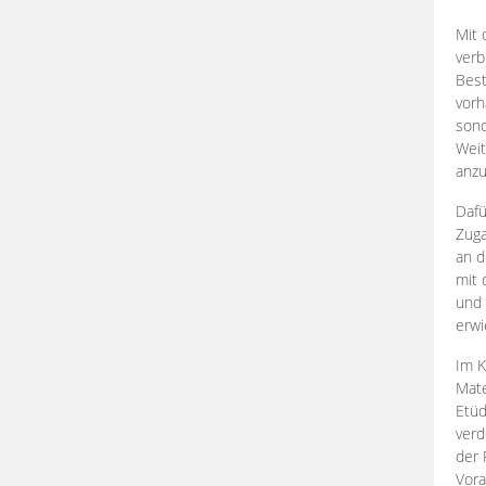
Mit 
verb
Best
vorh
son
Weit
anzu
Dafü
Zuga
an d
mit 
und 
erwi
Im K
Mate
Etü
verd
der 
Vora