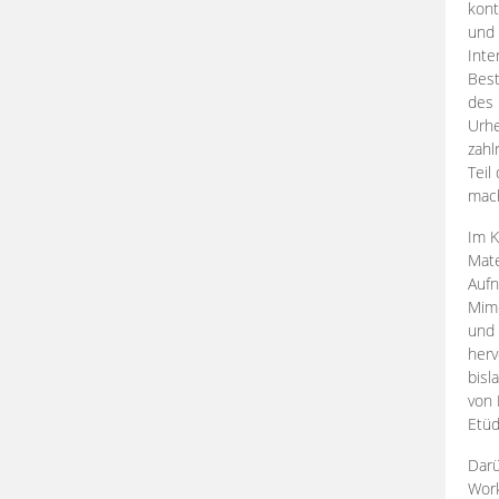
kont
und 
Inte
Best
des 
Urhe
zahl
Teil
mac
Im K
Mate
Aufn
Mime
und
herv
bisl
von 
Etüd
Darü
Work