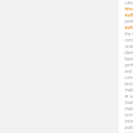
cate
Wor
Auf
perf
Ref
the 
comp
unde
(dem
basi
perf
and 
conn
pres
matt
At v
made
mate
term
Inte
publ