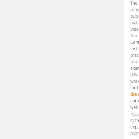
The 
proj
publ
mate
Wsew
Sinc
Cent
Inst
prac
biom
exam
diff
work
fort
die
auth
well
rega
syst
expe
biom