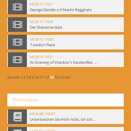
MCB-TV-7427
George Dandin o il Marito Raggirato
MCB-TV-7428
Der Steinerne Gast
MCB-TV-7430
7 Assilon Place
MCB-TV-7431
An Evening of Checkov's Vaudevilles. The Evils of Tobacco, The Bear, The Marriage Proposal
Zurück
1
2
7
8
9
10
11
12
13
14
15
Vor
Printmedien
MCB-BK-10007
Unterbrechen Sie mich nicht, ich schweige - interne Signatur: BM-prt-215-f