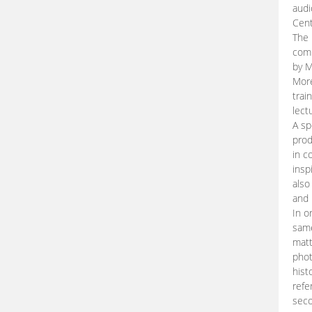
audi
Cent
The 
comp
by M
More
trai
lect
A sp
prod
in c
insp
also
and 
In o
same
matt
phot
hist
refe
seco