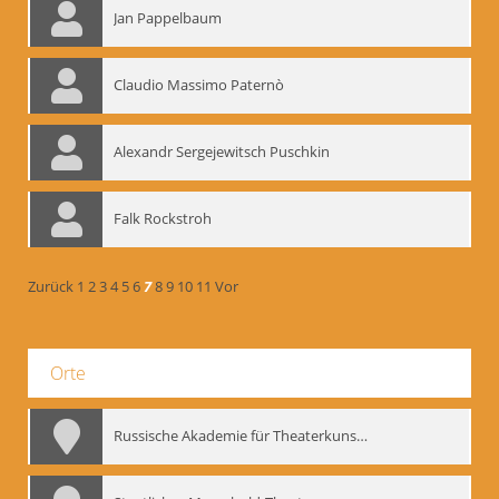
Jan Pappelbaum
Claudio Massimo Paternò
Alexandr Sergejewitsch Puschkin
Falk Rockstroh
Zurück
1
2
3
4
5
6
7
8
9
10
11
Vor
Orte
Russische Akademie für Theaterkunst – GITIS