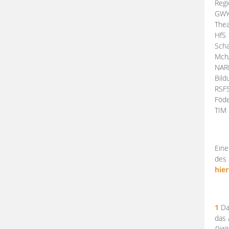
Regi
GW
Thea
HfS
Scha
Mch
NA
Bil
RSF
Föde
TI
Eine
des 
hier
1
Da
das
Digi