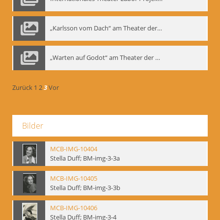
„Karlsson vom Dach“ am Theater der Satire, Moskau 1985
„Warten auf Godot“ am Theater der Saire, Moskau 1980er
Zurück
1
2
3
Vor
Bilder
MCB-IMG-10404
Stella Duff; BM-img-3-3a
MCB-IMG-10405
Stella Duff; BM-img-3-3b
MCB-IMG-10406
Stella Duff; BM-img-3-4