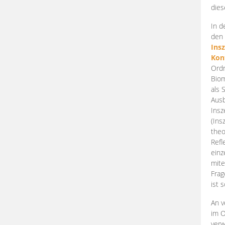
dies
In d
den 
Ins
Kon
Ordn
Biom
als 
Ausb
Insz
(Ins
theo
Refl
einz
mite
Frag
ist 
An v
im O
verw