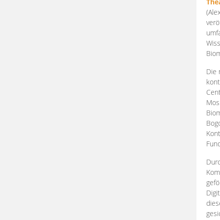
The
(Ale
verö
umfa
Wiss
Biom
Die 
kont
Cent
Mosk
Biom
Bogd
Kont
Fund
Durc
Komp
gefö
Digi
dies
gesi