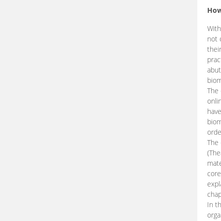
How
With
not 
thei
prac
abut
biom
The 
onli
have
biom
orde
The
(The
mate
core
expl
chap
In t
orga