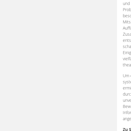
und 
Prob
beso
Mits
Auff
Zus
ents
scha
Eini
viel
thea
Um e
syst
ermö
durc
unve
Bewe
Info
ange
Zu 