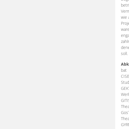
betr
Verm
wie 
Proj
ware
enga
zahl
dene
soll.
Abk
bat
CIS
Stud
GEK
Werk
GIT
Thea
Gos
Thea
GY