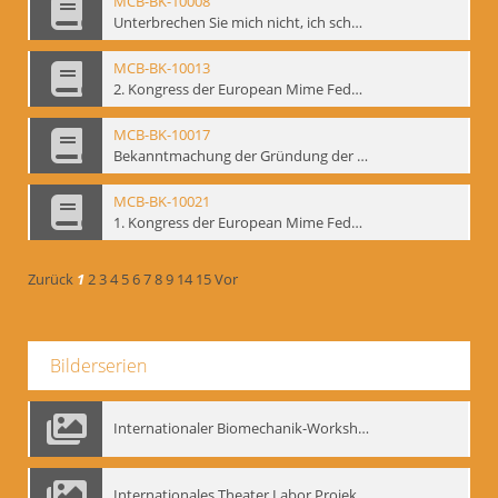
MCB-BK-10008
Unterbrechen Sie mich nicht, ich schweige - interne Signatur: BM-prt-215-r
MCB-BK-10013
2. Kongress der European Mime Federation: „Rekonstruktion/Innovation“, Berlin Mai 1993 - interne Signatur: BM-prt-221
MCB-BK-10017
Bekanntmachung der Gründung der European Mime Federation - interne Signatur: BM-prt-225
MCB-BK-10021
1. Kongress der European Mime Federation, Amsterdam, September 1991 - interne Signatur: BM-prt-229
Zurück
1
2
3
4
5
6
7
8
9
14
15
Vor
Bilderserien
Internationaler Biomechanik-Workshop, Moskau 1993
Internationales Theater Labor Projekt: Play Don Juan