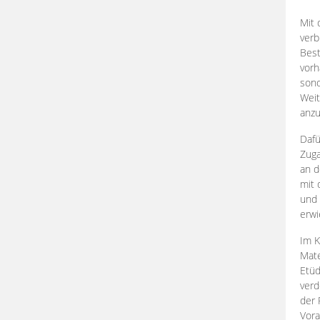
Mit 
verb
Best
vorh
son
Weit
anzu
Dafü
Zuga
an d
mit 
und 
erwi
Im K
Mate
Etü
verd
der 
Vora