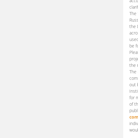
acco
clari
The 
Russ
the 
acro
used
be f
Plea
proj
the 
The 
comm
out 
Inst
for 
of t
publ
com
indi
woul