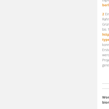
berl
2
Ein
Rahm
Grün
bis 
htt
typ
konn
Erst
werd
Proj
gere
-----
-----
Work
bio