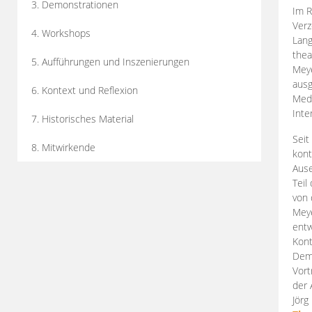
3. Demonstrationen
Im R
Verz
4. Workshops
Lang
thea
5. Aufführungen und Inszenierungen
Mey
ausg
6. Kontext und Reflexion
Medi
Inte
7. Historisches Material
Seit
8. Mitwirkende
kont
Aus
Teil
von 
Meye
entw
Kont
Demo
Vort
der 
Jörg