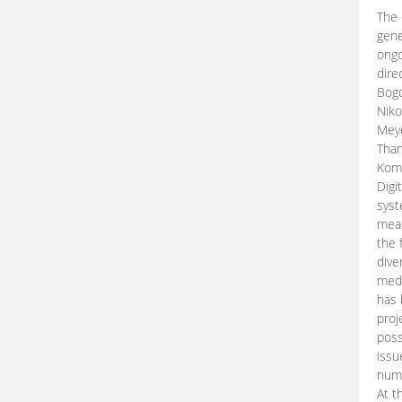
The 
gene
ongo
dire
Bogd
Niko
Meye
Than
Kom
Digi
syst
mean
the 
dive
medi
has 
proj
poss
issu
nume
At t