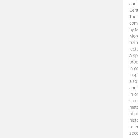
audi
Cent
The 
comp
by M
More
trai
lect
A sp
prod
in c
insp
also
and 
In o
same
matt
phot
hist
refe
seco