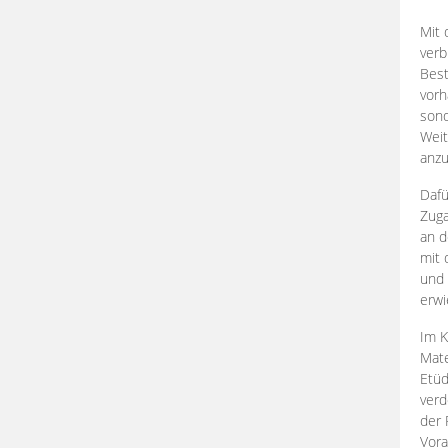
Mit 
verb
Best
vorh
son
Weit
anzu
Dafü
Zuga
an d
mit 
und 
erwi
Im K
Mate
Etü
verd
der 
Vora