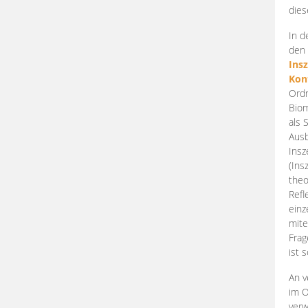
dies
In d
den 
Ins
Kon
Ordn
Biom
als 
Ausb
Insz
(Ins
theo
Refl
einz
mite
Frag
ist 
An v
im O
verw