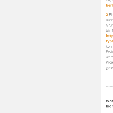
berl
2
Ein
Rahm
Grün
bis 
htt
typ
konn
Erst
werd
Proj
gere
-----
-----
Work
bio