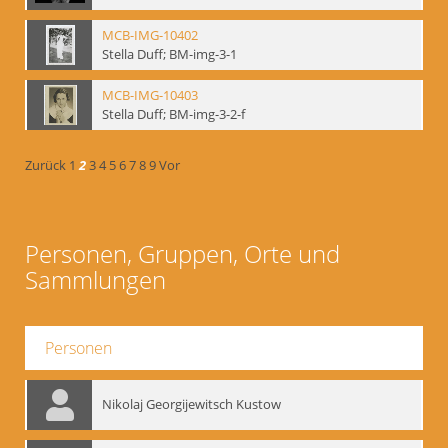
MCB-IMG-10402
Stella Duff; BM-img-3-1
MCB-IMG-10403
Stella Duff; BM-img-3-2-f
Zurück
1
2
3
4
5
6
7
8
9
Vor
Personen, Gruppen, Orte und
Sammlungen
Personen
Nikolaj Georgijewitsch Kustow