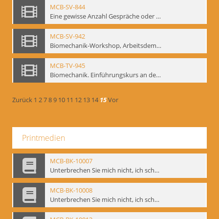
MCB-SV-844
Eine gewisse Anzahl Gespräche oder das völlig unbearbeitete Stundenbuch, Berlin 1995.
MCB-SV-942
Biomechanik-Workshop, Arbeitsdemonstration in der Staatsoper unter den Linden 2002
MCB-TV-945
Biomechanik. Einführungskurs an der HfS "Ernst Busch" 1995 (Vorarbeiten zu den Inszenierungen von T. Ostermeier u. Chr. v. Treskow). Teil 2
Zurück
1
2
7
8
9
10
11
12
13
14
15
Vor
Printmedien
MCB-BK-10007
Unterbrechen Sie mich nicht, ich schweige - interne Signatur: BM-prt-215-f
MCB-BK-10008
Unterbrechen Sie mich nicht, ich schweige - interne Signatur: BM-prt-215-r