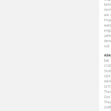
betr
Verm
wie 
Proj
ware
enga
zahl
dene
soll.
Abk
bat
CIS
Stud
GEK
Werk
GIT
Thea
Gos
Thea
GY