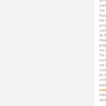
acco
clari
The 
Russ
the 
acro
used
be f
Plea
proj
the 
The 
comm
out 
Inst
for 
of t
publ
com
indi
woul