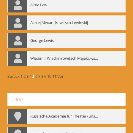
Alma Law
Alexej Alexandrowitsch Lewinskij
George Lewis
Wladimir Wladimirowitsch Majakowskij
Zurück
1
2
3
4
5
6
7
8
9
10
11
Vor
Orte
Russische Akademie für Theaterkunst – GITIS