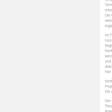
Term
Inte
Die 
weit
ergä
Im T
russ
Begr
hier
werd
und 
Abkü
hier
Kont
Proj
Ort
Der 
Thea
Bogd