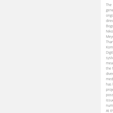
The 
gene
ongo
dire
Bogd
Niko
Meye
Than
Kom
Digi
syst
mean
the 
dive
medi
has 
proj
poss
issu
nume
At t