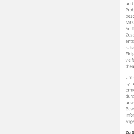
und 
Prob
beso
Mits
Auff
Zus
ents
scha
Eini
viel
thea
Um e
syst
ermö
durc
unve
Bewe
Info
ange
Zu 