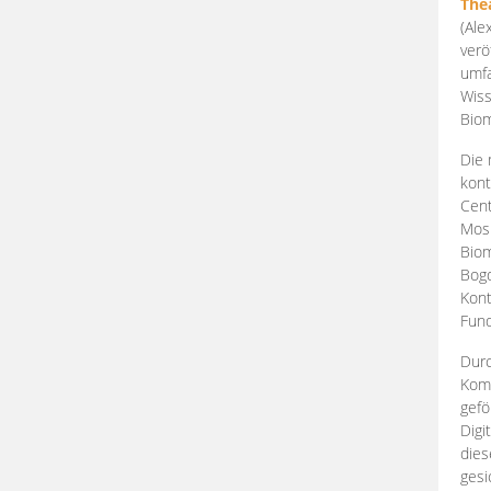
The
(Ale
verö
umfa
Wiss
Biom
Die 
kont
Cent
Mosk
Biom
Bogd
Kont
Fund
Durc
Komp
gefö
Digi
dies
gesi