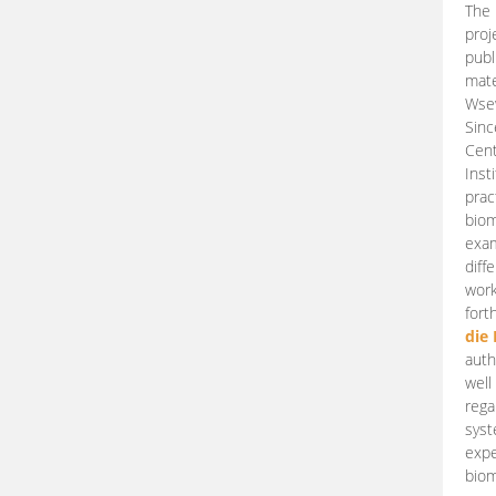
The 
proj
publ
mate
Wsew
Sinc
Cent
Inst
prac
biom
exam
diff
work
fort
die
auth
well
rega
syst
expe
biom