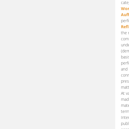
cate
Wor
Auf
perf
Ref
the 
comp
unde
(dem
basi
perf
and 
conn
pres
matt
At v
made
mate
term
Inte
publ