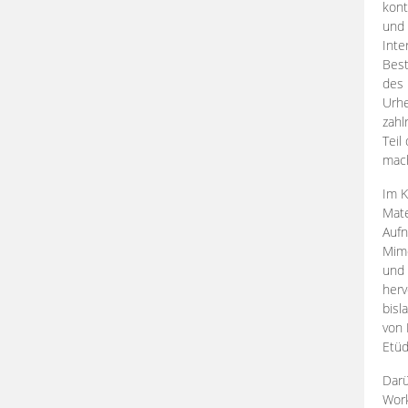
kont
und 
Inte
Best
des 
Urhe
zahl
Teil
mac
Im K
Mate
Aufn
Mime
und
herv
bisl
von 
Etüd
Darü
Work