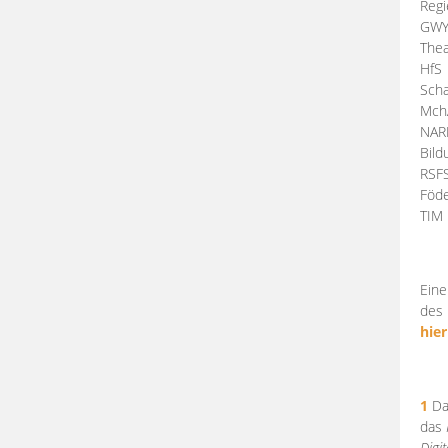
Regi
GW
Thea
HfS
Scha
Mch
NA
Bil
RSF
Föde
TI
Eine
des 
hier
1
Da
das
Digi