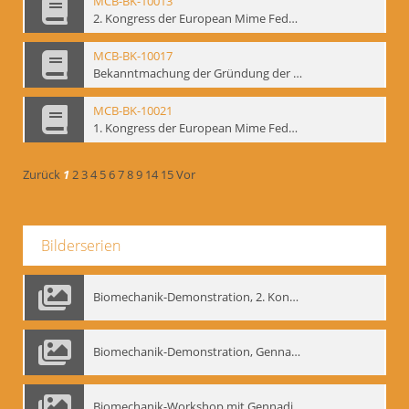
MCB-BK-10013
2. Kongress der European Mime Federation: „Rekonstruktion/Innovation“, Berlin Mai 1993 - interne Signatur: BM-prt-221
MCB-BK-10017
Bekanntmachung der Gründung der European Mime Federation - interne Signatur: BM-prt-225
MCB-BK-10021
1. Kongress der European Mime Federation, Amsterdam, September 1991 - interne Signatur: BM-prt-229
Zurück
1
2
3
4
5
6
7
8
9
14
15
Vor
Bilderserien
Biomechanik-Demonstration, 2. Kongress der EMF, Mai 1995
Biomechanik-Demonstration, Gennadij Bogdanow im Berliner Ensemble, 04.10.1991
Biomechanik-Workshop mit Gennadij Nikolajewitsch Bogdanow im Mime Centrum Berlin, 1991