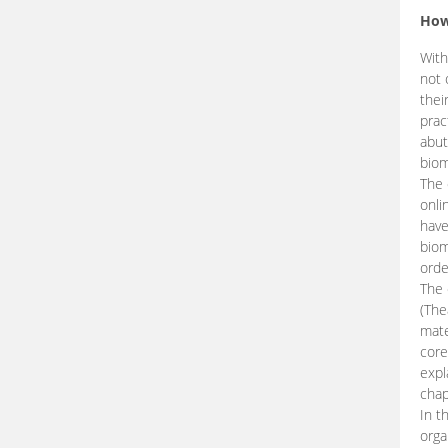
How
With
not 
thei
prac
abut
biom
The 
onli
have
biom
orde
The
(The
mate
core
expl
chap
In t
orga