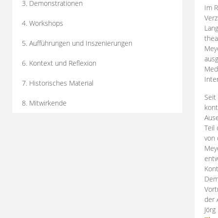
3. Demonstrationen
Im R
Verz
4. Workshops
Lang
thea
5. Aufführungen und Inszenierungen
Mey
ausg
6. Kontext und Reflexion
Medi
Inte
7. Historisches Material
Seit
8. Mitwirkende
kont
Aus
Teil
von 
Meye
entw
Kont
Demo
Vort
der 
Jörg