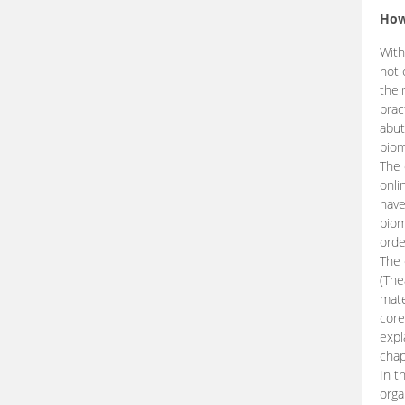
How
With
not 
thei
prac
abut
biom
The 
onli
have
biom
orde
The
(The
mate
core
expl
chap
In t
orga