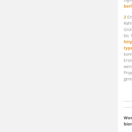
berl
2
Ein
Rahm
Grün
bis 
htt
typ
konn
Erst
werd
Proj
gere
-----
-----
Work
bio