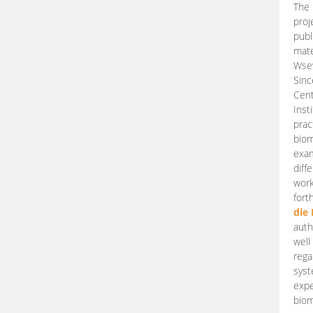
The 
proj
publ
mate
Wsew
Sinc
Cent
Inst
prac
biom
exam
diff
work
fort
die
auth
well
rega
syst
expe
biom