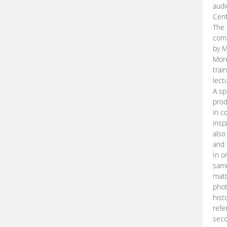
audi
Cent
The 
comp
by M
More
trai
lect
A sp
prod
in c
insp
also
and 
In o
same
matt
phot
hist
refe
seco