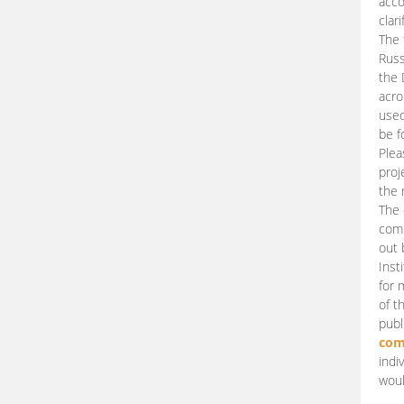
acco
clari
The 
Russ
the 
acro
used
be f
Plea
proj
the 
The 
comm
out 
Inst
for 
of t
publ
com
indi
woul