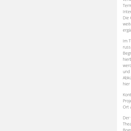
Term
Inte
Die 
weit
ergä
Im T
russ
Begr
hier
werd
und 
Abkü
hier
Kont
Proj
Ort
Der 
Thea
Bogd