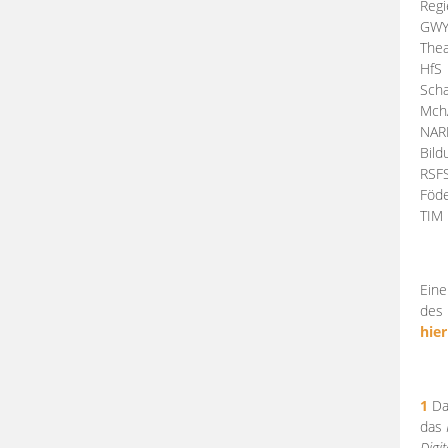
Regi
GW
Thea
HfS
Scha
Mch
NA
Bil
RSF
Föde
TI
Eine
des 
hier
1
Da
das
Digi