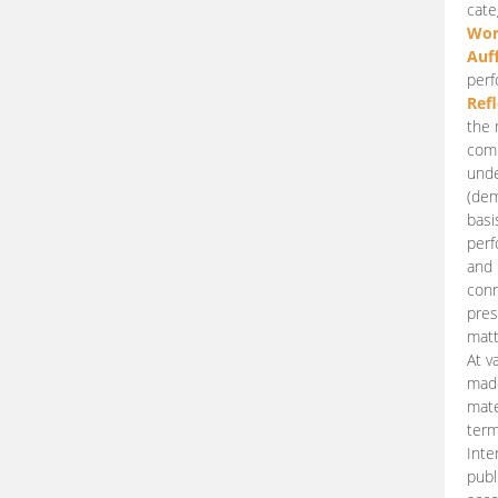
cate
Wor
Auf
perf
Ref
the 
comp
unde
(dem
basi
perf
and 
conn
pres
matt
At v
made
mate
term
Inte
publ