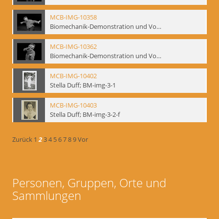
MCB-IMG-10358
Biomechanik-Demonstration und Vortrag, Berliner Ensemble, 04.10.1991
MCB-IMG-10362
Biomechanik-Demonstration und Vortrag, Berliner Ensemble, 04.10.1991
MCB-IMG-10402
Stella Duff; BM-img-3-1
MCB-IMG-10403
Stella Duff; BM-img-3-2-f
Zurück
1
2
3
4
5
6
7
8
9
Vor
Personen, Gruppen, Orte und
Sammlungen