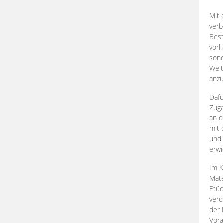
Mit 
verb
Best
vorh
son
Weit
anzu
Dafü
Zuga
an d
mit 
und 
erwi
Im K
Mate
Etü
verd
der 
Vora