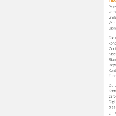
The
(Ale
verö
umfa
Wiss
Biom
Die 
kont
Cent
Mosk
Biom
Bogd
Kont
Fund
Durc
Komp
gefö
Digi
dies
gesi