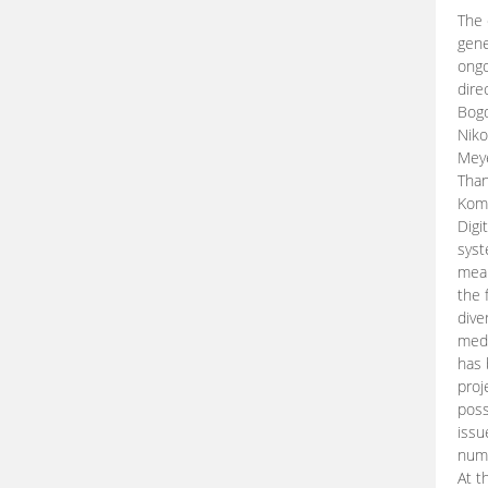
The 
gene
ongo
dire
Bogd
Niko
Meye
Than
Kom
Digi
syst
mean
the 
dive
medi
has 
proj
poss
issu
nume
At t