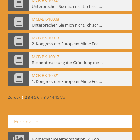
MCB-BK-10007
Unterbrechen Sie mich nicht, ich schweige - interne Signatur: BM-prt-215-f
MCB-BK-10008
Unterbrechen Sie mich nicht, ich schweige - interne Signatur: BM-prt-215-r
MCB-BK-10013
2. Kongress der European Mime Federation: „Rekonstruktion/Innovation“, Berlin Mai 1993 - interne Signatur: BM-prt-221
MCB-BK-10017
Bekanntmachung der Gründung der European Mime Federation - interne Signatur: BM-prt-225
MCB-BK-10021
1. Kongress der European Mime Federation, Amsterdam, September 1991 - interne Signatur: BM-prt-229
Zurück
1
2
3
4
5
6
7
8
9
14
15
Vor
Bilderserien
Biomechanik-Demonstration, 2. Kongress der EMF, Mai 1995