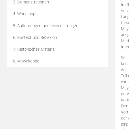
3. Demonstrationen
Im R
Verz
4. Workshops
Lang
thea
5. Aufführungen und Inszenierungen
Mey
ausg
6. Kontext und Reflexion
Medi
Inte
7. Historisches Material
Seit
8. Mitwirkende
kont
Aus
Teil
von 
Meye
entw
Kont
Demo
Vort
der 
Jörg