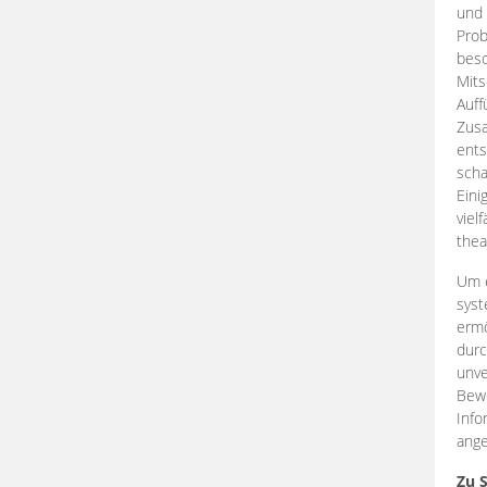
und 
Prob
beso
Mits
Auff
Zus
ents
scha
Eini
viel
thea
Um e
syst
ermö
durc
unve
Bewe
Info
ange
Zu 