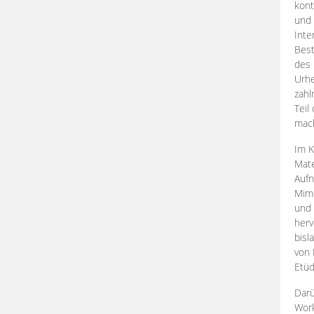
kont
und 
Inte
Best
des 
Urhe
zahl
Teil
mac
Im K
Mate
Aufn
Mime
und
herv
bisl
von 
Etüd
Darü
Work