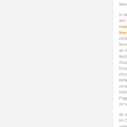
dies
In d
den 
Ins
Kon
Ordn
Biom
als 
Ausb
Insz
(Ins
theo
Refl
einz
mite
Frag
ist 
An v
im O
verw