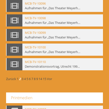
MCB-TV-10096
Aufnahmen für „Das Theater Meyerholds und die Biomechanik“ (6). Biomechanische Grundelemente und szenische Umsetzung, Ausschnitt 2 - Interne Signatur: BM-vid-6_A2
MCB-TV-10098
Aufnahmen für „Das Theater Meyerholds und die Biomechanik“ (7). Biomechanische Etüden – Detailstudien, Ausschnitt 1 - Interne Signatur: BM-vid-7_A1
MCB-TV-10099
Aufnahmen für „Das Theater Meyerholds und die Biomechanik“ (7). Biomechanische Etüden – Detailstudien, Ausschnitt 2 - Interne Signatur: BM-vid-7_A2
MCB-TV-10100
Aufnahmen für „Das Theater Meyerholds und die Biomechanik“ (7). Biomechanische Etüden – Detailstudien, Ausschnitt 3 - Interne Signatur: BM-vid-7_A3
MCB-TV-10110
Demonstrationsvortrag, Utrecht 1991 (1) - Interne Signatur: BM-vid-17
Zurück
1
2
3
4
5
6
7
8
9
14
15
Vor
Printmedien