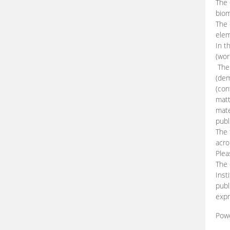
The 
biom
The
elem
In t
(wor
The 
(dem
(con
matt
mate
publ
The 
acro
Plea
The 
Inst
publ
expr
Pow