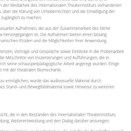
 in der Mediathek des Internationalen Theaterinstituts vorhandenen
, über die Klärung von Urheberrechten und die Einwilligung der
e zugänglich zu machen.
ovisueller Aufnahmen, die aus der Zusammenarbeit des Mime
 hervorgegangen ist. Die Aufnahmen bieten einen bislang
chanischen Etüden und die Möglichkeiten ihrer Anwendung.
enzen, Vorträge und Gespräche sowie Einblicke in die Probenarbeit
e Mitschnitte von Inszenierungen und Aufführungen, die in
h seine schauspielpädagogische Arbeit angeregt wurden. Einige
it mit der theatralen Biomechanik.
zu ermöglichen, wurde das audiovisuelle Material durch
sches Stand- und Bewegtbildmaterial sowie Hinweise zu weiteren
icht, die in den Beständen des Internationalen Theaterinstituts
ung, Weiterentwicklung und den Dialog darüber anzuregen.