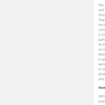
The 
and 
hims
Than
reco
comp
is t
part
At t
reco
More
A sp
were
In o
phot
and 
How
With
prac