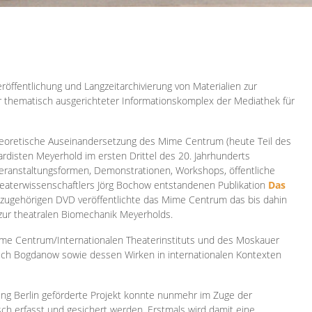
röffentlichung und Langzeitarchivierung von Materialien zur
er thematisch ausgerichteter Informationskomplex der Mediathek für
 theoretische Auseinandersetzung des Mime Centrum (heute Teil des
ardisten Meyerhold im ersten Drittel des 20. Jahrhunderts
 Veranstaltungsformen, Demonstrationen, Workshops, öffentliche
heaterwissenschaftlers Jörg Bochow entstandenen Publikation
Das
azugehörigen DVD veröffentlichte das Mime Centrum das bis dahin
 zur theatralen Biomechanik Meyerholds.
ime Centrum/Internationalen Theaterinstituts und des Moskauer
sch Bogdanow sowie dessen Wirken in internationalen Kontexten
ung Berlin geförderte Projekt konnte nunmehr im Zuge der
isch erfasst und gesichert werden. Erstmals wird damit eine