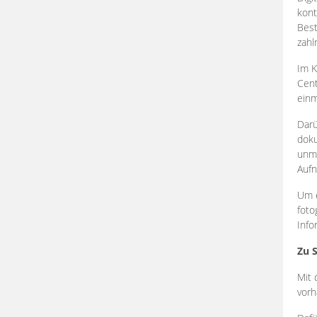
kont
Best
zahl
Im K
Cent
einm
Darü
doku
unmi
Aufn
Um e
foto
Info
Zu 
Mit 
vorh