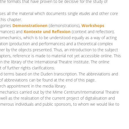
 the formats that have proven to be decisive for the study of
es all the material which documents single
etudes
and other core
this chapter.
egories
D
emonstrationen
(demonstrations),
Workshops
rmances)
and
Kontexte und Reflexion
(context and reflection).
iomechanics, which is to be understood equally as a way of acting
eation (production and performances) and a theoretical complex
her by the objects presented. Thus, an introduction to the subject
apters, reference is made to material not yet accessible online. This
n the library of the International Theatre Institute. The online
 further rights clarifications.
and terms based on the Duden transcription. The abbreviations and
of abbreviations can be found at the end of this page.
rch appointment in the media library.
omechanics carried out by the Mime Centrum/International Theatre
ll as the realisation of the current project of digitalisation and
merous individuals and public sponsors, to whom we would like to