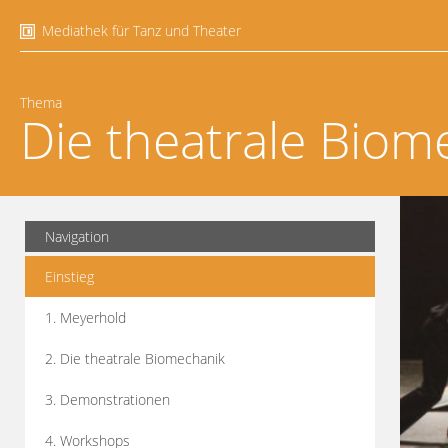
Mediathek für Tanz und Theater
Thema
Die theatrale Biom
Navigation
Einstieg
1. Meyerhold
2. Die theatrale Biomechanik
3. Demonstrationen
4. Workshops