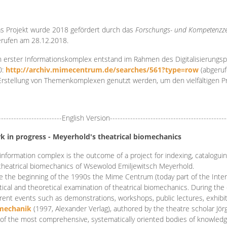
s Projekt wurde 2018 gefördert durch das
Forschungs- und Kompetenzze
rufen am 28.12.2018.
 erster Informationskomplex entstand im Rahmen des Digitalisierungsp
0:
http://archiv.mimecentrum.de/searches/561?type=row
(abgeruf
Erstellung von Themenkomplexen genutzt werden, um den vielfältigen 
-------------------------English Version----------------------------------------------
k in progress - Meyerhold's theatrical biomechanics
information complex is the outcome of a project for indexing, cataloguing,
theatrical biomechanics of Wsewolod Emiljewitsch Meyerhold.
e the beginning of the 1990s the Mime Centrum (today part of the Intern
tical and theoretical examination of theatrical biomechanics. During t
erent events such as demonstrations, workshops, public lectures, exhibi
mechanik
(1997, Alexander Verlag), authored by the theatre scholar Jö
of the most comprehensive, systematically oriented bodies of knowledg