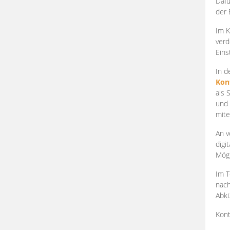
Dafü
der 
Im K
verd
Eins
In d
Kon
als 
und 
mite
An v
digi
Mögl
Im T
nach
Abkü
Kont