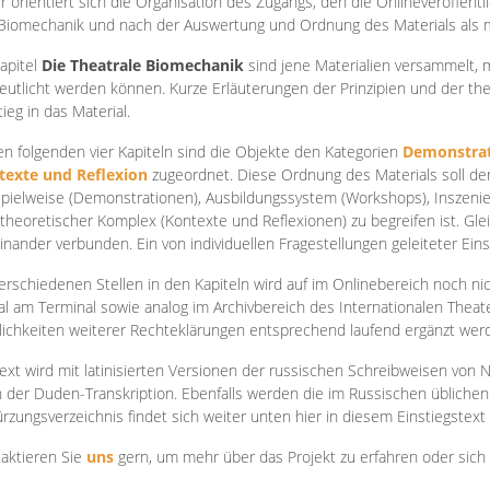
r orientiert sich die Organisation des Zugangs, den die Onlineveröffentl
Biomechanik und nach der Auswertung und Ordnung des Materials als
apite
l
Die Theatrale Biomechanik
sind jene Materialien versammelt,
eutlicht werden können. Kurze Erläuterungen der Prinzipien und der t
tieg in das Material.
en folgenden vier Kapiteln sind die Objekte den Kategorien
Demonstrat
texte und Reflexion
zugeordnet. Diese Ordnung des Materials soll d
Spielweise (Demonstrationen), Ausbildungssystem (Workshops), Inszen
theoretischer Komplex (Kontexte und Reflexionen) zu begreifen ist. Gle
inander verbunden. Ein von individuellen Fragestellungen geleiteter Einst
erschiedenen Stellen in den Kapiteln wird auf im Onlinebereich noch nic
tal am Terminal sowie analog im Archivbereich des Internationalen Theate
ichkeiten weiterer Rechteklärungen entsprechend laufend ergänzt wer
ext wird mit latinisierten Versionen der russischen Schreibweisen von N
 der Duden-Transkription. Ebenfalls werden die im Russischen üblichen
rzungsverzeichnis findet sich weiter unten hier in diesem Einstiegstext
aktieren Sie
uns
gern, um mehr über das Projekt zu erfahren oder sich