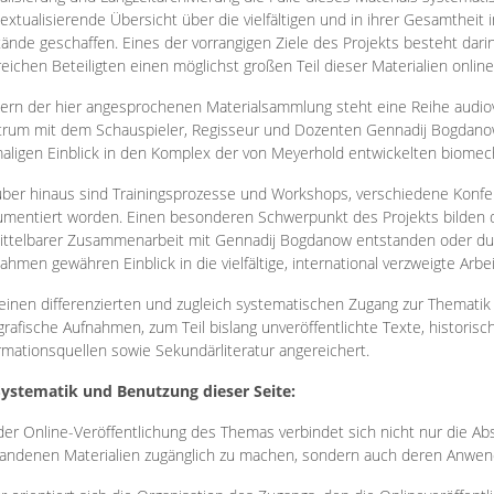
extualisierende Übersicht über die vielfältigen und in ihrer Gesamtheit
ände geschaffen. Eines der vorrangigen Ziele des Projekts besteht darin
reichen Beteiligten einen möglichst großen Teil dieser Materialien onlin
ern der hier angesprochenen Materialsammlung steht eine Reihe audi
rum mit dem Schauspieler, Regisseur und Dozenten Gennadij Bogdanow
aligen Einblick in den Komplex der von Meyerhold entwickelten biome
ber hinaus sind Trainingsprozesse und Workshops, verschiedene Konfer
mentiert worden. Einen besonderen Schwerpunkt des Projekts bilden di
ttelbarer Zusammenarbeit mit Gennadij Bogdanow entstanden oder durc
ahmen gewähren Einblick in die vielfältige, international verzweigte Arbe
inen differenzierten und zugleich systematischen Zugang zur Thematik 
grafische Aufnahmen, zum Teil bislang unveröffentlichte Texte, histori
rmationsquellen sowie Sekundärliteratur angereichert.
Systematik und Benutzung dieser Seite:
der Online-Veröffentlichung des Themas verbindet sich nicht nur die Abs
andenen Materialien zugänglich zu machen, sondern auch deren Anwend