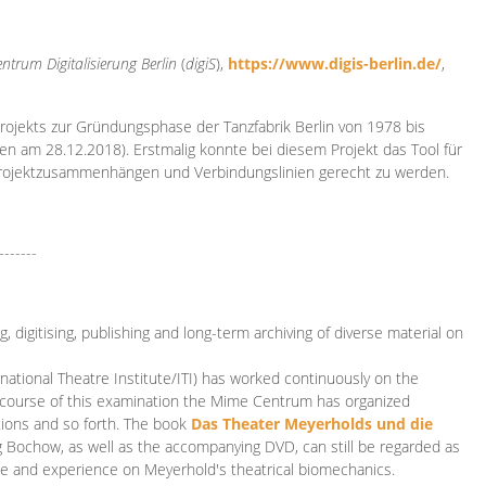
ntrum Digitalisierung
Berlin
(
digiS
),
https://www.digis-berlin.de/
,
rojekts zur Gründungsphase der Tanzfabrik Berlin von 1978 bis
en am 28.12.2018). Erstmalig konnte bei diesem Projekt das Tool für
Projektzusammenhängen und Verbindungslinien gerecht zu werden.
-------
 digitising, publishing and long-term archiving of diverse material on
ational Theatre Institute/ITI) has worked continuously on the
he course of this examination the Mime Centrum has organized
tions and so forth. The book
Das Theater Meyerholds und die
rg Bochow, as well as the accompanying DVD, can still be regarded as
e and experience on Meyerhold's theatrical biomechanics.