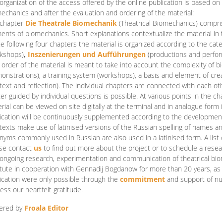
organization of the access offered by the online publication is based on
echanics and after the evaluation and ordering of the material:
 chapter
Die Theatrale Biomechanik
(Theatrical Biomechanics)
compris
ents of biomechanics. Short explanations contextualize the material in 
he following four chapters the material is organized according to the cat
kshops)
,
Inszenierungen und Aufführungen
(productions and perfo
order of the material is meant to take into account the complexity of b
onstrations), a training system (workshops), a basis and element of cr
text and reflection). The individual chapters are connected with each ot
er guided by individual questions is possible. At various points in the ch
rial can be viewed on site digitally at the terminal and in analogue form i
ication will be continuously supplemented according to the development of
texts make use of latinised versions of the Russian spelling of names 
nyms commonly used in Russian are also used in a latinised form. A list 
se contact
us
to find out more about the project or to schedule a resea
ongoing research, experimentation and communication of theatrical bi
itute in cooperation with Gennadij Bogdanow for more than 20 years, as we
ication were only possible through the
commitment
and support of nu
ess our heartfelt gratitude.
ered by
Froala Editor