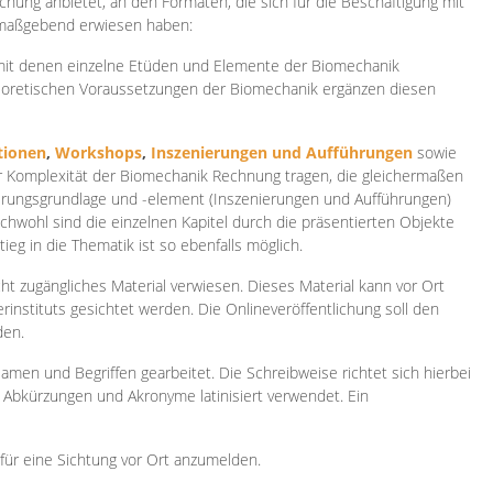
ichung anbietet, an den Formaten, die sich für die Beschäftigung mit
 maßgebend erwiesen haben:
 mit denen einzelne Etüden und Elemente der Biomechanik
heoretischen Voraussetzungen der Biomechanik ergänzen diesen
ionen
,
Workshops
,
Inszenierungen und Aufführungen
sowie
er Komplexität der Biomechanik Rechnung tragen, die gleichermaßen
ierungsgrundlage und -element (Inszenierungen und Aufführungen)
ichwohl sind die einzelnen Kapitel durch die präsentierten Objekte
ieg in die Thematik ist so ebenfalls möglich.
ht zugängliches Material verwiesen. Dieses Material kann vor Ort
rinstituts gesichtet werden. Die Onlineveröffentlichung soll den
den.
amen und Begriffen gearbeitet. Die Schreibweise richtet sich hierbei
 Abkürzungen und Akronyme latinisiert verwendet. Ein
 für eine Sichtung vor Ort anzumelden.