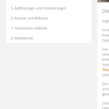
5. Aufführungen und Inszenierungen
Di
6. Kontext und Reflexion
Engl
7. Historisches Material
Im R
thea
8. Mitwirkende
Tanz
Seit
Inte
entw
Vort
The
umfa
Die 
Scha
gene
Durc
Digi