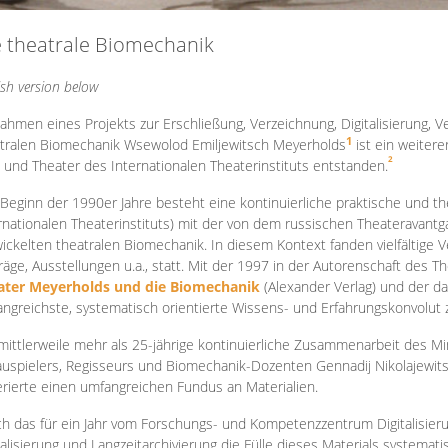
e theatrale Biomechanik
ish version below
ahmen eines Projekts zur Erschließung, Verzeichnung, Digitalisierung, Ve
1
tralen Biomechanik Wsewolod Emiljewitsch Meyerholds
ist ein weiter
2
 und Theater des Internationalen Theaterinstituts entstanden.
 Beginn der 1990er Jahre besteht eine kontinuierliche praktische und
rnationalen Theaterinstituts) mit der von dem russischen Theateravantg
ickelten theatralen Biomechanik. In diesem Kontext fanden vielfältige
räge, Ausstellungen u.a., statt. Mit d
er 1997 in der Autorenschaft des T
ater Meyerholds und die Biomechanik
(Alexander Verlag) und der d
ngreichste, systematisch orientierte Wissens- und Erfahrungskonvolut
mittlerweile mehr als 25-jährige kontinuierliche Zusammenarb
eit des M
uspielers, Regisseurs und Biomechanik-Dozenten Gennadij Nikolajewit
rierte einen umfangreichen Fundus an Materialien.
h das für ein Jahr vom Forschungs- und Kompetenzzentrum Digitalisier
talisierung und Langzeitarchivierung die Fülle dieses Materials systemat