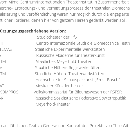
vom Mime Centrum/Internationalen Theaterinstitut in Zusammenarbeit 
erche-, Erprobungs- und Vermittlungsprozess der theatralen Biomechan
talisierung und Veröffentlichung waren nur möglich durch die engagiert
ntlicher Förderer, denen hier von ganzem Herzen gedankt werden soll.
ürzung:
ausgeschriebene Version:
Studiotheater der HfS
BIT
Centro Internazionale Studi die Biomeccanica Teatr
TEMAS
Staatliche Experimentelle Werkstätten
IS
Russische Akademie für Theaterkunst
TIM
Staatliches Meyerhold-Theater
RM
Staatliche Höhere Regiewerkstätten
YTM
Staatliche Höhere Theaterwerkstätten
Hochschule für Schauspielkunst „Ernst Busch“
AT
Moskauer Künstlertheater
RKOMPROS
Volkskommissariat für Bildungswesen der RSFSR
SR
Russische Sozialistische Föderative Sowjetrepublik
M Meyerhold-Theater
n ausführlichen Text zu Genese und Kontext des Projekts von Thilo Wit