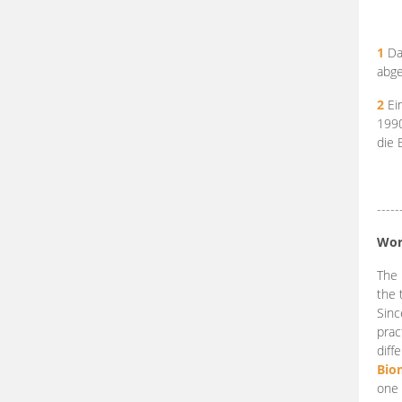
1
Da
abge
2
Ein
199
die 
-----
Wor
The 
the 
Sinc
prac
diff
Bio
one 