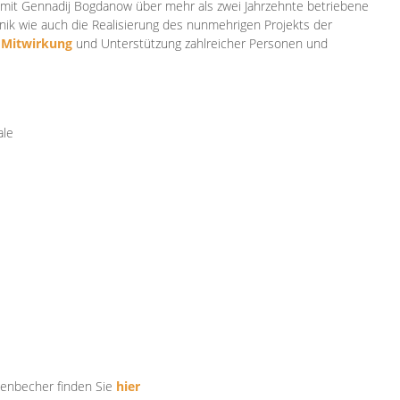
mit Gennadij Bogdanow über mehr als zwei Jahrzehnte betriebene
ik wie auch die Realisierung des nunmehrigen Projekts der
e
Mitwirkung
und Unterstützung zahlr
eicher Personen und
ale
tenbecher finden Sie
hier