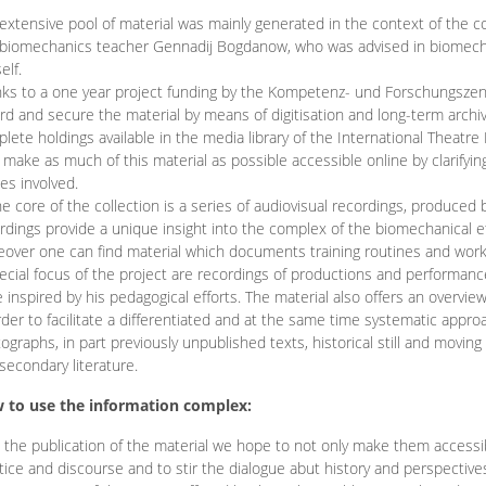
extensive pool of material was mainly generated in the context of the 
biomechanics teacher Gennadij Bogdanow, who was advised in biomechan
elf.
ks to a one year project funding by the Kompetenz- und Forschungszentru
rd and secure the material by means of digitisation and long-term archivi
lete holdings available in the media library of the International Theatre
o make as much of this material as possible accessible online by clarify
ies involved.
he core of the collection is a series of audiovisual recordings, produ
rdings provide a unique insight into the complex of the biomechanical 
over one can find material which documents training routines and works
ecial focus of the project are recordings of productions and performan
 inspired by his pedagogical efforts. The material also offers an overvie
rder to facilitate a differentiated and at the same time systematic appro
ographs, in part previously unpublished texts, historical still and movin
secondary literature.
 to use the information complex:
 the publication of the material we hope to not only make them access
tice and discourse and to stir the dialogue abut history and perspective