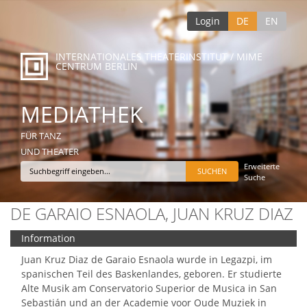
Login
DE
EN
INTERNATIONALES THEATERINSTITUT / MIME
CENTRUM BERLIN
MEDIATHEK
FÜR TANZ
UND THEATER
Erweiterte
Suche
DE GARAIO ESNAOLA, JUAN KRUZ DIAZ
Information
Juan Kruz Diaz de Garaio Esnaola wurde in Legazpi, im
spanischen Teil des Baskenlandes, geboren. Er studierte
Alte Musik am Conservatorio Superior de Musica in San
Sebastián und an der Academie voor Oude Muziek in