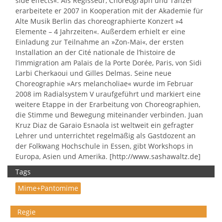
side effects«. Als Regisseur, Choreograph und Tänzer
erarbeitete er 2007 in Kooperation mit der Akademie für
Alte Musik Berlin das choreographierte Konzert »4
Elemente – 4 Jahrzeiten«. Außerdem erhielt er eine
Einladung zur Teilnahme an »Zon-Mai«, der ersten
Installation an der Cité nationale de l’histoire de
l’immigration am Palais de la Porte Dorée, Paris, von Sidi
Larbi Cherkaoui und Gilles Delmas. Seine neue
Choreographie »Ars melancholiae« wurde im Februar
2008 im Radialsystem V uraufgeführt und markiert eine
weitere Etappe in der Erarbeitung von Choreographien,
die Stimme und Bewegung miteinander verbinden. Juan
Kruz Diaz de Garaio Esnaola ist weltweit ein gefragter
Lehrer und unterrichtet regelmäßig als Gastdozent an
der Folkwang Hochschule in Essen, gibt Workshops in
Europa, Asien und Amerika. [
http://www.sashawaltz.de
]
Tags
Mime+Pantomime
Regie