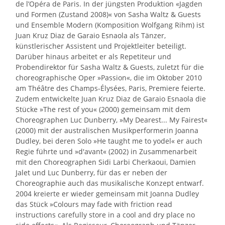
de l’Opéra de Paris. In der jüngsten Produktion «Jagden
und Formen (Zustand 2008)« von Sasha Waltz & Guests
und Ensemble Modern (Komposition Wolfgang Rihm) ist
Juan Kruz Diaz de Garaio Esnaola als Tänzer,
künstlerischer Assistent und Projektleiter beteiligt.
Darüber hinaus arbeitet er als Repetiteur und
Probendirektor für Sasha Waltz & Guests, zuletzt für die
choreographische Oper »Passion«, die im Oktober 2010
am Théâtre des Champs-Élysées, Paris, Premiere feierte.
Zudem entwickelte Juan Kruz Diaz de Garaio Esnaola die
Stücke »The rest of you« (2000) gemeinsam mit dem
Choreographen Luc Dunberry, »My Dearest... My Fairest«
(2000) mit der australischen Musikperformerin Joanna
Dudley, bei deren Solo »He taught me to yodel« er auch
Regie führte und »d'avant« (2002) in Zusammenarbeit
mit den Choreographen Sidi Larbi Cherkaoui, Damien
Jalet und Luc Dunberry, für das er neben der
Choreographie auch das musikalische Konzept entwarf.
2004 kreierte er wieder gemeinsam mit Joanna Dudley
das Stück »Colours may fade with friction read
instructions carefully store in a cool and dry place no