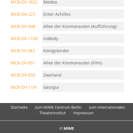
MCB-DV-7652
Medea
MCB-DV-223
Enter Achilles
MCB-DV-848
Allee der Kosmonauten (Aufführung)
MCB-DV-1100
noBody
MCB-SV-983
Königskinder
MCB-DV-851
Allee der Kosmonauten (Film)
MCB-DV-850
Zweiland
MCB-DV-1181
Georgia
Startseite
zum MIME Centrum Berlin
zum Internationalen
Theaterinstitut
Impressum
©
MIME