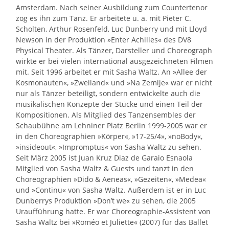
Amsterdam. Nach seiner Ausbildung zum Countertenor
zog es ihn zum Tanz. Er arbeitete u. a. mit Pieter C.
Scholten, Arthur Rosenfeld, Luc Dunberry und mit Lloyd
Newson in der Produktion »Enter Achilles« des DV8
Physical Theater. Als Tänzer, Darsteller und Choreograph
wirkte er bei vielen international ausgezeichneten Filmen
mit. Seit 1996 arbeitet er mit Sasha Waltz. An »Allee der
Kosmonauten«, »Zweiland« und »Na Zemlje« war er nicht
nur als Tänzer beteiligt, sondern entwickelte auch die
musikalischen Konzepte der Stücke und einen Teil der
Kompositionen. Als Mitglied des Tanzensembles der
Schaubühne am Lehniner Platz Berlin 1999-2005 war er
in den Choreographien »Körper«, »17-25/4», »noBody«,
»insideout«, »Impromptus« von Sasha Waltz zu sehen.
Seit März 2005 ist Juan Kruz Diaz de Garaio Esnaola
Mitglied von Sasha Waltz & Guests und tanzt in den
Choreographien »Dido & Aeneas«, »Gezeiten«, »Medea«
und »Continu« von Sasha Waltz. Außerdem ist er in Luc
Dunberrys Produktion »Don’t we« zu sehen, die 2005
Uraufführung hatte. Er war Choreographie-Assistent von
Sasha Waltz bei »Roméo et Juliette« (2007) für das Ballet