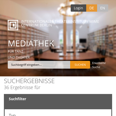
Login
DE
EN
INTERNATIONALES THEATERINSTITUT / MIME
CENTRUM BERLIN
MEDIATHEK
FÜR TANZ
UND THEATER
Erweiterte
Suche
SUCHERGEBNISSE
36 Ergebnisse für
Suchfilter
Typ