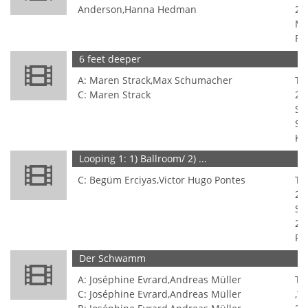
Anderson,Hanna Hedman
20
Mo
Po
6 feet deeper
T
A: Maren Strack,Max Schumacher
Ta
C: Maren Strack
20
So
St
Ki
Looping 1: 1) Ballroom/ 2) ...
T
C: Begüm Erciyas,Victor Hugo Pontes
Ta
20
Sa
20
Po
Der Schwamm
T
A: Joséphine Evrard,Andreas Müller
Ta
C: Joséphine Evrard,Andreas Müller
,T