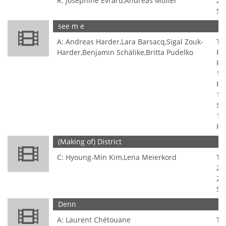
R: Joséphine Evrard,Andreas Müller
20
So
see m e
T
A: Andreas Harder,Lara Barsacq,Sigal Zouk-
Ta
Harder,Benjamin Schälike,Britta Pudelko
Pf
Pf
19
Pf
19
So
19
Pf
(Making of) District
T
C: Hyoung-Min Kim,Lena Meierkord
Ta
20
20
So
Denn
T
A: Laurent Chétouane
Ta