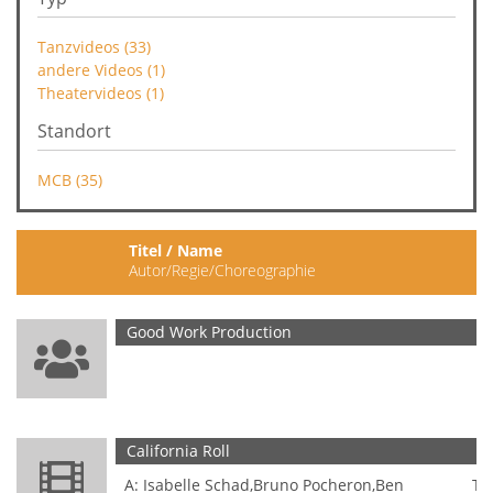
Tanzvideos (33)
andere Videos (1)
Theatervideos (1)
Standort
MCB (35)
Titel / Name
T
Autor/Regie/Choreographie
R
Good Work Production
E
California Roll
T
A: Isabelle Schad,Bruno Pocheron,Ben
Ta