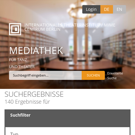
Login
DE
EN
INTERNATIONALES THEATERINSTITUT / MIME
CENTRUM BERLIN
MEDIATHEK
FÜR TANZ
UND THEATER
Erweiterte
Suche
SUCHERGEBNISSE
140 Ergebnisse für
Suchfilter
Typ