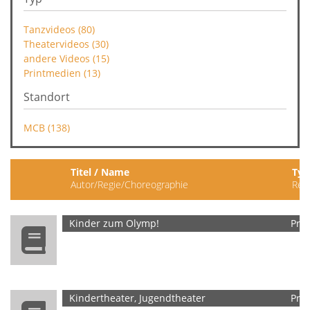
Tanzvideos (80)
Theatervideos (30)
andere Videos (15)
Printmedien (13)
Standort
MCB (138)
Titel / Name
Typ
Autor/Regie/Choreographie
Rei
Kinder zum Olymp!
Pri
Kindertheater, Jugendtheater
Pri