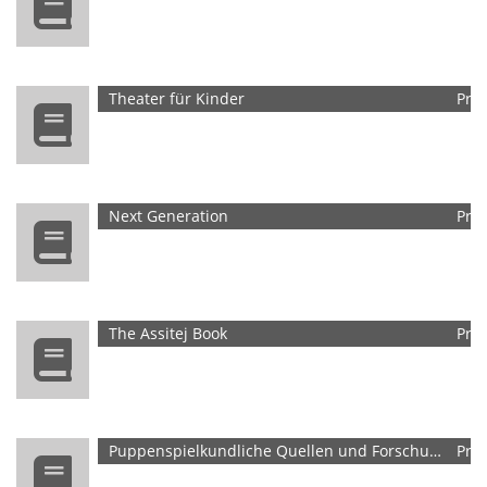
Theater für Kinder
Pri
Next Generation
Pri
The Assitej Book
Pri
Puppenspielkundliche Quellen und Forschungen
Pri