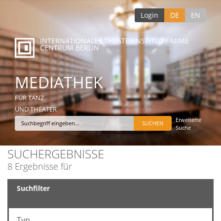
Login
DE
EN
INTERNATIONALES THEATERINSTITUT / MIME
CENTRUM BERLIN
MEDIATHEK
FÜR TANZ
UND THEATER
Erweiterte
Suche
SUCHERGEBNISSE
8 Ergebnisse für
Suchfilter
Typ