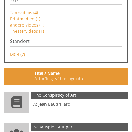
Tanzvideos (4)
Printmedien (1)
andere Videos (1)
Theatervideos (1)
Standort
MCB (7)
Titel / Name
T
Autor/Regie/Choreographie
R
The Conspiracy of Art
P
A: Jean Baudrillard
Schauspiel Stuttgart
E