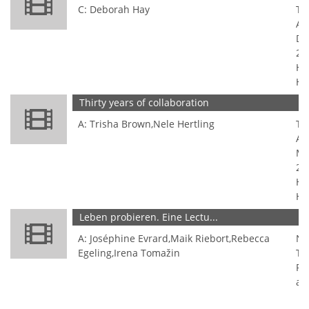
C: Deborah Hay
Ta
Au
Do
20
HA
HA
Thirty years of collaboration
V
A: Trisha Brown,Nele Hertling
Ta
Au
Mi
20
HA
HA
Leben probieren. Eine Lectu...
T
A: Joséphine Evrard,Maik Riebort,Rebecca
NA
Egeling,Irena Tomažin
Ta
Fr
ad