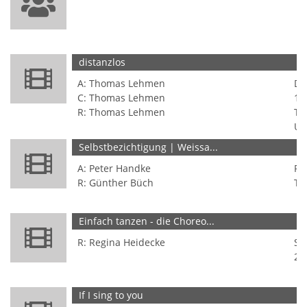
distanzlos
T
A: Thomas Lehmen
Di
C: Thomas Lehmen
19
R: Thomas Lehmen
Th
Uf
Selbstbezichtigung | Weissa...
T
A: Peter Handke
Fr
R: Günther Büch
Th
Einfach tanzen - die Choreo...
T
R: Regina Heidecke
Sa
20
If I sing to you
T