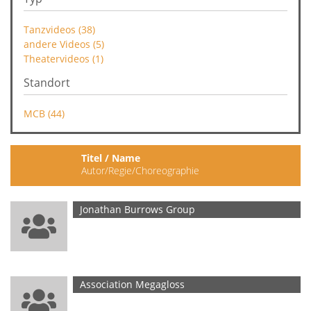
Tanzvideos (38)
andere Videos (5)
Theatervideos (1)
Standort
MCB (44)
Titel / Name
T
Autor/Regie/Choreographie
R
Jonathan Burrows Group
E
Association Megagloss
E