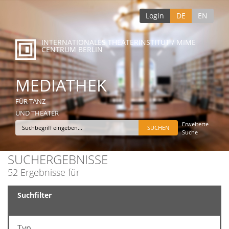
Login
DE
EN
INTERNATIONALES THEATERINSTITUT / MIME
CENTRUM BERLIN
MEDIATHEK
FÜR TANZ
UND THEATER
Erweiterte
Suche
SUCHERGEBNISSE
52 Ergebnisse für
Suchfilter
Typ