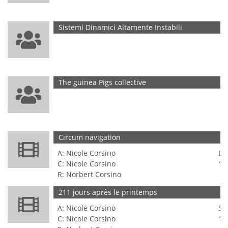
Sistemi Dinamici Altamente Instabili
E
The guinea Pigs collective
E
Circum navigation
T
A: Nicole Corsino
Di
C: Nicole Corsino
19
R: Norbert Corsino
211 jours après le printemps
T
A: Nicole Corsino
So
C: Nicole Corsino
19