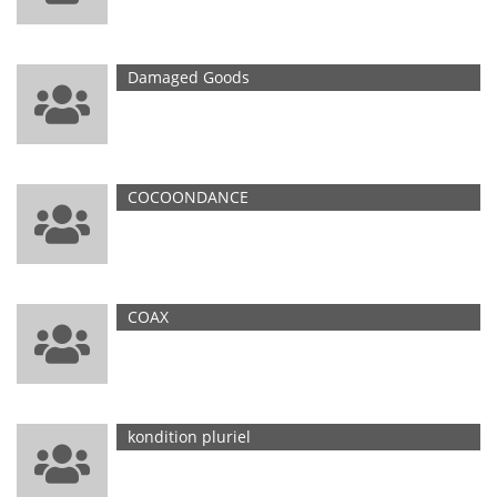
Damaged Goods
E
COCOONDANCE
E
COAX
E
kondition pluriel
E