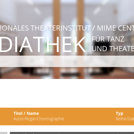
IONALES THEATERINSTITUT / MIME CEN
DIATHEK
FÜR TANZ
UND THEAT
Titel / Name
Typ
Autor/Regie/Choreographie
Reihe/Dat