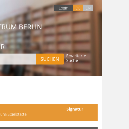
Login
DE
EN
TRUM BERLIN
ER
Erweiterte
Suche
Signatur
um/Spielstätte