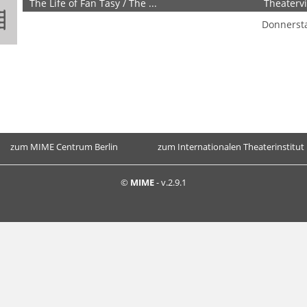
The Life of Fan Tasy / The ...
Theaterv
Donnersta
zum MIME Centrum Berlin
zum Internationalen Theaterinstitut
©
MIME
- v.2.9.1