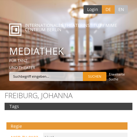
Login
DE
EN
INTERNATIONALES THEATERINSTITUT / MIME
CENTRUM BERLIN
MEDIATHEK
FÜR TANZ
UND THEATER
Erweiterte
Suche
FREIBURG, JOHANNA
Tags
Regie