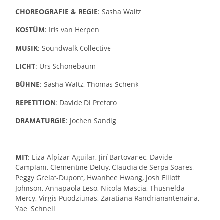
CHOREOGRAFIE & REGIE
: Sasha Waltz
KOSTÜM
: Iris van Herpen
MUSIK
: Soundwalk Collective
LICHT
: Urs Schönebaum
BÜHNE
: Sasha Waltz, Thomas Schenk
REPETITION
: Davide Di Pretoro
DRAMATURGIE
: Jochen Sandig
MIT
: Liza Alpízar Aguilar, Jirí Bartovanec, Davide
Camplani, Clémentine Deluy, Claudia de Serpa Soares,
Peggy Grelat-Dupont, Hwanhee Hwang, Josh Elliott
Johnson, Annapaola Leso, Nicola Mascia, Thusnelda
Mercy, Virgis Puodziunas, Zaratiana Randrianantenaina,
Yael Schnell