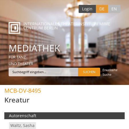
Login
DE
EN
INTERNATIONALES THEATERINSTITUT / MIME
CENTRUM BERLIN
MEDIATHEK
FÜR TANZ
UND THEATER
Erweiterte
Suche
MCB-DV-8495
Kreatur
Autorenschaft
Waltz, Sasha