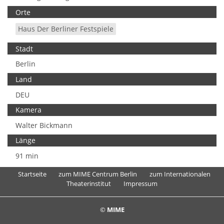
Orte
Haus Der Berliner Festspiele
Stadt
Berlin
Land
DEU
Kamera
Walter Bickmann
Länge
91 min
Startseite
zum MIME Centrum Berlin
zum Internationalen
Theaterinstitut
Impressum
©
MIME