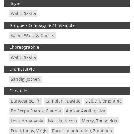
Regie
Waltz, Sasha
Gruppe / Compagnie / Ensemble
Sasha Waltz & Guests
Choreographie
Waltz, Sasha
Dramaturgie
Sandig, Jochen
Darsteller
Bartovanec, Jíři
Camplani, Davide
Deluy, Clémentine
De Serpa Soares, Claudia
Alpízar Aguilar, Liza
Leso, Annapaola
Mascia, Nicola
Mercy, Thusnelda
Puodziunas, Virgis
Randrianantenaina, Zaratiana