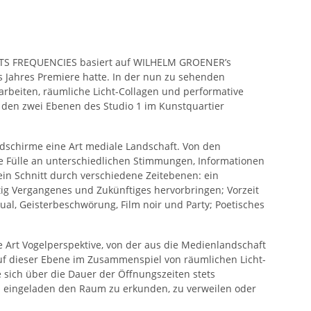
NTS FREQUENCIES basiert auf WILHELM GROENER’s
es Jahres Premiere hatte. In der nun zu sehenden
oarbeiten, räumliche Licht-Collagen und performative
 den zwei Ebenen des Studio 1 im Kunstquartier
ldschirme eine Art mediale Landschaft. Von den
e Fülle an unterschiedlichen Stimmungen, Informationen
 ein Schnitt durch verschiedene Zeitebenen: ein
tig Vergangenes und Zukünftiges hervorbringen; Vorzeit
tual, Geisterbeschwörung, Film noir und Party; Poetisches
 Art Vogelperspektive, von der aus die Medienlandschaft
auf dieser Ebene im Zusammenspiel von räumlichen Licht-
 sich über die Dauer der Öffnungszeiten stets
d eingeladen den Raum zu erkunden, zu verweilen oder