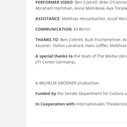
PERFORMER VIDEO
: Ben Cottrell, Mike O’Conno
Abraham Hochman, Anna Melnikova, Aya Toraiwa
ASSISTANCE
: Matthias Hesselbacher, Assaf A
COMMUNICATION
: k3 Berlin
THANKS TO
: Ben Cottrell, Rudi Fischerlehner, 
Keutner, Stefan Landrock, Hans Löffler, Matthia
A special thanks to
the team of The Media Libra
(ITI Center Germany).
A WILHELM GROENER production.
Funded by
the Senate Department for Culture a
In Cooperation with
Internationales Theaterinsti