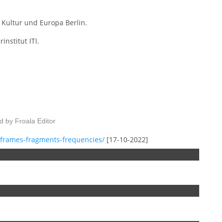
 Kultur und Europa Berlin.
nstitut ITI.
d by
Froala Editor
/frames-fragments-frequencies/
[17-10-2022]