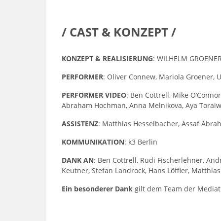
/ CAST & KONZEPT /
KONZEPT & REALISIERUNG
: WILHELM GROENER 
PERFORMER
: Oliver Connew, Mariola Groener, 
PERFORMER VIDEO
: Ben Cottrell, Mike O’Conno
Abraham Hochman, Anna Melnikova, Aya Toraiwa
ASSISTENZ
: Matthias Hesselbacher, Assaf Ab
KOMMUNIKATION
: k3 Berlin
DANK AN
: Ben Cottrell, Rudi Fischerlehner, An
Keutner, Stefan Landrock, Hans Löffler, Matthia
Ein besonderer Dank
gilt dem Team der Mediathe