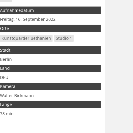
Aufnahmedatum
Freitag, 16. September 2022
Orte
Kunstquartier Bethanien
Studio 1
Stadt
Berlin
Land
DEU
Kamera
Walter Bickmann
Länge
78 min