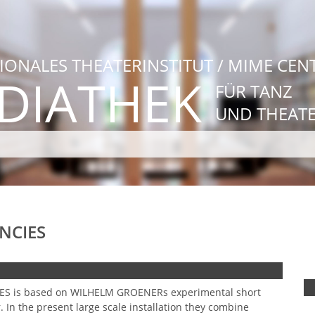
IONALES THEATERINSTITUT / MIME CEN
DIATHEK
FÜR TANZ
UND THEAT
NCIES
S is based on WILHELM GROENERs experimental short
. In the present large scale installation they combine