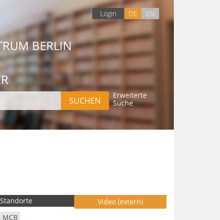
Login
DE
EN
TRUM BERLIN
ER
Erweiterte
Suche
Standorte
Video (extern)
MCB