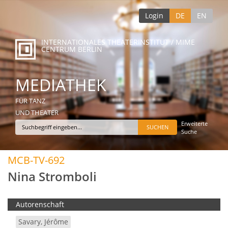
Login
DE
EN
INTERNATIONALES THEATERINSTITUT / MIME
CENTRUM BERLIN
MEDIATHEK
FÜR TANZ
UND THEATER
Erweiterte
Suche
MCB-TV-692
Nina Stromboli
Autorenschaft
Savary, Jérôme