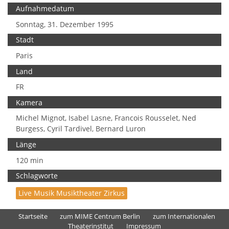
Aufnahmedatum
Sonntag, 31. Dezember 1995
Stadt
Paris
Land
FR
Kamera
Michel Mignot, Isabel Lasne, Francois Rousselet, Ned
Burgess, Cyril Tardivel, Bernard Luron
Länge
120 min
Schlagworte
Live Musik Musiktheater Zirkus
Startseite
zum MIME Centrum Berlin
zum Internationalen
Theaterinstitut
Impressum