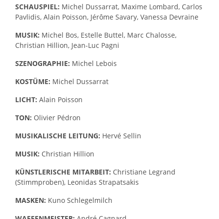
SCHAUSPIEL:
Michel Dussarrat, Maxime Lombard, Carlos
Pavlidis, Alain Poisson, Jérôme Savary, Vanessa Devraine
MUSIK:
Michel Bos, Estelle Buttel, Marc Chalosse,
Christian Hillion, Jean-Luc Pagni
SZENOGRAPHIE:
Michel Lebois
KOSTÜME:
Michel Dussarrat
LICHT:
Alain Poisson
TON:
Olivier Pédron
MUSIKALISCHE LEITUNG:
Hervé Sellin
MUSIK:
Christian Hillion
KÜNSTLERISCHE MITARBEIT:
Christiane Legrand
(Stimmproben), Leonidas Strapatsakis
MASKEN:
Kuno Schlegelmilch
WAFFENMEISTER:
André Cagnard