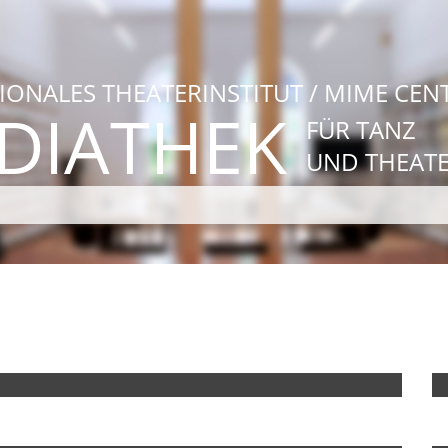
IONALES THEATERINSTITUT / MIME CEN
DIATHEK
FÜR TANZ
UND THEAT