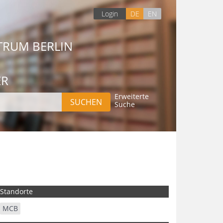
Login
DE
EN
TRUM BERLIN
ER
Erweiterte
Suche
Standorte
MCB