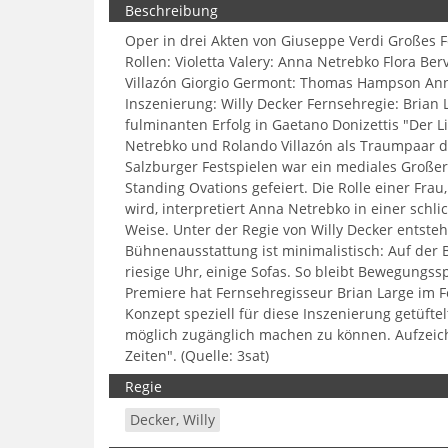
Beschreibung
Oper in drei Akten von Giuseppe Verdi Großes F
Rollen: Violetta Valery: Anna Netrebko Flora B
Villazón Giorgio Germont: Thomas Hampson Annin
Inszenierung: Willy Decker Fernsehregie: Brian
fulminanten Erfolg in Gaetano Donizettis "Der 
Netrebko und Rolando Villazón als Traumpaar d
Salzburger Festspielen war ein mediales Groß
Standing Ovations gefeiert. Die Rolle einer Fra
wird, interpretiert Anna Netrebko in einer sch
Weise. Unter der Regie von Willy Decker entste
Bühnenausstattung ist minimalistisch: Auf der
riesige Uhr, einige Sofas. So bleibt Bewegungs
Premiere hat Fernsehregisseur Brian Large im 
Konzept speziell für diese Inszenierung getüft
möglich zugänglich machen zu können. Aufzeic
Zeiten". (Quelle: 3sat)
Regie
Decker, Willy