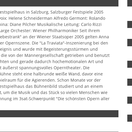
estspielhaus in Salzburg, Salzburger Festspiele 2005
ervoix: Helene Schneiderman Alfredo Germont: Rolando
a: Diane Pilcher Musikalische Leitung: Carlo Rizzi
 Large Orchester: Wiener Philharmoniker Seit ihrem
Liebestrank" an der Wiener Staatsoper 2005 gelten Anna
er Opernszene. Die "La Traviata"-Inszenierung bei den
ereignis und wurde mit Begeisterungsstürmen und
u, die von der Männergesellschaft getrieben und benutzt
lichten und gerade dadurch hochemotionalen Art und
ht äußerst spannungsvolles Operntheater. Die
 Bühne steht eine halbrunde weiße Wand, davor eine
spielraum für die Agierenden. Schon Monate vor der
Festspielhaus das Bühnenbild studiert und an einem
elt, um die Musik und das Stück so vielen Menschen wie
hnung im 3sat-Schwerpunkt "Die schönsten Opern aller