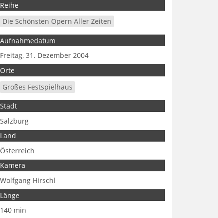
Reihe
Die Schönsten Opern Aller Zeiten
Aufnahmedatum
Freitag, 31. Dezember 2004
Orte
Großes Festspielhaus
Stadt
Salzburg
Land
Österreich
Kamera
Wolfgang Hirschl
Länge
140 min